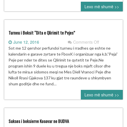
25.06.2016
Lexo më shumë >>
Turneu i Boksit “Dita e Qlirimit te Pejes”
on
June 12, 2016
Comments Off
Turneu
Sot me 12 qershor perfundoi turneu i rradhes qe eshte ne
i
kalendarin e garave zyrtare te FboxK i organizuar nga k.b.”Peja”
Boksit
Peje per nder te dites se Qlirimit te qytetit te Peje.Ne
“Dita
program ishin 9 duele ku u tregua nje boks mjaft cilsor dhe
e
lufta te mira,e sidomos meqi ne Mes Diell Vranoci Peje dhe
Qlirimit
Nikoll Rrasi Gjakova 137 ku gjat tre raundeve u shkymbyen
te
shum goditje dhe ne fund…
Pejes”
Lexo më shumë >>
Sukses i boksierve Kosovar ne BUDVA