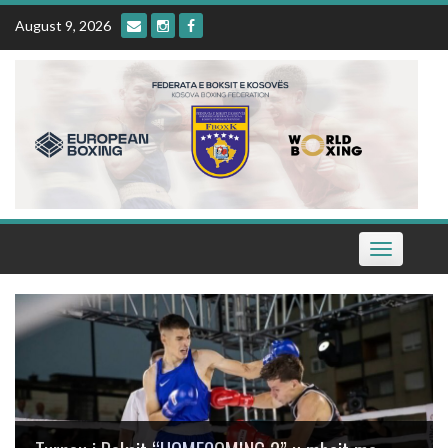
Skip
August 9, 2026
to
content
Toggle
navigation