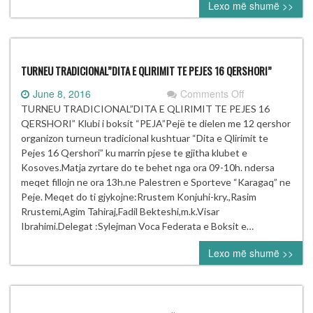
Lexo më shumë >>
TURNEU TRADICIONAL”DITA E QLIRIMIT TE PEJES 16 QERSHORI”
on
June 8, 2016
Comments Off
TURNEU
TURNEU TRADICIONAL”DITA E QLIRIMIT TE PEJES 16
TRADICIONAL”
QERSHORI” Klubi i boksit “PEJA”Pejë te dielen me 12 qershor
E
organizon turneun tradicional kushtuar “Dita e Qlirimit te
QLIRIMIT
Pejes 16 Qershori” ku marrin pjese te gjitha klubet e
TE
Kosoves.Matja zyrtare do te behet nga ora 09-10h. ndersa
PEJES
meqet fillojn ne ora 13h.ne Palestren e Sporteve “Karagaq” ne
16
Peje. Meqet do ti gjykojne:Rrustem Konjuhi-kry.,Rasim
QERSHORI”
Rrustemi,Agim Tahiraj,Fadil Bekteshi,m.k.Visar
Ibrahimi.Delegat :Sylejman Voca Federata e Boksit e…
Lexo më shumë >>