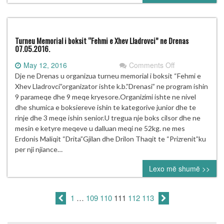
Turneu Memorial i boksit “Fehmi e Xhev Lladrovci” ne Drenas
07.05.2016.
on
May 12, 2016
Comments Off
Turneu
Dje ne Drenas u organizua turneu memorial i boksit “Fehmi e
Memorial
Xhev Lladrovci”organizator ishte k.b.”Drenasi” ne program ishin
i
9 parameqe dhe 9 meqe kryesore.Organizimi ishte ne nivel
boksit
dhe shumica e boksiereve ishin te kategorive junior dhe te
“Fehmi
rinje dhe 3 meqe ishin senior.U tregua nje boks cilsor dhe ne
e
mesin e ketyre meqeve u dalluan meqi ne 52kg. ne mes
Xhev
Erdonis Maliqit “Drita”Gjilan dhe Drilon Thaqit te “Prizrenit”ku
Lladrovci”
per nji njiance…
ne
Lexo më shumë >>
Drenas
07.05.2016.
1
…
109
110
111
112
113