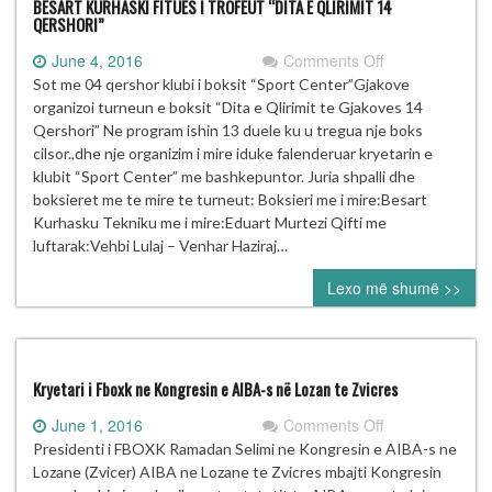
BESART KURHASKI FITUES I TROFEUT “DITA E QLIRIMIT 14
QERSHORI”
on
June 4, 2016
Comments Off
BESART
Sot me 04 qershor klubi i boksit “Sport Center”Gjakove
KURHASKI
organizoi turneun e boksit “Dita e Qlirimit te Gjakoves 14
FITUES
Qershori” Ne program ishin 13 duele ku u tregua nje boks
I
cilsor.,dhe nje organizim i mire iduke falenderuar kryetarin e
TROFEUT
klubit “Sport Center” me bashkepuntor. Juria shpalli dhe
“DITA
boksieret me te mire te turneut: Boksieri me i mire:Besart
E
Kurhasku Tekniku me i mire:Eduart Murtezi Qifti me
QLIRIMIT
luftarak:Vehbi Lulaj – Venhar Haziraj…
14
Lexo më shumë >>
QERSHORI”
Kryetari i Fboxk ne Kongresin e AIBA-s në Lozan te Zvicres
on
June 1, 2016
Comments Off
Kryetari
Presidenti i FBOXK Ramadan Selimi ne Kongresin e AIBA-s ne
i
Lozane (Zvicer) AIBA ne Lozane te Zvicres mbajti Kongresin