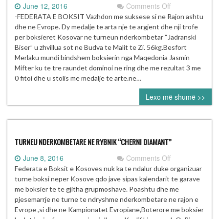
on
June 12, 2016
Comments Off
Sukses
-FEDERATA E BOKSIT Vazhdon me suksese si ne Rajon ashtu
i
dhe ne Evrope. Dy medalje te arta nje te argjent dhe nji trofe
boksierve
per boksieret Kosovar ne turneun nderkombetar “Jadranski
Kosovar
Biser” u zhvillua sot ne Budva te Malit te Zi. 56kg.Besfort
ne
Merlaku mundi bindshem boksierin nga Maqedonia Jasmin
BUDVA
Mifter ku te tre raundet dominoi ne ring dhe me rezultat 3 me
0 fitoi dhe u stolis me medalje te arte.ne…
Lexo më shumë >>
TURNEU NDERKOMBETARE NE RYBNIK “CHERNI DIAMANT”
on
June 8, 2016
Comments Off
TURNEU
Federata e Boksit e Kosoves nuk ka te ndalur duke organizuar
NDERKOMBET
turne boksi neper Kosove qdo jave sipas kalendarit te garave
NE
me boksier te te gjitha grupmoshave. Poashtu dhe me
RYBNIK
pjesemarrje ne turne te ndryshme nderkombetare ne rajon e
“CHERNI
Evrope ,si dhe ne Kampionatet Evropiane,Boterore me boksier
DIAMANT”