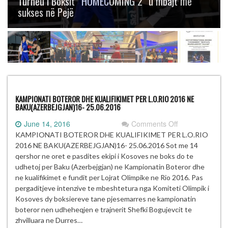
Turneu i Boksit “HOMECOMING 2” u mbajt me
sukses në Pejë
KAMPIONATI BOTEROR DHE KUALIFIKIMET PER L.O.RIO 2016 NE
BAKU(AZERBEJGJAN)16- 25.06.2016
on
June 14, 2016
Comments Off
KAMPIONATI
KAMPIONATI BOTEROR DHE KUALIFIKIMET PER L.O.RIO
BOTEROR
2016 NE BAKU(AZERBEJGJAN)16- 25.06.2016 Sot me 14
DHE
qershor ne oret e pasdites ekipi i Kosoves ne boks do te
KUALIFIKIMET
udhetoj per Baku (Azerbejgjan) ne Kampionatin Boteror dhe
PER
ne kualifikimet e fundit per Lojrat Olimpike ne Rio 2016. Pas
L.O.RIO
pergaditjeve intenzive te mbeshtetura nga Komiteti Olimpik i
2016
Kosoves dy boksiereve tane pjesemarres ne kampionatin
NE
boteror nen udheheqjen e trajnerit Shefki Bogujevcit te
BAKU(AZERBE
zhvilluara ne Durres…