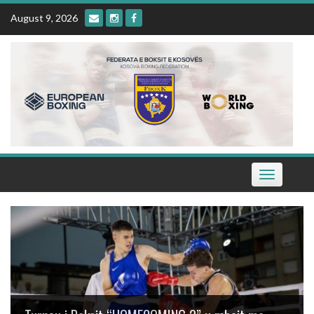
Skip
August 9, 2026
to
content
Toggle
navigation