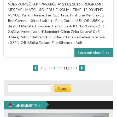
NDERKOMBËT
NDERKOMBËTAR “PAVARËSIA” 21.02.2016 PROGRAMI I
boterore
“PAVARËSIA”
MEÇEVE | MATCH SCHEDULE KOHA | TIME: 12:00 VENDI |
AIBA
PROGRAMI
VENUE: Pallati i Rinisë dhe i Sporteve, Prishtinë Këndi i kuq |
1Ylli.
I
Red Corner | Këndi i kaltërt | Blue Corner JUNIOR 1.56Kkg.
MEÇEVE
Besfort Merlaku F.Kosovë -Flamur Gash K.B.”Edi’Gjakov 2 : 1
2.63kg.Hyrmet JonuziMaqedoni-Qlirim Zeka Kosovë 0 : 3
3.64kg.Patriot Behrami‘k.b.Gollaku”-Eros RamadaniF.Kosovë 3
: 0 SENIOR 4.56kg.Taulant ZajmiShqiperi- Adil…
Lexo më shumë >>
1
…
110
111
112
113
Search
Search
”LAH NIMANI” 2026