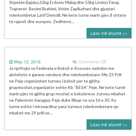
i
Shpetim Bajoku,52kg Erdonis Maliqi,dhe 53kg Lindon Fanaj.
Podgorices”
Trajneret Besimi Brahimi, Votim Zaplluzhani dhe gjyqtari
Podgoric
nderkombetar Latif Demolli. Ne kete turne marin pjes 8 shtete
(Mali
te rajonit dhe europes. Zedhensi…
i
Lexo më shumë >>
Zi)
on
May 12, 2016
Comments Off
Ju njoftojm se Federata e Boksit e Kosoves vazhdon me
aktivitete e garave vendore dhe nderkombetare. Me 23 Prill
ne Peje organizohet turneu i boksit per te gjitha
grupmoshat,organizator eshte Kb “BESA” Peje. Ne kete turnir
marin pjes te gjitha grup moshat e boksiereve ,turneu mbahet
ne Palestren Karagaq-Peje duke filluar ne ora 16 e 30. Ky
turne eshte i mirseardhur para turneut nderkombetare qe
mbahet me 29 prill ne…
Lexo më shumë >>