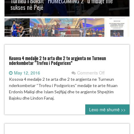
Turneu i Boksit “HOMECOMING 2” u mbajt me
sukses në Pejë
Kosova 4 medalje 2 te arta dhe 2 te argjenta ne Turneun
nderkombetar “Trofeu i Podgorices”
on
May 12, 2016
Comments Off
Kosova
Kosova 4 medalje 2 te arta dhe 2 te argjenta ne Turneun
4
nderkombetar “Trofeu i Podgorices” medalje te arte fituan
medalje
Erdonis Maliqi dhe Islam Sejfijaj dhe te argjente Shpejtim
2
Bajoku dhe Lindon Fanaj.
te
Lexo më shumë >>
arta
dhe
2
te