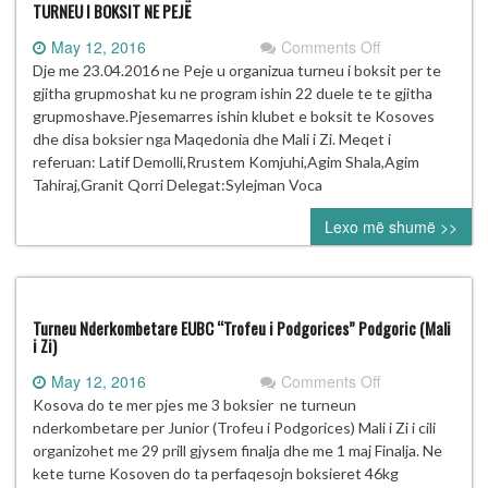
argjenta
TURNEU I BOKSIT NE PEJË
ne
on
May 12, 2016
Comments Off
Turneun
TURNEU
Dje me 23.04.2016 ne Peje u organizua turneu i boksit per te
nderkombetar
I
gjitha grupmoshat ku ne program ishin 22 duele te te gjitha
“Trofeu
BOKSIT
grupmoshave.Pjesemarres ishin klubet e boksit te Kosoves
i
NE
dhe disa boksier nga Maqedonia dhe Mali i Zi. Meqet i
Podgorices”
PEJË
referuan: Latif Demolli,Rrustem Komjuhi,Agim Shala,Agim
Tahiraj,Granit Qorri Delegat:Sylejman Voca
Lexo më shumë >>
Turneu Nderkombetare EUBC “Trofeu i Podgorices” Podgoric (Mali
i Zi)
on
May 12, 2016
Comments Off
Turneu
Kosova do te mer pjes me 3 boksier ne turneun
Nderkombetare
nderkombetare per Junior (Trofeu i Podgorices) Mali i Zi i cili
EUBC
organizohet me 29 prill gjysem finalja dhe me 1 maj Finalja. Ne
“Trofeu
kete turne Kosoven do ta perfaqesojn boksieret 46kg