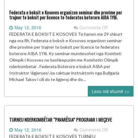
Federata e boksit e Kosoves organizon seminar dhe provime per
trajner te boksit per licence te federates boterore AIBA 1Ylli.
on
May 12, 2016
Comments Off
Federata
FEDERATA E BOKSIT E KOSOVES Te hanen me 29 shkurt
e
nga ora 8h. Federata e boksit e Kosoves organizon seminar
boksit
dhe provime per trajner te boksit per licence te federates
e
boterore AIBA 1Ylli. Ky seminar mundesohet nga Komiteti
Kosoves
Olimpik i Kosoves ne bashkepunim me Komitetin Olimpik
organizon
nderkombetar . Federata Boterore e boksit AIBA per
seminar
Instruktor \ligjerues\ ka caktuar instruktorin nga Bullgaria
dhe
Michael Takov i cili do te ligjeroj dhe do…
provime
Lexo më shumë >>
per
trajner
te
boksit
per
TURNEU NDERKOMBËTAR “PAVARËSIA” PROGRAMI I MEÇEVE
licence
on
May 12, 2016
Comments Off
te
TURNEU
FEDERATA E BOKSIT E KOSOVËS TURNEU
federates