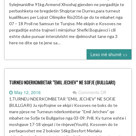
KUALIFIKUES
Sylejmanidhe 91kg.Armend Xhoxhaj gjenden ne pergaditje te
PER
perbashketa ne bregdetin Shqiptar ne Durres,para turneut
RIO
kualifikues per Lojrat Olimpike Rio2016 qe do te mbahet nga
2016
07 – 18 Proll ne Samsun te Turqise. Me ekipin e Kosoves ne
NE
pergaditje eshte trajneri i mirnjohur Shefki Bogujevci i cili
SAMSUN
eshte duke punuar intenzivisht me djelmoshat tane nga 3
(TURQI)
here ne dite qe te jene sa…
Lexo më shumë >>
TURNEU NDERKOMBETAR “EMIL JECHEV” NE SOFJE (BULLGARI)
on
May 12, 2016
Comments Off
TURNEU
1.TURNEU NDERKOMBETAR “EMIL JECHEV” NE SOFJE
NDERKOMBET
(BULLGARI) Ju njoftojme se ekipi i Kosoves ne boks do te
“EMIL
mare pjese ne Turneun nderkombetar “Emil Jetchev” qe
JECHEV”
mbahet ne Sofje te Bullgarise nga 03-09. Prill. Ky turne eshte i
NE
moshgave 17-18 vjeqat i te rinjeve(Youth). Kosoven do te
SOFJE
perfaqesohet me 2 boksier 56kg.Besfort Merlaku