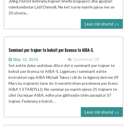
(BULLGARI)
,64kg.Patriot Behrami,trajneri Shefki Bogujevci dhe gjyqtari
nderkombetar Latif Demolli. Ne ket turne marrin pjese me se
20 shtete…
Lexo më shumë >>
Seminari per trajner te boksit per licenca te AIBA-S.
on
May 12, 2016
Comments Off
Seminari
Sot eshte duke vazhduar dita e dyt e seminarit per trajner te
per
boksit per licenca te AIBA-S. Ligjerues i seminarit eshte
trajner
instruktori nga AIBA Michali Takov i cili do te ligjeroj deri me 09
te
Mars ku trajneret tane do ti nenshtrohen provimeve per licenc
boksit
AIBA 1 STAR(YLLI). Ne seminar po marrin pjese 25 trajnere te
per
cilet i ka lejuar AIBA, edhe pse gjithsejte ishin paraqitur 37
licenca
trajner. Federata e boksit…
te
Lexo më shumë >>
AIBA-
S.