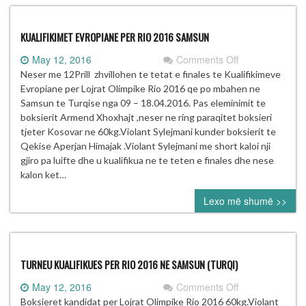
KUALIFIKIMET EVROPIANE PER RIO 2016 SAMSUN
on
May 12, 2016
Comments Off
KUALIFIKIMET
Neser me 12Prill zhvillohen te tetat e finales te Kualifikimeve
EVROPIANE
Evropiane per Lojrat Olimpike Rio 2016 qe po mbahen ne
PER
Samsun te Turqise nga 09 – 18.04.2016. Pas eleminimit te
RIO
boksierit Armend Xhoxhajt ,neser ne ring paraqitet boksieri
2016
tjeter Kosovar ne 60kg.Violant Sylejmani kunder boksierit te
SAMSUN
Qekise Aperjan Himajak .Violant Sylejmani me short kaloi nji
gjiro pa luifte dhe u kualifikua ne te teten e finales dhe nese
kalon ket…
Lexo më shumë >>
TURNEU KUALIFIKUES PER RIO 2016 NE SAMSUN (TURQI)
on
May 12, 2016
Comments Off
TURNEU
Boksieret kandidat per Lojrat Olimpike Rio 2016 60kg.Violant