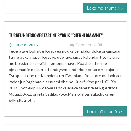
Lexo më shumë >>
TURNEU NDERKOMBETARE NE RYBNIK “CHERNI DIAMANT”
on
June 8, 2016
Comments Off
TURNEU
Federata e Boksit e Kosoves nuk ka te ndalur duke organizuar
NDERKOMBET
turne boksi neper Kosove qdo jave sipas kalendarit te garave
NE
me boksier te te gjitha grupmoshave. Poashtu dhe me
RYBNIK
pjesemarrje ne turne te ndryshme nderkombetare ne rajon e
“CHERNI
Evrope ,si dhe ne Kampionatet Evropiane,Boterore me boksier
DIAMANT”
kadet,junior,femra e seniorsi dhe ne Kualifikime per L.O. Rio
2016 . Sot ekipi i Kosoves i boksiereve femrave 48kg.Arlinda
Muqa,60kg.Donjeta Sadiku,75kg.Marriolla Sallauka,boksieri
64kg.Patriot…
Lexo më shumë >>