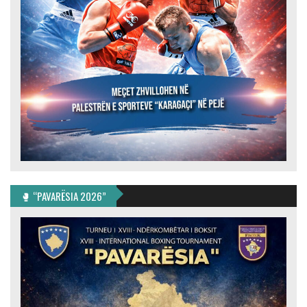
🥊 “PAVARËSIA 2026”