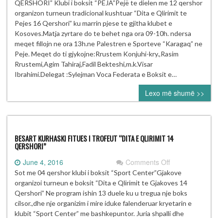
TRADICIONAL”
QERSHORI” Klubi i boksit “PEJA”Pejë te dielen me 12 qershor
E
organizon turneun tradicional kushtuar “Dita e Qlirimit te
QLIRIMIT
Pejes 16 Qershori” ku marrin pjese te gjitha klubet e
TE
Kosoves.Matja zyrtare do te behet nga ora 09-10h. ndersa
PEJES
meqet fillojn ne ora 13h.ne Palestren e Sporteve “Karagaq” ne
16
Peje. Meqet do ti gjykojne:Rrustem Konjuhi-kry.,Rasim
QERSHORI”
Rrustemi,Agim Tahiraj,Fadil Bekteshi,m.k.Visar
Ibrahimi.Delegat :Sylejman Voca Federata e Boksit e…
Lexo më shumë >>
BESART KURHASKI FITUES I TROFEUT “DITA E QLIRIMIT 14
QERSHORI”
on
June 4, 2016
Comments Off
BESART
Sot me 04 qershor klubi i boksit “Sport Center”Gjakove
KURHASKI
organizoi turneun e boksit “Dita e Qlirimit te Gjakoves 14
FITUES
Qershori” Ne program ishin 13 duele ku u tregua nje boks
I
cilsor.,dhe nje organizim i mire iduke falenderuar kryetarin e
TROFEUT
klubit “Sport Center” me bashkepuntor. Juria shpalli dhe