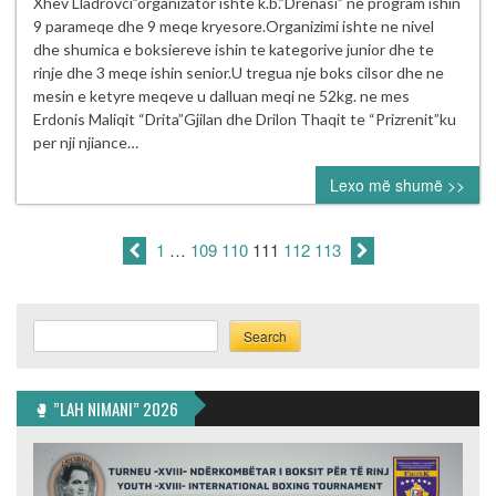
Memorial
Xhev Lladrovci”organizator ishte k.b.”Drenasi” ne program ishin
i
9 parameqe dhe 9 meqe kryesore.Organizimi ishte ne nivel
boksit
dhe shumica e boksiereve ishin te kategorive junior dhe te
“Fehmi
rinje dhe 3 meqe ishin senior.U tregua nje boks cilsor dhe ne
e
mesin e ketyre meqeve u dalluan meqi ne 52kg. ne mes
Xhev
Erdonis Maliqit “Drita”Gjilan dhe Drilon Thaqit te “Prizrenit”ku
Lladrovci”
per nji njiance…
ne
Lexo më shumë >>
Drenas
07.05.2016.
1
…
109
110
111
112
113
Search
Search
🥊 ”LAH NIMANI” 2026