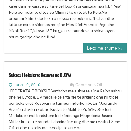
i
kalendarin e garave zyrtare te FboxK i organizuar nga k.b.”Peja”
Boksit
Peje per nder te dites se Qlirimit te qytetit te Peje.Ne
“Dita
program ishin 9 duele ku u tregua nje boks mjaft cilsor dhe
e
lufta te mira,e sidomos meqi ne Mes Diell Vranoci Peje dhe
Qlirimit
Nikoll Rrasi Gjakova 137 ku gjat tre raundeve u shkymbyen
te
shum goditje dhe ne fund…
Pejes”
Lexo më shumë >>
Sukses i boksierve Kosovar ne BUDVA
on
June 12, 2016
Comments Off
Sukses
-FEDERATA E BOKSIT Vazhdon me suksese si ne Rajon ashtu
i
dhe ne Evrope. Dy medalje te arta nje te argjent dhe nji trofe
boksierve
per boksieret Kosovar ne turneun nderkombetar “Jadranski
Kosovar
Biser” u zhvillua sot ne Budva te Malit te Zi. 56kg.Besfort
ne
Merlaku mundi bindshem boksierin nga Maqedonia Jasmin
BUDVA
Mifter ku te tre raundet dominoi ne ring dhe me rezultat 3 me
0 fitoi dhe u stolis me medalje te arte.ne…