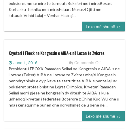
“DITA
boksieret me te mire te turneut: Boksieri me i mire:Besart
E
Kurhasku Tekniku me i mire:Eduart Murtezi Qifti me
QLIRIMIT
luftarak:Vehbi Lulaj – Venhar Haziraj…
14
Lexo më shumë >>
QERSHORI”
Kryetari i Fboxk ne Kongresin e AIBA-s në Lozan te Zvicres
on
June 1, 2016
Comments Off
Kryetari
Presidenti i FBOXK Ramadan Selimi ne Kongresin e AIBA-s ne
i
Lozane (Zvicer) AIBA ne Lozane te Zvicres mbajti Kongresin
Fboxk
per ndryshimin e dy pikave te statutit te AIBA-s per te lejuar
ne
boksieret profesionist ne Lojrat Olimpike. Kryetari Ramadan
Kongresin
Selimi morri pjese ne kongresin dy ditesh te AIBA-s ku e
e
udhehoqi kryetari i federates Boterore z.Ching Kuo WU dhe u
AIBA-
nda i kenaqur me punen dhe ndryshimet qe u bene ne…
s
Lexo më shumë >>
në
Lozan
te