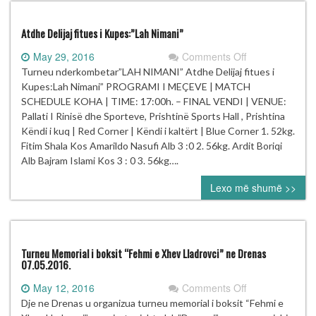
Zvicres
Atdhe Delijaj fitues i Kupes:”Lah Nimani”
on
May 29, 2016
Comments Off
Atdhe
Turneu nderkombetar”LAH NIMANI” Atdhe Delijaj fitues i
Delijaj
Kupes:Lah Nimani” PROGRAMI I MEÇEVE | MATCH
fitues
SCHEDULE KOHA | TIME: 17:00h. – FINAL VENDI | VENUE:
i
Pallati I Rinisë dhe Sporteve, Prishtinë Sports Hall , Prishtina
Kupes:”Lah
Këndi i kuq | Red Corner | Këndi i kaltërt | Blue Corner 1. 52kg.
Nimani”
Fitim Shala Kos Amarildo Nasufi Alb 3 :0 2. 56kg. Ardit Boriqi
Alb Bajram Islami Kos 3 : 0 3. 56kg….
Lexo më shumë >>
Turneu Memorial i boksit “Fehmi e Xhev Lladrovci” ne Drenas
07.05.2016.
on
May 12, 2016
Comments Off
Turneu
Dje ne Drenas u organizua turneu memorial i boksit “Fehmi e