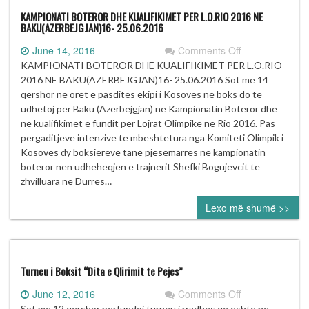
KAMPIONATI BOTEROR DHE KUALIFIKIMET PER L.O.RIO 2016 NE
BAKU(AZERBEJGJAN)16- 25.06.2016
on
June 14, 2016
Comments Off
KAMPIONATI
KAMPIONATI BOTEROR DHE KUALIFIKIMET PER L.O.RIO
BOTEROR
2016 NE BAKU(AZERBEJGJAN)16- 25.06.2016 Sot me 14
DHE
qershor ne oret e pasdites ekipi i Kosoves ne boks do te
KUALIFIKIMET
udhetoj per Baku (Azerbejgjan) ne Kampionatin Boteror dhe
PER
ne kualifikimet e fundit per Lojrat Olimpike ne Rio 2016. Pas
L.O.RIO
pergaditjeve intenzive te mbeshtetura nga Komiteti Olimpik i
2016
Kosoves dy boksiereve tane pjesemarres ne kampionatin
NE
boteror nen udheheqjen e trajnerit Shefki Bogujevcit te
BAKU(AZERBE
zhvilluara ne Durres…
25.06.2016
Lexo më shumë >>
Turneu i Boksit “Dita e Qlirimit te Pejes”
on
June 12, 2016
Comments Off
Turneu
Sot me 12 qershor perfundoi turneu i rradhes qe eshte ne