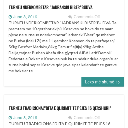
TURNEU NDERKOMBETAR “JADRANSKI BISER”BUDVA
on
June 8, 2016
Comments Off
TURNEU
TURNEU NDERKOMBETAR “JADRANSKI BISER”BUDVA Te
NDERKOMBET
premtem me 10 qershor ekipi i Kosoves ne boks do te marr
“JADRANSKI
pjese ne turneun nderkombetar”Jadranski Biser” qe mbahet
BISER”BUDVA
ne Budva (Mali i Zi) me 11 qershor.Kosoven do ta perfaqesoj
56kg.Besfort Merlaku,64kg.Flamur Sejfijaj,69kg.Atdhe
Delija,trajner Burhan Xhafa dhe gjyqtari AIBA Latif Demolli.
Federata e Boksit e Kosoves nuk ka te ndalur duke organizuar
turne boksi neper Kosove qdo jave sipas kalendarit te garave
me boksier te…
Lexo më shumë >>
TURNEU TRADICIONAL”DITA E QLIRIMIT TE PEJES 16 QERSHORI”
on
June 8, 2016
Comments Off
TURNEU
TURNEU TRADICIONAL”DITA E QLIRIMIT TE PEJES 16