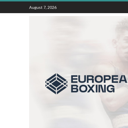
Skip
August 7, 2026
to
content