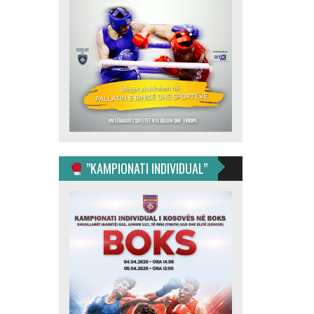
”KAMPIONATI INDIVIDUAL”