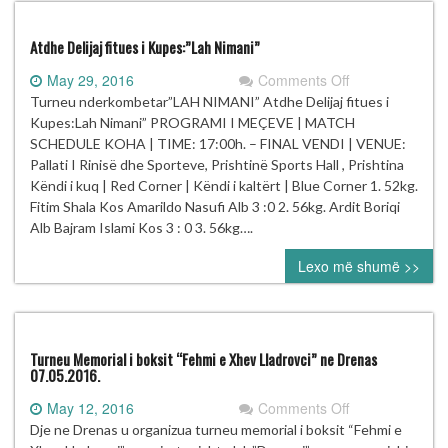
Zvicres
Atdhe Delijaj fitues i Kupes:”Lah Nimani”
on
May 29, 2016
Comments Off
Atdhe
Turneu nderkombetar”LAH NIMANI” Atdhe Delijaj fitues i
Delijaj
Kupes:Lah Nimani” PROGRAMI I MEÇEVE | MATCH
fitues
SCHEDULE KOHA | TIME: 17:00h. – FINAL VENDI | VENUE:
i
Pallati I Rinisë dhe Sporteve, Prishtinë Sports Hall , Prishtina
Kupes:”Lah
Këndi i kuq | Red Corner | Këndi i kaltërt | Blue Corner 1. 52kg.
Nimani”
Fitim Shala Kos Amarildo Nasufi Alb 3 :0 2. 56kg. Ardit Boriqi
Alb Bajram Islami Kos 3 : 0 3. 56kg….
Lexo më shumë >>
Turneu Memorial i boksit “Fehmi e Xhev Lladrovci” ne Drenas
07.05.2016.
on
May 12, 2016
Comments Off
Turneu
Dje ne Drenas u organizua turneu memorial i boksit “Fehmi e