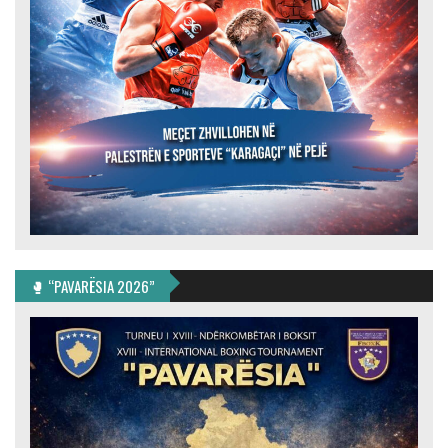
🥊 “PAVARËSIA 2026”