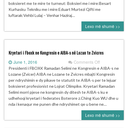
“DITA
boksieret me te mire te turneut: Boksieri me i mire:Besart
E
Kurhasku Tekniku me i mire:Eduart Murtezi Qifti me
QLIRIMIT
luftarak:Vehbi Lulaj – Venhar Haziraj…
14
Lexo më shumë >>
QERSHORI”
Kryetari i Fboxk ne Kongresin e AIBA-s në Lozan te Zvicres
on
June 1, 2016
Comments Off
Kryetari
Presidenti i FBOXK Ramadan Selimi ne Kongresin e AIBA-s ne
i
Lozane (Zvicer) AIBA ne Lozane te Zvicres mbajti Kongresin
Fboxk
per ndryshimin e dy pikave te statutit te AIBA-s per te lejuar
ne
boksieret profesionist ne Lojrat Olimpike. Kryetari Ramadan
Kongresin
Selimi morri pjese ne kongresin dy ditesh te AIBA-s ku e
e
udhehoqi kryetari i federates Boterore z.Ching Kuo WU dhe u
AIBA-
nda i kenaqur me punen dhe ndryshimet qe u bene ne…
s
Lexo më shumë >>
në
Lozan
te