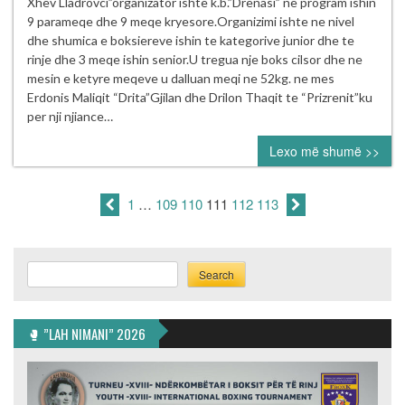
Memorial
Xhev Lladrovci”organizator ishte k.b.”Drenasi” ne program ishin
i
9 parameqe dhe 9 meqe kryesore.Organizimi ishte ne nivel
boksit
dhe shumica e boksiereve ishin te kategorive junior dhe te
“Fehmi
rinje dhe 3 meqe ishin senior.U tregua nje boks cilsor dhe ne
e
mesin e ketyre meqeve u dalluan meqi ne 52kg. ne mes
Xhev
Erdonis Maliqit “Drita”Gjilan dhe Drilon Thaqit te “Prizrenit”ku
Lladrovci”
per nji njiance…
ne
Lexo më shumë >>
Drenas
07.05.2016.
1
…
109
110
111
112
113
Search
Search
🥊 ”LAH NIMANI” 2026