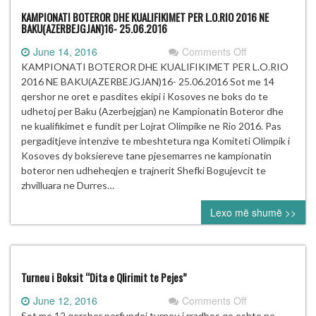
KAMPIONATI BOTEROR DHE KUALIFIKIMET PER L.O.RIO 2016 NE
BAKU(AZERBEJGJAN)16- 25.06.2016
on
June 14, 2016
Comments Off
KAMPIONATI
KAMPIONATI BOTEROR DHE KUALIFIKIMET PER L.O.RIO
BOTEROR
2016 NE BAKU(AZERBEJGJAN)16- 25.06.2016 Sot me 14
DHE
qershor ne oret e pasdites ekipi i Kosoves ne boks do te
KUALIFIKIMET
udhetoj per Baku (Azerbejgjan) ne Kampionatin Boteror dhe
PER
ne kualifikimet e fundit per Lojrat Olimpike ne Rio 2016. Pas
L.O.RIO
pergaditjeve intenzive te mbeshtetura nga Komiteti Olimpik i
2016
Kosoves dy boksiereve tane pjesemarres ne kampionatin
NE
boteror nen udheheqjen e trajnerit Shefki Bogujevcit te
BAKU(AZERBE
zhvilluara ne Durres…
25.06.2016
Lexo më shumë >>
Turneu i Boksit “Dita e Qlirimit te Pejes”
on
June 12, 2016
Comments Off
Turneu
Sot me 12 qershor perfundoi turneu i rradhes qe eshte ne