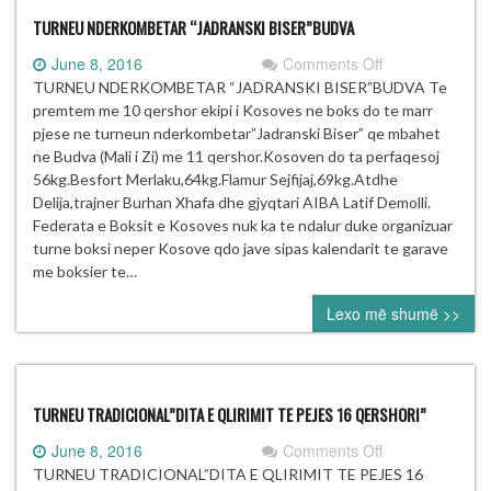
TURNEU NDERKOMBETAR “JADRANSKI BISER”BUDVA
on
June 8, 2016
Comments Off
TURNEU
TURNEU NDERKOMBETAR “JADRANSKI BISER”BUDVA Te
NDERKOMBET
premtem me 10 qershor ekipi i Kosoves ne boks do te marr
“JADRANSKI
pjese ne turneun nderkombetar”Jadranski Biser” qe mbahet
BISER”BUDVA
ne Budva (Mali i Zi) me 11 qershor.Kosoven do ta perfaqesoj
56kg.Besfort Merlaku,64kg.Flamur Sejfijaj,69kg.Atdhe
Delija,trajner Burhan Xhafa dhe gjyqtari AIBA Latif Demolli.
Federata e Boksit e Kosoves nuk ka te ndalur duke organizuar
turne boksi neper Kosove qdo jave sipas kalendarit te garave
me boksier te…
Lexo më shumë >>
TURNEU TRADICIONAL”DITA E QLIRIMIT TE PEJES 16 QERSHORI”
on
June 8, 2016
Comments Off
TURNEU
TURNEU TRADICIONAL”DITA E QLIRIMIT TE PEJES 16