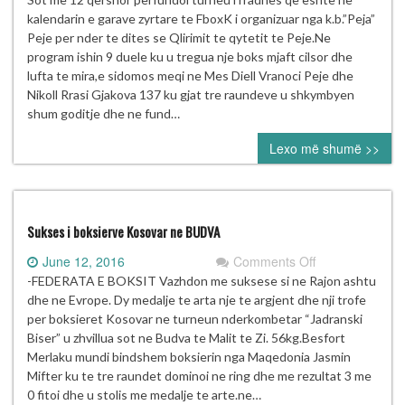
i
kalendarin e garave zyrtare te FboxK i organizuar nga k.b.”Peja”
Boksit
Peje per nder te dites se Qlirimit te qytetit te Peje.Ne
“Dita
program ishin 9 duele ku u tregua nje boks mjaft cilsor dhe
e
lufta te mira,e sidomos meqi ne Mes Diell Vranoci Peje dhe
Qlirimit
Nikoll Rrasi Gjakova 137 ku gjat tre raundeve u shkymbyen
te
shum goditje dhe ne fund…
Pejes”
Lexo më shumë >>
Sukses i boksierve Kosovar ne BUDVA
on
June 12, 2016
Comments Off
Sukses
-FEDERATA E BOKSIT Vazhdon me suksese si ne Rajon ashtu
i
dhe ne Evrope. Dy medalje te arta nje te argjent dhe nji trofe
boksierve
per boksieret Kosovar ne turneun nderkombetar “Jadranski
Kosovar
Biser” u zhvillua sot ne Budva te Malit te Zi. 56kg.Besfort
ne
Merlaku mundi bindshem boksierin nga Maqedonia Jasmin
BUDVA
Mifter ku te tre raundet dominoi ne ring dhe me rezultat 3 me
0 fitoi dhe u stolis me medalje te arte.ne…