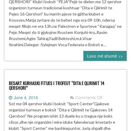
TRADICIONAL”
QERSHORI” Klubi i boksit “PEJA”Pejë te dielen me 12 qershor
E
organizon turneun tradicional kushtuar “Dita e Qlirimit te
QLIRIMIT
Pejes 16 Qershori” ku marrin pjese te gjitha klubet e
TE
Kosoves.Matja zyrtare do te behet nga ora 09-10h. ndersa
PEJES
meqet fillojn ne ora 13h.ne Palestren e Sporteve “Karagaq” ne
16
Peje. Meqet do ti gjykojne:Rrustem Konjuhi-kry.,Rasim
QERSHORI”
Rrustemi,Agim Tahiraj,Fadil Bekteshi,m.k.Visar
Ibrahimi.Delegat :Sylejman Voca Federata e Boksit e…
Lexo më shumë >>
BESART KURHASKI FITUES I TROFEUT “DITA E QLIRIMIT 14
QERSHORI”
on
June 4, 2016
Comments Off
BESART
Sot me 04 qershor klubi i boksit “Sport Center”Gjakove
KURHASKI
organizoi turneun e boksit “Dita e Qlirimit te Gjakoves 14
FITUES
Qershori” Ne program ishin 13 duele ku u tregua nje boks
I
cilsor.,dhe nje organizim i mire iduke falenderuar kryetarin e
TROFEUT
klubit “Sport Center” me bashkepuntor. Juria shpalli dhe