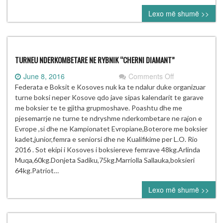
Lexo më shumë >>
TURNEU NDERKOMBETARE NE RYBNIK “CHERNI DIAMANT”
on
June 8, 2016
Comments Off
TURNEU
Federata e Boksit e Kosoves nuk ka te ndalur duke organizuar
NDERKOMBET
turne boksi neper Kosove qdo jave sipas kalendarit te garave
NE
me boksier te te gjitha grupmoshave. Poashtu dhe me
RYBNIK
pjesemarrje ne turne te ndryshme nderkombetare ne rajon e
“CHERNI
Evrope ,si dhe ne Kampionatet Evropiane,Boterore me boksier
DIAMANT”
kadet,junior,femra e seniorsi dhe ne Kualifikime per L.O. Rio
2016 . Sot ekipi i Kosoves i boksiereve femrave 48kg.Arlinda
Muqa,60kg.Donjeta Sadiku,75kg.Marriolla Sallauka,boksieri
64kg.Patriot…
Lexo më shumë >>