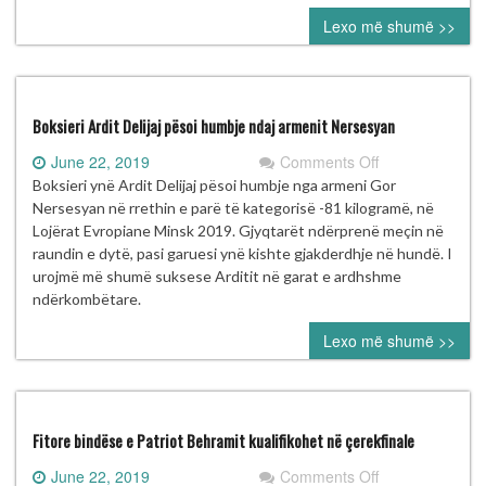
Lexo më shumë >>
Boksieri Ardit Delijaj pësoi humbje ndaj armenit Nersesyan
on
June 22, 2019
Comments Off
Boksieri
Boksieri ynë Ardit Delijaj pësoi humbje nga armeni Gor
Ardit
Nersesyan në rrethin e parë të kategorisë -81 kilogramë, në
Delijaj
Lojërat Evropiane Minsk 2019. Gjyqtarët ndërprenë meçin në
pësoi
raundin e dytë, pasi garuesi ynë kishte gjakderdhje në hundë. I
humbje
urojmë më shumë suksese Arditit në garat e ardhshme
ndaj
ndërkombëtare.
armenit
Lexo më shumë >>
Nersesyan
Fitore bindëse e Patriot Behramit kualifikohet në çerekfinale
on
June 22, 2019
Comments Off