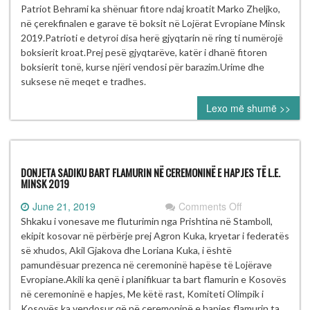
Fitore
Patriot Behrami ka shënuar fitore ndaj kroatit Marko Zheljko,
bindëse
në çerekfinalen e garave të boksit në Lojërat Evropiane Minsk
e
2019.Patrioti e detyroi disa herë gjyqtarin në ring ti numërojë
Patriot
boksierit kroat.Prej pesë gjyqtarëve, katër i dhanë fitoren
Behramit
boksierit tonë, kurse njëri vendosi për barazim.Urime dhe
kualifikohet
suksese në meqet e tradhes.
në
Lexo më shumë >>
çerekfinale
DONJETA SADIKU BART FLAMURIN NË CEREMONINË E HAPJES TË L.E.
MINSK 2019
on
June 21, 2019
Comments Off
DONJETA
Shkaku i vonesave me fluturimin nga Prishtina në Stamboll,
SADIKU
ekipit kosovar në përbërje prej Agron Kuka, kryetar i federatës
BART
së xhudos, Akil Gjakova dhe Loriana Kuka, i është
FLAMURIN
pamundësuar prezenca në ceremoninë hapëse të Lojërave
NË
Evropiane.Akili ka qenë i planifikuar ta bart flamurin e Kosovës
CEREMONINË
në ceremoninë e hapjes, Me këtë rast, Komiteti Olimpik i
E
Kosovës ka vendosur që në ceremoninë e hapjes flamurin ta