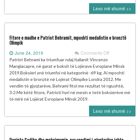
se
Lexo më shumë >>
është
e
ardhme
e
boksit
Fitore e madhe e Patriot Behramit, mposhti medalistin e bronztë
Olimpik
on
June 24, 2019
Comments Off
Fitore
Patriot Behrami ka triumfuar ndaj italianit Vincenzo
e
Mangiacapre, në garat e boksit të Lojërave Evropiane Minsk
madhe
2019.Boksieri ynë triumfoi në kategorinë -69 kg. Ai mposhti
e
medalistin e bronztë në Lojërat Olimpike Londra 2012. Me
Patriot
vendim të gjyqtarëve, Behrami fitoi me rezultat të ngushtë,
Behramit,
3:2.Më këtë fitore, Patrioti hyri në mesin e tetë boksierëve më
mposhti
të mirë në Lojërat Evropiane Minsk 2019.
medalistin
Lexo më shumë >>
e
bronztë
Olimpik
Donjeta Sadiku dha maksimumin, por vendimi i gjyqtarëve ishte