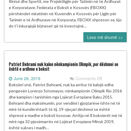
DHE
Rinisë dhe Sportit, me Projektligjin për Tatimin në të Ardhurat
KLUBET
e Korporatave. Federata e Boksit e Kosovës (FBOXK)
E
përshëndet miratimin në Kuvendin e Kosovës për Ligjin për
KOSOVËS
Tatimin e të Ardhurave në Korporata. FBOXK shpreson se, kjo
do t’i inkurajojë bizneset që të investojnë…
Lexo më shumë >>
Patriot Behrami nuk kalon nënkampionin Olimpik, por dëshmoi se
është e ardhme e boksit
on
June 26, 2019
Comments Off
Patriot
Boksieri ynë, Patriot Behrami, nuk ka arritur të kalojë edhe
Behrami
pengesën Lorenzo Sotomayor, nënkampionin Olimpik Rio 2016
nuk
dhe kampion i tanishëm nga Lojërat Evropiane Baku 2015.
kalon
Behrami dha maksimumin, por vendimi i gjyqtarëve ishte në të
nënkampionin
mirë të kundërshtarit të tij. 19-vjeçari dëshmoi se është
Olimpik,
shpresë e madhe e boksit kosovar. Arritja në 8 boksierët më të
por
mirë nga 32 pjesëmarrës në Lojërat Evropiane Minsk 2019,
dëshmoi
është sukses i madh…