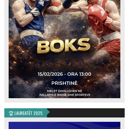
🏆 LAUREATËT 2025