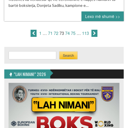
HAPJES
bartë boksierja, Donjeta Sadiku, kampione e…
TË
Lexo më shumë >>
L.E.
MINSK
2019
1
…
71
72
73
74
75
…
113
Search
Search
🥊 ”LAH NIMANI” 2026