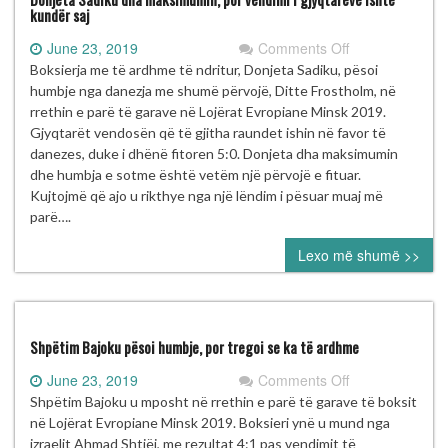
kundër saj
on
June 23, 2019
Comments Off
Donjeta
Boksierja me të ardhme të ndritur, Donjeta Sadiku, pësoi
Sadiku
humbje nga danezja me shumë përvojë, Ditte Frostholm, në
dha
rrethin e parë të garave në Lojërat Evropiane Minsk 2019.
maksimumin,
Gjyqtarët vendosën që të gjitha raundet ishin në favor të
por
danezes, duke i dhënë fitoren 5:0. Donjeta dha maksimumin
vendimi
dhe humbja e sotme është vetëm një përvojë e fituar.
i
Kujtojmë që ajo u rikthye nga një lëndim i pësuar muaj më
gjyqtarëve
parë….
ishte
Lexo më shumë >>
kundër
saj
Shpëtim Bajoku pësoi humbje, por tregoi se ka të ardhme
on
June 23, 2019
Comments Off
Shpëtim
Shpëtim Bajoku u mposht në rrethin e parë të garave të boksit
Bajoku
në Lojërat Evropiane Minsk 2019. Boksieri ynë u mund nga
pësoi
izraelit Ahmad Shtiëi, me rezultat 4:1 pas vendimit të