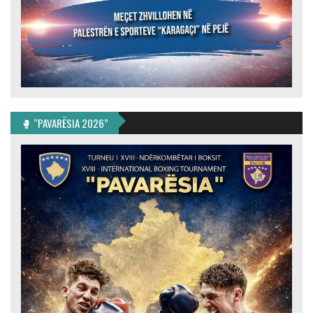
🥊 “PAVARËSIA 2026”