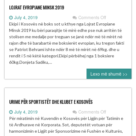
LOJRAT EVROPIANE MINSK 2019
on
July 4, 2019
Comments Off
LOJRAT
Ekipi i Kosovës në boks sot u kthye nga Lojrat Evropiane
EVROPIANE
Minsk 2019 ku bëri paraqitje të mirë edhe pse nuk arritën të
MINSK
stolisen me medalje por treguan se janë ndër më të mirët në
2019
rajon dhe të barabartë me boksierët evropian, ku tregon fakti
se Patriot Behrami ishte ndër 8 më të mirët në 69kg. dhe u
rendit i 5 në këtë kategori.Ekipi përbëhej nga 1 boksiere
60kg.Donjeta Sadiku,…
Lexo më shumë >>
URIME PËR SPORTISTËT DHE KLUBET E KOSOVËS
on
July 4, 2019
Comments Off
URIME
Për miratimin në Kuvendin e Kosovës për Ligjin për Tatimin e
PËR
të Ardhurave në Korporata. Sot, deputetët votuan për
SPORTISTËT
harmonizimin e Ligjit për Sponsorizime në Fushën e Kulturës,