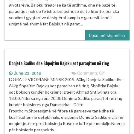
humbje,
gjyqtarëve. Bajoku tregoi se ka të ardhme, dhe në bazë të
por
paraqitjes nuk do të ishte befasi nëse do të fitonte, për çka
tregoi
vendimi i gjyqtarëve dëshpëroi kampin e garuesit tonë. I
se
urojmë më shumë fat Bajokut në garat…
ka
Lexo më shumë >>
të
ardhme
Donjeta Sadiku dhe Shpejtim Bajoku sot paraqiten në ring
on
June 23, 2019
Comments Off
Donjeta
LOJRAT EVROPIANE MINSK 2019. 60kg.Donjeta Sadiku dhe
Sadiku
64kg.Shpejtim Bajoku sot paraqiten në ring. Shpëtim Bajoku
dhe
sot bokson kundër boksierit Izraelit Ahmad Shtiwi nga ora
Shpejtim
18:00. Ndërsa nga ora 20:30 Donjeta Sadiku paraqitet në ring
Bajoku
kundër boksieres nga Danimarka – Ditte
sot
Frostholm.Shpresojmë në fitore të garuesve tanë dhe të
paraqiten
kualifikohen në qetekfinale, e sidomis Donjeta Sadiku e cila në
në
meqin tjetër e pret boksierja Ruse në luftë për medalje.Ndërsa
ring
për boksierin perspektiv…