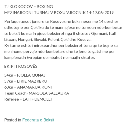
TJ KLOKOCOV – BOXING
MEZINARODNI TURNAJ V BOXU V.ROCNIK 14-17.06.-2019
Përfaqesueset juniore të Kosovës në boks nesër me 14 qershor
udhëtojnë për Çeki ku do të marin pjesë në turneun ndërkombëtar
të boksit ku marin pjesë boksieret nga 8 shtete : Gjermani, Itali,
Lituani, Hungari, Slovaki, Poloni, Çeki dhe Kosova.
Ky turne është i mirëseardhur për boksieret tona që të bëjnë sa
më shumë përvojë ndërkombëtare dhe të jenë të gatshme për
kampionatin Evropian që mbahet në muajin shtator.
EKIPI I KOSOVËS
54kg – FJOLLA QUNAJ
57kg – LIRIE MAZREKU
63kg – ANAMARIJA KONI
Team Coach- MARJOLA SALLAUKA
Referee – LATIF DEMOLLI
Posted in
Federata e Boksit