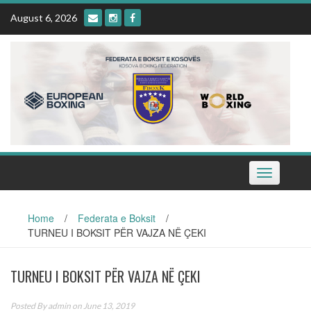
Skip
August 6, 2026
to
content
Toggle
navigation
Home
/
Federata e Boksit
/
TURNEU I BOKSIT PËR VAJZA NË ÇEKI
TURNEU I BOKSIT PËR VAJZA NË ÇEKI
Posted By
admin
on June 13, 2019