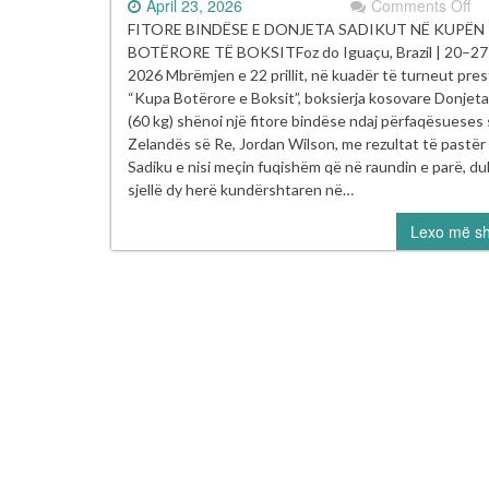
on
April 23, 2026
Comments Off
Fi
FITORE BINDËSE E DONJETA SADIKUT NË KUPËN
bi
BOTËRORE TË BOKSITFoz do Iguaçu, Brazil | 20–27 p
e
2026 Mbrëmjen e 22 prillit, në kuadër të turneut prest
Do
“Kupa Botërore e Boksit”, boksierja kosovare Donjeta
Sa
(60 kg) shënoi një fitore bindëse ndaj përfaqësueses
në
Zelandës së Re, Jordan Wilson, me rezultat të pastër 
Ku
Sadiku e nisi meçin fuqishëm që në raundin e parë, du
Bo
sjellë dy herë kundërshtaren në…
të
Lexo më s
Bo