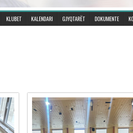
KLUBET
KALENDARI
GJYQTARËT
DOKUMENTE
K