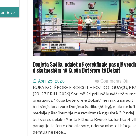
të
ruk
reja
liqanit
humë >>
Donjeta Sadiku ndalet në çerekfinale pas një vendi
diskutueshëm në Kupën Botërore të Boksit
on
April 25, 2026
Comments Off
Don
KUPA BOTËRORE E BOKSIT – FOZ DO IGUAÇU, BR
Sad
(20–27 PRILL 2026) Sot, më 24 prill, në kuadër të turn
ndal
prestigjioz “Kupa Botërore e Boksit”, në ring u paraqit
në
boksierja kosovare Donjeta Sadiku (60 kg), e cila në luf
çere
medalje pësoi humbje me rezultat të ngushtë 3:2 ndaj
pas
boksieres polake Aneta Elżbieta Rygielska. Sadiku zhvill
një
paraqitje të fortë dhe cilësore, ndërsa mbetet bindja s
ven
dëmtua në këtë…