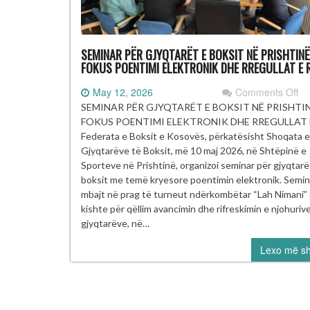
SEMINAR PËR GJYQTARËT E BOKSIT NË PRISHTINË
FOKUS POENTIMI ELEKTRONIK DHE RREGULLAT E 
on
May 12, 2026
Comments Off
S
SEMINAR PËR GJYQTARËT E BOKSIT NË PRISHTIN
P
FOKUS POENTIMI ELEKTRONIK DHE RREGULLAT 
G
Federata e Boksit e Kosovës, përkatësisht Shoqata e
E
Gjyqtarëve të Boksit, më 10 maj 2026, në Shtëpinë e
BO
Sporteve në Prishtinë, organizoi seminar për gjyqtarë
N
boksit me temë kryesore poentimin elektronik. Semin
PR
mbajt në prag të turneut ndërkombëtar “Lah Nimani”
–
kishte për qëllim avancimin dhe rifreskimin e njohuriv
N
gjyqtarëve, në…
F
Lexo më s
PO
EL
D
R
E