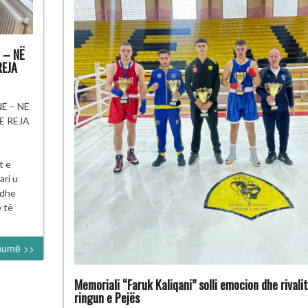
 – NË
REJA
EMINAR
Ë – NË
ËR
E REJA
JYQTARËT
KSIT
t e
Ë
ari u
ISHTINË
 dhe
e të
Ë
OKUS
humë >>
ENTIMI
EKTRONIK
HE
Memoriali “Faruk Kaliqani” solli emocion dhe rivali
REGULLAT
ringun e Pejës