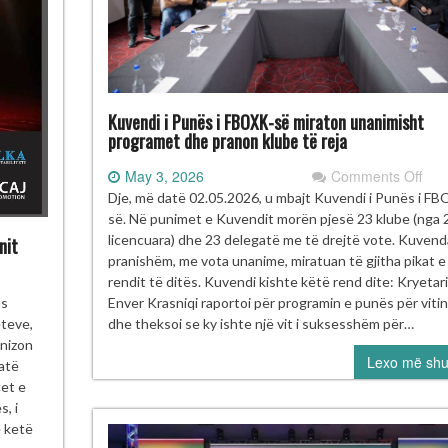
Kuvendi i Punës i FBOXK-së miraton unanimisht
programet dhe pranon klube të reja
on
May 3, 2026
Comments Off
Kuv
Dje, më datë 02.05.2026, u mbajt Kuvendi i Punës i F
i
së. Në punimet e Kuvendit morën pjesë 23 klube (nga 
Pun
licencuara) dhe 23 delegatë me të drejtë vote. Kuvend
nit
i
pranishëm, me vota unanime, miratuan të gjitha pikat e
FBO
rendit të ditës. Kuvendi kishte këtë rend dite: Kryetari
së
ja
Enver Krasniqi raportoi për programin e punës për viti
as
mir
et
dhe theksoi se ky ishte një vit i suksesshëm për…
eteve,
una
ektakël
anizon
Lexo më sh
pro
ksi
atë
dhe
çet e
pra
er
, i
klu
ë ketë