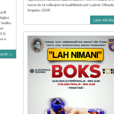
Wor
turne do të ndikojnë në kualifikimin për Lojërat Olimpi
tore
Box
Angeles 2028”.
ndëse
rill
Cup
igjioz
Lexo më sh
në
njeta
 Sadiku
Braz
dikut
 së
5:0.
pën
ke e
tërore
humë >>
ksit