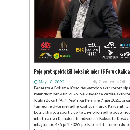
Peja pret spektakël boksi në nder të Faruk Kaliqa
on
May 12, 2026
Comments Off
Pe
Federata e Boksit e Kosovës vazhdon aktivitetet sip
pr
kalendarit për vitin 2026. Në kuadër të këtyre aktivit
sp
Klubi i Boksit “A.P. Peja” nga Peja, më 9 maj 2026, org
bo
turneun e dytë me radhë kushtuar Faruk Kaliqanit. Gj
në
këtij aktiviteti sportiv do të zhvillohen edhe pesë me
nd
mbetura nga Kampionati Individual i Boksit të Kosovës
të
mbajtur më 4–5 prill 2026, përkatësisht: Turneu do t