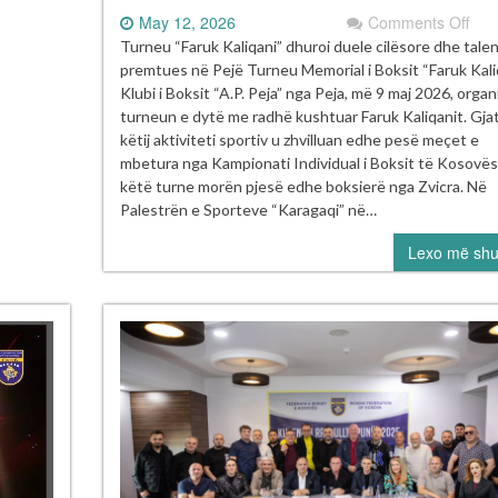
on
May 12, 2026
Comments Off
JA
Mem
Turneu “Faruk Kaliqani” dhuroi duele cilësore dhe tale
“Fa
premtues në Pejë Turneu Memorial i Boksit “Faruk Kali
Kali
Klubi i Boksit “A.P. Peja” nga Peja, më 9 maj 2026, organ
solli
turneun e dytë me radhë kushtuar Faruk Kaliqanit. Gja
emo
këtij aktiviteti sportiv u zhvilluan edhe pesë meçet e
dhe
mbetura nga Kampionati Individual i Boksit të Kosovës
rival
këtë turne morën pjesë edhe boksierë nga Zvicra. Në
në
Palestrën e Sporteve “Karagaqi” në…
ring
Lexo më sh
e
Pej