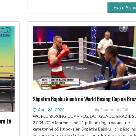
të
Lexo më sh
dis
në
Kup
Bot
të
Boks
Shpëtim Bajoku humb në World Boxing Cup në Braz
on
April 23, 2026
Comments Off
Shp
WORLD BOXING CUP – FOZ DO IGUAÇU, BRAZIL 2
ore të
Baj
27.04.2026 Mbrëmë, më 21 prill, në ring u paraqit në
hu
kategorinë 65 kg boksieri Shpëtim Bajoku, i cili pësoi 
në
nga boksieri kanadez Gabriel Labrie. Pikët e fituara në 