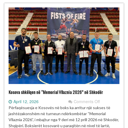
Nimani”
mbahet
më
16–
17
maj
2026
në
Prishtinë
Kosova shkëlqen në “Memorial Vllaznia 2026” në Shkodër
on
April 12, 2026
Comments Off
Kosova
Përfaqësuesja e Kosovës në boks ka arritur një sukses të
shkëlqen
jashtëzakonshëm në turneun ndërkombëtar “Memorial
në
Vllaznia 2026”, i mbajtur nga 9 deri më 12 prill 2026 në Shkodër,
“Memorial
Shqipëri. Boksierët kosovarë u paraqitën në nivel të lartë,