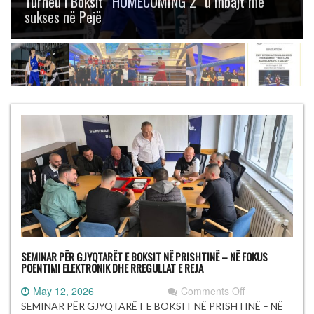
Boksit “Mustafa Hajrulahović – Talijan” me
gjashtë medalje
SEMINAR PËR GJYQTARËT E BOKSIT NË PRISHTINË – NË FOKUS
POENTIMI ELEKTRONIK DHE RREGULLAT E REJA
on
May 12, 2026
Comments Off
SEMINAR
SEMINAR PËR GJYQTARËT E BOKSIT NË PRISHTINË – NË