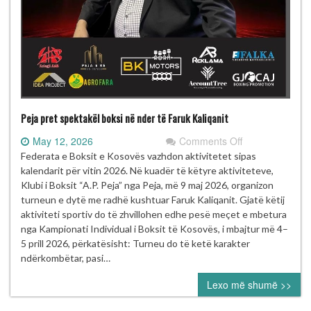
Peja pret spektakël boksi në nder të Faruk Kaliqanit
on
May 12, 2026
Comments Off
Peja
Federata e Boksit e Kosovës vazhdon aktivitetet sipas
pret
kalendarit për vitin 2026. Në kuadër të këtyre aktiviteteve,
spektakël
Klubi i Boksit “A.P. Peja” nga Peja, më 9 maj 2026, organizon
boksi
turneun e dytë me radhë kushtuar Faruk Kaliqanit. Gjatë këtij
në
aktiviteti sportiv do të zhvillohen edhe pesë meçet e mbetura
nder
nga Kampionati Individual i Boksit të Kosovës, i mbajtur më 4–
të
5 prill 2026, përkatësisht: Turneu do të ketë karakter
Faruk
ndërkombëtar, pasi…
Kaliqanit
Lexo më shumë >>