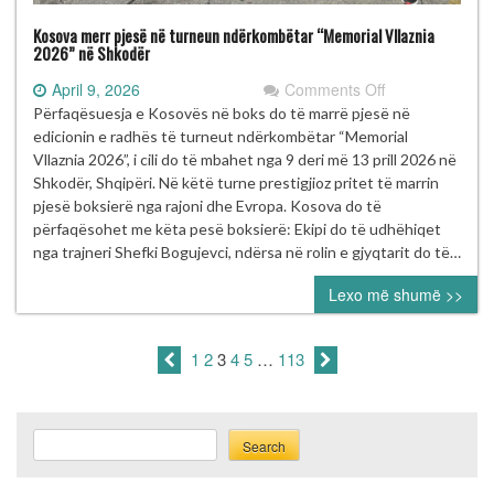
Kosova merr pjesë në turneun ndërkombëtar “Memorial Vllaznia
2026” në Shkodër
on
April 9, 2026
Comments Off
Kosova
Përfaqësuesja e Kosovës në boks do të marrë pjesë në
merr
edicionin e radhës të turneut ndërkombëtar “Memorial
pjesë
Vllaznia 2026”, i cili do të mbahet nga 9 deri më 13 prill 2026 në
në
Shkodër, Shqipëri. Në këtë turne prestigjioz pritet të marrin
turneun
pjesë boksierë nga rajoni dhe Evropa. Kosova do të
ndërkombëtar
përfaqësohet me këta pesë boksierë: Ekipi do të udhëhiqet
“Memorial
nga trajneri Shefki Bogujevci, ndërsa në rolin e gjyqtarit do të…
Vllaznia
Lexo më shumë >>
2026”
në
Shkodër
1
2
3
4
5
…
113
Search
Search