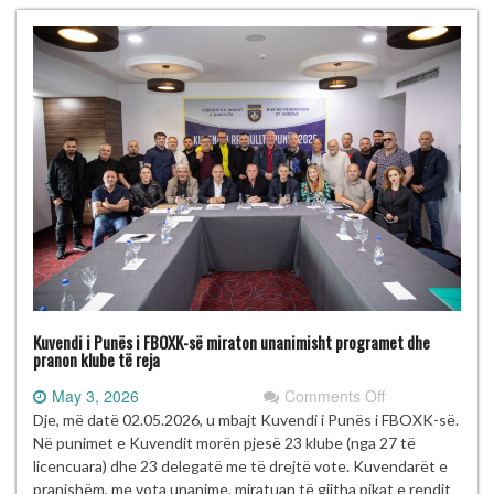
Kuvendi i Punës i FBOXK-së miraton unanimisht programet dhe
pranon klube të reja
on
May 3, 2026
Comments Off
Kuvendi
Dje, më datë 02.05.2026, u mbajt Kuvendi i Punës i FBOXK-së.
i
Në punimet e Kuvendit morën pjesë 23 klube (nga 27 të
Punës
licencuara) dhe 23 delegatë me të drejtë vote. Kuvendarët e
i
pranishëm, me vota unanime, miratuan të gjitha pikat e rendit