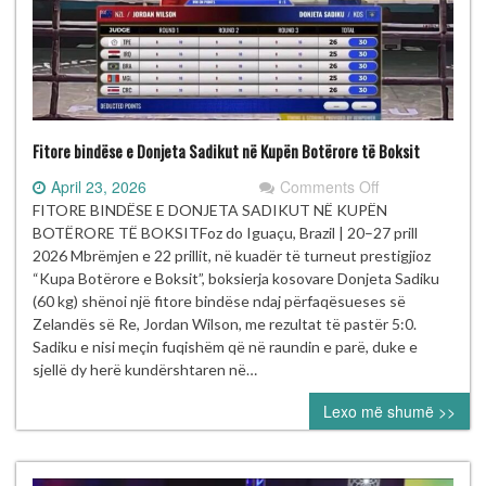
Fitore bindëse e Donjeta Sadikut në Kupën Botërore të Boksit
on
April 23, 2026
Comments Off
Fitore
FITORE BINDËSE E DONJETA SADIKUT NË KUPËN
bindëse
BOTËRORE TË BOKSITFoz do Iguaçu, Brazil | 20–27 prill
e
2026 Mbrëmjen e 22 prillit, në kuadër të turneut prestigjioz
Donjeta
“Kupa Botërore e Boksit”, boksierja kosovare Donjeta Sadiku
Sadikut
(60 kg) shënoi një fitore bindëse ndaj përfaqësueses së
në
Zelandës së Re, Jordan Wilson, me rezultat të pastër 5:0.
Kupën
Sadiku e nisi meçin fuqishëm që në raundin e parë, duke e
Botërore
sjellë dy herë kundërshtaren në…
të
Lexo më shumë >>
Boksit