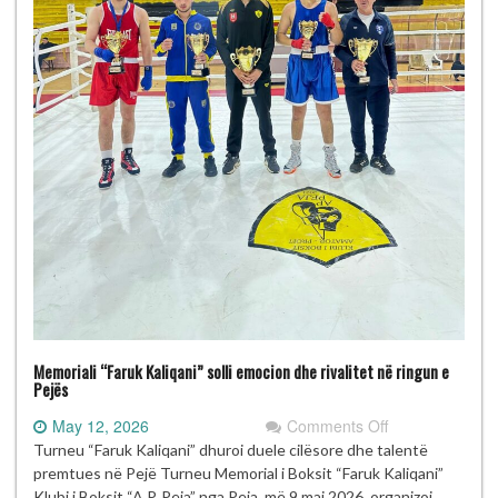
Memoriali “Faruk Kaliqani” solli emocion dhe rivalitet në ringun e
Pejës
on
May 12, 2026
Comments Off
Memoriali
Turneu “Faruk Kaliqani” dhuroi duele cilësore dhe talentë
“Faruk
premtues në Pejë Turneu Memorial i Boksit “Faruk Kaliqani”
Kaliqani”
Klubi i Boksit “A.P. Peja” nga Peja, më 9 maj 2026, organizoi