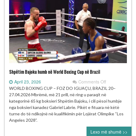
Shpëtim Bajoku humb në World Boxing Cup në Brazil
on
April 23, 2026
Comments Off
Shpëtim
WORLD BOXING CUP – FOZ DO IGUAÇU, BRAZIL 20–
Bajoku
27.04.2026 Mbrëmë, më 21 prill, në ring u paraqit në
humb
kategorinë 65 kg boksieri Shpëtim Bajoku, i cili pësoi humbje
në
nga boksieri kanadez Gabriel Labrie. Pikët e fituara në këtë
World
turne do të ndikojnë në kualifikimin për Lojërat Olimpike “Los
Boxing
Angeles 2028”.
Cup
Lexo më shumë >>
në