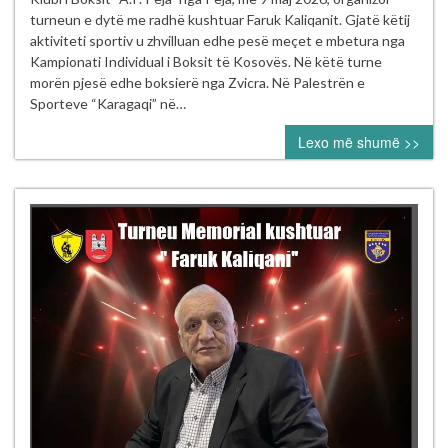
solli
turneun e dytë me radhë kushtuar Faruk Kaliqanit. Gjatë këtij
emocion
aktiviteti sportiv u zhvilluan edhe pesë meçet e mbetura nga
dhe
Kampionati Individual i Boksit të Kosovës. Në këtë turne
rivalitet
morën pjesë edhe boksierë nga Zvicra. Në Palestrën e
në
Sporteve “Karagaqi” në…
ringun
Lexo më shumë >>
e
Pejës