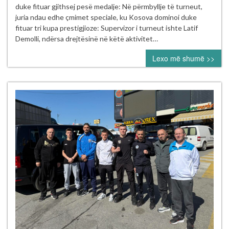
Vllaznia
duke fituar gjithsej pesë medalje: Në përmbyllje të turneut,
2026”
juria ndau edhe çmimet speciale, ku Kosova dominoi duke
në
fituar tri kupa prestigjioze: Supervizor i turneut ishte Latif
Shkodër
Demolli, ndërsa drejtësinë në këtë aktivitet…
Lexo më shumë >>