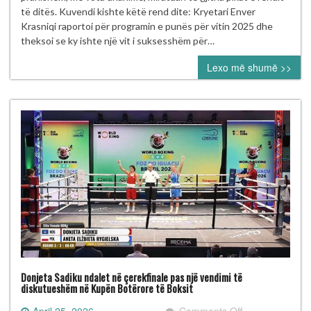
FBOXK-
të ditës. Kuvendi kishte këtë rend dite: Kryetari Enver
së
Krasniqi raportoi për programin e punës për vitin 2025 dhe
miraton
theksoi se ky ishte një vit i suksesshëm për…
unanimisht
Lexo më shumë >>
programet
dhe
pranon
klube
të
reja
Donjeta Sadiku ndalet në çerekfinale pas një vendimi të
diskutueshëm në Kupën Botërore të Boksit
on
April 25, 2026
Comments Off