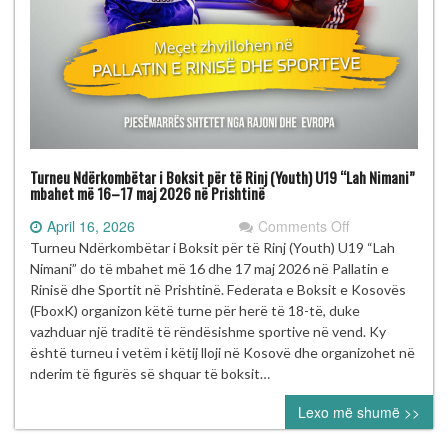
Turneu Ndërkombëtar i Boksit për të Rinj (Youth) U19 “Lah Nimani”
mbahet më 16–17 maj 2026 në Prishtinë
on
April 16, 2026
Comments Off
Turneu
Turneu Ndërkombëtar i Boksit për të Rinj (Youth) U19 “Lah
Ndërkombëtar
Nimani” do të mbahet më 16 dhe 17 maj 2026 në Pallatin e
i
Rinisë dhe Sportit në Prishtinë. Federata e Boksit e Kosovës
Boksit
(FboxK) organizon këtë turne për herë të 18-të, duke
për
vazhduar një traditë të rëndësishme sportive në vend. Ky
të
është turneu i vetëm i këtij lloji në Kosovë dhe organizohet në
Rinj
nderim të figurës së shquar të boksit…
(Youth)
Lexo më shumë >>
U19
“Lah