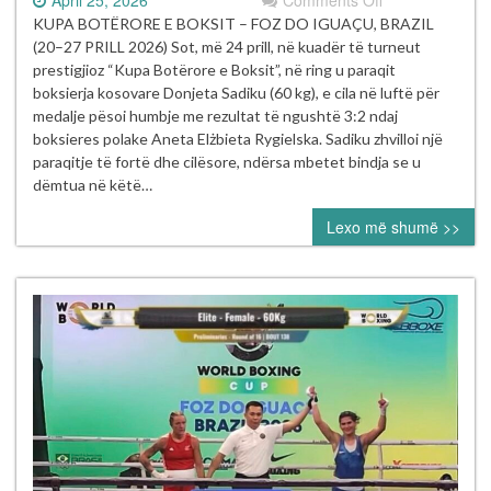
Donjeta
KUPA BOTËRORE E BOKSIT – FOZ DO IGUAÇU, BRAZIL
Sadiku
(20–27 PRILL 2026) Sot, më 24 prill, në kuadër të turneut
ndalet
prestigjioz “Kupa Botërore e Boksit”, në ring u paraqit
në
boksierja kosovare Donjeta Sadiku (60 kg), e cila në luftë për
çerekfinale
medalje pësoi humbje me rezultat të ngushtë 3:2 ndaj
pas
boksieres polake Aneta Elżbieta Rygielska. Sadiku zhvilloi një
një
paraqitje të fortë dhe cilësore, ndërsa mbetet bindja se u
vendimi
dëmtua në këtë…
të
Lexo më shumë >>
diskutueshëm
në
Kupën
Botërore
të
Boksit