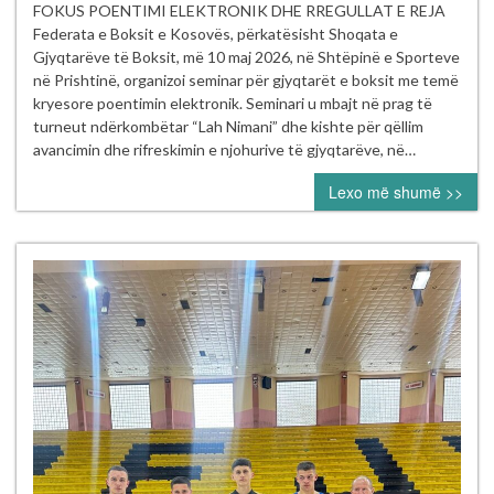
PËR
FOKUS POENTIMI ELEKTRONIK DHE RREGULLAT E REJA
GJYQTARËT
Federata e Boksit e Kosovës, përkatësisht Shoqata e
E
Gjyqtarëve të Boksit, më 10 maj 2026, në Shtëpinë e Sporteve
BOKSIT
në Prishtinë, organizoi seminar për gjyqtarët e boksit me temë
NË
kryesore poentimin elektronik. Seminari u mbajt në prag të
PRISHTINË
turneut ndërkombëtar “Lah Nimani” dhe kishte për qëllim
–
avancimin dhe rifreskimin e njohurive të gjyqtarëve, në…
NË
Lexo më shumë >>
FOKUS
POENTIMI
ELEKTRONIK
DHE
RREGULLAT
E
REJA