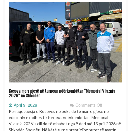
Kosova merr pjesë në turneun ndërkombëtar “Memorial Vllaznia
2026” në Shkodër
on
April 9, 2026
Comments Off
Kosova
Përfaqësuesja e Kosovës në boks do të marrë pjesë në
merr
edicionin e radhës të turneut ndërkombëtar “Memorial
pjesë
Vllaznia 2026”, i cili do të mbahet nga 9 deri më 13 prill 2026 në
në
Shkodër, Shqipëri. Në këtë turne prestigjioz pritet të marrin