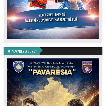
🥊 “PAVARËSIA 2026”