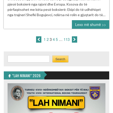
turneun
pjesë boksierë nga rajoni dhe Evropa. Kosova do të
ndërkombëtar
përfaqësohet me këta pesë boksierë: Ekipi do të udhëhiqet
“Memorial
nga trajneri Shefki Bogujevci, ndërsa në rolin e gjyqtarit do të…
Vllaznia
Lexo më shumë >>
2026”
në
Shkodër
1
2
3
4
5
…
113
Search
Search
🥊 ”LAH NIMANI” 2026