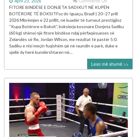
on
April 23, 2026
Comments Off
Fitore
FITORE BINDËSE E DONJETA SADIKUT NË KUPËN
bindëse
BOTËRORE TË BOKSITFoz do Iguaçu, Brazil | 20–27 prill
e
2026 Mbrëmjen e 22 prillit, në kuadër të turneut prestigjioz
Donjeta
“Kupa Botërore e Boksit”, boksierja kosovare Donjeta Sadiku
Sadikut
(60 kg) shënoi një fitore bindëse ndaj përfaqësueses së
në
Zelandës së Re, Jordan Wilson, me rezultat të pastër 5:0.
Kupën
Sadiku e nisi meçin fuqishëm që në raundin e parë, duke e
Botërore
sjellë dy herë kundërshtaren në…
të
Lexo më shumë >>
Boksit