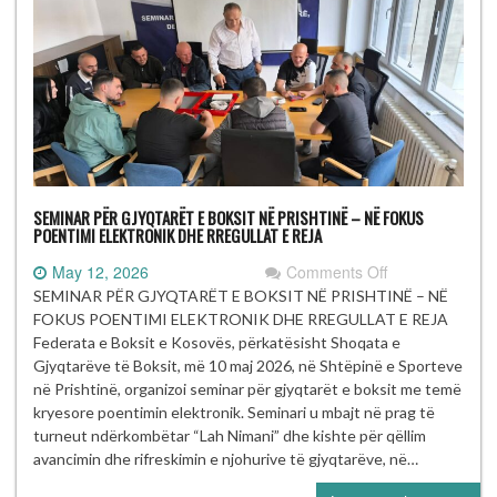
SEMINAR PËR GJYQTARËT E BOKSIT NË PRISHTINË – NË FOKUS
POENTIMI ELEKTRONIK DHE RREGULLAT E REJA
on
May 12, 2026
Comments Off
SEMINAR
SEMINAR PËR GJYQTARËT E BOKSIT NË PRISHTINË – NË
PËR
FOKUS POENTIMI ELEKTRONIK DHE RREGULLAT E REJA
GJYQTARËT
Federata e Boksit e Kosovës, përkatësisht Shoqata e
E
Gjyqtarëve të Boksit, më 10 maj 2026, në Shtëpinë e Sporteve
BOKSIT
në Prishtinë, organizoi seminar për gjyqtarët e boksit me temë
NË
kryesore poentimin elektronik. Seminari u mbajt në prag të
PRISHTINË
turneut ndërkombëtar “Lah Nimani” dhe kishte për qëllim
–
avancimin dhe rifreskimin e njohurive të gjyqtarëve, në…
NË