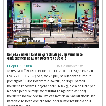
të
reja
Donjeta Sadiku ndalet në çerekfinale pas një vendimi të
diskutueshëm në Kupën Botërore të Boksit
on
April 25, 2026
Comments Off
Donjeta
KUPA BOTËRORE E BOKSIT – FOZ DO IGUAÇU, BRAZIL
Sadiku
(20–27 PRILL 2026) Sot, më 24 prill, në kuadër të turneut
ndalet
prestigjioz “Kupa Botërore e Boksit”, në ring u paraqit
në
boksierja kosovare Donjeta Sadiku (60 kg), e cila në luftë për
çerekfinale
medalje pësoi humbje me rezultat të ngushtë 3:2 ndaj
pas
boksieres polake Aneta Elżbieta Rygielska. Sadiku zhvilloi një
një
paraqitje të fortë dhe cilësore, ndërsa mbetet bindja se u
vendimi
dëmtua në këtë…