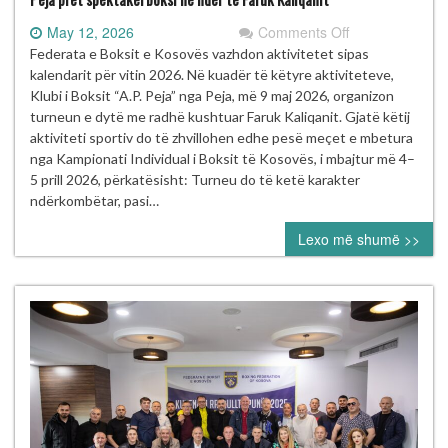
on
May 12, 2026
Comments Off
Peja
Federata e Boksit e Kosovës vazhdon aktivitetet sipas
pret
kalendarit për vitin 2026. Në kuadër të këtyre aktiviteteve,
spektakël
Klubi i Boksit “A.P. Peja” nga Peja, më 9 maj 2026, organizon
boksi
turneun e dytë me radhë kushtuar Faruk Kaliqanit. Gjatë këtij
në
aktiviteti sportiv do të zhvillohen edhe pesë meçet e mbetura
nder
nga Kampionati Individual i Boksit të Kosovës, i mbajtur më 4–
të
5 prill 2026, përkatësisht: Turneu do të ketë karakter
Faruk
ndërkombëtar, pasi…
Kaliqanit
Lexo më shumë >>