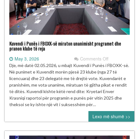
Kuvendi i Punës i FBOXK-së miraton unanimisht programet dhe
pranon klube të reja
on
May 3, 2026
Comments Off
Kuvendi
Dje, më datë 02.05.2026, u mbajt Kuvendi i Punës i FBOXK-së.
i
Në punimet e Kuvendit morën pjesë 23 klube (nga 27 të
Punës
licencuara) dhe 23 delegatë me të drejtë vote. Kuvendarët e
i
pranishëm, me vota unanime, miratuan të gjitha pikat e rendit
FBOXK-
të ditës. Kuvendi kishte këtë rend dite: Kryetari Enver
së
Krasniqi raportoi për programin e punës për vitin 2025 dhe
miraton
theksoi se ky ishte një vit i suksesshëm për…
unanimisht
Lexo më shumë >>
programet
dhe
pranon
klube