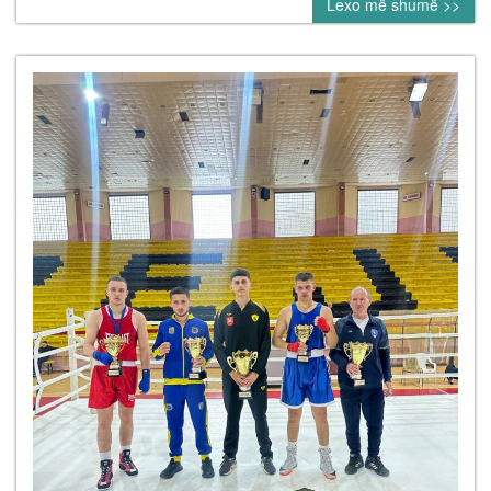
Lexo më shumë >>
FOKUS
POENTIMI
ELEKTRONIK
DHE
RREGULLAT
E
REJA