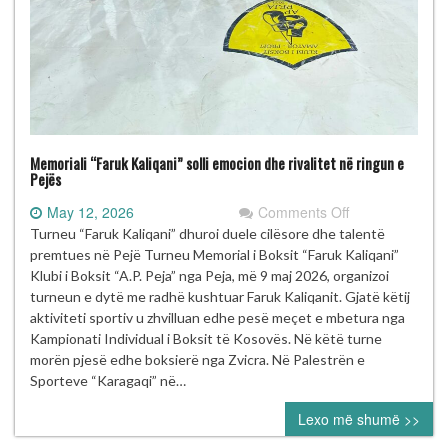
Memoriali “Faruk Kaliqani” solli emocion dhe rivalitet në ringun e
Pejës
on
May 12, 2026
Comments Off
Memoriali
Turneu “Faruk Kaliqani” dhuroi duele cilësore dhe talentë
“Faruk
premtues në Pejë Turneu Memorial i Boksit “Faruk Kaliqani”
Kaliqani”
Klubi i Boksit “A.P. Peja” nga Peja, më 9 maj 2026, organizoi
solli
turneun e dytë me radhë kushtuar Faruk Kaliqanit. Gjatë këtij
emocion
aktiviteti sportiv u zhvilluan edhe pesë meçet e mbetura nga
dhe
Kampionati Individual i Boksit të Kosovës. Në këtë turne
rivalitet
morën pjesë edhe boksierë nga Zvicra. Në Palestrën e
në
Sporteve “Karagaqi” në…
ringun
Lexo më shumë >>
e
Pejës