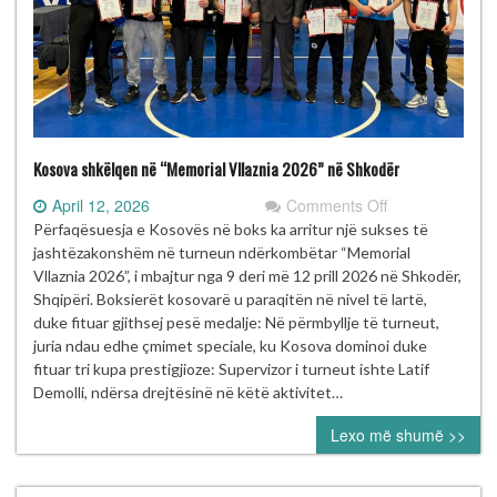
Prishtinë
Kosova shkëlqen në “Memorial Vllaznia 2026” në Shkodër
on
April 12, 2026
Comments Off
Kosova
Përfaqësuesja e Kosovës në boks ka arritur një sukses të
shkëlqen
jashtëzakonshëm në turneun ndërkombëtar “Memorial
në
Vllaznia 2026”, i mbajtur nga 9 deri më 12 prill 2026 në Shkodër,
“Memorial
Shqipëri. Boksierët kosovarë u paraqitën në nivel të lartë,
Vllaznia
duke fituar gjithsej pesë medalje: Në përmbyllje të turneut,
2026”
juria ndau edhe çmimet speciale, ku Kosova dominoi duke
në
fituar tri kupa prestigjioze: Supervizor i turneut ishte Latif
Shkodër
Demolli, ndërsa drejtësinë në këtë aktivitet…
Lexo më shumë >>