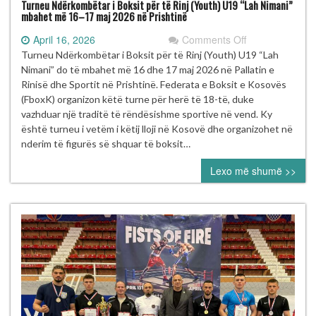
Turneu Ndërkombëtar i Boksit për të Rinj (Youth) U19 “Lah Nimani”
mbahet më 16–17 maj 2026 në Prishtinë
on
April 16, 2026
Comments Off
Turneu
Turneu Ndërkombëtar i Boksit për të Rinj (Youth) U19 “Lah
Ndërkombëtar
Nimani” do të mbahet më 16 dhe 17 maj 2026 në Pallatin e
i
Rinisë dhe Sportit në Prishtinë. Federata e Boksit e Kosovës
Boksit
(FboxK) organizon këtë turne për herë të 18-të, duke
për
vazhduar një traditë të rëndësishme sportive në vend. Ky
të
është turneu i vetëm i këtij lloji në Kosovë dhe organizohet në
Rinj
nderim të figurës së shquar të boksit…
(Youth)
Lexo më shumë >>
U19
“Lah
Nimani”
mbahet
më
16–
17
maj
2026
në