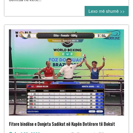
të
Lexo më shumë >>
diskutueshëm
në
Kupën
Botërore
të
Boksit
Fitore bindëse e Donjeta Sadikut në Kupën Botërore të Boksit