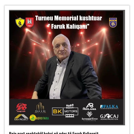
Peja pret spektakël boksi në nder të Faruk Kaliqanit