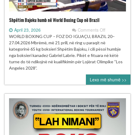
Shpëtim Bajoku humb në World Boxing Cup në Brazil
on
April 23, 2026
Comments Off
Shpëtim
WORLD BOXING CUP – FOZ DO IGUAÇU, BRAZIL 20–
Bajoku
27.04.2026 Mbrëmë, më 21 prill, në ring u paraqit në
humb
kategorinë 65 kg boksieri Shpëtim Bajoku, i cili pësoi humbje
në
nga boksieri kanadez Gabriel Labrie. Pikët e fituara në këtë
World
turne do të ndikojnë në kualifikimin për Lojërat Olimpike “Los
Boxing
Angeles 2028”.
Cup
Lexo më shumë >>
në
Brazil