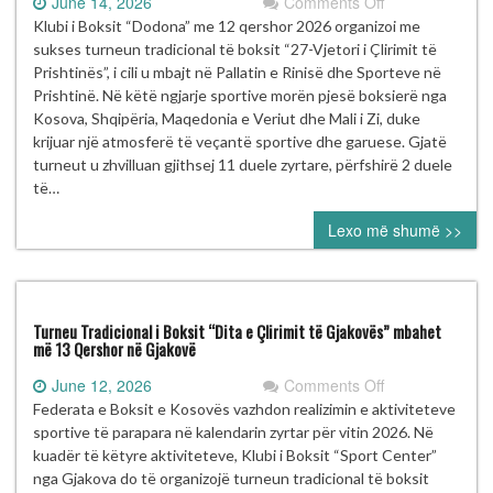
on
June 14, 2026
Comments Off
KB
Klubi i Boksit “Dodona” me 12 qershor 2026 organizoi me
“DODONA”
sukses turneun tradicional të boksit “27-Vjetori i Çlirimit të
ORGANIZOI
Prishtinës”, i cili u mbajt në Pallatin e Rinisë dhe Sporteve në
TURNEUN
Prishtinë. Në këtë ngjarje sportive morën pjesë boksierë nga
E
Kosova, Shqipëria, Maqedonia e Veriut dhe Mali i Zi, duke
BOKSIT
krijuar një atmosferë të veçantë sportive dhe garuese. Gjatë
“27-
turneut u zhvilluan gjithsej 11 duele zyrtare, përfshirë 2 duele
VJETORI
të…
I
Lexo më shumë >>
ÇLIRIMIT
TË
PRISHTINËS”
Turneu Tradicional i Boksit “Dita e Çlirimit të Gjakovës” mbahet
më 13 Qershor në Gjakovë
on
June 12, 2026
Comments Off
Turneu
Federata e Boksit e Kosovës vazhdon realizimin e aktiviteteve
Tradicional
sportive të parapara në kalendarin zyrtar për vitin 2026. Në
i
kuadër të këtyre aktiviteteve, Klubi i Boksit “Sport Center”
Boksit
nga Gjakova do të organizojë turneun tradicional të boksit