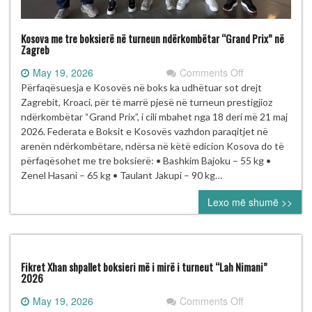
Kosova me tre boksierë në turneun ndërkombëtar “Grand Prix” në
Zagreb
on
May 19, 2026
Comments Off
Kosova
Përfaqësuesja e Kosovës në boks ka udhëtuar sot drejt
me
Zagrebit, Kroaci, për të marrë pjesë në turneun prestigjioz
tre
ndërkombëtar “Grand Prix”, i cili mbahet nga 18 deri më 21 maj
boksierë
2026. Federata e Boksit e Kosovës vazhdon paraqitjet në
në
arenën ndërkombëtare, ndërsa në këtë edicion Kosova do të
turneun
përfaqësohet me tre boksierë: • Bashkim Bajoku – 55 kg •
ndërkombëtar
Zenel Hasani – 65 kg • Taulant Jakupi – 90 kg…
“Grand
Lexo më shumë >>
Prix”
në
Zagreb
Fikret Xhan shpallet boksieri më i mirë i turneut “Lah Nimani”
2026
on
May 19, 2026
Comments Off