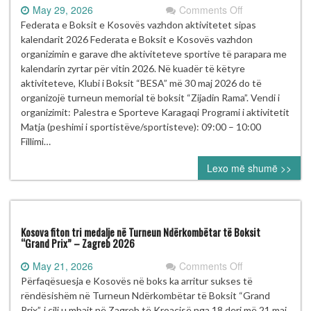
on
May 29, 2026
Comments Off
Turneu
Federata e Boksit e Kosovës vazhdon aktivitetet sipas
Memorial
kalendarit 2026 Federata e Boksit e Kosovës vazhdon
“Zijadin
organizimin e garave dhe aktiviteteve sportive të parapara me
Rama”
kalendarin zyrtar për vitin 2026. Në kuadër të këtyre
mbahet
aktiviteteve, Klubi i Boksit “BESA” më 30 maj 2026 do të
më
organizojë turneun memorial të boksit “Zijadin Rama”. Vendi i
30
organizimit: Palestra e Sporteve Karagaqi Programi i aktivitetit
maj
Matja (peshimi i sportistëve/sportisteve): 09:00 – 10:00
në
Fillimi…
Pejë
Lexo më shumë >>
nën
organizimin
e
KB
“BESA”
Kosova fiton tri medalje në Turneun Ndërkombëtar të Boksit
“Grand Prix” – Zagreb 2026
on
May 21, 2026
Comments Off
Kosova
Përfaqësuesja e Kosovës në boks ka arritur sukses të
fiton
rëndësishëm në Turneun Ndërkombëtar të Boksit “Grand
tri
Prix”, i cili u mbajt në Zagreb të Kroacisë nga 18 deri më 21 maj