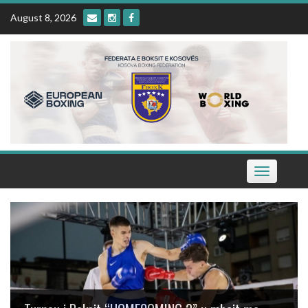
Skip
August 8, 2026
to
content
Toggle
navigation