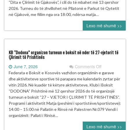
“Dita
“Dita e Çlirimit të Gjakovës”, i cili do të mbahet më 13 qershor
e
2026. Turneu do të zhvillohet në Pllatonë e Parkut të Qytetit
Çlirimit
në Gjakovë, me fillim nga ora 18:00, ndërsa matja…
të
Lexo më shumë >>
Gjakovës”
mbahet
më
13
Qershor
KB “Dodona” organizon turneun e boksit në nder të 27-vjetorit të
në
Çlirimit të Prishtinës
Gjakovë
on
June 7, 2026
Comments Off
KB
Federata e Boksit e Kosovës vazhdon organizimin e garave
“Dodona”
dhe aktiviteteve sportive të parapara me kalendarin zyrtar për
organizon
vitin 2026. Në kuadër të këtyre aktiviteteve, Klubi i Boksit
turneun
“DODONA” Prishtinë më 12 qershor 2026 do të organizojë
e
turneun e boksit “27 – VJETOR I ÇLIRIMIT TË PRISHTINËS”.
boksit
Programi i aktivitetit Matja (peshimi i sportistëve/sportisteve):
në
14:00 – 15:00 në Pallatin e Rinsë në Palestren Nr.079 Vendi i
nder
organizimit: Pallati i Rinisë…
të
Lexo më shumë >>
27-