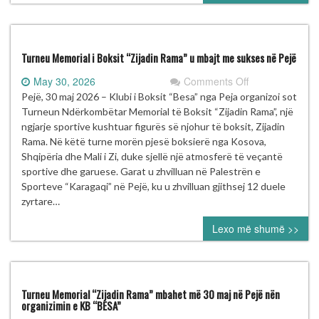
vjetorit
të
Çlirimit
të
Turneu Memorial i Boksit “Zijadin Rama” u mbajt me sukses në Pejë
Prishtinës
on
May 30, 2026
Comments Off
Turneu
Pejë, 30 maj 2026 – Klubi i Boksit “Besa” nga Peja organizoi sot
Memorial
Turneun Ndërkombëtar Memorial të Boksit “Zijadin Rama”, një
i
ngjarje sportive kushtuar figurës së njohur të boksit, Zijadin
Boksit
Rama. Në këtë turne morën pjesë boksierë nga Kosova,
“Zijadin
Shqipëria dhe Mali i Zi, duke sjellë një atmosferë të veçantë
Rama”
sportive dhe garuese. Garat u zhvilluan në Palestrën e
u
Sporteve “Karagaqi” në Pejë, ku u zhvilluan gjithsej 12 duele
mbajt
zyrtare…
me
Lexo më shumë >>
sukses
në
Pejë
Turneu Memorial “Zijadin Rama” mbahet më 30 maj në Pejë nën
organizimin e KB “BESA”