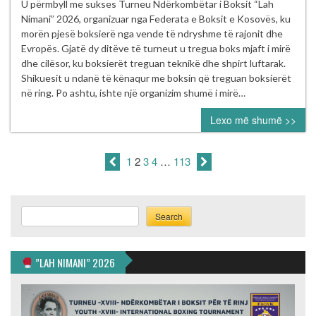
Fikret
U përmbyll me sukses Turneu Ndërkombëtar i Boksit “Lah
Xhan
Nimani” 2026, organizuar nga Federata e Boksit e Kosovës, ku
shpallet
morën pjesë boksierë nga vende të ndryshme të rajonit dhe
boksieri
Evropës. Gjatë dy ditëve të turneut u tregua boks mjaft i mirë
më
dhe cilësor, ku boksierët treguan teknikë dhe shpirt luftarak.
i
Shikuesit u ndanë të kënaqur me boksin që treguan boksierët
mirë
në ring. Po ashtu, ishte një organizim shumë i mirë…
i
Lexo më shumë >>
turneut
“Lah
Nimani”
1
2
3
4
…
113
2026
Search
Search
”LAH NIMANI” 2026