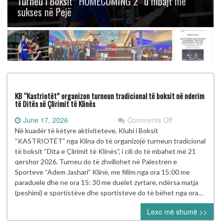
Turneu i Boksit “HOMECOMING 2” u mbajt me
sukses në Pejë
KB “Kastriotët” organizon turneun tradicional të boksit në nderim
të Ditës së Çlirimit të Klinës
on
June 17, 2026
Comments Off
KB
Në kuadër të këtyre aktiviteteve, Klubi i Boksit
“Kastriotët”
“KASTRIOTËT” nga Klina do të organizojë turneun tradicional
organizon
të boksit “Dita e Çlirimit të Klinës”, i cili do të mbahet më 21
turneun
qershor 2026. Turneu do të zhvillohet në Palestren e
tradicional
Sporteve “Adem Jashari” Klinë, me fillim nga ora 15:00 me
të
paraduele dhe ne ora 15: 30 me duelet zyrtare, ndërsa matja
boksit
(peshimi) e sportistëve dhe sportisteve do të bëhet nga ora…
në
Lexo më shumë >>
nderim