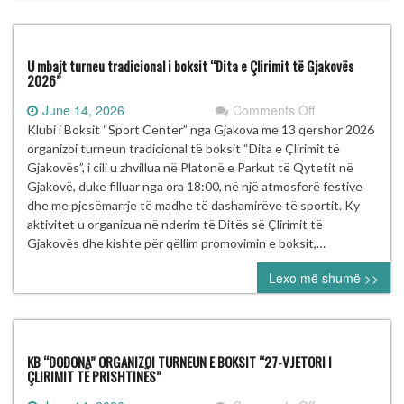
të
Ditës
së
Çlirimit
U mbajt turneu tradicional i boksit “Dita e Çlirimit të Gjakovës
të
2026”
Klinës
on
June 14, 2026
Comments Off
U
Klubi i Boksit “Sport Center” nga Gjakova me 13 qershor 2026
mbajt
organizoi turneun tradicional të boksit “Dita e Çlirimit të
turneu
Gjakovës”, i cili u zhvillua në Platonë e Parkut të Qytetit në
tradicional
Gjakovë, duke filluar nga ora 18:00, në një atmosferë festive
i
dhe me pjesëmarrje të madhe të dashamirëve të sportit. Ky
boksit
aktivitet u organizua në nderim të Ditës së Çlirimit të
“Dita
Gjakovës dhe kishte për qëllim promovimin e boksit,…
e
Lexo më shumë >>
Çlirimit
të
Gjakovës
2026”
KB “DODONA” ORGANIZOI TURNEUN E BOKSIT “27-VJETORI I
ÇLIRIMIT TË PRISHTINËS”