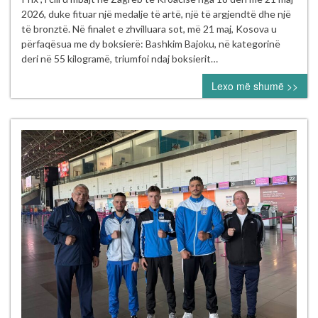
medalje
2026, duke fituar një medalje të artë, një të argjendtë dhe një
në
të bronztë. Në finalet e zhvilluara sot, më 21 maj, Kosova u
Turneun
përfaqësua me dy boksierë: Bashkim Bajoku, në kategorinë
Ndërkombëtar
deri në 55 kilogramë, triumfoi ndaj boksierit…
të
Lexo më shumë >>
Boksit
“Grand
Prix”
–
Zagreb
2026