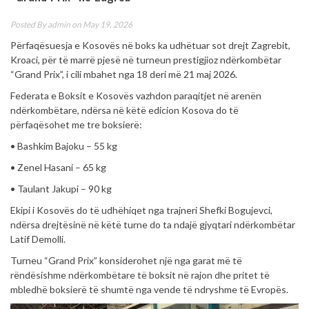
Posted By
admin
on May 19, 2026
Përfaqësuesja e Kosovës në boks ka udhëtuar sot drejt Zagrebit,
Kroaci, për të marrë pjesë në turneun prestigjioz ndërkombëtar
“Grand Prix”, i cili mbahet nga 18 deri më 21 maj 2026.
Federata e Boksit e Kosovës vazhdon paraqitjet në arenën
ndërkombëtare, ndërsa në këtë edicion Kosova do të
përfaqësohet me tre boksierë:
• Bashkim Bajoku – 55 kg
• Zenel Hasani – 65 kg
• Taulant Jakupi – 90 kg
Ekipi i Kosovës do të udhëhiqet nga trajneri Shefki Bogujevci,
ndërsa drejtësinë në këtë turne do ta ndajë gjyqtari ndërkombëtar
Latif Demolli.
Turneu “Grand Prix” konsiderohet një nga garat më të
rëndësishme ndërkombëtare të boksit në rajon dhe pritet të
mbledhë boksierë të shumtë nga vende të ndryshme të Evropës.