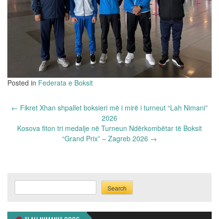
Posted in
Federata e Boksit
Post
←
Fikret Xhan shpallet boksieri më i mirë i turneut “Lah Nimani”
navigation
2026
Kosova fiton tri medalje në Turneun Ndërkombëtar të Boksit
“Grand Prix” – Zagreb 2026
→
Search
Search