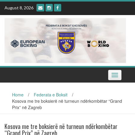
Skip
August 8, 2026
to
content
Toggle
navigation
Home
/
Federata e Boksit
/
Kosova me tre boksierë në turneun ndërkombëtar “Grand
Prix” në Zagreb
Kosova me tre boksierë në turneun ndërkombëtar
“Grand Prix” në Zagreb