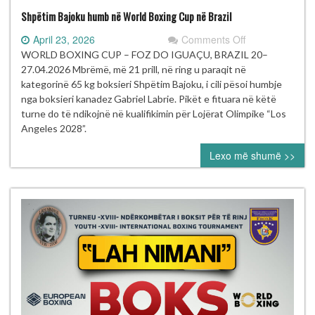
Shpëtim Bajoku humb në World Boxing Cup në Brazil
on
April 23, 2026
Comments Off
Shpëtim
WORLD BOXING CUP – FOZ DO IGUAÇU, BRAZIL 20–
Bajoku
27.04.2026 Mbrëmë, më 21 prill, në ring u paraqit në
humb
kategorinë 65 kg boksieri Shpëtim Bajoku, i cili pësoi humbje
në
nga boksieri kanadez Gabriel Labrie. Pikët e fituara në këtë
World
turne do të ndikojnë në kualifikimin për Lojërat Olimpike “Los
Boxing
Angeles 2028”.
Cup
Lexo më shumë >>
në
Brazil