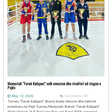
Memoriali “Faruk Kaliqani” solli emocion dhe rivalitet në ringun e
Pejës
on
May 12, 2026
Comments Off
Memoriali
Turneu “Faruk Kaliqani” dhuroi duele cilësore dhe talentë
“Faruk
premtues në Pejë Turneu Memorial i Boksit “Faruk Kaliqani”
Kaliqani”
Klubi i Boksit “A.P. Peja” nga Peja, më 9 maj 2026, organizoi