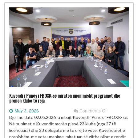
Kuvendi i Punës i FBOXK-së miraton unanimisht programet dhe
pranon klube të reja
on
May 3, 2026
Comments Off
Kuvendi
Dje, më datë 02.05.2026, u mbajt Kuvendi i Punës i FBOXK-së.
i
Në punimet e Kuvendit morën pjesë 23 klube (nga 27 të
Punës
licencuara) dhe 23 delegatë me të drejtë vote. Kuvendarët e
i
pranishëm, me vota unanime, miratuan të gjitha pikat e rendit