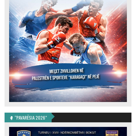
🥊 “PAVARËSIA 2026”