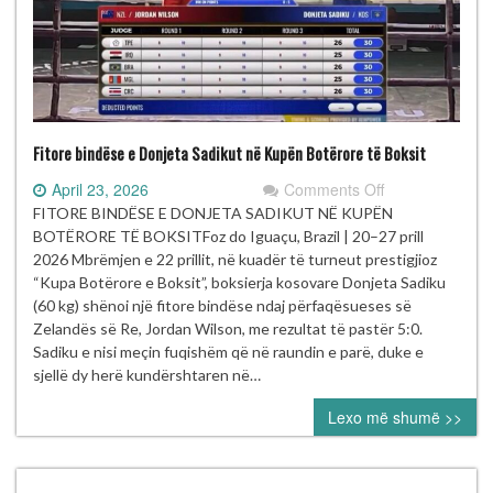
Fitore bindëse e Donjeta Sadikut në Kupën Botërore të Boksit
on
April 23, 2026
Comments Off
Fitore
FITORE BINDËSE E DONJETA SADIKUT NË KUPËN
bindëse
BOTËRORE TË BOKSITFoz do Iguaçu, Brazil | 20–27 prill
e
2026 Mbrëmjen e 22 prillit, në kuadër të turneut prestigjioz
Donjeta
“Kupa Botërore e Boksit”, boksierja kosovare Donjeta Sadiku
Sadikut
(60 kg) shënoi një fitore bindëse ndaj përfaqësueses së
në
Zelandës së Re, Jordan Wilson, me rezultat të pastër 5:0.
Kupën
Sadiku e nisi meçin fuqishëm që në raundin e parë, duke e
Botërore
sjellë dy herë kundërshtaren në…
të
Lexo më shumë >>
Boksit