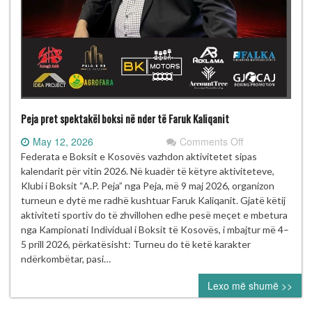
Peja pret spektakël boksi në nder të Faruk Kaliqanit
on
May 12, 2026
Comments Off
Peja
Federata e Boksit e Kosovës vazhdon aktivitetet sipas
pret
kalendarit për vitin 2026. Në kuadër të këtyre aktiviteteve,
spektakël
Klubi i Boksit “A.P. Peja” nga Peja, më 9 maj 2026, organizon
boksi
turneun e dytë me radhë kushtuar Faruk Kaliqanit. Gjatë këtij
në
aktiviteti sportiv do të zhvillohen edhe pesë meçet e mbetura
nder
nga Kampionati Individual i Boksit të Kosovës, i mbajtur më 4–
të
5 prill 2026, përkatësisht: Turneu do të ketë karakter
Faruk
ndërkombëtar, pasi…
Kaliqanit
Lexo më shumë >>