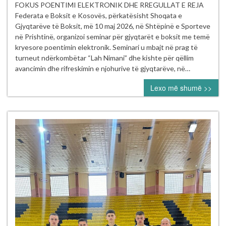
PËR
FOKUS POENTIMI ELEKTRONIK DHE RREGULLAT E REJA
GJYQTARËT
Federata e Boksit e Kosovës, përkatësisht Shoqata e
E
Gjyqtarëve të Boksit, më 10 maj 2026, në Shtëpinë e Sporteve
BOKSIT
në Prishtinë, organizoi seminar për gjyqtarët e boksit me temë
NË
kryesore poentimin elektronik. Seminari u mbajt në prag të
PRISHTINË
turneut ndërkombëtar “Lah Nimani” dhe kishte për qëllim
–
avancimin dhe rifreskimin e njohurive të gjyqtarëve, në…
NË
Lexo më shumë >>
FOKUS
POENTIMI
ELEKTRONIK
DHE
RREGULLAT
E
REJA