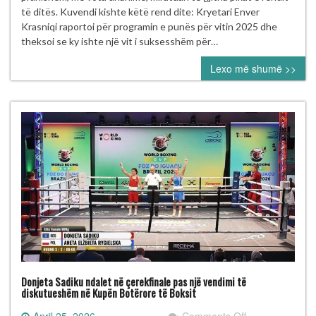
FBOXK-
të ditës. Kuvendi kishte këtë rend dite: Kryetari Enver
së
Krasniqi raportoi për programin e punës për vitin 2025 dhe
miraton
theksoi se ky ishte një vit i suksesshëm për…
unanimisht
Lexo më shumë >>
programet
dhe
pranon
klube
të
reja
Donjeta Sadiku ndalet në çerekfinale pas një vendimi të
diskutueshëm në Kupën Botërore të Boksit
on
April 25, 2026
Comments Off