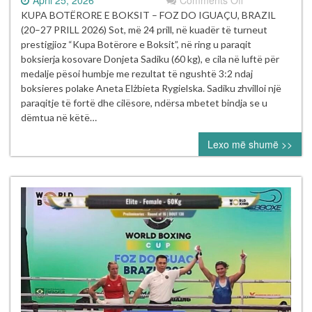
Donjeta
KUPA BOTËRORE E BOKSIT – FOZ DO IGUAÇU, BRAZIL
Sadiku
(20–27 PRILL 2026) Sot, më 24 prill, në kuadër të turneut
ndalet
prestigjioz “Kupa Botërore e Boksit”, në ring u paraqit
në
boksierja kosovare Donjeta Sadiku (60 kg), e cila në luftë për
çerekfinale
medalje pësoi humbje me rezultat të ngushtë 3:2 ndaj
pas
boksieres polake Aneta Elżbieta Rygielska. Sadiku zhvilloi një
një
paraqitje të fortë dhe cilësore, ndërsa mbetet bindja se u
vendimi
dëmtua në këtë…
të
Lexo më shumë >>
diskutueshëm
në
Kupën
Botërore
të
Boksit