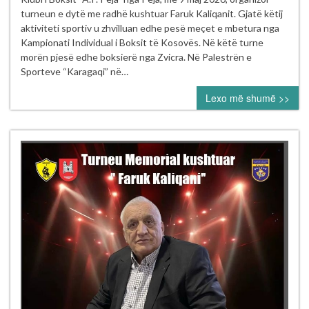
solli
turneun e dytë me radhë kushtuar Faruk Kaliqanit. Gjatë këtij
emocion
aktiviteti sportiv u zhvilluan edhe pesë meçet e mbetura nga
dhe
Kampionati Individual i Boksit të Kosovës. Në këtë turne
rivalitet
morën pjesë edhe boksierë nga Zvicra. Në Palestrën e
në
Sporteve “Karagaqi” në…
ringun
Lexo më shumë >>
e
Pejës