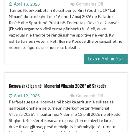
on
April 16, 2026
Comments Off
Turneu
Turneu Ndërkombëtar i Boksit për të Rinj (Youth) U19 “Lah
Ndërkombëtar
Nimani” do të mbahet më 16 dhe 17 maj 2026 në Pallatin e
i
Rinisë dhe Sportit në Prishtinë. Federata e Boksit e Kosovës
Boksit
(FboxK) organizon këtë turne për herë të 18-të, duke
për
vazhduar një traditë të rëndësishme sportive në vend. Ky
të
është turneu i vetëm i këtij lloji në Kosovë dhe organizohet në
Rinj
nderim të figurës së shquar të boksit…
(Youth)
Lexo më shumë >>
U19
“Lah
Nimani”
mbahet
më
Kosova shkëlqen në “Memorial Vllaznia 2026” në Shkodër
16–
on
April 12, 2026
Comments Off
17
Kosova
Përfaqësuesja e Kosovës në boks ka arritur një sukses të
maj
shkëlqen
jashtëzakonshëm në turneun ndërkombëtar “Memorial
2026
në
Vllaznia 2026”, i mbajtur nga 9 deri më 12 prill 2026 në Shkodër,
në
“Memorial
Shqipëri. Boksierët kosovarë u paraqitën në nivel të lartë,
Prishtinë
Vllaznia
duke fituar gjithsej pesë medalje: Në përmbyllje të turneut,