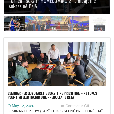
Boksit “Mustafa Hajrulahović – Talijan” me
gjashtë medalje
SEMINAR PËR GJYQTARËT E BOKSIT NË PRISHTINË – NË FOKUS
POENTIMI ELEKTRONIK DHE RREGULLAT E REJA
on
May 12, 2026
Comments Off
SEMINAR
SEMINAR PËR GJYQTARËT E BOKSIT NË PRISHTINË – NË