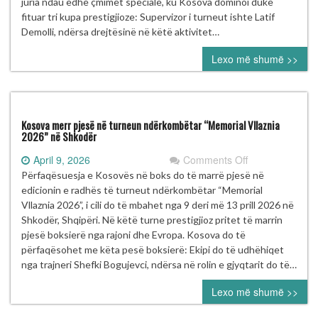
2026”
juria ndau edhe çmimet speciale, ku Kosova dominoi duke
në
fituar tri kupa prestigjioze: Supervizor i turneut ishte Latif
Shkodër
Demolli, ndërsa drejtësinë në këtë aktivitet…
Lexo më shumë >>
Kosova merr pjesë në turneun ndërkombëtar “Memorial Vllaznia
2026” në Shkodër
on
April 9, 2026
Comments Off
Kosova
Përfaqësuesja e Kosovës në boks do të marrë pjesë në
merr
edicionin e radhës të turneut ndërkombëtar “Memorial
pjesë
Vllaznia 2026”, i cili do të mbahet nga 9 deri më 13 prill 2026 në
në
Shkodër, Shqipëri. Në këtë turne prestigjioz pritet të marrin
turneun
pjesë boksierë nga rajoni dhe Evropa. Kosova do të
ndërkombëtar
përfaqësohet me këta pesë boksierë: Ekipi do të udhëhiqet
“Memorial
nga trajneri Shefki Bogujevci, ndërsa në rolin e gjyqtarit do të…
Vllaznia
Lexo më shumë >>
2026”
në