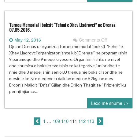
Turneu Memorial i boksit “Fehmi e Xhev Lladrovci” ne Drenas
07.05.2016.
on
May 12, 2016
Comments Off
Turneu
Dje ne Drenas u organizua turneu memorial i boksit “Fehmi e
Memorial
Xhev Lladrovci”organizator ishte k.b.”Drenasi” ne program ishin
i
9 parameqe dhe 9 meqe kryesore.Organizimi ishte ne nivel
boksit
dhe shumica e boksiereve ishin te kategorive junior dhe te
“Fehmi
rinje dhe 3 meqe ishin senior.U tregua nje boks cilsor dhe ne
e
mesin e ketyre meqeve u dalluan meqi ne 52kg. ne mes
Xhev
Erdonis Maliqit “Drita”Gjilan dhe Drilon Thaqit te “Prizrenit”ku
Lladrovci”
per nji njiance…
ne
Lexo më shumë >>
Drenas
07.05.2016.
1
…
109
110
111
112
113