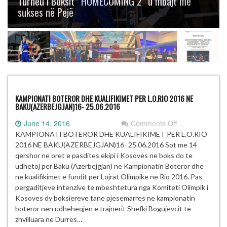
Turneu i Boksit “HOMECOMING 2” u mbajt me
sukses në Pejë
KAMPIONATI BOTEROR DHE KUALIFIKIMET PER L.O.RIO 2016 NE
BAKU(AZERBEJGJAN)16- 25.06.2016
on
June 14, 2016
Comments Off
KAMPIONATI
KAMPIONATI BOTEROR DHE KUALIFIKIMET PER L.O.RIO
BOTEROR
2016 NE BAKU(AZERBEJGJAN)16- 25.06.2016 Sot me 14
DHE
qershor ne oret e pasdites ekipi i Kosoves ne boks do te
KUALIFIKIMET
udhetoj per Baku (Azerbejgjan) ne Kampionatin Boteror dhe
PER
ne kualifikimet e fundit per Lojrat Olimpike ne Rio 2016. Pas
L.O.RIO
pergaditjeve intenzive te mbeshtetura nga Komiteti Olimpik i
2016
Kosoves dy boksiereve tane pjesemarres ne kampionatin
NE
boteror nen udheheqjen e trajnerit Shefki Bogujevcit te
BAKU(AZERBE
zhvilluara ne Durres…