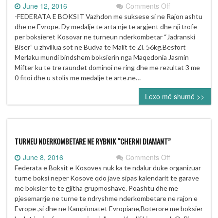
on
June 12, 2016
Comments Off
Sukses
-FEDERATA E BOKSIT Vazhdon me suksese si ne Rajon ashtu
i
dhe ne Evrope. Dy medalje te arta nje te argjent dhe nji trofe
boksierve
per boksieret Kosovar ne turneun nderkombetar “Jadranski
Kosovar
Biser” u zhvillua sot ne Budva te Malit te Zi. 56kg.Besfort
ne
Merlaku mundi bindshem boksierin nga Maqedonia Jasmin
BUDVA
Mifter ku te tre raundet dominoi ne ring dhe me rezultat 3 me
0 fitoi dhe u stolis me medalje te arte.ne…
Lexo më shumë >>
TURNEU NDERKOMBETARE NE RYBNIK “CHERNI DIAMANT”
on
June 8, 2016
Comments Off
TURNEU
Federata e Boksit e Kosoves nuk ka te ndalur duke organizuar
NDERKOMBET
turne boksi neper Kosove qdo jave sipas kalendarit te garave
NE
me boksier te te gjitha grupmoshave. Poashtu dhe me
RYBNIK
pjesemarrje ne turne te ndryshme nderkombetare ne rajon e
“CHERNI
Evrope ,si dhe ne Kampionatet Evropiane,Boterore me boksier
DIAMANT”