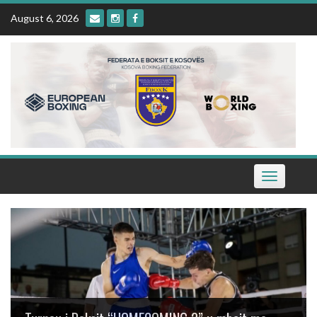
Skip
August 6, 2026
to
content
Toggle
navigation