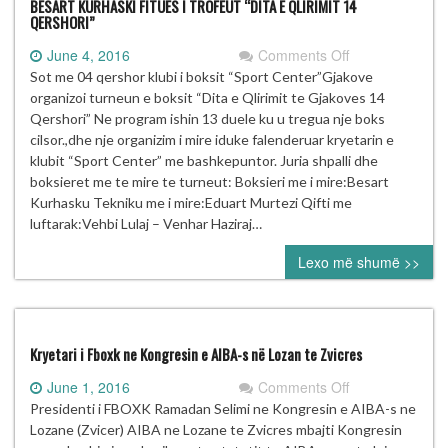
BESART KURHASKI FITUES I TROFEUT “DITA E QLIRIMIT 14
QERSHORI”
on
June 4, 2016
Comments Off
BESART
Sot me 04 qershor klubi i boksit “Sport Center”Gjakove
KURHASKI
organizoi turneun e boksit “Dita e Qlirimit te Gjakoves 14
FITUES
Qershori” Ne program ishin 13 duele ku u tregua nje boks
I
cilsor.,dhe nje organizim i mire iduke falenderuar kryetarin e
TROFEUT
klubit “Sport Center” me bashkepuntor. Juria shpalli dhe
“DITA
boksieret me te mire te turneut: Boksieri me i mire:Besart
E
Kurhasku Tekniku me i mire:Eduart Murtezi Qifti me
QLIRIMIT
luftarak:Vehbi Lulaj – Venhar Haziraj…
14
Lexo më shumë >>
QERSHORI”
Kryetari i Fboxk ne Kongresin e AIBA-s në Lozan te Zvicres
on
June 1, 2016
Comments Off
Kryetari
Presidenti i FBOXK Ramadan Selimi ne Kongresin e AIBA-s ne
i
Lozane (Zvicer) AIBA ne Lozane te Zvicres mbajti Kongresin