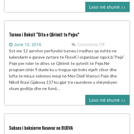
25.06.2016
Lexo më shumë >>
Turneu i Boksit “Dita e Qlirimit te Pejes”
on
June 12, 2016
Comments Off
Turneu
Sot me 12 qershor perfundoi turneu i rradhes qe eshte ne
i
kalendarin e garave zyrtare te FboxK i organizuar nga k.b.”Peja”
Boksit
Peje per nder te dites se Qlirimit te qytetit te Peje.Ne
“Dita
program ishin 9 duele ku u tregua nje boks mjaft cilsor dhe
e
lufta te mira,e sidomos meqi ne Mes Diell Vranoci Peje dhe
Qlirimit
Nikoll Rrasi Gjakova 137 ku gjat tre raundeve u shkymbyen
te
shum goditje dhe ne fund…
Pejes”
Lexo më shumë >>
Sukses i boksierve Kosovar ne BUDVA