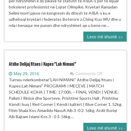
Fboxk
per ndryshimin e dy pikave te statutit te AIBA-s per te lejuar
ne
boksieret profesionist ne Lojrat Olimpike. Kryetari Ramadan
Kongresin
Selimi morri pjese ne kongresin dy ditesh te AIBA-s ku e
e
udhehoqi kryetari i federates Boterore z.Ching Kuo WU dhe u
AIBA-
nda i kenaqur me punen dhe ndryshimet qe u bene ne…
s
Lexo më shumë >>
në
Lozan
te
Zvicres
Atdhe Delijaj fitues i Kupes:”Lah Nimani”
on
May 29, 2016
Comments Off
Atdhe
Turneu nderkombetar”LAH NIMANI” Atdhe Delijaj fitues i
Delijaj
Kupes:Lah Nimani” PROGRAMI I MEÇEVE | MATCH
fitues
SCHEDULE KOHA | TIME: 17:00h. – FINAL VENDI | VENUE:
i
Pallati I Rinisë dhe Sporteve, Prishtinë Sports Hall , Prishtina
Kupes:”Lah
Këndi i kuq | Red Corner | Këndi i kaltërt | Blue Corner 1. 52kg.
Nimani”
Fitim Shala Kos Amarildo Nasufi Alb 3 :0 2. 56kg. Ardit Boriqi
Alb Bajram Islami Kos 3 : 0 3. 56kg….
Lexo më shumë >>