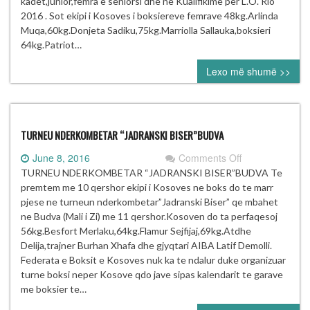
kadet,junior,femra e seniorsi dhe ne Kualifikime per L.O. Rio
2016 . Sot ekipi i Kosoves i boksiereve femrave 48kg.Arlinda
Muqa,60kg.Donjeta Sadiku,75kg.Marriolla Sallauka,boksieri
64kg.Patriot…
Lexo më shumë >>
TURNEU NDERKOMBETAR “JADRANSKI BISER”BUDVA
on
June 8, 2016
Comments Off
TURNEU
TURNEU NDERKOMBETAR “JADRANSKI BISER”BUDVA Te
NDERKOMBET
premtem me 10 qershor ekipi i Kosoves ne boks do te marr
“JADRANSKI
pjese ne turneun nderkombetar”Jadranski Biser” qe mbahet
BISER”BUDVA
ne Budva (Mali i Zi) me 11 qershor.Kosoven do ta perfaqesoj
56kg.Besfort Merlaku,64kg.Flamur Sejfijaj,69kg.Atdhe
Delija,trajner Burhan Xhafa dhe gjyqtari AIBA Latif Demolli.
Federata e Boksit e Kosoves nuk ka te ndalur duke organizuar
turne boksi neper Kosove qdo jave sipas kalendarit te garave
me boksier te…