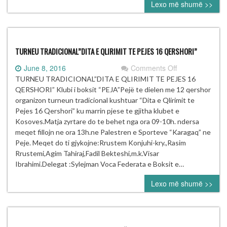
Lexo më shumë >>
TURNEU TRADICIONAL”DITA E QLIRIMIT TE PEJES 16 QERSHORI”
on
June 8, 2016
Comments Off
TURNEU
TURNEU TRADICIONAL”DITA E QLIRIMIT TE PEJES 16
TRADICIONAL”
QERSHORI” Klubi i boksit “PEJA”Pejë te dielen me 12 qershor
E
organizon turneun tradicional kushtuar “Dita e Qlirimit te
QLIRIMIT
Pejes 16 Qershori” ku marrin pjese te gjitha klubet e
TE
Kosoves.Matja zyrtare do te behet nga ora 09-10h. ndersa
PEJES
meqet fillojn ne ora 13h.ne Palestren e Sporteve “Karagaq” ne
16
Peje. Meqet do ti gjykojne:Rrustem Konjuhi-kry.,Rasim
QERSHORI”
Rrustemi,Agim Tahiraj,Fadil Bekteshi,m.k.Visar
Ibrahimi.Delegat :Sylejman Voca Federata e Boksit e…
Lexo më shumë >>