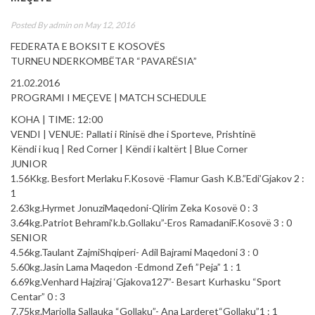
Posted By
admin
on May 12, 2016
FEDERATA E BOKSIT E KOSOVËS
TURNEU NDERKOMBËTAR “PAVARËSIA”
21.02.2016
PROGRAMI I MEÇEVE | MATCH SCHEDULE
KOHA | TIME: 12:00
VENDI | VENUE: Pallati i Rinisë dhe i Sporteve, Prishtinë
Këndi i kuq | Red Corner | Këndi i kaltërt | Blue Corner
JUNIOR
1.56Kkg. Besfort Merlaku F.Kosovë -Flamur Gash K.B.”Edi’Gjakov 2 :
1
2.63kg.Hyrmet JonuziMaqedoni-Qlirim Zeka Kosovë 0 : 3
3.64kg.Patriot Behrami‘k.b.Gollaku”-Eros RamadaniF.Kosovë 3 : 0
SENIOR
4.56kg.Taulant ZajmiShqiperi- Adil Bajrami Maqedoni 3 : 0
5.60kg.Jasin Lama Maqedon -Edmond Zefi ”Peja” 1 : 1
6.69kg.Venhard Hajziraj ‘Gjakova127”- Besart Kurhasku “Sport
Centar” 0 : 3
7.75kg.Mariolla Sallauka “Gollaku”- Ana Larderet“Gollaku”1 : 1