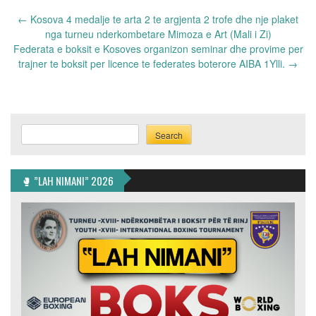
Post
←
Kosova 4 medalje te arta 2 te argjenta 2 trofe dhe nje plaket
navigation
nga turneu nderkombetare Mimoza e Art (Mali i Zi)
Federata e boksit e Kosoves organizon seminar dhe provime per
trajner te boksit per licence te federates boterore AIBA 1Ylli.
→
Search
Search
🥊 ”LAH NIMANI” 2026