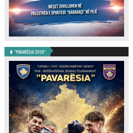
🥊 “PAVARËSIA 2026”