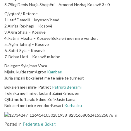
8.75kg.Denis Nurja Shqipëri – Armend Neziraj Kosovë 3 : 0
Gjyqtarë/ Referee
1.Latif Demolli – kryesor/ head
2.Aliriza Rexhepi – Kosovë
3.Agim Shala – Kosovë
4. Fatmir Hoxha – Kosovë Boksieri me i mire vendor:
5. Agim Tahiraj – Kosovë
6. Safet Syla – Kosovë
7. Behar Hoti – Kosovë m.kohe
Delegat: Sylejman Voca
Mjeku kujdestar:Agron
Kamberi
Juria shpalli boksieret me te mire te turneut
Boksieri me i mire- Patriot
Patrioti Behrami
Tekniku me I mire;Taulant Zajmi -Shqiperi
Qifti me luftarak: Edmo Zefi-Jasin Lama
Boksieri me i mire vendor-Besart
Kurhasku
Posted in
Federata e Boksit