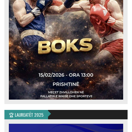
🏆 LAUREATËT 2025