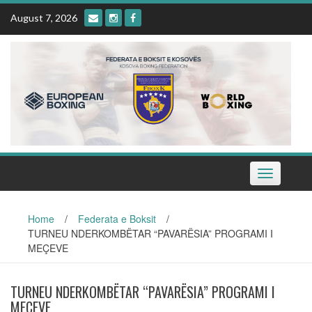
Skip
August 7, 2026
to
content
Toggle
navigation
Home
/
Federata e Boksit
/
TURNEU NDERKOMBËTAR “PAVARËSIA” PROGRAMI I
MEÇEVE
TURNEU NDERKOMBËTAR “PAVARËSIA” PROGRAMI I
MEÇEVE