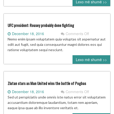
Lexo më shumë >>
UFC president: Rousey probably done fighting
on
December 18, 2016
Comments Off
UFC
Nemo enim ipsam voluptatem quia voluptas sit aspernatur aut
president:
odit aut fugit, sed quia consequuntur magni dolores eos qui
Rousey
ratione voluptatem sequi nesciunt.
probably
Lexo më shumë >>
done
fighting
Zlatan stars as Man United wins the battle of Pogbas
on
December 18, 2016
Comments Off
Zlatan
Sed ut perspiciatis unde omnis iste natus error sit voluptatem
stars
accusantium doloremque laudantium, totam rem aperiam,
as
eaque ipsa quae ab illo inventore veritatis et.
Man