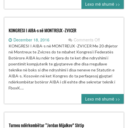
Lexo më shumë >>
United
wins
the
battle
of
KONGRESI I AIBA-s në MONTREUX -ZVICER
Pogbas
on
December 18, 2016
Comments Off
KONGRESI
KONGRESI I AIBA-s në MONTREUX -ZVICER Me 20 dhjetor
I
në Montreux te Zvicres do te mbahet Kongresi i Federatës
AIBA-
Botërore AIBA ku ndër te tjera do te ket dhe ndryshimi i
s
poentimit kompjuterik te gjyqtareve dhe disa rregullave
në
teknike në boks si dhe ndryshimi i disa neneve ne Statutin e
MONTREUX
AIBA-s. Kosovën në ket Kongres do ta perfaqesoj gjyqtari
-
ndërkombëtar botëror AIBA i cili eshte dhe sekretar teknik i
ZVICER
FboxK….
Lexo më shumë >>
Turneu ndërkombëtar “Jordan Mijalkov” Shtip