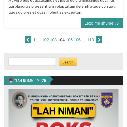
At vero eos et accusamus et iusto odio dignissimos ducimus
teams
qui blanditiis praesentium voluptatum deleniti atque corrupti
that
quos dolores et quas molestias excepturi.
could
Lexo më shumë >>
use
veteran
catcher
1
…
102
103
104
105
106
…
113
Matt
Wieters
Search
Search
”LAH NIMANI” 2026