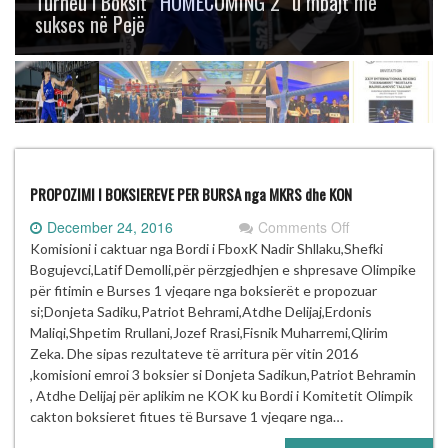
Turneu i Boksit “HOMECOMING 2” u mbajt me
sukses në Pejë
PROPOZIMI I BOKSIEREVE PER BURSA nga MKRS dhe KON
on
December 24, 2016
Comments Off
PROPOZIMI
Komisioni i caktuar nga Bordi i FboxK Nadir Shllaku,Shefki
I
Bogujevci,Latif Demolli,për përzgjedhjen e shpresave Olimpike
BOKSIEREVE
për fitimin e Burses 1 vjeqare nga boksierët e propozuar
PER
si;Donjeta Sadiku,Patriot Behrami,Atdhe Delijaj,Erdonis
BURSA
Maliqi,Shpetim Rrullani,Jozef Rrasi,Fisnik Muharremi,Qlirim
nga
Zeka. Dhe sipas rezultateve të arritura për vitin 2016
MKRS
,komisioni emroi 3 boksier si Donjeta Sadikun,Patriot Behramin
dhe
, Atdhe Delijaj për aplikim ne KOK ku Bordi i Komitetit Olimpik
KON
cakton boksieret fitues të Bursave 1 vjeqare nga…