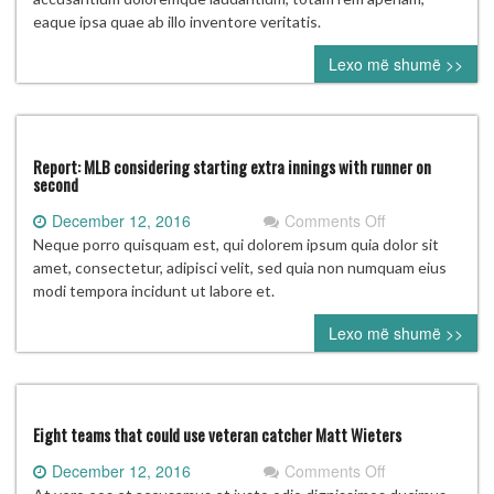
first
eaque ipsa quae ab illo inventore veritatis.
look
Lexo më shumë >>
at
NFC,
AFC
championship
matchups
Report: MLB considering starting extra innings with runner on
second
on
December 12, 2016
Comments Off
Report:
Neque porro quisquam est, qui dolorem ipsum quia dolor sit
MLB
amet, consectetur, adipisci velit, sed quia non numquam eius
considering
modi tempora incidunt ut labore et.
starting
Lexo më shumë >>
extra
innings
with
runner
on
Eight teams that could use veteran catcher Matt Wieters
second
on
December 12, 2016
Comments Off
Eight