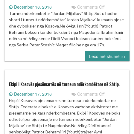
on
December 18, 2016
Comments Off
Turneu
Turneu ndërkombëtar “Jordan Mijalkov” Shtip Sot u hodhe
ndërkombëtar
shorti i turneut ndërkombëtar”Jordan Mijalkov” ku marin pjese
“Jordan
dhe dy boksier nga Kosova.Ne 64kg. i rinj(Youth) Patriot
Mijalkov”
Behrami bokson kundër boksierit nga Maqedonia Ibrahim Emir
Shtip
ndërsa në 64kg.senior Dielli Vranoci bokson kunëer boksierit
nga Serbia Petar Stoshic.Meqet fillojne nga ora 17h.
Lexo më shumë >>
Ekipi i Kosovës pjesëmarrës në turneun ndërkombëtare në Shtip.
on
December 17, 2016
Comments Off
Ekipi
Ekipi i Kosoves pjesemarres ne turneun nderkombetar ne
i
Shtip. Federata e boksit e Kosoves vazhdon aktivitetet me
Kosovës
pjesemarrje ne gara nderkombetare. Ekipi i Kosoves ne boks
pjesëmarrës
udhetoi per pjesemarje ne turneun nderkombetar “Jordan
në
Mijalkov” ne Shtip te Naqedonise.Ne 64kg.Diell Vranoci
turneun
senior,64kg.Patriot Behrami i ri (Youth)trajner Avni