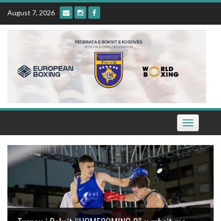
Skip
August 7, 2026
to
content
Toggle
navigation