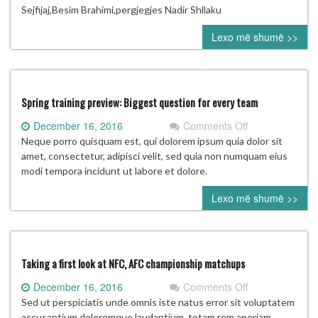
ndërkombëtare
Sejfijaj,Besim Brahimi,pergjegjes Nadir Shllaku
në
Lexo më shumë >>
Shtip.
Spring training preview: Biggest question for every team
on
December 16, 2016
Comments Off
Spring
Neque porro quisquam est, qui dolorem ipsum quia dolor sit
training
amet, consectetur, adipisci velit, sed quia non numquam eius
preview:
modi tempora incidunt ut labore et dolore.
Biggest
Lexo më shumë >>
question
for
every
team
Taking a first look at NFC, AFC championship matchups
on
December 16, 2016
Comments Off
Taking
Sed ut perspiciatis unde omnis iste natus error sit voluptatem
a
accusantium doloremque laudantium, totam rem aperiam,