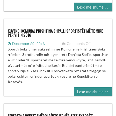
era
Lexo më shumë >>
record
with
23rd
Slam
KUVENDI KOMUNAL PRISHTINA SHPALLI SPORTISTËT MË TE MIRE
PËR VITIN 2016
on
December 29, 2016
Comments Off
KUVENDI
Sporti i boksit me i sukseshmi në Komunen e Prishtines Boksi
KOMUNAL
rrëmbeu 3 trofet ndër më kryesoret : Donjeta Sadiku sportiste
PRISHTINA
e vitit ndër 10 sportistet më te mire vendi i dyte,Latif Demolli
SHPALLI
gjyqtari më i mire i vitit dhe Besim Brahimi puntori më i mire
SPORTISTËT
sportiv. Nje sukses i boksit Kosovar keto rezultate tregojn se
MË
boksi ështe njëri nder sportet kryesore në Republiken e
TE
Kosovës.
MIRE
Lexo më shumë >>
PËR
VITIN
2016
FEDERATA E BOKSIT EMËROI PËRZGJEDHËSIT(SELEKTORËT)