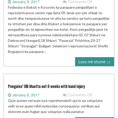
on
January 9, 2017
Comments Off
FBOXK-
Federata e Boksit e Kosovës ka parapare përgaditjet e
SHTYHEN
reprezentuesve senior nga data 09 Janar por për shkak te
PERGADITJET
motit dhe temperaturave te ulta ka vendos qe keto pergaditje
PËR
te shtyhen per disa ditë.Klubet e boksiereve te parapare per
DISA
pergaditje do të lajmerohen me kohë. Keto përgaditje janë të
DITË
mirseardhura para turneve ndërkombëtare:02-07 Shkurt ne
Debrecen( Hungari),18 Shkurt “Pavarsia” Prishtine,20-27
Shkurt “Strangjat” Bullgari. Selektori i reprezentacionit Shefki
Bogujevci ka parapare…
Lexo më shumë >>
Penguins’ Olli Maatta out 6 weeks with hand injury
on
January 8, 2017
Comments Off
Penguins’
Quis autem vel eum iure reprehenderit qui in ea voluptate
Olli
velit esse quam nihil molestiae consequatur, vel illum qui
Maatta
dolorem eum fugiat quo voluptas nulla pariatur.
out