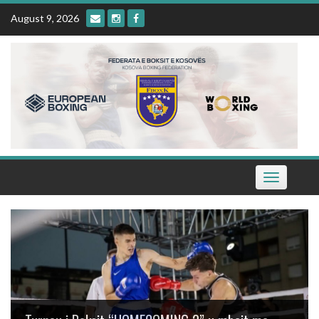
Skip
August 9, 2026
to
content
Toggle
navigation