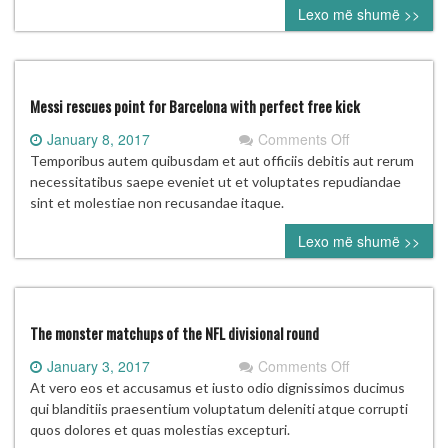
Lexo më shumë >>
6
weeks
with
hand
injury
Messi rescues point for Barcelona with perfect free kick
on
January 8, 2017
Comments Off
Messi
Temporibus autem quibusdam et aut officiis debitis aut rerum
rescues
necessitatibus saepe eveniet ut et voluptates repudiandae
point
sint et molestiae non recusandae itaque.
for
Lexo më shumë >>
Barcelona
with
perfect
free
kick
The monster matchups of the NFL divisional round
on
January 3, 2017
Comments Off
The
At vero eos et accusamus et iusto odio dignissimos ducimus
monster
qui blanditiis praesentium voluptatum deleniti atque corrupti
matchups
quos dolores et quas molestias excepturi.