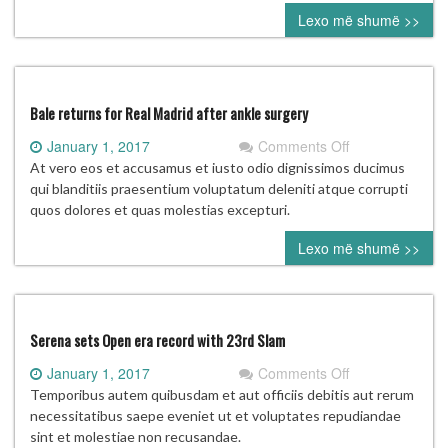
of
Lexo më shumë >>
the
NFL
divisional
round
Bale returns for Real Madrid after ankle surgery
on
January 1, 2017
Comments Off
Bale
At vero eos et accusamus et iusto odio dignissimos ducimus
returns
qui blanditiis praesentium voluptatum deleniti atque corrupti
for
quos dolores et quas molestias excepturi.
Real
Lexo më shumë >>
Madrid
after
ankle
surgery
Serena sets Open era record with 23rd Slam
on
January 1, 2017
Comments Off
Serena
Temporibus autem quibusdam et aut officiis debitis aut rerum
sets
necessitatibus saepe eveniet ut et voluptates repudiandae
Open
sint et molestiae non recusandae.