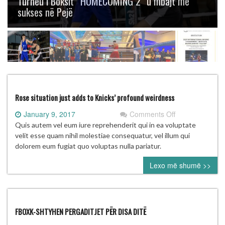
Turneu i Boksit “HOMECOMING 2” u mbajt me
sukses në Pejë
Rose situation just adds to Knicks’ profound weirdness
on
January 9, 2017
Comments Off
Rose
Quis autem vel eum iure reprehenderit qui in ea voluptate
situation
velit esse quam nihil molestiae consequatur, vel illum qui
just
dolorem eum fugiat quo voluptas nulla pariatur.
adds
Lexo më shumë >>
to
Knicks’
profound
weirdness
FBOXK-SHTYHEN PERGADITJET PËR DISA DITË