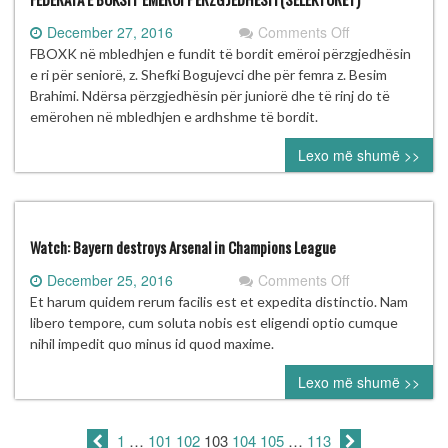
on
December 27, 2016
Comments Off
FEDERATA
FBOXK në mbledhjen e fundit të bordit emëroi përzgjedhësin
E
e ri për seniorë, z. Shefki Bogujevci dhe për femra z. Besim
BOKSIT
Brahimi. Ndërsa përzgjedhësin për juniorë dhe të rinj do të
EMËROI
emërohen në mbledhjen e ardhshme të bordit.
PËRZGJEDHËS
Lexo më shumë >>
Watch: Bayern destroys Arsenal in Champions League
on
December 25, 2016
Comments Off
Watch:
Et harum quidem rerum facilis est et expedita distinctio. Nam
Bayern
libero tempore, cum soluta nobis est eligendi optio cumque
destroys
nihil impedit quo minus id quod maxime.
Arsenal
Lexo më shumë >>
in
Champions
League
1
…
101
102
103
104
105
…
113