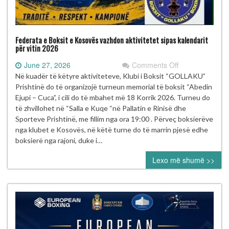
Federata e Boksit e Kosovës vazhdon aktivitetet sipas kalendarit
për vitin 2026
on
June 27, 2026
Comments Off
Federata
Në kuadër të këtyre aktiviteteve, Klubi i Boksit “GOLLAKU”
e
Prishtinë do të organizojë turneun memorial të boksit “Abedin
Boksit
Ejupi – Cuca”, i cili do të mbahet më 18 Korrik 2026. Turneu do
e
të zhvillohet në “Salla e Kuqe “në Pallatin e Rinisë dhe
Kosovës
Sporteve Prishtinë, me fillim nga ora 19:00 . Përveç boksierëve
vazhdon
nga klubet e Kosovës, në këtë turne do të marrin pjesë edhe
aktivitetet
boksierë nga rajoni, duke i…
sipas
Lexo më shumë >>
kalendarit
për
vitin
2026