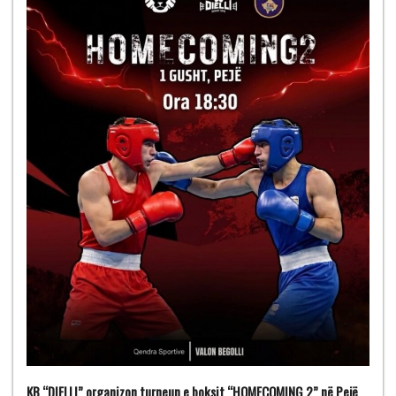
KB “DIELLI” organizon turneun e boksit “HOMECOMING 2” në Pejë