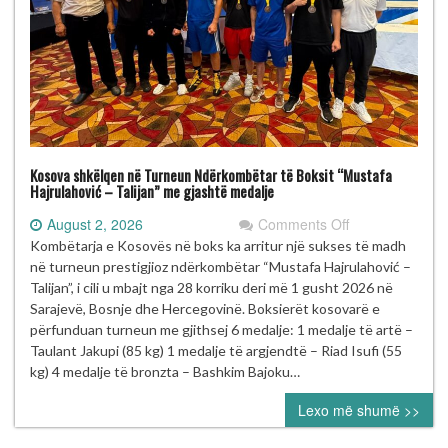
Kosova shkëlqen në Turneun Ndërkombëtar të Boksit “Mustafa
Hajrulahović – Talijan” me gjashtë medalje
on
August 2, 2026
Comments Off
Kosova
Kombëtarja e Kosovës në boks ka arritur një sukses të madh
shkëlqen
në turneun prestigjioz ndërkombëtar “Mustafa Hajrulahović –
në
Talijan”, i cili u mbajt nga 28 korriku deri më 1 gusht 2026 në
Turneun
Sarajevë, Bosnje dhe Hercegovinë. Boksierët kosovarë e
Ndërkombëtar
përfunduan turneun me gjithsej 6 medalje: 1 medalje të artë –
të
Taulant Jakupi (85 kg) 1 medalje të argjendtë – Riad Isufi (55
Boksit
kg) 4 medalje të bronzta – Bashkim Bajoku…
“Mustafa
Lexo më shumë >>
Hajrulahović
–