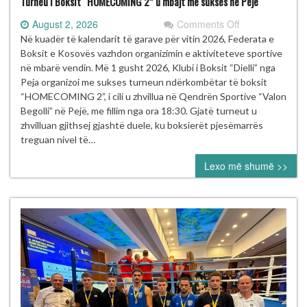
Turneu i Boksit “HOMECOMING 2” u mbajt me sukses në Pejë
on
August 2, 2026
Comments Off
Turneu
Në kuadër të kalendarit të garave për vitin 2026, Federata e
i
Boksit e Kosovës vazhdon organizimin e aktiviteteve sportive
Boksit
në mbarë vendin. Më 1 gusht 2026, Klubi i Boksit “Dielli” nga
“HOMECOMIN
Peja organizoi me sukses turneun ndërkombëtar të boksit
2”
“HOMECOMING 2”, i cili u zhvillua në Qendrën Sportive “Valon
u
Begolli” në Pejë, me fillim nga ora 18:30. Gjatë turneut u
mbajt
zhvilluan gjithsej gjashtë duele, ku boksierët pjesëmarrës
me
treguan nivel të…
sukses
Lexo më shumë >>
në
Pejë