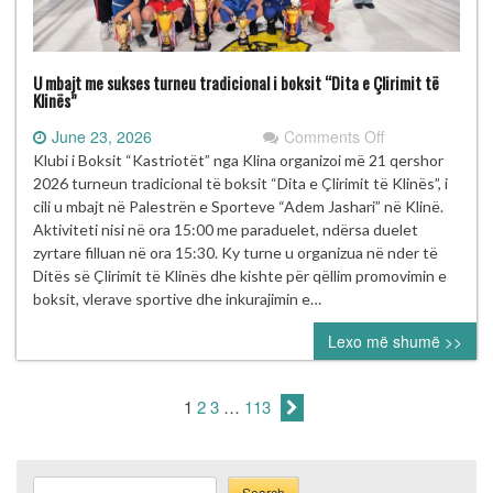
U mbajt me sukses turneu tradicional i boksit “Dita e Çlirimit të
Klinës”
on
June 23, 2026
Comments Off
U
Klubi i Boksit “Kastriotët” nga Klina organizoi më 21 qershor
mbajt
2026 turneun tradicional të boksit “Dita e Çlirimit të Klinës”, i
me
cili u mbajt në Palestrën e Sporteve “Adem Jashari” në Klinë.
sukses
Aktiviteti nisi në ora 15:00 me paraduelet, ndërsa duelet
turneu
zyrtare filluan në ora 15:30. Ky turne u organizua në nder të
tradicional
Ditës së Çlirimit të Klinës dhe kishte për qëllim promovimin e
i
boksit, vlerave sportive dhe inkurajimin e…
boksit
Lexo më shumë >>
“Dita
e
Çlirimit
1
2
3
…
113
të
Klinës”
Search
Search