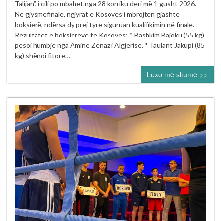
dhe
Talijan”, i cili po mbahet nga 28 korriku deri më 1 gusht 2026.
Riad
Në gjysmëfinale, ngjyrat e Kosovës i mbrojtën gjashtë
Isufi
boksierë, ndërsa dy prej tyre siguruan kualifikimin në finale.
sigurojnë
Rezultatet e boksierëve të Kosovës: * Bashkim Bajoku (55 kg)
finalen
pësoi humbje nga Amine Zenaz i Algjerisë. * Taulant Jakupi (85
në
kg) shënoi fitore…
Turneun
Lexo më shumë >>
Ndërkombëtar
“Mustafa
Hajrulahović
–
Talijan”