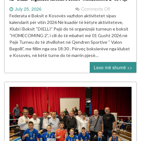
on
July 25, 2026
Comments Off
KB
Federata e Boksit e Kosovës vazhdon aktivitetet sipas
“DIELLI”
kalendarit për vitin 2026 Në kuadër të këtyre aktiviteteve,
organizon
Klubi i Boksit “DIELLI” Pejë do të organizojë turneun e boksit
turneun
“HOMECOMING 2”, i cili do të mbahet më 01 Gusht 2026 në
e
Pejë Turneu do të zhvillohet në Qendren Sportive “ Valon
boksit
Begolli”, me fillim nga ora 18:30 . Përveç boksierëve nga klubet
“HOMECOMIN
e Kosovës, në këtë turne do të marrin pjesë…
2”
Lexo më shumë >>
në
Pejë