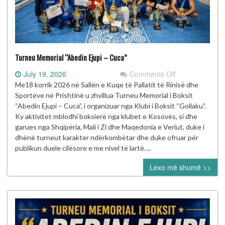
Turneu Memorial “Abedin Ejupi – Cuca”
on
July 19, 2026
Comments Off
Turneu
Me18 korrik 2026 në Sallën e Kuqe të Pallatit të Rinisë dhe
Memorial
Sporteve në Prishtinë u zhvillua Turneu Memorial i Boksit
“Abedin
“Abedin Ejupi – Cuca”, i organizuar nga Klubi i Boksit “Gollaku”.
Ejupi
Ky aktivitet mblodhi boksierë nga klubet e Kosovës, si dhe
–
garues nga Shqipëria, Mali i Zi dhe Maqedonia e Veriut, duke i
Cuca”
dhënë turneut karakter ndërkombëtar dhe duke ofruar për
publikun duele cilësore e me nivel të lartë….
Lexo më shumë >>