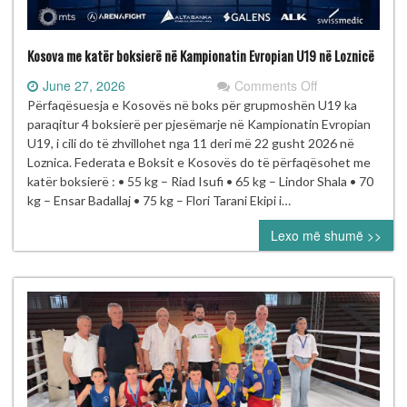
Kosova me katër boksierë në Kampionatin Evropian U19 në Loznicë
on
June 27, 2026
Comments Off
Kosova
Përfaqësuesja e Kosovës në boks për grupmoshën U19 ka
me
paraqitur 4 boksierë per pjesëmarje në Kampionatin Evropian
katër
U19, i cili do të zhvillohet nga 11 deri më 22 gusht 2026 në
boksierë
Loznica. Federata e Boksit e Kosovës do të përfaqësohet me
në
katër boksierë : • 55 kg – Riad Isufi • 65 kg – Lindor Shala • 70
Kampionatin
kg – Ensar Badallaj • 75 kg – Flori Tarani Ekipi i…
Evropian
Lexo më shumë >>
U19
në
Loznicë