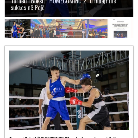
Boksit “Mustafa Hajrulahović – Talijan” me
gjashtë medalje