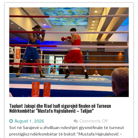
Talijan”
me
gjashtë
medalje
Taulant Jakupi dhe Riad Isufi sigurojnë finalen në Turneun
Ndërkombëtar “Mustafa Hajrulahović – Talijan”
on
August 1, 2026
Comments Off
Taulant
Sot në Sarajevë u zhvilluan ndeshjet gjysmëfinale të turneut
Jakupi
prestigjioz ndërkombëtar të boksit “Mustafa Hajrulahović –