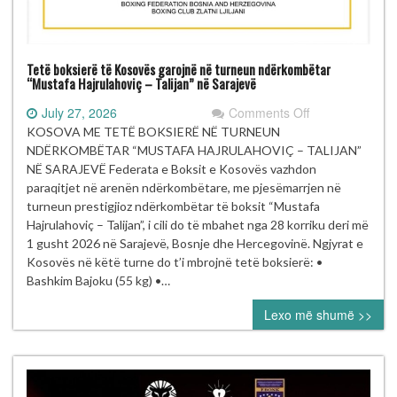
Tetë boksierë të Kosovës garojnë në turneun ndërkombëtar
“Mustafa Hajrulahoviç – Talijan” në Sarajevë
on
July 27, 2026
Comments Off
Tetë
KOSOVA ME TETË BOKSIERË NË TURNEUN
boksierë
NDËRKOMBËTAR “MUSTAFA HAJRULAHOVIÇ – TALIJAN”
të Kosovës
NË SARAJEVË Federata e Boksit e Kosovës vazhdon
garojnë
paraqitjet në arenën ndërkombëtare, me pjesëmarrjen në
në turneun
turneun prestigjioz ndërkombëtar të boksit “Mustafa
ndërkombëtar
Hajrulahoviç – Talijan”, i cili do të mbahet nga 28 korriku deri më
“Mustafa Hajrul
1 gusht 2026 në Sarajevë, Bosnje dhe Hercegovinë. Ngjyrat e
–
Kosovës në këtë turne do t’i mbrojnë tetë boksierë: •
Talijan” në
Bashkim Bajoku (55 kg) •…
Sarajevë
Lexo më shumë >>