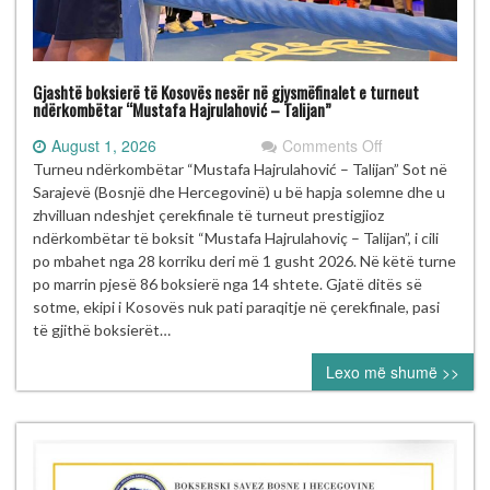
Gjashtë boksierë të Kosovës nesër në gjysmëfinalet e turneut
ndërkombëtar “Mustafa Hajrulahović – Talijan”
on
August 1, 2026
Comments Off
Gjashtë
Turneu ndërkombëtar “Mustafa Hajrulahović – Talijan” Sot në
boksierë
Sarajevë (Bosnjë dhe Hercegovinë) u bë hapja solemne dhe u
të
zhvilluan ndeshjet çerekfinale të turneut prestigjioz
Kosovës
ndërkombëtar të boksit “Mustafa Hajrulahoviç – Talijan”, i cili
nesër
po mbahet nga 28 korriku deri më 1 gusht 2026. Në këtë turne
në
po marrin pjesë 86 boksierë nga 14 shtete. Gjatë ditës së
gjysmëfinalet
sotme, ekipi i Kosovës nuk pati paraqitje në çerekfinale, pasi
e
të gjithë boksierët…
turneut
Lexo më shumë >>
ndërkombëtar
“Mustafa
Hajrulahović
–
Talijan”