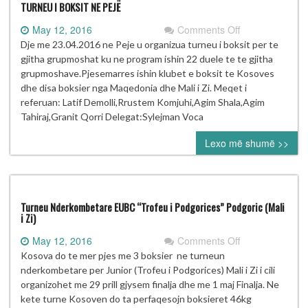
argjenta
TURNEU I BOKSIT NE PEJË
ne
on
May 12, 2016
Comments Off
Turneun
TURNEU
Dje me 23.04.2016 ne Peje u organizua turneu i boksit per te
nderkombetar
I
gjitha grupmoshat ku ne program ishin 22 duele te te gjitha
“Trofeu
BOKSIT
grupmoshave.Pjesemarres ishin klubet e boksit te Kosoves
i
NE
dhe disa boksier nga Maqedonia dhe Mali i Zi. Meqet i
Podgorices”
PEJË
referuan: Latif Demolli,Rrustem Komjuhi,Agim Shala,Agim
Tahiraj,Granit Qorri Delegat:Sylejman Voca
Lexo më shumë >>
Turneu Nderkombetare EUBC “Trofeu i Podgorices” Podgoric (Mali
i Zi)
on
May 12, 2016
Comments Off
Turneu
Kosova do te mer pjes me 3 boksier ne turneun
Nderkombetare
nderkombetare per Junior (Trofeu i Podgorices) Mali i Zi i cili
EUBC
organizohet me 29 prill gjysem finalja dhe me 1 maj Finalja. Ne
“Trofeu
kete turne Kosoven do ta perfaqesojn boksieret 46kg