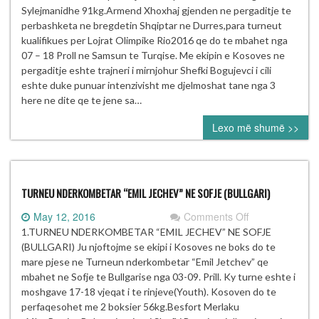
KUALIFIKUES
Sylejmanidhe 91kg.Armend Xhoxhaj gjenden ne pergaditje te
PER
perbashketa ne bregdetin Shqiptar ne Durres,para turneut
RIO
kualifikues per Lojrat Olimpike Rio2016 qe do te mbahet nga
2016
07 – 18 Proll ne Samsun te Turqise. Me ekipin e Kosoves ne
NE
pergaditje eshte trajneri i mirnjohur Shefki Bogujevci i cili
SAMSUN
eshte duke punuar intenzivisht me djelmoshat tane nga 3
(TURQI)
here ne dite qe te jene sa…
Lexo më shumë >>
TURNEU NDERKOMBETAR “EMIL JECHEV” NE SOFJE (BULLGARI)
on
May 12, 2016
Comments Off
TURNEU
1.TURNEU NDERKOMBETAR “EMIL JECHEV” NE SOFJE
NDERKOMBET
(BULLGARI) Ju njoftojme se ekipi i Kosoves ne boks do te
“EMIL
mare pjese ne Turneun nderkombetar “Emil Jetchev” qe
JECHEV”
mbahet ne Sofje te Bullgarise nga 03-09. Prill. Ky turne eshte i
NE
moshgave 17-18 vjeqat i te rinjeve(Youth). Kosoven do te
SOFJE
perfaqesohet me 2 boksier 56kg.Besfort Merlaku