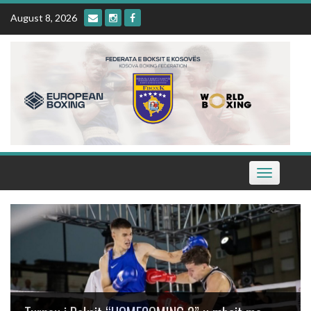
Skip
August 8, 2026
to
content
Toggle
navigation