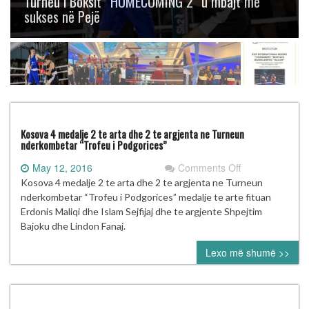
Turneu i Boksit “HOMECOMING 2” u mbajt me
sukses në Pejë
Kosova 4 medalje 2 te arta dhe 2 te argjenta ne Turneun
nderkombetar “Trofeu i Podgorices”
on
May 12, 2016
Comments Off
Kosova
Kosova 4 medalje 2 te arta dhe 2 te argjenta ne Turneun
4
nderkombetar “Trofeu i Podgorices” medalje te arte fituan
medalje
Erdonis Maliqi dhe Islam Sejfijaj dhe te argjente Shpejtim
2
Bajoku dhe Lindon Fanaj.
te
Lexo më shumë >>
arta
dhe
2
te