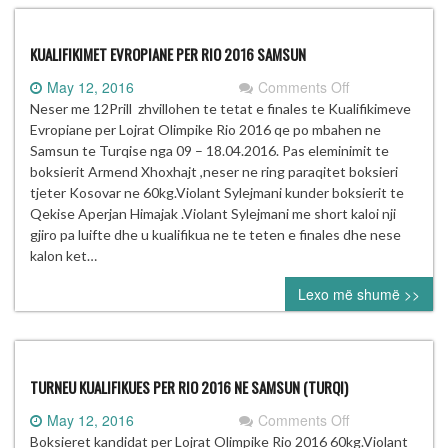
KUALIFIKIMET EVROPIANE PER RIO 2016 SAMSUN
on
May 12, 2016
Comments Off
KUALIFIKIMET
Neser me 12Prill zhvillohen te tetat e finales te Kualifikimeve
EVROPIANE
Evropiane per Lojrat Olimpike Rio 2016 qe po mbahen ne
PER
Samsun te Turqise nga 09 – 18.04.2016. Pas eleminimit te
RIO
boksierit Armend Xhoxhajt ,neser ne ring paraqitet boksieri
2016
tjeter Kosovar ne 60kg.Violant Sylejmani kunder boksierit te
SAMSUN
Qekise Aperjan Himajak .Violant Sylejmani me short kaloi nji
gjiro pa luifte dhe u kualifikua ne te teten e finales dhe nese
kalon ket…
Lexo më shumë >>
TURNEU KUALIFIKUES PER RIO 2016 NE SAMSUN (TURQI)
on
May 12, 2016
Comments Off
TURNEU
Boksieret kandidat per Lojrat Olimpike Rio 2016 60kg.Violant