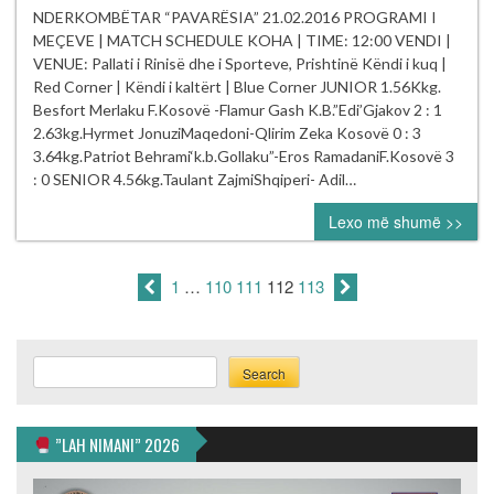
NDERKOMBËT
NDERKOMBËTAR “PAVARËSIA” 21.02.2016 PROGRAMI I
boterore
“PAVARËSIA”
MEÇEVE | MATCH SCHEDULE KOHA | TIME: 12:00 VENDI |
AIBA
PROGRAMI
VENUE: Pallati i Rinisë dhe i Sporteve, Prishtinë Këndi i kuq |
1Ylli.
I
Red Corner | Këndi i kaltërt | Blue Corner JUNIOR 1.56Kkg.
MEÇEVE
Besfort Merlaku F.Kosovë -Flamur Gash K.B.”Edi’Gjakov 2 : 1
2.63kg.Hyrmet JonuziMaqedoni-Qlirim Zeka Kosovë 0 : 3
3.64kg.Patriot Behrami‘k.b.Gollaku”-Eros RamadaniF.Kosovë 3
: 0 SENIOR 4.56kg.Taulant ZajmiShqiperi- Adil…
Lexo më shumë >>
1
…
110
111
112
113
Search
Search
”LAH NIMANI” 2026