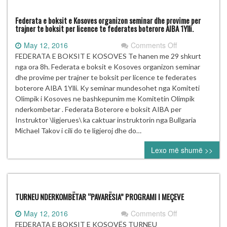
Federata e boksit e Kosoves organizon seminar dhe provime per
trajner te boksit per licence te federates boterore AIBA 1Ylli.
on
May 12, 2016
Comments Off
Federata
FEDERATA E BOKSIT E KOSOVES Te hanen me 29 shkurt
e
nga ora 8h. Federata e boksit e Kosoves organizon seminar
boksit
dhe provime per trajner te boksit per licence te federates
e
boterore AIBA 1Ylli. Ky seminar mundesohet nga Komiteti
Kosoves
Olimpik i Kosoves ne bashkepunim me Komitetin Olimpik
organizon
nderkombetar . Federata Boterore e boksit AIBA per
seminar
Instruktor \ligjerues\ ka caktuar instruktorin nga Bullgaria
dhe
Michael Takov i cili do te ligjeroj dhe do…
provime
Lexo më shumë >>
per
trajner
te
boksit
per
TURNEU NDERKOMBËTAR “PAVARËSIA” PROGRAMI I MEÇEVE
licence
on
May 12, 2016
Comments Off
te
TURNEU
FEDERATA E BOKSIT E KOSOVËS TURNEU
federates