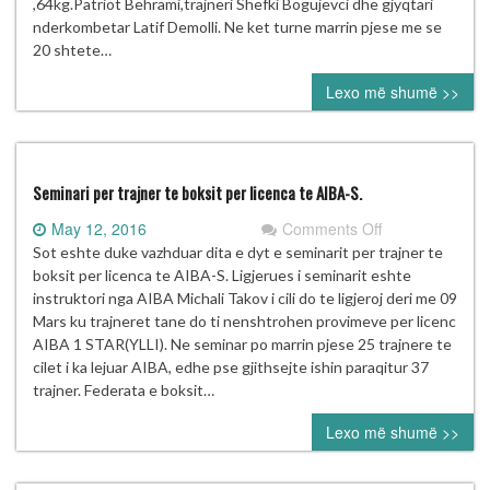
(BULLGARI)
,64kg.Patriot Behrami,trajneri Shefki Bogujevci dhe gjyqtari
nderkombetar Latif Demolli. Ne ket turne marrin pjese me se
20 shtete…
Lexo më shumë >>
Seminari per trajner te boksit per licenca te AIBA-S.
on
May 12, 2016
Comments Off
Seminari
Sot eshte duke vazhduar dita e dyt e seminarit per trajner te
per
boksit per licenca te AIBA-S. Ligjerues i seminarit eshte
trajner
instruktori nga AIBA Michali Takov i cili do te ligjeroj deri me 09
te
Mars ku trajneret tane do ti nenshtrohen provimeve per licenc
boksit
AIBA 1 STAR(YLLI). Ne seminar po marrin pjese 25 trajnere te
per
cilet i ka lejuar AIBA, edhe pse gjithsejte ishin paraqitur 37
licenca
trajner. Federata e boksit…
te
Lexo më shumë >>
AIBA-
S.