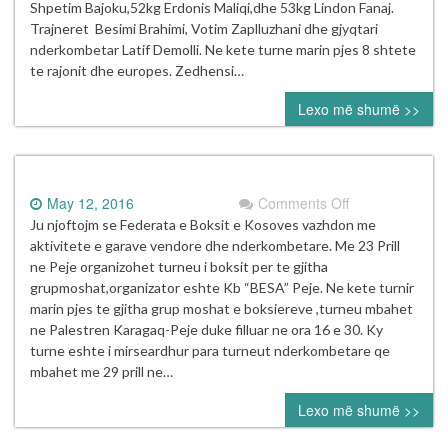
i
Shpetim Bajoku,52kg Erdonis Maliqi,dhe 53kg Lindon Fanaj.
Podgorices”
Trajneret Besimi Brahimi, Votim Zaplluzhani dhe gjyqtari
Podgoric
nderkombetar Latif Demolli. Ne kete turne marin pjes 8 shtete
(Mali
te rajonit dhe europes. Zedhensi…
i
Lexo më shumë >>
Zi)
on
May 12, 2016
Comments Off
Ju njoftojm se Federata e Boksit e Kosoves vazhdon me
aktivitete e garave vendore dhe nderkombetare. Me 23 Prill
ne Peje organizohet turneu i boksit per te gjitha
grupmoshat,organizator eshte Kb “BESA” Peje. Ne kete turnir
marin pjes te gjitha grup moshat e boksiereve ,turneu mbahet
ne Palestren Karagaq-Peje duke filluar ne ora 16 e 30. Ky
turne eshte i mirseardhur para turneut nderkombetare qe
mbahet me 29 prill ne…
Lexo më shumë >>