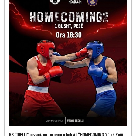
KB “DIELLI” organizon turneun e boksit “HOMECOMING 2” në Pejë