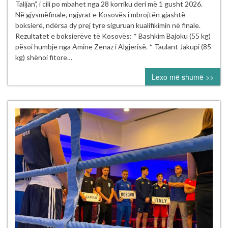
dhe
Talijan”, i cili po mbahet nga 28 korriku deri më 1 gusht 2026.
Riad
Në gjysmëfinale, ngjyrat e Kosovës i mbrojtën gjashtë
Isufi
boksierë, ndërsa dy prej tyre siguruan kualifikimin në finale.
sigurojnë
Rezultatet e boksierëve të Kosovës: * Bashkim Bajoku (55 kg)
finalen
pësoi humbje nga Amine Zenaz i Algjerisë. * Taulant Jakupi (85
në
kg) shënoi fitore…
Turneun
Lexo më shumë >>
Ndërkombëtar
“Mustafa
Hajrulahović
–
Talijan”