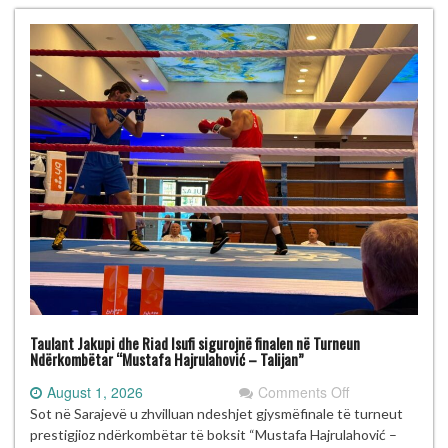
Talijan”
me
gjashtë
medalje
Taulant Jakupi dhe Riad Isufi sigurojnë finalen në Turneun
Ndërkombëtar “Mustafa Hajrulahović – Talijan”
on
August 1, 2026
Comments Off
Taulant
Sot në Sarajevë u zhvilluan ndeshjet gjysmëfinale të turneut
Jakupi
prestigjioz ndërkombëtar të boksit “Mustafa Hajrulahović –