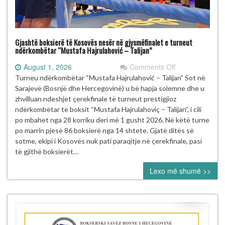
Gjashtë boksierë të Kosovës nesër në gjysmëfinalet e turneut
ndërkombëtar “Mustafa Hajrulahović – Talijan”
on
August 1, 2026
Comments Off
Gjashtë
Turneu ndërkombëtar “Mustafa Hajrulahović – Talijan” Sot në
boksierë
Sarajevë (Bosnjë dhe Hercegovinë) u bë hapja solemne dhe u
të
zhvilluan ndeshjet çerekfinale të turneut prestigjioz
Kosovës
ndërkombëtar të boksit “Mustafa Hajrulahoviç – Talijan”, i cili
nesër
po mbahet nga 28 korriku deri më 1 gusht 2026. Në këtë turne
në
po marrin pjesë 86 boksierë nga 14 shtete. Gjatë ditës së
gjysmëfinalet
sotme, ekipi i Kosovës nuk pati paraqitje në çerekfinale, pasi
e
të gjithë boksierët…
turneut
Lexo më shumë >>
ndërkombëtar
“Mustafa
Hajrulahović
–
Talijan”