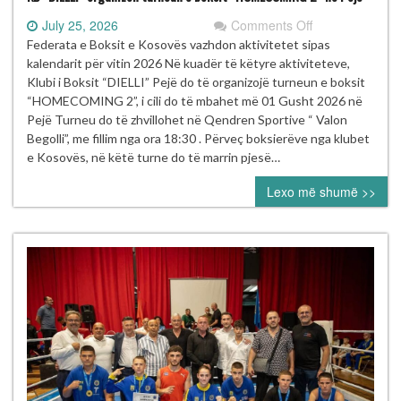
on
July 25, 2026
Comments Off
KB
Federata e Boksit e Kosovës vazhdon aktivitetet sipas
“DIELLI”
kalendarit për vitin 2026 Në kuadër të këtyre aktiviteteve,
organizon
Klubi i Boksit “DIELLI” Pejë do të organizojë turneun e boksit
turneun
“HOMECOMING 2”, i cili do të mbahet më 01 Gusht 2026 në
e
Pejë Turneu do të zhvillohet në Qendren Sportive “ Valon
boksit
Begolli”, me fillim nga ora 18:30 . Përveç boksierëve nga klubet
“HOMECOMIN
e Kosovës, në këtë turne do të marrin pjesë…
2”
Lexo më shumë >>
në
Pejë