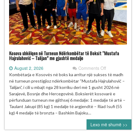
Kosova shkëlqen në Turneun Ndërkombëtar të Boksit “Mustafa
Hajrulahović – Talijan” me gjashtë medalje
on
August 2, 2026
Comments Off
Kosova
Kombëtarja e Kosovës në boks ka arritur një sukses të madh
shkëlqen
në turneun prestigjioz ndërkombëtar “Mustafa Hajrulahović –
në
Talijan”, i cili u mbajt nga 28 korriku deri më 1 gusht 2026 në
Turneun
Sarajevë, Bosnje dhe Hercegovinë. Boksierët kosovarë e
Ndërkombëtar
përfunduan turneun me gjithsej 6 medalje: 1 medalje të artë –
të
Taulant Jakupi (85 kg) 1 medalje të argjendtë – Riad Isufi (55
Boksit
kg) 4 medalje të bronzta – Bashkim Bajoku…
“Mustafa
Lexo më shumë >>
Hajrulahović
–