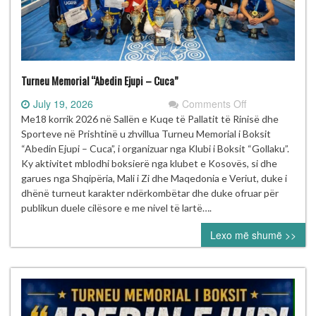
Turneu Memorial “Abedin Ejupi – Cuca”
on
July 19, 2026
Comments Off
Turneu
Me18 korrik 2026 në Sallën e Kuqe të Pallatit të Rinisë dhe
Memorial
Sporteve në Prishtinë u zhvillua Turneu Memorial i Boksit
“Abedin
“Abedin Ejupi – Cuca”, i organizuar nga Klubi i Boksit “Gollaku”.
Ejupi
Ky aktivitet mblodhi boksierë nga klubet e Kosovës, si dhe
–
garues nga Shqipëria, Mali i Zi dhe Maqedonia e Veriut, duke i
Cuca”
dhënë turneut karakter ndërkombëtar dhe duke ofruar për
publikun duele cilësore e me nivel të lartë….
Lexo më shumë >>