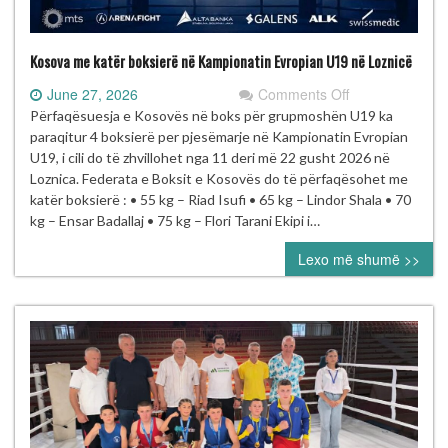
Kosova me katër boksierë në Kampionatin Evropian U19 në Loznicë
on
June 27, 2026
Comments Off
Kosova
Përfaqësuesja e Kosovës në boks për grupmoshën U19 ka
me
paraqitur 4 boksierë per pjesëmarje në Kampionatin Evropian
katër
U19, i cili do të zhvillohet nga 11 deri më 22 gusht 2026 në
boksierë
Loznica. Federata e Boksit e Kosovës do të përfaqësohet me
në
katër boksierë : • 55 kg – Riad Isufi • 65 kg – Lindor Shala • 70
Kampionatin
kg – Ensar Badallaj • 75 kg – Flori Tarani Ekipi i…
Evropian
Lexo më shumë >>
U19
në
Loznicë