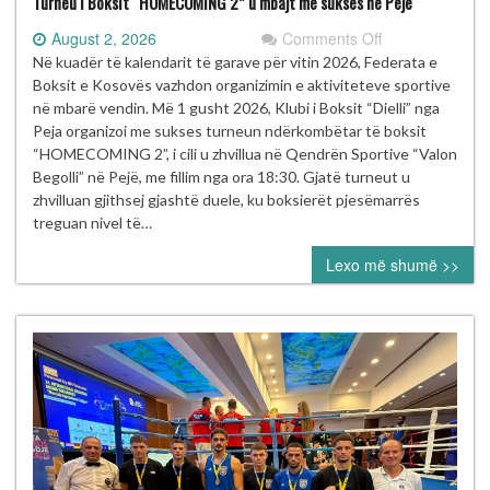
Turneu i Boksit “HOMECOMING 2” u mbajt me sukses në Pejë
on
August 2, 2026
Comments Off
Turneu
Në kuadër të kalendarit të garave për vitin 2026, Federata e
i
Boksit e Kosovës vazhdon organizimin e aktiviteteve sportive
Boksit
në mbarë vendin. Më 1 gusht 2026, Klubi i Boksit “Dielli” nga
“HOMECOMIN
Peja organizoi me sukses turneun ndërkombëtar të boksit
2”
“HOMECOMING 2”, i cili u zhvillua në Qendrën Sportive “Valon
u
Begolli” në Pejë, me fillim nga ora 18:30. Gjatë turneut u
mbajt
zhvilluan gjithsej gjashtë duele, ku boksierët pjesëmarrës
me
treguan nivel të…
sukses
Lexo më shumë >>
në
Pejë