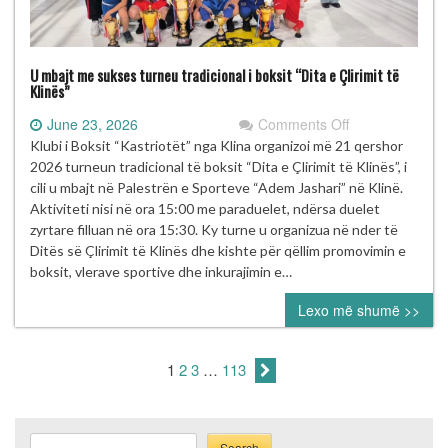
U mbajt me sukses turneu tradicional i boksit “Dita e Çlirimit të
Klinës”
on
June 23, 2026
Comments Off
U
Klubi i Boksit “Kastriotët” nga Klina organizoi më 21 qershor
mbajt
2026 turneun tradicional të boksit “Dita e Çlirimit të Klinës”, i
me
cili u mbajt në Palestrën e Sporteve “Adem Jashari” në Klinë.
sukses
Aktiviteti nisi në ora 15:00 me paraduelet, ndërsa duelet
turneu
zyrtare filluan në ora 15:30. Ky turne u organizua në nder të
tradicional
Ditës së Çlirimit të Klinës dhe kishte për qëllim promovimin e
i
boksit, vlerave sportive dhe inkurajimin e…
boksit
Lexo më shumë >>
“Dita
e
Çlirimit
1
2
3
…
113
të
Klinës”
Search
Search