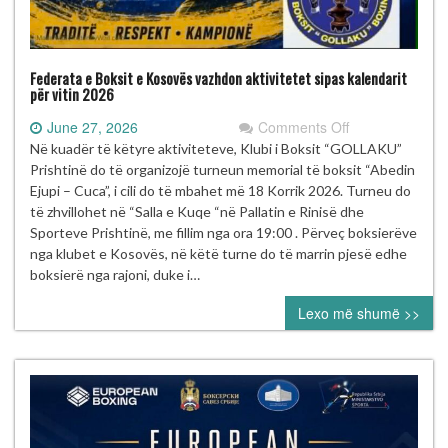
Federata e Boksit e Kosovës vazhdon aktivitetet sipas kalendarit
për vitin 2026
on
June 27, 2026
Comments Off
Federata
Në kuadër të këtyre aktiviteteve, Klubi i Boksit “GOLLAKU”
e
Prishtinë do të organizojë turneun memorial të boksit “Abedin
Boksit
Ejupi – Cuca”, i cili do të mbahet më 18 Korrik 2026. Turneu do
e
të zhvillohet në “Salla e Kuqe “në Pallatin e Rinisë dhe
Kosovës
Sporteve Prishtinë, me fillim nga ora 19:00 . Përveç boksierëve
vazhdon
nga klubet e Kosovës, në këtë turne do të marrin pjesë edhe
aktivitetet
boksierë nga rajoni, duke i…
sipas
Lexo më shumë >>
kalendarit
për
vitin
2026