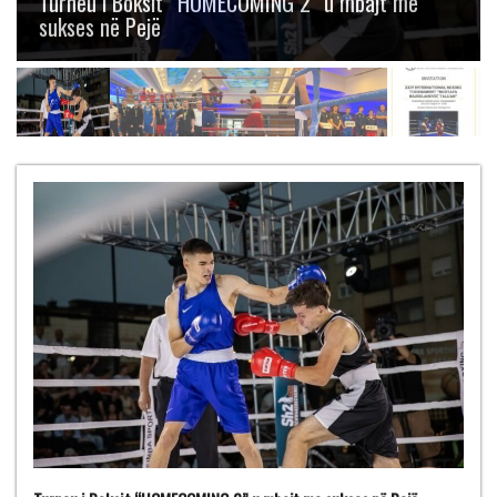
Boksit “Mustafa Hajrulahović – Talijan” me
gjashtë medalje