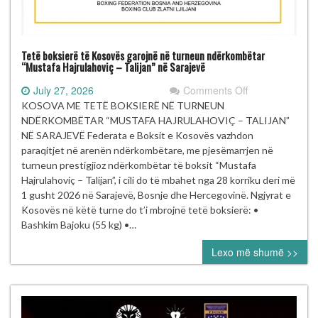
Tetë boksierë të Kosovës garojnë në turneun ndërkombëtar
“Mustafa Hajrulahoviç – Talijan” në Sarajevë
on
July 27, 2026
Comments Off
Tetë
KOSOVA ME TETË BOKSIERË NË TURNEUN
boksierë
NDËRKOMBËTAR “MUSTAFA HAJRULAHOVIÇ – TALIJAN”
të Kosovës
NË SARAJEVË Federata e Boksit e Kosovës vazhdon
garojnë
paraqitjet në arenën ndërkombëtare, me pjesëmarrjen në
në turneun
turneun prestigjioz ndërkombëtar të boksit “Mustafa
ndërkombëtar
Hajrulahoviç – Talijan”, i cili do të mbahet nga 28 korriku deri më
“Mustafa Hajrul
1 gusht 2026 në Sarajevë, Bosnje dhe Hercegovinë. Ngjyrat e
–
Kosovës në këtë turne do t’i mbrojnë tetë boksierë: •
Talijan” në
Bashkim Bajoku (55 kg) •…
Sarajevë
Lexo më shumë >>