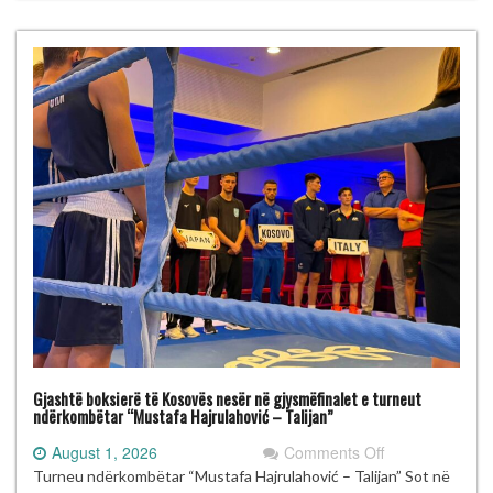
“Mustafa
Hajrulahović
–
Talijan”
Gjashtë boksierë të Kosovës nesër në gjysmëfinalet e turneut
ndërkombëtar “Mustafa Hajrulahović – Talijan”
on
August 1, 2026
Comments Off
Gjashtë
Turneu ndërkombëtar “Mustafa Hajrulahović – Talijan” Sot në