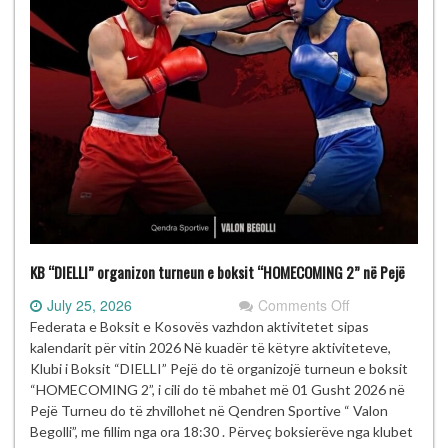
KB “DIELLI” organizon turneun e boksit “HOMECOMING 2” në Pejë
on
July 25, 2026
Comments Off
KB
Federata e Boksit e Kosovës vazhdon aktivitetet sipas
“DIELLI”
kalendarit për vitin 2026 Në kuadër të këtyre aktiviteteve,
organizon
Klubi i Boksit “DIELLI” Pejë do të organizojë turneun e boksit
turneun
“HOMECOMING 2”, i cili do të mbahet më 01 Gusht 2026 në
e
Pejë Turneu do të zhvillohet në Qendren Sportive “ Valon
boksit
Begolli”, me fillim nga ora 18:30 . Përveç boksierëve nga klubet