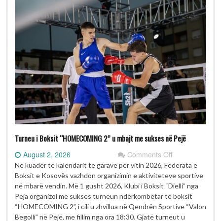
Turneu i Boksit “HOMECOMING 2” u mbajt me sukses në Pejë
on
August 2, 2026
Comments Off
Turneu
Në kuadër të kalendarit të garave për vitin 2026, Federata e
i
Boksit e Kosovës vazhdon organizimin e aktiviteteve sportive
Boksit
në mbarë vendin. Më 1 gusht 2026, Klubi i Boksit “Dielli” nga
“HOMECOMIN
Peja organizoi me sukses turneun ndërkombëtar të boksit
2”
“HOMECOMING 2”, i cili u zhvillua në Qendrën Sportive “Valon
u
Begolli” në Pejë, me fillim nga ora 18:30. Gjatë turneut u