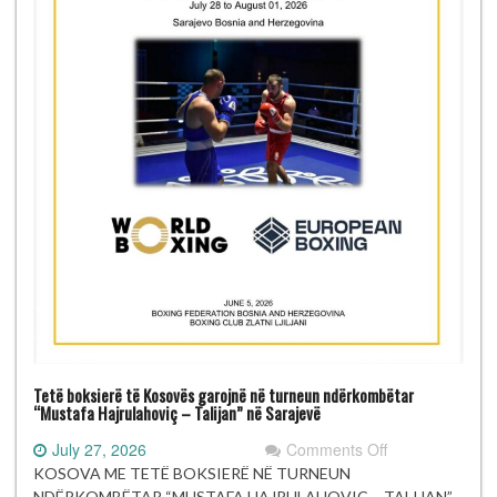
Tetë boksierë të Kosovës garojnë në turneun ndërkombëtar
“Mustafa Hajrulahoviç – Talijan” në Sarajevë
on
July 27, 2026
Comments Off
Tetë
KOSOVA ME TETË BOKSIERË NË TURNEUN
boksierë
NDËRKOMBËTAR “MUSTAFA HAJRULAHOVIÇ – TALIJAN”