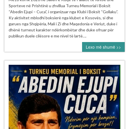
Memorial
Sporteve në Prishtinë u zhvillua Turneu Memorial i Boksit
“Abedin
“Abedin Ejupi – Cuca”, i organizuar nga Klubi i Boksit “Gollaku”.
Ejupi
Ky aktivitet mblodhi boksierë nga klubet e Kosovës, si dhe
–
garues nga Shqipëria, Mali i Zi dhe Maqedonia e Veriut, duke i
Cuca”
dhënë turneut karakter ndërkombëtar dhe duke ofruar për
publikun duele cilësore e me nivel të lartë….
Lexo më shumë >>