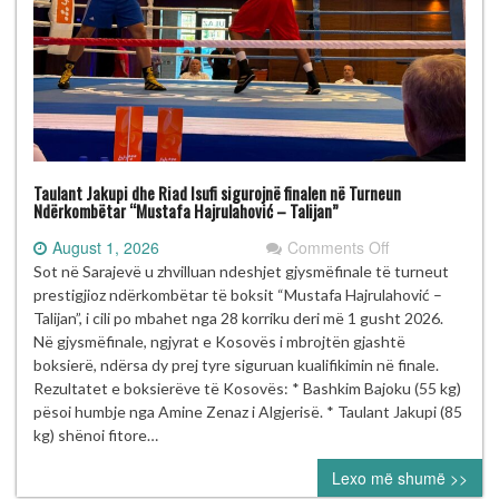
Taulant Jakupi dhe Riad Isufi sigurojnë finalen në Turneun
Ndërkombëtar “Mustafa Hajrulahović – Talijan”
on
August 1, 2026
Comments Off
Taulant
Sot në Sarajevë u zhvilluan ndeshjet gjysmëfinale të turneut
Jakupi
prestigjioz ndërkombëtar të boksit “Mustafa Hajrulahović –
dhe
Talijan”, i cili po mbahet nga 28 korriku deri më 1 gusht 2026.
Riad
Në gjysmëfinale, ngjyrat e Kosovës i mbrojtën gjashtë
Isufi
boksierë, ndërsa dy prej tyre siguruan kualifikimin në finale.
sigurojnë
Rezultatet e boksierëve të Kosovës: * Bashkim Bajoku (55 kg)
finalen
pësoi humbje nga Amine Zenaz i Algjerisë. * Taulant Jakupi (85
në
kg) shënoi fitore…
Turneun
Lexo më shumë >>
Ndërkombëtar