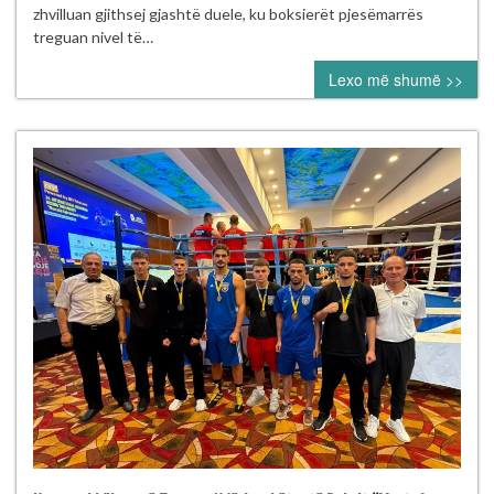
mbajt
zhvilluan gjithsej gjashtë duele, ku boksierët pjesëmarrës
me
treguan nivel të…
sukses
Lexo më shumë >>
në
Pejë