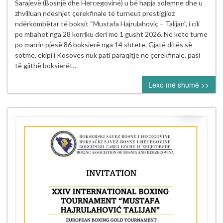
boksierë
Sarajevë (Bosnjë dhe Hercegovinë) u bë hapja solemne dhe u
të
zhvilluan ndeshjet çerekfinale të turneut prestigjioz
Kosovës
ndërkombëtar të boksit “Mustafa Hajrulahoviç – Talijan”, i cili
nesër
po mbahet nga 28 korriku deri më 1 gusht 2026. Në këtë turne
në
po marrin pjesë 86 boksierë nga 14 shtete. Gjatë ditës së
gjysmëfinalet
sotme, ekipi i Kosovës nuk pati paraqitje në çerekfinale, pasi
e
të gjithë boksierët…
turneut
Lexo më shumë >>
ndërkombëtar
“Mustafa
Hajrulahović
–
Talijan”