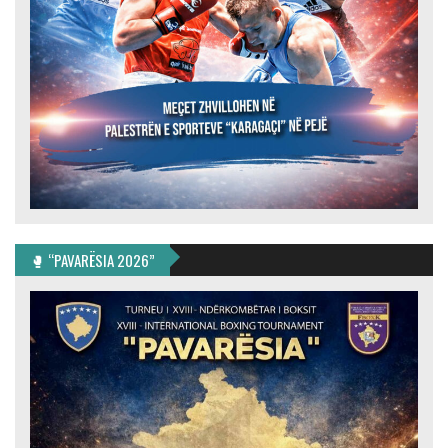
🥊 “PAVARËSIA 2026”