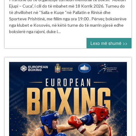
Boksit
Ejupi – Cuca”, i cili do të mbahet më 18 Korrik 2026. Turneu do
e
të zhvillohet në “Salla e Kuqe “në Pallatin e Rinisë dhe
Kosovës
Sporteve Prishtinë, me fillim nga ora 19:00 . Përveç boksierëve
vazhdon
nga klubet e Kosovës, në këtë turne do të marrin pjesë edhe
aktivitetet
boksierë nga rajoni, duke i…
sipas
Lexo më shumë >>
kalendarit
për
vitin
2026