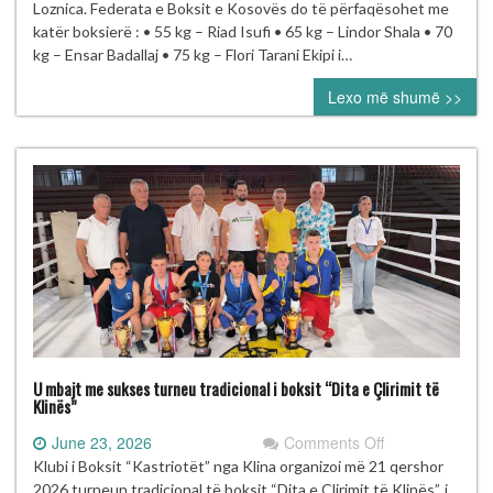
boksierë
Loznica. Federata e Boksit e Kosovës do të përfaqësohet me
në
katër boksierë : • 55 kg – Riad Isufi • 65 kg – Lindor Shala • 70
Kampionatin
kg – Ensar Badallaj • 75 kg – Flori Tarani Ekipi i…
Evropian
Lexo më shumë >>
U19
në
Loznicë
U mbajt me sukses turneu tradicional i boksit “Dita e Çlirimit të
Klinës”
on
June 23, 2026
Comments Off
U
Klubi i Boksit “Kastriotët” nga Klina organizoi më 21 qershor
mbajt
2026 turneun tradicional të boksit “Dita e Çlirimit të Klinës”, i