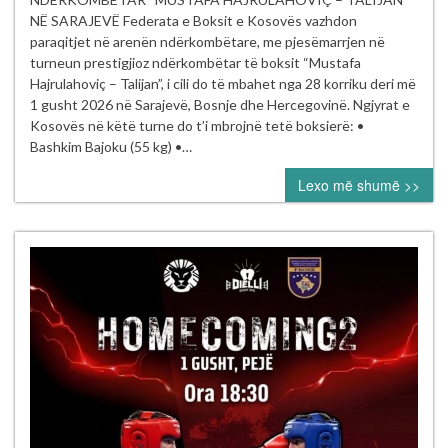
të Kosovës
NË SARAJEVË Federata e Boksit e Kosovës vazhdon
garojnë
paraqitjet në arenën ndërkombëtare, me pjesëmarrjen në
në turneun
turneun prestigjioz ndërkombëtar të boksit “Mustafa
ndërkombëtar
Hajrulahoviç – Talijan”, i cili do të mbahet nga 28 korriku deri më
“Mustafa Hajrul
1 gusht 2026 në Sarajevë, Bosnje dhe Hercegovinë. Ngjyrat e
–
Kosovës në këtë turne do t’i mbrojnë tetë boksierë: •
Talijan” në
Bashkim Bajoku (55 kg) •…
Sarajevë
Lexo më shumë >>