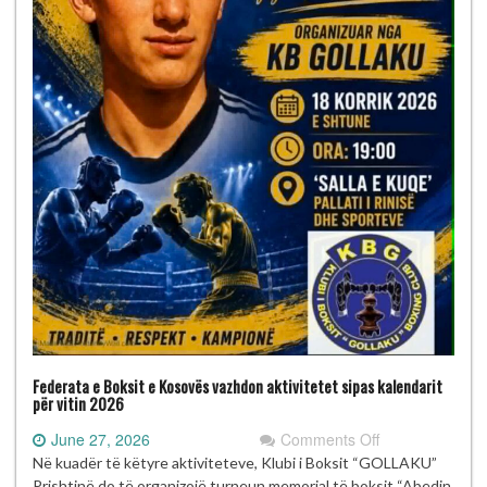
Federata e Boksit e Kosovës vazhdon aktivitetet sipas kalendarit
për vitin 2026
on
June 27, 2026
Comments Off
Federata
Në kuadër të këtyre aktiviteteve, Klubi i Boksit “GOLLAKU”
e
Prishtinë do të organizojë turneun memorial të boksit “Abedin