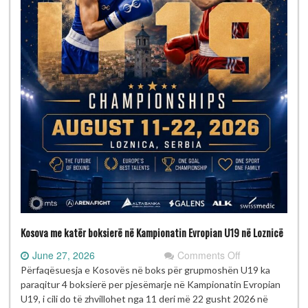
Kosova me katër boksierë në Kampionatin Evropian U19 në Loznicë
on
June 27, 2026
Comments Off
Kosova
Përfaqësuesja e Kosovës në boks për grupmoshën U19 ka
me
paraqitur 4 boksierë per pjesëmarje në Kampionatin Evropian
katër
U19, i cili do të zhvillohet nga 11 deri më 22 gusht 2026 në