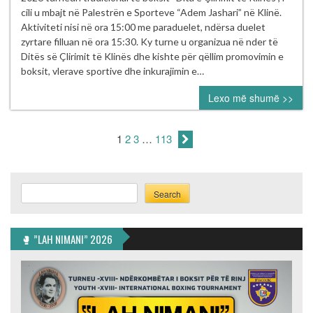
me
cili u mbajt në Palestrën e Sporteve “Adem Jashari” në Klinë.
sukses
Aktiviteti nisi në ora 15:00 me paraduelet, ndërsa duelet
turneu
zyrtare filluan në ora 15:30. Ky turne u organizua në nder të
tradicional
Ditës së Çlirimit të Klinës dhe kishte për qëllim promovimin e
i
boksit, vlerave sportive dhe inkurajimin e…
boksit
Lexo më shumë >>
“Dita
e
Çlirimit
1
2
3
…
113
të
Klinës”
Search
Search
🥊 ”LAH NIMANI” 2026