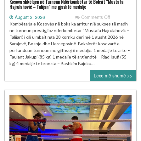
Kosova shkëlqen në Turneun Ndërkombëtar të Boksit “Mustafa
Hajrulahović – Talijan” me gjashtë medalje
on
August 2, 2026
Comments Off
Kosova
Kombëtarja e Kosovës në boks ka arritur një sukses të madh
shkëlqen
në turneun prestigjioz ndërkombëtar “Mustafa Hajrulahović –
në
Talijan”, i cili u mbajt nga 28 korriku deri më 1 gusht 2026 në
Turneun
Sarajevë, Bosnje dhe Hercegovinë. Boksierët kosovarë e
Ndërkombëtar
përfunduan turneun me gjithsej 6 medalje: 1 medalje të artë –
të
Taulant Jakupi (85 kg) 1 medalje të argjendtë – Riad Isufi (55
Boksit
kg) 4 medalje të bronzta – Bashkim Bajoku…
“Mustafa
Lexo më shumë >>
Hajrulahović
–
Talijan”
me
gjashtë
medalje