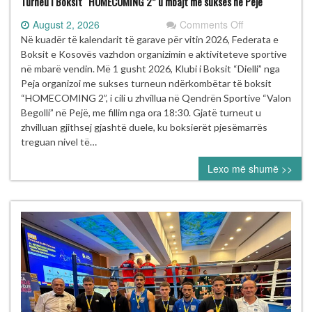
Turneu i Boksit “HOMECOMING 2” u mbajt me sukses në Pejë
on
August 2, 2026
Comments Off
Turneu
Në kuadër të kalendarit të garave për vitin 2026, Federata e
i
Boksit e Kosovës vazhdon organizimin e aktiviteteve sportive
Boksit
në mbarë vendin. Më 1 gusht 2026, Klubi i Boksit “Dielli” nga
“HOMECOMIN
Peja organizoi me sukses turneun ndërkombëtar të boksit
2”
“HOMECOMING 2”, i cili u zhvillua në Qendrën Sportive “Valon
u
Begolli” në Pejë, me fillim nga ora 18:30. Gjatë turneut u
mbajt
zhvilluan gjithsej gjashtë duele, ku boksierët pjesëmarrës
me
treguan nivel të…
sukses
Lexo më shumë >>
në
Pejë