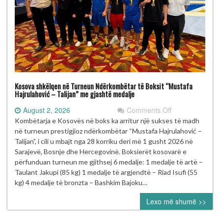
Kosova shkëlqen në Turneun Ndërkombëtar të Boksit “Mustafa
Hajrulahović – Talijan” me gjashtë medalje
on
August 2, 2026
Comments Off
Kosova
Kombëtarja e Kosovës në boks ka arritur një sukses të madh
shkëlqen
në turneun prestigjioz ndërkombëtar “Mustafa Hajrulahović –
në
Talijan”, i cili u mbajt nga 28 korriku deri më 1 gusht 2026 në
Turneun
Sarajevë, Bosnje dhe Hercegovinë. Boksierët kosovarë e
Ndërkombëtar
përfunduan turneun me gjithsej 6 medalje: 1 medalje të artë –
të
Taulant Jakupi (85 kg) 1 medalje të argjendtë – Riad Isufi (55
Boksit
kg) 4 medalje të bronzta – Bashkim Bajoku…
“Mustafa
Lexo më shumë >>
Hajrulahović
–