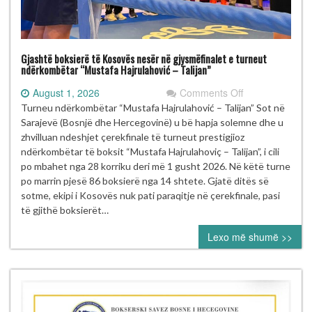
Gjashtë boksierë të Kosovës nesër në gjysmëfinalet e turneut
ndërkombëtar “Mustafa Hajrulahović – Talijan”
on
August 1, 2026
Comments Off
Gjashtë
Turneu ndërkombëtar “Mustafa Hajrulahović – Talijan” Sot në
boksierë
Sarajevë (Bosnjë dhe Hercegovinë) u bë hapja solemne dhe u
të
zhvilluan ndeshjet çerekfinale të turneut prestigjioz
Kosovës
ndërkombëtar të boksit “Mustafa Hajrulahoviç – Talijan”, i cili
nesër
po mbahet nga 28 korriku deri më 1 gusht 2026. Në këtë turne
në
po marrin pjesë 86 boksierë nga 14 shtete. Gjatë ditës së
gjysmëfinalet
sotme, ekipi i Kosovës nuk pati paraqitje në çerekfinale, pasi
e
të gjithë boksierët…
turneut
Lexo më shumë >>
ndërkombëtar
“Mustafa
Hajrulahović
–
Talijan”