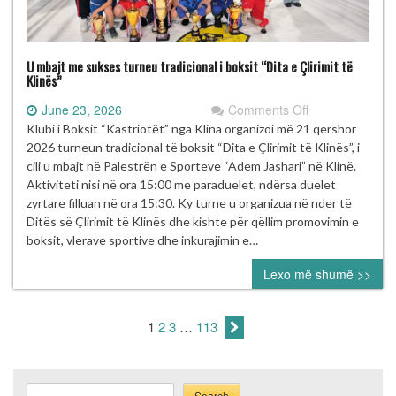
U mbajt me sukses turneu tradicional i boksit “Dita e Çlirimit të
Klinës”
on
June 23, 2026
Comments Off
U
Klubi i Boksit “Kastriotët” nga Klina organizoi më 21 qershor
mbajt
2026 turneun tradicional të boksit “Dita e Çlirimit të Klinës”, i
me
cili u mbajt në Palestrën e Sporteve “Adem Jashari” në Klinë.
sukses
Aktiviteti nisi në ora 15:00 me paraduelet, ndërsa duelet
turneu
zyrtare filluan në ora 15:30. Ky turne u organizua në nder të
tradicional
Ditës së Çlirimit të Klinës dhe kishte për qëllim promovimin e
i
boksit, vlerave sportive dhe inkurajimin e…
boksit
Lexo më shumë >>
“Dita
e
Çlirimit
1
2
3
…
113
të
Klinës”
Search
Search