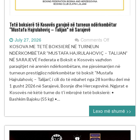
Tetë boksierë të Kosovës garojnë në turneun ndërkombëtar
“Mustafa Hajrulahoviç – Talijan” në Sarajevë
on
July 27, 2026
Comments Off
Tetë
KOSOVA ME TETË BOKSIERË NË TURNEUN
boksierë
NDËRKOMBËTAR “MUSTAFA HAJRULAHOVIÇ – TALIJAN”
të Kosovës
NË SARAJEVË Federata e Boksit e Kosovës vazhdon
garojnë
paraqitjet në arenën ndërkombëtare, me pjesëmarrjen në
në turneun
turneun prestigjioz ndërkombëtar të boksit “Mustafa
ndërkombëtar
Hajrulahoviç – Talijan”, i cili do të mbahet nga 28 korriku deri më
“Mustafa Hajrul
1 gusht 2026 në Sarajevë, Bosnje dhe Hercegovinë. Ngjyrat e
–
Kosovës në këtë turne do t’i mbrojnë tetë boksierë: •
Talijan” në
Bashkim Bajoku (55 kg) •…
Sarajevë
Lexo më shumë >>