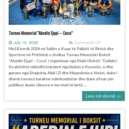
Turneu Memorial “Abedin Ejupi – Cuca”
on
July 19, 2026
Comments Off
Turneu
Me18 korrik 2026 në Sallën e Kuqe të Pallatit të Rinisë dhe
Memorial
Sporteve në Prishtinë u zhvillua Turneu Memorial i Boksit
“Abedin
“Abedin Ejupi – Cuca”, i organizuar nga Klubi i Boksit “Gollaku”.
Ejupi
Ky aktivitet mblodhi boksierë nga klubet e Kosovës, si dhe
–
garues nga Shqipëria, Mali i Zi dhe Maqedonia e Veriut, duke i
Cuca”
dhënë turneut karakter ndërkombëtar dhe duke ofruar për
publikun duele cilësore e me nivel të lartë….
Lexo më shumë >>