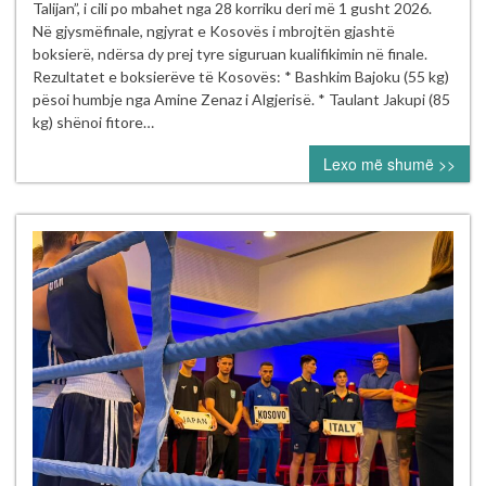
dhe
Talijan”, i cili po mbahet nga 28 korriku deri më 1 gusht 2026.
Riad
Në gjysmëfinale, ngjyrat e Kosovës i mbrojtën gjashtë
Isufi
boksierë, ndërsa dy prej tyre siguruan kualifikimin në finale.
sigurojnë
Rezultatet e boksierëve të Kosovës: * Bashkim Bajoku (55 kg)
finalen
pësoi humbje nga Amine Zenaz i Algjerisë. * Taulant Jakupi (85
në
kg) shënoi fitore…
Turneun
Lexo më shumë >>
Ndërkombëtar
“Mustafa
Hajrulahović
–
Talijan”