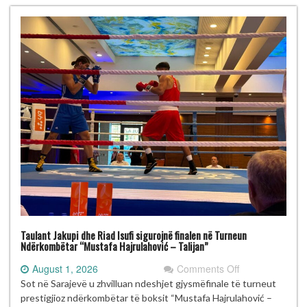
Talijan”
me
gjashtë
medalje
Taulant Jakupi dhe Riad Isufi sigurojnë finalen në Turneun
Ndërkombëtar “Mustafa Hajrulahović – Talijan”
on
August 1, 2026
Comments Off
Taulant
Sot në Sarajevë u zhvilluan ndeshjet gjysmëfinale të turneut
Jakupi
prestigjioz ndërkombëtar të boksit “Mustafa Hajrulahović –