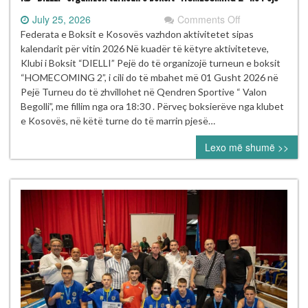
on
July 25, 2026
Comments Off
KB
Federata e Boksit e Kosovës vazhdon aktivitetet sipas
“DIELLI”
kalendarit për vitin 2026 Në kuadër të këtyre aktiviteteve,
organizon
Klubi i Boksit “DIELLI” Pejë do të organizojë turneun e boksit
turneun
“HOMECOMING 2”, i cili do të mbahet më 01 Gusht 2026 në
e
Pejë Turneu do të zhvillohet në Qendren Sportive “ Valon
boksit
Begolli”, me fillim nga ora 18:30 . Përveç boksierëve nga klubet
“HOMECOMIN
e Kosovës, në këtë turne do të marrin pjesë…
2”
Lexo më shumë >>
në
Pejë