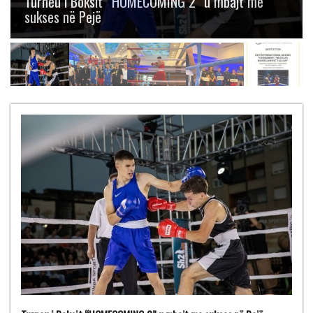
Boksit “Mustafa Hajrulahović – Talijan” me
gjashtë medalje