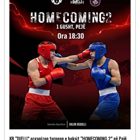
KB “DIELLI” organizon turneun e boksit “HOMECOMING 2” në Pejë