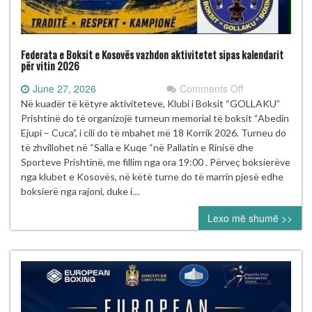
Federata e Boksit e Kosovës vazhdon aktivitetet sipas kalendarit
për vitin 2026
on
June 27, 2026
Comments Off
Federata
Në kuadër të këtyre aktiviteteve, Klubi i Boksit “GOLLAKU”
e
Prishtinë do të organizojë turneun memorial të boksit “Abedin
Boksit
Ejupi – Cuca”, i cili do të mbahet më 18 Korrik 2026. Turneu do
e
të zhvillohet në “Salla e Kuqe “në Pallatin e Rinisë dhe
Kosovës
Sporteve Prishtinë, me fillim nga ora 19:00 . Përveç boksierëve
vazhdon
nga klubet e Kosovës, në këtë turne do të marrin pjesë edhe
aktivitetet
boksierë nga rajoni, duke i…
sipas
Lexo më shumë >>
kalendarit
për
vitin
2026