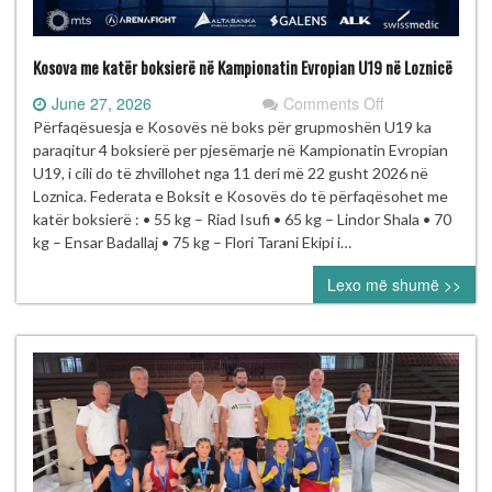
Kosova me katër boksierë në Kampionatin Evropian U19 në Loznicë
on
June 27, 2026
Comments Off
Kosova
Përfaqësuesja e Kosovës në boks për grupmoshën U19 ka
me
paraqitur 4 boksierë per pjesëmarje në Kampionatin Evropian
katër
U19, i cili do të zhvillohet nga 11 deri më 22 gusht 2026 në
boksierë
Loznica. Federata e Boksit e Kosovës do të përfaqësohet me
në
katër boksierë : • 55 kg – Riad Isufi • 65 kg – Lindor Shala • 70
Kampionatin
kg – Ensar Badallaj • 75 kg – Flori Tarani Ekipi i…
Evropian
Lexo më shumë >>
U19
në
Loznicë