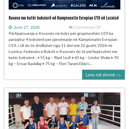
Kosova me katër boksierë në Kampionatin Evropian U19 në Loznicë
on
June 27, 2026
Comments Off
Kosova
Përfaqësuesja e Kosovës në boks për grupmoshën U19 ka
me
paraqitur 4 boksierë per pjesëmarje në Kampionatin Evropian
katër
U19, i cili do të zhvillohet nga 11 deri më 22 gusht 2026 në
boksierë
Loznica. Federata e Boksit e Kosovës do të përfaqësohet me
në
katër boksierë : • 55 kg – Riad Isufi • 65 kg – Lindor Shala • 70
Kampionatin
kg – Ensar Badallaj • 75 kg – Flori Tarani Ekipi i…
Evropian
Lexo më shumë >>
U19
në
Loznicë