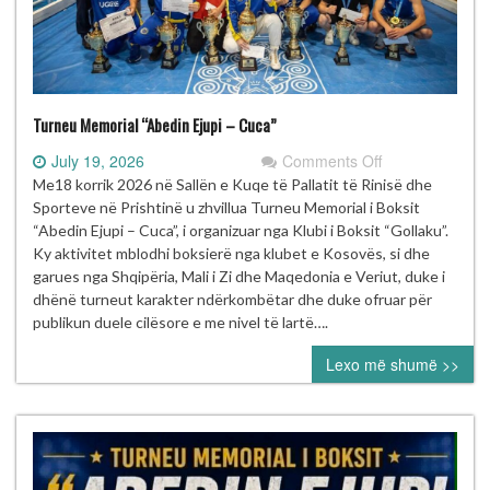
Turneu Memorial “Abedin Ejupi – Cuca”
on
July 19, 2026
Comments Off
Turneu
Me18 korrik 2026 në Sallën e Kuqe të Pallatit të Rinisë dhe
Memorial
Sporteve në Prishtinë u zhvillua Turneu Memorial i Boksit
“Abedin
“Abedin Ejupi – Cuca”, i organizuar nga Klubi i Boksit “Gollaku”.
Ejupi
Ky aktivitet mblodhi boksierë nga klubet e Kosovës, si dhe
–
garues nga Shqipëria, Mali i Zi dhe Maqedonia e Veriut, duke i
Cuca”
dhënë turneut karakter ndërkombëtar dhe duke ofruar për
publikun duele cilësore e me nivel të lartë….
Lexo më shumë >>