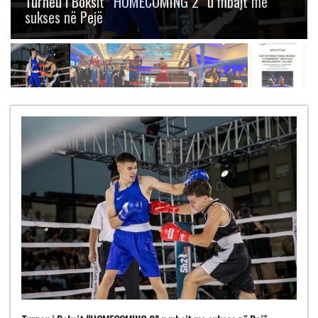
Boksit “Mustafa Hajrulahović – Talijan” me
gjashtë medalje