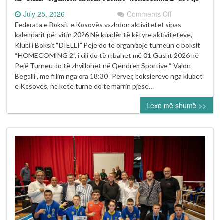
on
July 25, 2026
Comments Off
KB
Federata e Boksit e Kosovës vazhdon aktivitetet sipas
“DIELLI”
kalendarit për vitin 2026 Në kuadër të këtyre aktiviteteve,
organizon
Klubi i Boksit “DIELLI” Pejë do të organizojë turneun e boksit
turneun
“HOMECOMING 2”, i cili do të mbahet më 01 Gusht 2026 në
e
Pejë Turneu do të zhvillohet në Qendren Sportive “ Valon
boksit
Begolli”, me fillim nga ora 18:30 . Përveç boksierëve nga klubet
“HOMECOMIN
e Kosovës, në këtë turne do të marrin pjesë…
2”
Lexo më shumë >>
në
Pejë