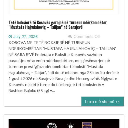
Tetë boksierë të Kosovës garojnë në turneun ndërkombëtar
“Mustafa Hajrulahoviç – Talijan” në Sarajevë
on
July 27, 2026
Comments Off
Tetë
KOSOVA ME TETË BOKSIERË NË TURNEUN
boksierë
NDËRKOMBËTAR “MUSTAFA HAJRULAHOVIÇ – TALIJAN”
të Kosovës
NË SARAJEVË Federata e Boksit e Kosovës vazhdon
garojnë
paraqitjet në arenën ndërkombëtare, me pjesëmarrjen në
në turneun
turneun prestigjioz ndërkombëtar të boksit “Mustafa
ndërkombëtar
Hajrulahoviç – Talijan”, i cili do të mbahet nga 28 korriku deri më
“Mustafa Hajrul
1 gusht 2026 në Sarajevë, Bosnje dhe Hercegovinë. Ngjyrat e
–
Kosovës në këtë turne do t’i mbrojnë tetë boksierë: •
Talijan” në
Bashkim Bajoku (55 kg) •…
Sarajevë
Lexo më shumë >>