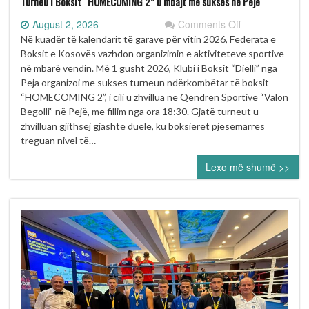
Turneu i Boksit “HOMECOMING 2” u mbajt me sukses në Pejë
on
August 2, 2026
Comments Off
Turneu
Në kuadër të kalendarit të garave për vitin 2026, Federata e
i
Boksit e Kosovës vazhdon organizimin e aktiviteteve sportive
Boksit
në mbarë vendin. Më 1 gusht 2026, Klubi i Boksit “Dielli” nga
“HOMECOMIN
Peja organizoi me sukses turneun ndërkombëtar të boksit
2”
“HOMECOMING 2”, i cili u zhvillua në Qendrën Sportive “Valon
u
Begolli” në Pejë, me fillim nga ora 18:30. Gjatë turneut u
mbajt
zhvilluan gjithsej gjashtë duele, ku boksierët pjesëmarrës
me
treguan nivel të…
sukses
Lexo më shumë >>
në
Pejë