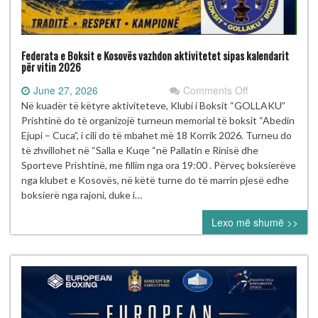
Federata e Boksit e Kosovës vazhdon aktivitetet sipas kalendarit
për vitin 2026
on
June 27, 2026
Comments Off
Federata
Në kuadër të këtyre aktiviteteve, Klubi i Boksit “GOLLAKU”
e
Prishtinë do të organizojë turneun memorial të boksit “Abedin
Boksit
Ejupi – Cuca”, i cili do të mbahet më 18 Korrik 2026. Turneu do
e
të zhvillohet në “Salla e Kuqe “në Pallatin e Rinisë dhe
Kosovës
Sporteve Prishtinë, me fillim nga ora 19:00 . Përveç boksierëve
vazhdon
nga klubet e Kosovës, në këtë turne do të marrin pjesë edhe
aktivitetet
boksierë nga rajoni, duke i…
sipas
Lexo më shumë >>
kalendarit
për
vitin
2026