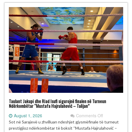
Talijan”
me
gjashtë
medalje
Taulant Jakupi dhe Riad Isufi sigurojnë finalen në Turneun
Ndërkombëtar “Mustafa Hajrulahović – Talijan”
on
August 1, 2026
Comments Off
Taulant
Sot në Sarajevë u zhvilluan ndeshjet gjysmëfinale të turneut
Jakupi
prestigjioz ndërkombëtar të boksit “Mustafa Hajrulahović –