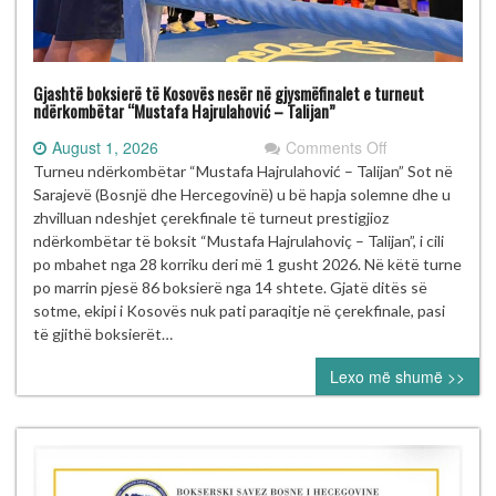
Gjashtë boksierë të Kosovës nesër në gjysmëfinalet e turneut
ndërkombëtar “Mustafa Hajrulahović – Talijan”
on
August 1, 2026
Comments Off
Gjashtë
Turneu ndërkombëtar “Mustafa Hajrulahović – Talijan” Sot në
boksierë
Sarajevë (Bosnjë dhe Hercegovinë) u bë hapja solemne dhe u
të
zhvilluan ndeshjet çerekfinale të turneut prestigjioz
Kosovës
ndërkombëtar të boksit “Mustafa Hajrulahoviç – Talijan”, i cili
nesër
po mbahet nga 28 korriku deri më 1 gusht 2026. Në këtë turne
në
po marrin pjesë 86 boksierë nga 14 shtete. Gjatë ditës së
gjysmëfinalet
sotme, ekipi i Kosovës nuk pati paraqitje në çerekfinale, pasi
e
të gjithë boksierët…
turneut
Lexo më shumë >>
ndërkombëtar
“Mustafa
Hajrulahović
–
Talijan”