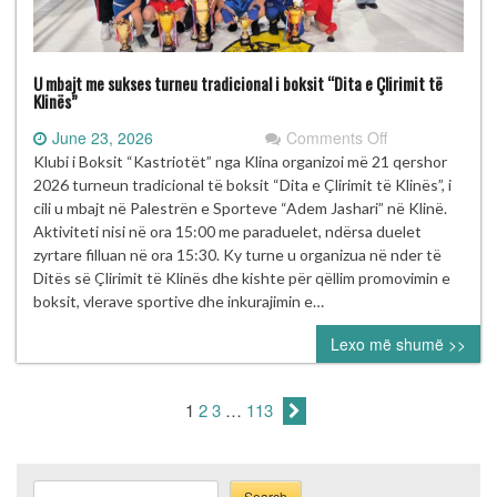
U mbajt me sukses turneu tradicional i boksit “Dita e Çlirimit të
Klinës”
on
June 23, 2026
Comments Off
U
Klubi i Boksit “Kastriotët” nga Klina organizoi më 21 qershor
mbajt
2026 turneun tradicional të boksit “Dita e Çlirimit të Klinës”, i
me
cili u mbajt në Palestrën e Sporteve “Adem Jashari” në Klinë.
sukses
Aktiviteti nisi në ora 15:00 me paraduelet, ndërsa duelet
turneu
zyrtare filluan në ora 15:30. Ky turne u organizua në nder të
tradicional
Ditës së Çlirimit të Klinës dhe kishte për qëllim promovimin e
i
boksit, vlerave sportive dhe inkurajimin e…
boksit
Lexo më shumë >>
“Dita
e
Çlirimit
1
2
3
…
113
të
Klinës”
Search
Search