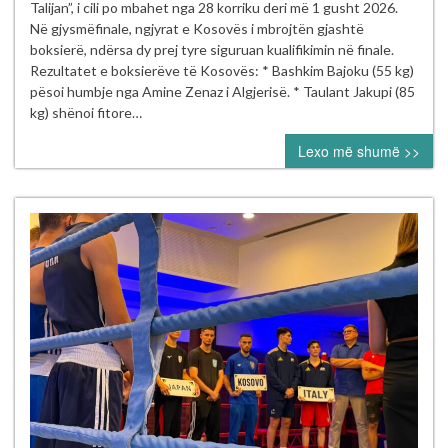
dhe
Talijan”, i cili po mbahet nga 28 korriku deri më 1 gusht 2026.
Riad
Në gjysmëfinale, ngjyrat e Kosovës i mbrojtën gjashtë
Isufi
boksierë, ndërsa dy prej tyre siguruan kualifikimin në finale.
sigurojnë
Rezultatet e boksierëve të Kosovës: * Bashkim Bajoku (55 kg)
finalen
pësoi humbje nga Amine Zenaz i Algjerisë. * Taulant Jakupi (85
në
kg) shënoi fitore…
Turneun
Lexo më shumë >>
Ndërkombëtar
“Mustafa
Hajrulahović
–
Talijan”