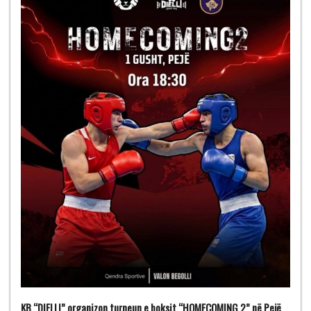
KB “DIELLI” organizon turneun e boksit “HOMECOMING 2” në Pejë