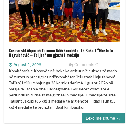
Kosova shkëlqen në Turneun Ndërkombëtar të Boksit “Mustafa
Hajrulahović – Talijan” me gjashtë medalje
on
August 2, 2026
Comments Off
Kosova
Kombëtarja e Kosovës në boks ka arritur një sukses të madh
shkëlqen
në turneun prestigjioz ndërkombëtar “Mustafa Hajrulahović –
në
Talijan”, i cili u mbajt nga 28 korriku deri më 1 gusht 2026 në
Turneun
Sarajevë, Bosnje dhe Hercegovinë. Boksierët kosovarë e
Ndërkombëtar
përfunduan turneun me gjithsej 6 medalje: 1 medalje të artë –
të
Taulant Jakupi (85 kg) 1 medalje të argjendtë – Riad Isufi (55
Boksit
kg) 4 medalje të bronzta – Bashkim Bajoku…
“Mustafa
Lexo më shumë >>
Hajrulahović
–