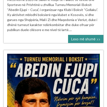
Memorial
Sporteve në Prishtinë u zhvillua Turneu Memorial i Boksit
“Abedin
“Abedin Ejupi – Cuca”, i organizuar nga Klubi i Boksit “Gollaku”.
Ejupi
Ky aktivitet mblodhi boksierë nga klubet e Kosovës, si dhe
–
garues nga Shqipëria, Mali i Zi dhe Maqedonia e Veriut, duke i
Cuca”
dhënë turneut karakter ndërkombëtar dhe duke ofruar për
publikun duele cilësore e me nivel të lartë….
Lexo më shumë >>