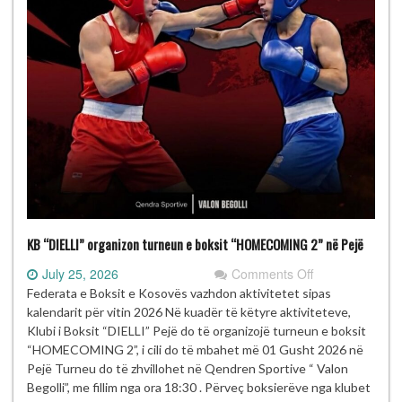
KB “DIELLI” organizon turneun e boksit “HOMECOMING 2” në Pejë
on
July 25, 2026
Comments Off
KB
Federata e Boksit e Kosovës vazhdon aktivitetet sipas
“DIELLI”
kalendarit për vitin 2026 Në kuadër të këtyre aktiviteteve,
organizon
Klubi i Boksit “DIELLI” Pejë do të organizojë turneun e boksit
turneun
“HOMECOMING 2”, i cili do të mbahet më 01 Gusht 2026 në
e
Pejë Turneu do të zhvillohet në Qendren Sportive “ Valon
boksit
Begolli”, me fillim nga ora 18:30 . Përveç boksierëve nga klubet