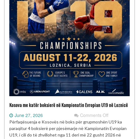
Kosova me katër boksierë në Kampionatin Evropian U19 në Loznicë
on
June 27, 2026
Comments Off
Kosova
Përfaqësuesja e Kosovës në boks për grupmoshën U19 ka
me
paraqitur 4 boksierë per pjesëmarje në Kampionatin Evropian
katër
U19, i cili do të zhvillohet nga 11 deri më 22 gusht 2026 në