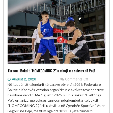
Turneu i Boksit “HOMECOMING 2” u mbajt me sukses në Pejë
on
August 2, 2026
Comments Off
Turneu
Në kuadër të kalendarit të garave për vitin 2026, Federata e
i
Boksit e Kosovës vazhdon organizimin e aktiviteteve sportive
Boksit
në mbarë vendin. Më 1 gusht 2026, Klubi i Boksit “Dielli” nga
“HOMECOMIN
Peja organizoi me sukses turneun ndërkombëtar të boksit
2”
“HOMECOMING 2”, i cili u zhvillua në Qendrën Sportive “Valon
u
Begolli” në Pejë, me fillim nga ora 18:30. Gjatë turneut u