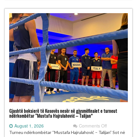
“Mustafa
Hajrulahović
–
Talijan”
Gjashtë boksierë të Kosovës nesër në gjysmëfinalet e turneut
ndërkombëtar “Mustafa Hajrulahović – Talijan”
on
August 1, 2026
Comments Off
Gjashtë
Turneu ndërkombëtar “Mustafa Hajrulahović – Talijan” Sot në