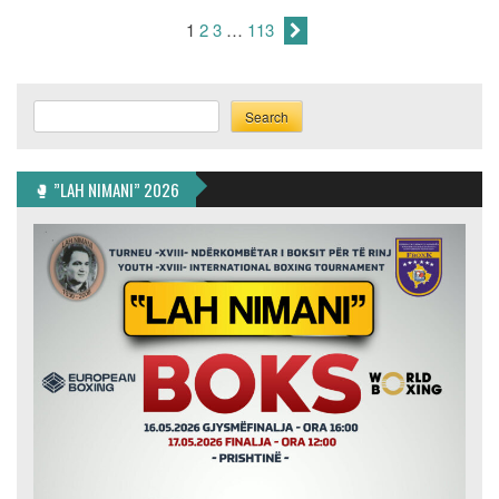
Çlirimit
1
2
3
…
113
të
Klinës”
Search
Search
🥊 ”LAH NIMANI” 2026