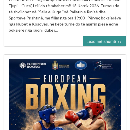
Boksit
Ejupi – Cuca”, i cili do të mbahet më 18 Korrik 2026. Turneu do
e
të zhvillohet në “Salla e Kuqe “në Pallatin e Rinisë dhe
Kosovës
Sporteve Prishtinë, me fillim nga ora 19:00 . Përveç boksierëve
vazhdon
nga klubet e Kosovës, në këtë turne do të marrin pjesë edhe
aktivitetet
boksierë nga rajoni, duke i…
sipas
Lexo më shumë >>
kalendarit
për
vitin
2026