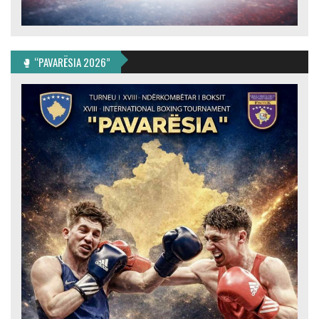
🥊 “PAVARËSIA 2026”