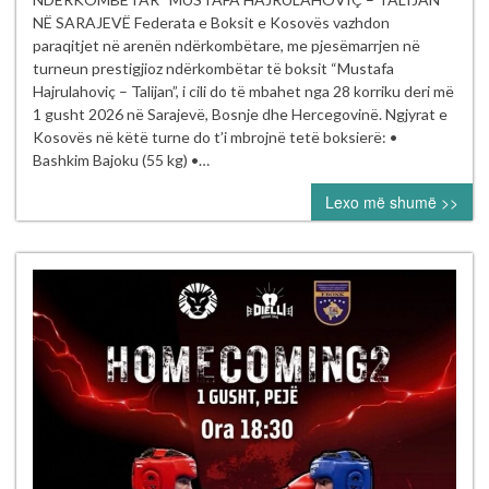
të Kosovës
NË SARAJEVË Federata e Boksit e Kosovës vazhdon
garojnë
paraqitjet në arenën ndërkombëtare, me pjesëmarrjen në
në turneun
turneun prestigjioz ndërkombëtar të boksit “Mustafa
ndërkombëtar
Hajrulahoviç – Talijan”, i cili do të mbahet nga 28 korriku deri më
“Mustafa Hajrul
1 gusht 2026 në Sarajevë, Bosnje dhe Hercegovinë. Ngjyrat e
–
Kosovës në këtë turne do t’i mbrojnë tetë boksierë: •
Talijan” në
Bashkim Bajoku (55 kg) •…
Sarajevë
Lexo më shumë >>