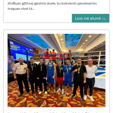
mbajt
zhvilluan gjithsej gjashtë duele, ku boksierët pjesëmarrës
me
treguan nivel të…
sukses
Lexo më shumë >>
në
Pejë