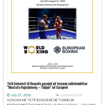
Tetë boksierë të Kosovës garojnë në turneun ndërkombëtar
“Mustafa Hajrulahoviç – Talijan” në Sarajevë
on
July 27, 2026
Comments Off
Tetë
KOSOVA ME TETË BOKSIERË NË TURNEUN
boksierë
NDËRKOMBËTAR “MUSTAFA HAJRULAHOVIÇ – TALIJAN”