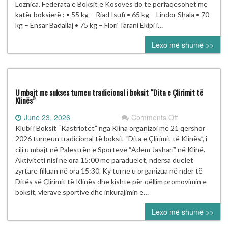
boksierë
Loznica. Federata e Boksit e Kosovës do të përfaqësohet me
në
katër boksierë : • 55 kg – Riad Isufi • 65 kg – Lindor Shala • 70
Kampionatin
kg – Ensar Badallaj • 75 kg – Flori Tarani Ekipi i…
Evropian
Lexo më shumë >>
U19
në
Loznicë
U mbajt me sukses turneu tradicional i boksit “Dita e Çlirimit të
Klinës”
on
June 23, 2026
Comments Off
U
Klubi i Boksit “Kastriotët” nga Klina organizoi më 21 qershor
mbajt
2026 turneun tradicional të boksit “Dita e Çlirimit të Klinës”, i
me
cili u mbajt në Palestrën e Sporteve “Adem Jashari” në Klinë.
sukses
Aktiviteti nisi në ora 15:00 me paraduelet, ndërsa duelet
turneu
zyrtare filluan në ora 15:30. Ky turne u organizua në nder të
tradicional
Ditës së Çlirimit të Klinës dhe kishte për qëllim promovimin e
i
boksit, vlerave sportive dhe inkurajimin e…
boksit
Lexo më shumë >>
“Dita
e