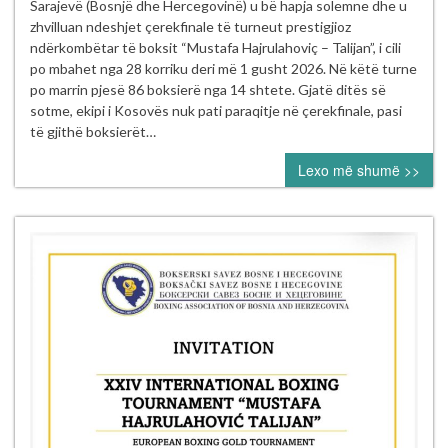
boksierë
Sarajevë (Bosnjë dhe Hercegovinë) u bë hapja solemne dhe u
të
zhvilluan ndeshjet çerekfinale të turneut prestigjioz
Kosovës
ndërkombëtar të boksit “Mustafa Hajrulahoviç – Talijan”, i cili
nesër
po mbahet nga 28 korriku deri më 1 gusht 2026. Në këtë turne
në
po marrin pjesë 86 boksierë nga 14 shtete. Gjatë ditës së
gjysmëfinalet
sotme, ekipi i Kosovës nuk pati paraqitje në çerekfinale, pasi
e
të gjithë boksierët…
turneut
Lexo më shumë >>
ndërkombëtar
“Mustafa
Hajrulahović
–
Talijan”