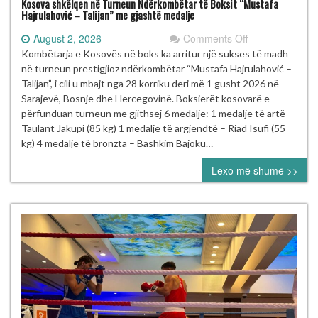
Kosova shkëlqen në Turneun Ndërkombëtar të Boksit “Mustafa
Hajrulahović – Talijan” me gjashtë medalje
on
August 2, 2026
Comments Off
Kosova
Kombëtarja e Kosovës në boks ka arritur një sukses të madh
shkëlqen
në turneun prestigjioz ndërkombëtar “Mustafa Hajrulahović –
në
Talijan”, i cili u mbajt nga 28 korriku deri më 1 gusht 2026 në
Turneun
Sarajevë, Bosnje dhe Hercegovinë. Boksierët kosovarë e
Ndërkombëtar
përfunduan turneun me gjithsej 6 medalje: 1 medalje të artë –
të
Taulant Jakupi (85 kg) 1 medalje të argjendtë – Riad Isufi (55
Boksit
kg) 4 medalje të bronzta – Bashkim Bajoku…
“Mustafa
Lexo më shumë >>
Hajrulahović
–
Talijan”
me
gjashtë
medalje