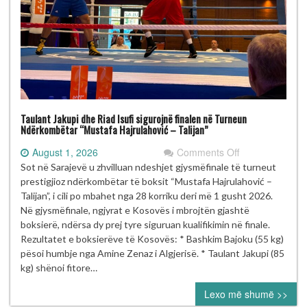
Taulant Jakupi dhe Riad Isufi sigurojnë finalen në Turneun
Ndërkombëtar “Mustafa Hajrulahović – Talijan”
on
August 1, 2026
Comments Off
Taulant
Sot në Sarajevë u zhvilluan ndeshjet gjysmëfinale të turneut
Jakupi
prestigjioz ndërkombëtar të boksit “Mustafa Hajrulahović –
dhe
Talijan”, i cili po mbahet nga 28 korriku deri më 1 gusht 2026.
Riad
Në gjysmëfinale, ngjyrat e Kosovës i mbrojtën gjashtë
Isufi
boksierë, ndërsa dy prej tyre siguruan kualifikimin në finale.
sigurojnë
Rezultatet e boksierëve të Kosovës: * Bashkim Bajoku (55 kg)
finalen
pësoi humbje nga Amine Zenaz i Algjerisë. * Taulant Jakupi (85
në
kg) shënoi fitore…
Turneun
Lexo më shumë >>
Ndërkombëtar