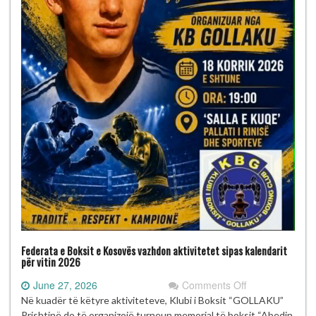
Federata e Boksit e Kosovës vazhdon aktivitetet sipas kalendarit
për vitin 2026
on
June 27, 2026
Comments Off
Federata
Në kuadër të këtyre aktiviteteve, Klubi i Boksit “GOLLAKU”
e
Prishtinë do të organizojë turneun memorial të boksit “Abedin