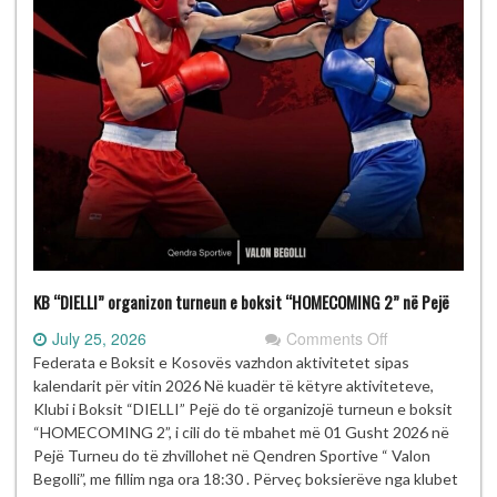
KB “DIELLI” organizon turneun e boksit “HOMECOMING 2” në Pejë
on
July 25, 2026
Comments Off
KB
Federata e Boksit e Kosovës vazhdon aktivitetet sipas
“DIELLI”
kalendarit për vitin 2026 Në kuadër të këtyre aktiviteteve,
organizon
Klubi i Boksit “DIELLI” Pejë do të organizojë turneun e boksit
turneun
“HOMECOMING 2”, i cili do të mbahet më 01 Gusht 2026 në
e
Pejë Turneu do të zhvillohet në Qendren Sportive “ Valon
boksit
Begolli”, me fillim nga ora 18:30 . Përveç boksierëve nga klubet