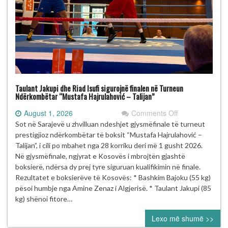
Taulant Jakupi dhe Riad Isufi sigurojnë finalen në Turneun
Ndërkombëtar “Mustafa Hajrulahović – Talijan”
on
August 1, 2026
Comments Off
Taulant
Sot në Sarajevë u zhvilluan ndeshjet gjysmëfinale të turneut
Jakupi
prestigjioz ndërkombëtar të boksit “Mustafa Hajrulahović –
dhe
Talijan”, i cili po mbahet nga 28 korriku deri më 1 gusht 2026.
Riad
Në gjysmëfinale, ngjyrat e Kosovës i mbrojtën gjashtë
Isufi
boksierë, ndërsa dy prej tyre siguruan kualifikimin në finale.
sigurojnë
Rezultatet e boksierëve të Kosovës: * Bashkim Bajoku (55 kg)
finalen
pësoi humbje nga Amine Zenaz i Algjerisë. * Taulant Jakupi (85
në
kg) shënoi fitore…
Turneun
Lexo më shumë >>
Ndërkombëtar