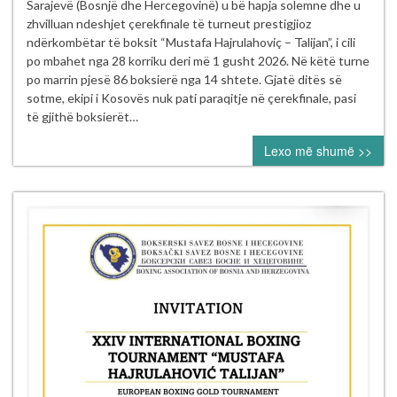
boksierë
Sarajevë (Bosnjë dhe Hercegovinë) u bë hapja solemne dhe u
të
zhvilluan ndeshjet çerekfinale të turneut prestigjioz
Kosovës
ndërkombëtar të boksit “Mustafa Hajrulahoviç – Talijan”, i cili
nesër
po mbahet nga 28 korriku deri më 1 gusht 2026. Në këtë turne
në
po marrin pjesë 86 boksierë nga 14 shtete. Gjatë ditës së
gjysmëfinalet
sotme, ekipi i Kosovës nuk pati paraqitje në çerekfinale, pasi
e
të gjithë boksierët…
turneut
Lexo më shumë >>
ndërkombëtar
“Mustafa
Hajrulahović
–
Talijan”