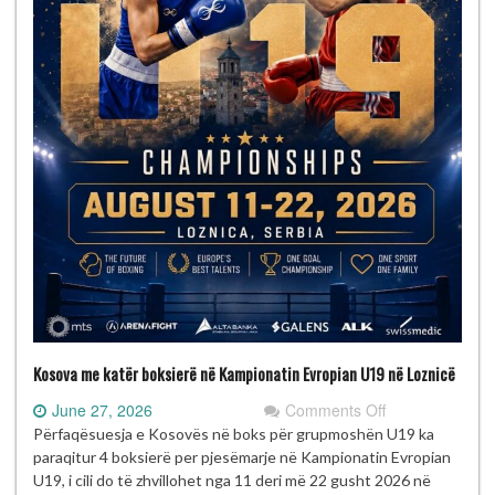
Kosova me katër boksierë në Kampionatin Evropian U19 në Loznicë
on
June 27, 2026
Comments Off
Kosova
Përfaqësuesja e Kosovës në boks për grupmoshën U19 ka
me
paraqitur 4 boksierë per pjesëmarje në Kampionatin Evropian
katër
U19, i cili do të zhvillohet nga 11 deri më 22 gusht 2026 në