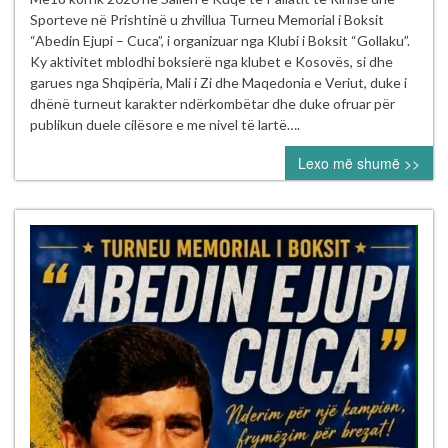
Memorial
Sporteve në Prishtinë u zhvillua Turneu Memorial i Boksit
“Abedin
“Abedin Ejupi – Cuca”, i organizuar nga Klubi i Boksit “Gollaku”.
Ejupi
Ky aktivitet mblodhi boksierë nga klubet e Kosovës, si dhe
–
garues nga Shqipëria, Mali i Zi dhe Maqedonia e Veriut, duke i
Cuca”
dhënë turneut karakter ndërkombëtar dhe duke ofruar për
publikun duele cilësore e me nivel të lartë….
Lexo më shumë >>