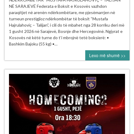
të Kosovës
NË SARAJEVË Federata e Boksit e Kosovës vazhdon
garojnë
paraqitjet në arenën ndërkombëtare, me pjesëmarrjen në
në turneun
turneun prestigjioz ndërkombëtar të boksit “Mustafa
ndërkombëtar
Hajrulahoviç – Talijan”, i cili do të mbahet nga 28 korriku deri më
“Mustafa Hajrul
1 gusht 2026 në Sarajevë, Bosnje dhe Hercegovinë. Ngjyrat e
–
Kosovës në këtë turne do t’i mbrojnë tetë boksierë: •
Talijan” në
Bashkim Bajoku (55 kg) •…
Sarajevë
Lexo më shumë >>