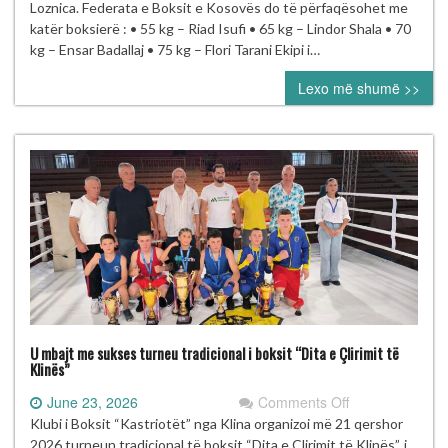
boksierë
Loznica. Federata e Boksit e Kosovës do të përfaqësohet me
në
katër boksierë : • 55 kg – Riad Isufi • 65 kg – Lindor Shala • 70
Kampionatin
kg – Ensar Badallaj • 75 kg – Flori Tarani Ekipi i…
Evropian
Lexo më shumë >>
U19
në
Loznicë
U mbajt me sukses turneu tradicional i boksit “Dita e Çlirimit të
Klinës”
on
June 23, 2026
Comments Off
U
Klubi i Boksit “Kastriotët” nga Klina organizoi më 21 qershor
mbajt
2026 turneun tradicional të boksit “Dita e Çlirimit të Klinës”, i