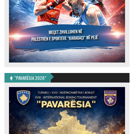
🥊 “PAVARËSIA 2026”