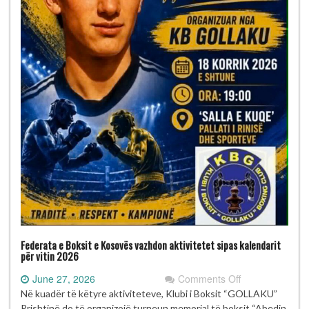
Federata e Boksit e Kosovës vazhdon aktivitetet sipas kalendarit
për vitin 2026
on
June 27, 2026
Comments Off
Federata
Në kuadër të këtyre aktiviteteve, Klubi i Boksit “GOLLAKU”
e
Prishtinë do të organizojë turneun memorial të boksit “Abedin