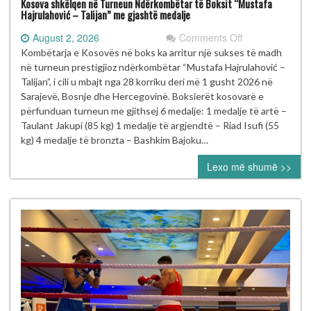
Kosova shkëlqen në Turneun Ndërkombëtar të Boksit “Mustafa
Hajrulahović – Talijan” me gjashtë medalje
on
August 2, 2026
Comments Off
Kosova
Kombëtarja e Kosovës në boks ka arritur një sukses të madh
shkëlqen
në turneun prestigjioz ndërkombëtar “Mustafa Hajrulahović –
në
Talijan”, i cili u mbajt nga 28 korriku deri më 1 gusht 2026 në
Turneun
Sarajevë, Bosnje dhe Hercegovinë. Boksierët kosovarë e
Ndërkombëtar
përfunduan turneun me gjithsej 6 medalje: 1 medalje të artë –
të
Taulant Jakupi (85 kg) 1 medalje të argjendtë – Riad Isufi (55
Boksit
kg) 4 medalje të bronzta – Bashkim Bajoku…
“Mustafa
Lexo më shumë >>
Hajrulahović
–
Talijan”
me
gjashtë
medalje