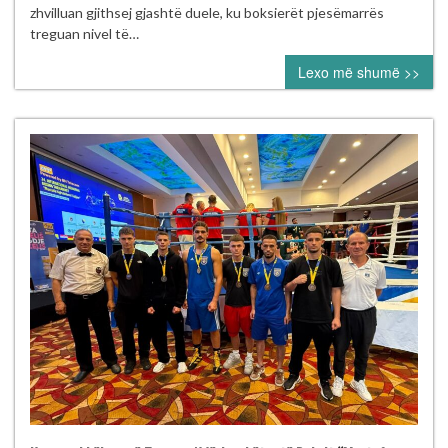
mbajt
zhvilluan gjithsej gjashtë duele, ku boksierët pjesëmarrës
me
treguan nivel të…
sukses
Lexo më shumë >>
në
Pejë