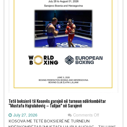
Tetë boksierë të Kosovës garojnë në turneun ndërkombëtar
“Mustafa Hajrulahoviç – Talijan” në Sarajevë
on
July 27, 2026
Comments Off
Tetë
KOSOVA ME TETË BOKSIERË NË TURNEUN
boksierë
NDËRKOMBËTAR “MUSTAFA HAJRULAHOVIÇ – TALIJAN”