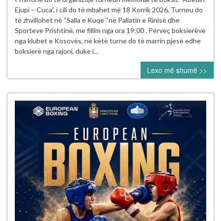
Boksit
Ejupi – Cuca”, i cili do të mbahet më 18 Korrik 2026. Turneu do
e
të zhvillohet në “Salla e Kuqe “në Pallatin e Rinisë dhe
Kosovës
Sporteve Prishtinë, me fillim nga ora 19:00 . Përveç boksierëve
vazhdon
nga klubet e Kosovës, në këtë turne do të marrin pjesë edhe
aktivitetet
boksierë nga rajoni, duke i…
sipas
Lexo më shumë >>
kalendarit
për
vitin
2026