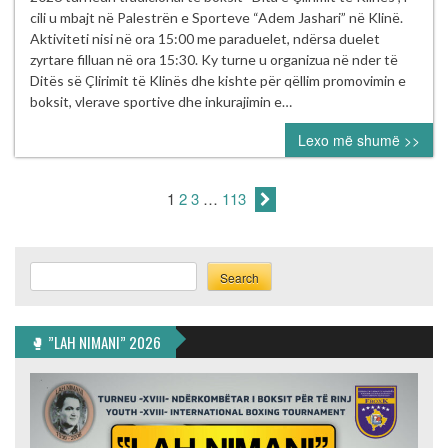
me
cili u mbajt në Palestrën e Sporteve “Adem Jashari” në Klinë.
sukses
Aktiviteti nisi në ora 15:00 me paraduelet, ndërsa duelet
turneu
zyrtare filluan në ora 15:30. Ky turne u organizua në nder të
tradicional
Ditës së Çlirimit të Klinës dhe kishte për qëllim promovimin e
i
boksit, vlerave sportive dhe inkurajimin e…
boksit
Lexo më shumë >>
“Dita
e
Çlirimit
1
2
3
…
113
të
Klinës”
Search
Search
🥊 ”LAH NIMANI” 2026