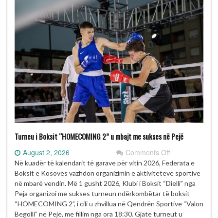
Turneu i Boksit “HOMECOMING 2” u mbajt me sukses në Pejë
on
August 2, 2026
Comments Off
Turneu
Në kuadër të kalendarit të garave për vitin 2026, Federata e
i
Boksit e Kosovës vazhdon organizimin e aktiviteteve sportive
Boksit
në mbarë vendin. Më 1 gusht 2026, Klubi i Boksit “Dielli” nga
“HOMECOMIN
Peja organizoi me sukses turneun ndërkombëtar të boksit
2”
“HOMECOMING 2”, i cili u zhvillua në Qendrën Sportive “Valon
u
Begolli” në Pejë, me fillim nga ora 18:30. Gjatë turneut u