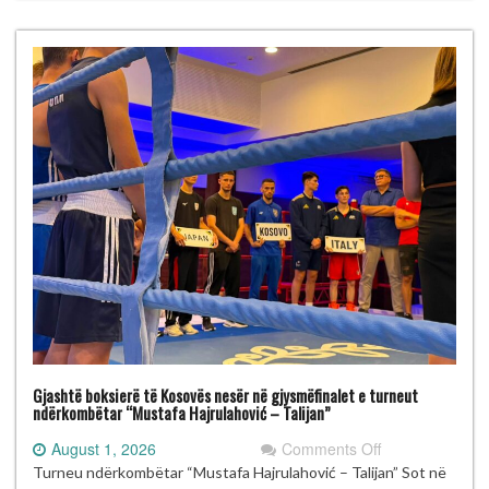
“Mustafa
Hajrulahović
–
Talijan”
Gjashtë boksierë të Kosovës nesër në gjysmëfinalet e turneut
ndërkombëtar “Mustafa Hajrulahović – Talijan”
on
August 1, 2026
Comments Off
Gjashtë
Turneu ndërkombëtar “Mustafa Hajrulahović – Talijan” Sot në