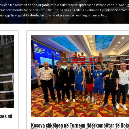
 turneun prestigjioz ndërkombëtar “Mustafa Hajrulahović – Talijan”, i cili u mbajt ng
ovinë. Boksierët kosovarë e përfunduan turneun me gjithsej 6 medalje: 1 medalje të 
 kg) 4 medalje të bronzta – Bashkim Bajoku…
ses në
Kosova shkëlqen në Turneun Ndërkombëtar të Boks