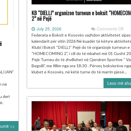
KB “DIELLI” organizon turneun e boksit “HOMECO
2” në Pejë
on
July 25, 2026
Comments Off
KB
Federata e Boksit e Kosovës vazhdon aktivitetet sipas
“DIE
kalendarit për vitin 2026 Në kuadër të këtyre aktivitet
ë
org
Klubi i Boksit “DIELLI” Pejë do të organizojë turneun e
tur
“HOMECOMING 2”, i cili do të mbahet më 01 Gusht 2
e
Pejë Turneu do të zhvillohet në Qendren Sportive “ Va
boks
të
Begolli”, me fillim nga ora 18:30 . Përveç boksierëve nga
“H
ksierë
klubet e Kosovës, në këtë turne do të marrin pjesë…
LIJAN”
2”
 Kosovës
Lexo më sh
në
rojnë
n në
Pej
 turneun
ërkombëtar
u deri
ustafa Hajrulahoviç
ë.
lijan” në
rajevë
humë >>