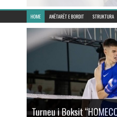
HOME
ANËTARËT E BORDIT
STRUKTURA
Kosova shkëlqen në Turn
“Mustafa Hajrulahović – 