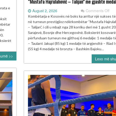
“Mustafa Hajrulahović – Talijan” me gjashtë medal
rneu
erata e
on
August 2, 2026
Comments Off
Kos
Kombëtarja e Kosovës në boks ka arritur një sukses t
ksit
oksit
shk
në turneun prestigjioz ndërkombëtar “Mustafa Hajrula
HOMECOMING
ombëtar
në
– Talijan”, i cili u mbajt nga 28 korriku deri më 1 gusht 2
rën
Tur
Sarajevë, Bosnje dhe Hercegovinë. Boksierët kosovarë
30.
Ndë
përfunduan turneun me gjithsej 6 medalje: 1 medalje t
ajt
oksierët
të
– Taulant Jakupi (85 kg) 1 medalje të argjendtë – Riad I
e
Boks
(55 kg) 4 medalje të bronzta – Bashkim Bajoku…
kses
“Mu
humë >>
Lexo më sh
Hajr
jë
–
Tali
me
gjas
med