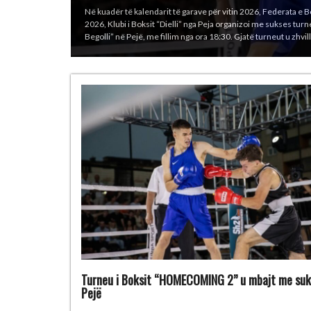
Kombëtarja e Kosovës në boks ka arritur një sukses të madh në
korriku deri më 1 gusht 2026 në Sarajevë, Bosnje dhe Herceg
Taulant Jakupi (85 kg) 1 medalje të argjendtë – Riad Isufi (55
Turneu i Boksit “HOMECOMING 2” u mbajt me suk
Pejë