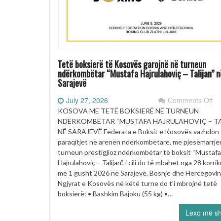
Tetë boksierë të Kosovës garojnë në turneun
ndërkombëtar “Mustafa Hajrulahoviç – Talijan” n
Sarajevë
on
July 27, 2026
Comments Off
Te
KOSOVA ME TETË BOKSIERË NË TURNEUN
bo
NDËRKOMBËTAR “MUSTAFA HAJRULAHOVIÇ – TA
të
NË SARAJEVË Federata e Boksit e Kosovës vazhdon
ga
paraqitjet në arenën ndërkombëtare, me pjesëmarrje
në
turneun prestigjioz ndërkombëtar të boksit “Mustafa
nd
Hajrulahoviç – Talijan”, i cili do të mbahet nga 28 korrik
“M
më 1 gusht 2026 në Sarajevë, Bosnje dhe Hercegovin
–
Ngjyrat e Kosovës në këtë turne do t’i mbrojnë tetë
Ta
boksierë: • Bashkim Bajoku (55 kg) •…
Sa
Lexo më s