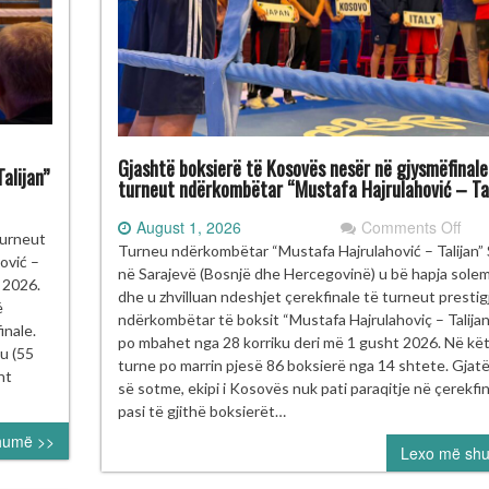
Gjashtë boksierë të Kosovës nesër në gjysmëfinale
alijan”
turneut ndërkombëtar “Mustafa Hajrulahović – Tal
on
August 1, 2026
Comments Off
ulant
turneut
Gja
Turneu ndërkombëtar “Mustafa Hajrulahović – Talijan”
kupi
ović –
bok
në Sarajevë (Bosnjë dhe Hercegovinë) u bë hapja sole
e
t 2026.
të
dhe u zhvilluan ndeshjet çerekfinale të turneut prestig
ad
ë
Kos
ndërkombëtar të boksit “Mustafa Hajrulahoviç – Talijan”, 
fi
inale.
nes
po mbahet nga 28 korriku deri më 1 gusht 2026. Në kë
gurojnë
u (55
në
turne po marrin pjesë 86 boksierë nga 14 shtete. Gjatë
nalen
nt
gjys
së sotme, ekipi i Kosovës nuk pati paraqitje në çerekfin
e
pasi të gjithë boksierët…
rneun
turn
humë >>
ërkombëtar
Lexo më sh
ndë
ustafa
“Mu