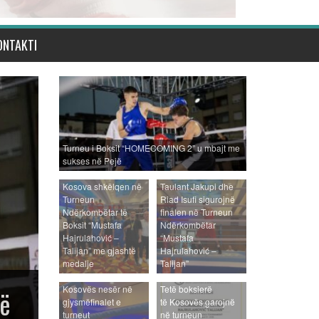
ONTAKTI
Turneu i Boksit “HOMECOMING 2” u mbajt me
sukses në Pejë
Kosova shkëlqen në
Taulant Jakupi dhe
Turneun
Riad Isufi sigurojnë
Ndërkombëtar të
finalen në Turneun
Boksit “Mustafa
Ndërkombëtar
Hajrulahović –
“Mustafa
Talijan” me gjashtë
Hajrulahović –
medalje
Talijan”
Gjashtë boksierë të
Kosovës nesër në
Tetë boksierë
gjysmëfinalet e
të Kosovës garojnë
turneut
në turneun