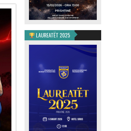
ulahović
jan”
LAUREATËT 2025