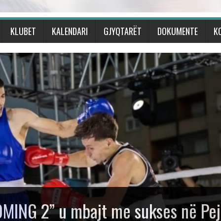
KLUBET
KALENDARI
GJYQTARËT
DOKUMENTE
K
eun Ndërkombëtar të Boksit
Talijan” me gjashtë medalje