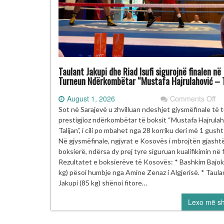
Taulant Jakupi dhe Riad Isufi sigurojnë finalen në
Turneun Ndërkombëtar “Mustafa Hajrulahović – T
on
August 1, 2026
Comments Off
Ta
Sot në Sarajevë u zhvilluan ndeshjet gjysmëfinale të 
Ja
prestigjioz ndërkombëtar të boksit “Mustafa Hajrulah
dh
Talijan”, i cili po mbahet nga 28 korriku deri më 1 gush
Ri
Në gjysmëfinale, ngjyrat e Kosovës i mbrojtën gjasht
Isu
boksierë, ndërsa dy prej tyre siguruan kualifikimin në f
si
Rezultatet e boksierëve të Kosovës: * Bashkim Bajok
fi
kg) pësoi humbje nga Amine Zenaz i Algjerisë. * Taula
në
Jakupi (85 kg) shënoi fitore…
Tu
Lexo më s
Nd
“M