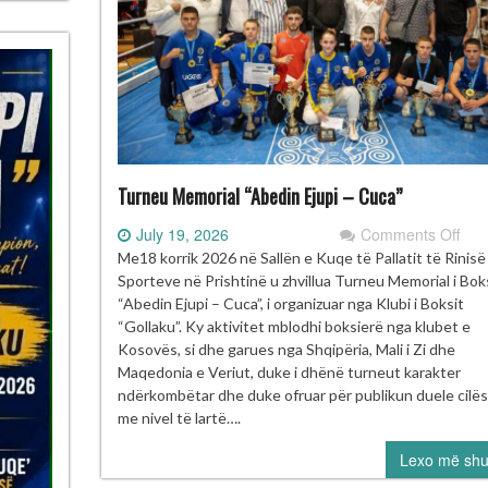
Turneu Memorial “Abedin Ejupi – Cuca”
on
July 19, 2026
Comments Off
Tur
Me18 korrik 2026 në Sallën e Kuqe të Pallatit të Rinis
Mem
Sporteve në Prishtinë u zhvillua Turneu Memorial i Bok
“Ab
“Abedin Ejupi – Cuca”, i organizuar nga Klubi i Boksit
Ejup
“Gollaku”. Ky aktivitet mblodhi boksierë nga klubet e
–
Kosovës, si dhe garues nga Shqipëria, Mali i Zi dhe
Cuc
Maqedonia e Veriut, duke i dhënë turneut karakter
ndërkombëtar dhe duke ofruar për publikun duele cilës
me nivel të lartë….
Lexo më sh