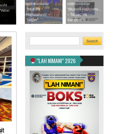
ndërkombëtar
ndërkombëtar
a 28
“Mustafa
“Mustafa Hajrulahoviç
artë –
Hajrulahović –
– Talijan” në
Talijan”
Sarajevë
Search
Search
”LAH NIMANI” 2026
it