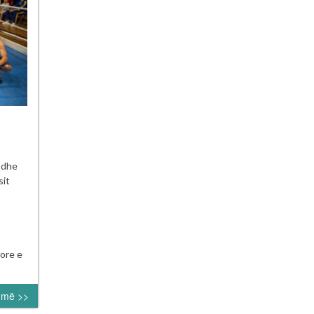
neu
ë dhe
orial
sit
edin
i
a”
ore e
umë >>