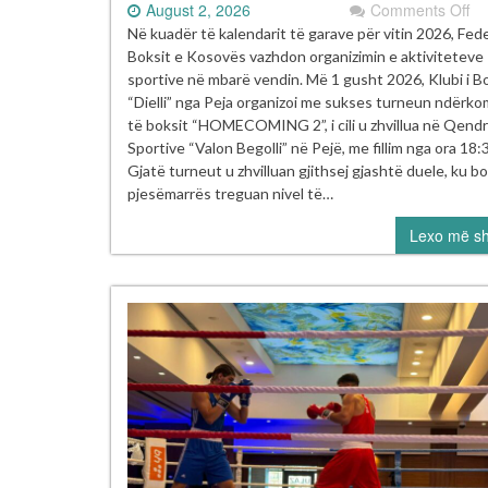
on
August 2, 2026
Comments Off
Tu
Në kuadër të kalendarit të garave për vitin 2026, Fed
i
Boksit e Kosovës vazhdon organizimin e aktiviteteve
Bo
sportive në mbarë vendin. Më 1 gusht 2026, Klubi i B
“
“Dielli” nga Peja organizoi me sukses turneun ndërk
2”
të boksit “HOMECOMING 2”, i cili u zhvillua në Qend
u
Sportive “Valon Begolli” në Pejë, me fillim nga ora 18:
mb
Gjatë turneut u zhvilluan gjithsej gjashtë duele, ku b
m
pjesëmarrës treguan nivel të…
su
Lexo më s
në
Pe