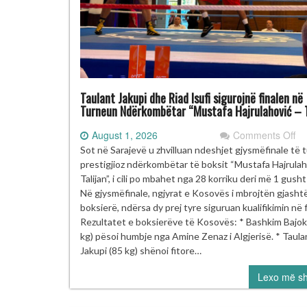
Taulant Jakupi dhe Riad Isufi sigurojnë finalen në
Turneun Ndërkombëtar “Mustafa Hajrulahović – T
on
August 1, 2026
Comments Off
Ta
Sot në Sarajevë u zhvilluan ndeshjet gjysmëfinale të 
Ja
prestigjioz ndërkombëtar të boksit “Mustafa Hajrulah
dh
Talijan”, i cili po mbahet nga 28 korriku deri më 1 gush
Ri
Në gjysmëfinale, ngjyrat e Kosovës i mbrojtën gjasht
Isu
boksierë, ndërsa dy prej tyre siguruan kualifikimin në f
si
Rezultatet e boksierëve të Kosovës: * Bashkim Bajok
fi
kg) pësoi humbje nga Amine Zenaz i Algjerisë. * Taula
në
Jakupi (85 kg) shënoi fitore…
Tu
Lexo më s
Nd
“M