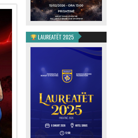
ulahović
jan”
LAUREATËT 2025