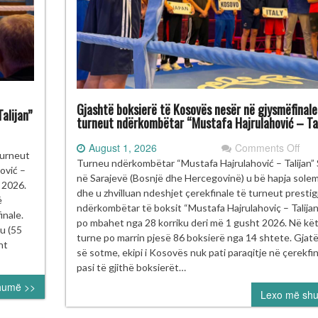
Gjashtë boksierë të Kosovës nesër në gjysmëfinale
alijan”
turneut ndërkombëtar “Mustafa Hajrulahović – Tal
on
August 1, 2026
Comments Off
ulant
turneut
Gja
Turneu ndërkombëtar “Mustafa Hajrulahović – Talijan”
kupi
ović –
bok
në Sarajevë (Bosnjë dhe Hercegovinë) u bë hapja sole
e
t 2026.
të
dhe u zhvilluan ndeshjet çerekfinale të turneut prestig
ad
ë
Kos
ndërkombëtar të boksit “Mustafa Hajrulahoviç – Talijan”, 
fi
inale.
nes
po mbahet nga 28 korriku deri më 1 gusht 2026. Në kë
gurojnë
u (55
në
turne po marrin pjesë 86 boksierë nga 14 shtete. Gjatë
nalen
nt
gjys
së sotme, ekipi i Kosovës nuk pati paraqitje në çerekfin
e
pasi të gjithë boksierët…
rneun
turn
humë >>
ërkombëtar
Lexo më sh
ndë
ustafa
“Mu