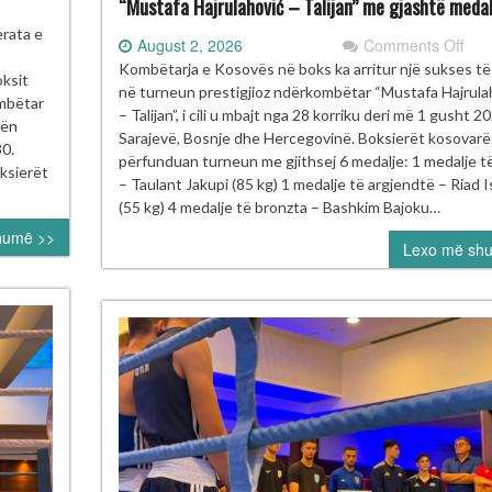
“Mustafa Hajrulahović – Talijan” me gjashtë medal
rneu
erata e
on
August 2, 2026
Comments Off
Kos
Kombëtarja e Kosovës në boks ka arritur një sukses t
ksit
oksit
shk
në turneun prestigjioz ndërkombëtar “Mustafa Hajrula
HOMECOMING
ombëtar
në
– Talijan”, i cili u mbajt nga 28 korriku deri më 1 gusht 2
rën
Tur
Sarajevë, Bosnje dhe Hercegovinë. Boksierët kosovarë
30.
Ndë
përfunduan turneun me gjithsej 6 medalje: 1 medalje t
ajt
oksierët
të
– Taulant Jakupi (85 kg) 1 medalje të argjendtë – Riad I
e
Boks
(55 kg) 4 medalje të bronzta – Bashkim Bajoku…
kses
“Mu
humë >>
Lexo më sh
Hajr
jë
–
Tali
me
gjas
med