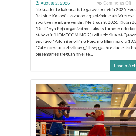
on
August 2, 2026
Comments Off
Tu
Në kuadër të kalendarit të garave për vitin 2026, Fed
i
Boksit e Kosovës vazhdon organizimin e aktiviteteve
Bo
sportive në mbarë vendin. Më 1 gusht 2026, Klubi i B
“
“Dielli” nga Peja organizoi me sukses turneun ndërk
2”
të boksit “HOMECOMING 2”, i cili u zhvillua në Qend
u
Sportive “Valon Begolli” në Pejë, me fillim nga ora 18:
mb
Gjatë turneut u zhvilluan gjithsej gjashtë duele, ku b
m
pjesëmarrës treguan nivel të…
su
Lexo më s
në
Pe