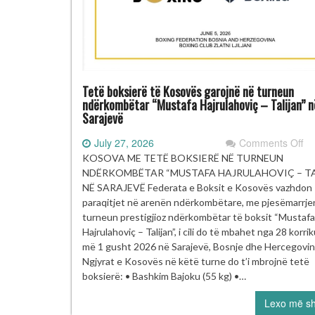
Tetë boksierë të Kosovës garojnë në turneun
ndërkombëtar “Mustafa Hajrulahoviç – Talijan” n
Sarajevë
on
July 27, 2026
Comments Off
Te
KOSOVA ME TETË BOKSIERË NË TURNEUN
bo
NDËRKOMBËTAR “MUSTAFA HAJRULAHOVIÇ – TA
të
NË SARAJEVË Federata e Boksit e Kosovës vazhdon
ga
paraqitjet në arenën ndërkombëtare, me pjesëmarrje
në
turneun prestigjioz ndërkombëtar të boksit “Mustafa
nd
Hajrulahoviç – Talijan”, i cili do të mbahet nga 28 korrik
“M
më 1 gusht 2026 në Sarajevë, Bosnje dhe Hercegovin
–
Ngjyrat e Kosovës në këtë turne do t’i mbrojnë tetë
Ta
boksierë: • Bashkim Bajoku (55 kg) •…
Sa
Lexo më s