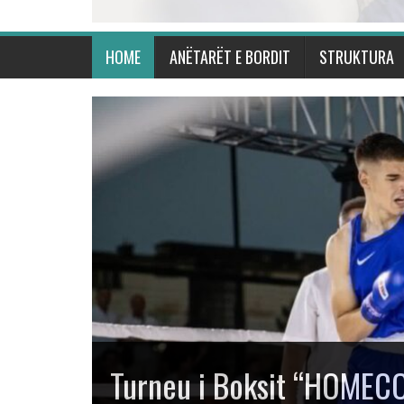
HOME
ANËTARËT E BORDIT
STRUKTURA
Kosova shkëlqen në Turn
“Mustafa Hajrulahović – 