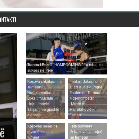
ONTAKTI
Turneu i Boksit “HOMECOMING 2” u mbajt me
sukses në Pejë
Kosova shkëlqen në
Taulant Jakupi dhe
Turneun
Riad Isufi sigurojnë
Ndërkombëtar të
finalen në Turneun
Boksit “Mustafa
Ndërkombëtar
Hajrulahović –
“Mustafa
Talijan” me gjashtë
Hajrulahović –
medalje
Talijan”
Gjashtë boksierë të
Kosovës nesër në
Tetë boksierë
gjysmëfinalet e
të Kosovës garojnë
turneut
në turneun