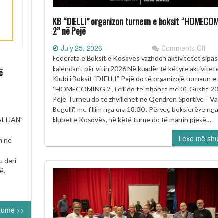
KB “DIELLI” organizon turneun e boksit “HOMECO
2” në Pejë
on
July 25, 2026
Comments Off
KB
Federata e Boksit e Kosovës vazhdon aktivitetet sipas
“DIE
kalendarit për vitin 2026 Në kuadër të këtyre aktivitet
ë
org
Klubi i Boksit “DIELLI” Pejë do të organizojë turneun e
tur
“HOMECOMING 2”, i cili do të mbahet më 01 Gusht 2
e
Pejë Turneu do të zhvillohet në Qendren Sportive “ Va
boks
të
Begolli”, me fillim nga ora 18:30 . Përveç boksierëve nga
“H
ksierë
klubet e Kosovës, në këtë turne do të marrin pjesë…
LIJAN”
2”
 Kosovës
Lexo më sh
në
rojnë
n në
Pej
 turneun
ërkombëtar
u deri
ustafa Hajrulahoviç
ë.
lijan” në
rajevë
humë >>