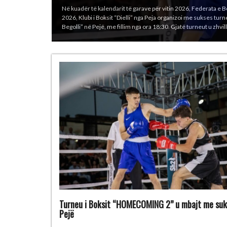
Kombëtarja e Kosovës në boks ka arritur një sukses të madh në
korriku deri më 1 gusht 2026 në Sarajevë, Bosnje dhe Herceg
Taulant Jakupi (85 kg) 1 medalje të argjendtë – Riad Isufi (55
Turneu i Boksit “HOMECOMING 2” u mbajt me suk
Pejë