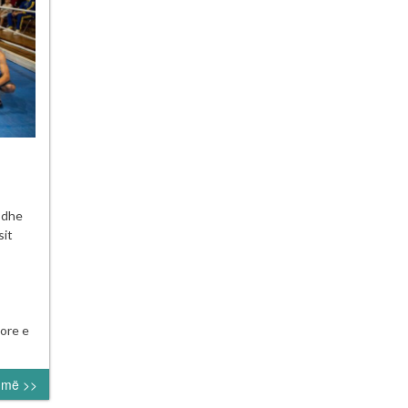
neu
ë dhe
orial
sit
edin
i
a”
ore e
umë >>