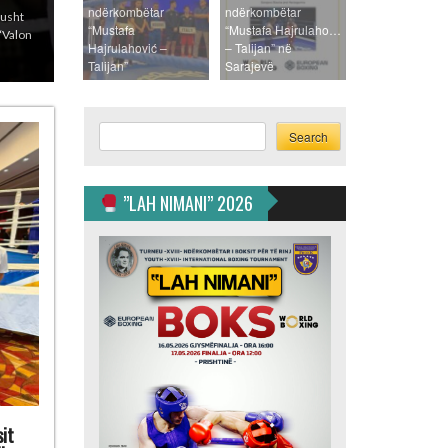
ndërkombëtar
ndërkombëtar
a 28
“Mustafa
“Mustafa Hajrulahoviç
artë –
Hajrulahović –
– Talijan” në
Talijan”
Sarajevë
Search
Search
”LAH NIMANI” 2026
it