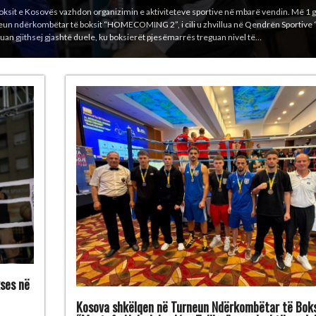
 turneun prestigjioz ndërkombëtar “Mustafa Hajrulahović – Talijan”, i cili u mbajt ng
ovinë. Boksierët kosovarë e përfunduan turneun me gjithsej 6 medalje: 1 medalje të 
 kg) 4 medalje të bronzta – Bashkim Bajoku…
ses në
Kosova shkëlqen në Turneun Ndërkombëtar të Boks