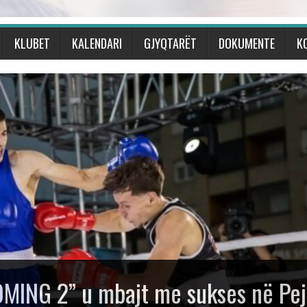
KLUBET
KALENDARI
GJYQTARËT
DOKUMENTE
K
eun Ndërkombëtar të Boksit
Talijan” me gjashtë medalje