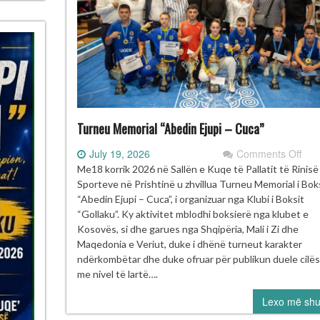
Turneu Memorial “Abedin Ejupi – Cuca”
on
July 19, 2026
Comments Off
Tur
Me18 korrik 2026 në Sallën e Kuqe të Pallatit të Rinis
Mem
Sporteve në Prishtinë u zhvillua Turneu Memorial i Bok
“Ab
“Abedin Ejupi – Cuca”, i organizuar nga Klubi i Boksit
Ejup
“Gollaku”. Ky aktivitet mblodhi boksierë nga klubet e
–
Kosovës, si dhe garues nga Shqipëria, Mali i Zi dhe
Cuc
Maqedonia e Veriut, duke i dhënë turneut karakter
ndërkombëtar dhe duke ofruar për publikun duele cilës
me nivel të lartë….
Lexo më sh