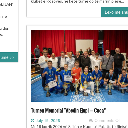
“H
klubet e Kosovës, në këtë turne do të marrin pjesë…
ksierë
LIJAN”
2”
 Kosovës
Lexo më sh
në
rojnë
n në
Pej
 turneun
ërkombëtar
u deri
ustafa Hajrulahoviç
ë.
lijan” në
rajevë
humë >>
Turneu Memorial “Abedin Ejupi – Cuca”
on
July 19, 2026
Comments Off
Tur
Me18 korrik 2026 në Sallën e Kuqe të Pallatit të Rinis