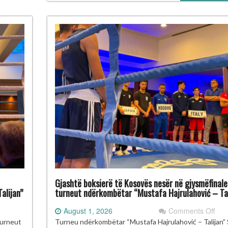
–
Tali
me
gjas
med
Gjashtë boksierë të Kosovës nesër në gjysmëfinale
alijan”
turneut ndërkombëtar “Mustafa Hajrulahović – Tal
on
August 1, 2026
Comments Off
ulant
Gja
turneut
Turneu ndërkombëtar “Mustafa Hajrulahović – Talijan”