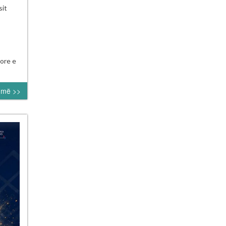
orial
sit
edin
i
a”
ore e
umë >>