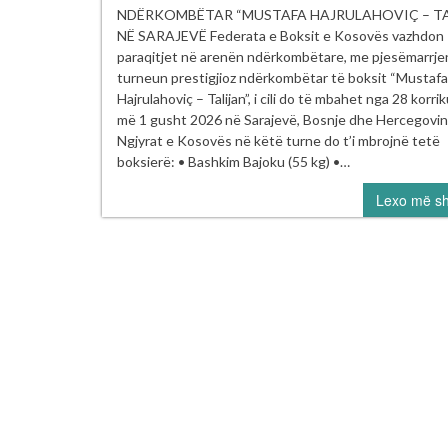
bo
NDËRKOMBËTAR “MUSTAFA HAJRULAHOVIÇ – TA
të
NË SARAJEVË Federata e Boksit e Kosovës vazhdon
ga
paraqitjet në arenën ndërkombëtare, me pjesëmarrje
në
turneun prestigjioz ndërkombëtar të boksit “Mustafa
nd
Hajrulahoviç – Talijan”, i cili do të mbahet nga 28 korrik
“M
më 1 gusht 2026 në Sarajevë, Bosnje dhe Hercegovin
–
Ngjyrat e Kosovës në këtë turne do t’i mbrojnë tetë
Ta
boksierë: • Bashkim Bajoku (55 kg) •…
Sa
Lexo më s