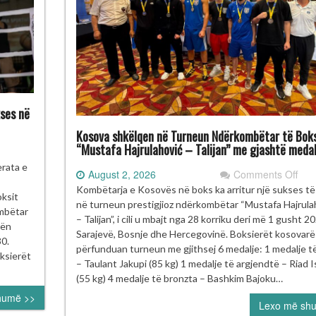
ses në
Kosova shkëlqen në Turneun Ndërkombëtar të Boks
“Mustafa Hajrulahović – Talijan” me gjashtë medal
rneu
erata e
on
August 2, 2026
Comments Off
Kos
Kombëtarja e Kosovës në boks ka arritur një sukses t
ksit
oksit
shk
në turneun prestigjioz ndërkombëtar “Mustafa Hajrula
HOMECOMING
ombëtar
në
– Talijan”, i cili u mbajt nga 28 korriku deri më 1 gusht 2
rën
Tur
Sarajevë, Bosnje dhe Hercegovinë. Boksierët kosovarë
30.
Ndë
përfunduan turneun me gjithsej 6 medalje: 1 medalje t
ajt
oksierët
të
– Taulant Jakupi (85 kg) 1 medalje të argjendtë – Riad I
e
Boks
(55 kg) 4 medalje të bronzta – Bashkim Bajoku…
kses
“Mu
humë >>
Lexo më sh
Hajr
jë