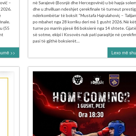
kupi
bok
ović –
në Sarajevë (Bosnjë dhe Hercegovinë) u bë hapja sole
e
të
t 2026.
dhe u zhvilluan ndeshjet çerekfinale të turneut prestig
ad
Kos
ë
ndërkombëtar të boksit “Mustafa Hajrulahoviç – Talijan”, 
fi
nes
inale.
po mbahet nga 28 korriku deri më 1 gusht 2026. Në kë
gurojnë
në
u (55
turne po marrin pjesë 86 boksierë nga 14 shtete. Gjatë
nalen
gjys
nt
së sotme, ekipi i Kosovës nuk pati paraqitje në çerekfin
e
pasi të gjithë boksierët…
rneun
turn
humë >>
Lexo më sh
ërkombëtar
ndë
ustafa
“Mu
jrulahović
Hajr
–
ijan”
Tali