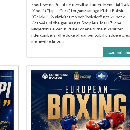
Mem
Sporteve në Prishtinë u zhvillua Turneu Memorial i Bok
“Ab
“Abedin Ejupi – Cuca”, i organizuar nga Klubi i Boksit
Ejup
“Gollaku”. Ky aktivitet mblodhi boksierë nga klubet e
–
Kosovës, si dhe garues nga Shqipëria, Mali i Zi dhe
Cuc
Maqedonia e Veriut, duke i dhënë turneut karakter
ndërkombëtar dhe duke ofruar për publikun duele cilës
me nivel të lartë….
Lexo më sh