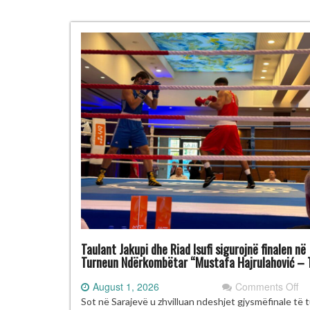
Taulant Jakupi dhe Riad Isufi sigurojnë finalen në
Turneun Ndërkombëtar “Mustafa Hajrulahović – T
on
August 1, 2026
Comments Off
Ta
Sot në Sarajevë u zhvilluan ndeshjet gjysmëfinale të 