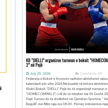
KB “DIELLI” organizon turneun e boksit “HOMECO
2” në Pejë
on
July 25, 2026
Comments Off
KB
Federata e Boksit e Kosovës vazhdon aktivitetet sipas
“DIE
kalendarit për vitin 2026 Në kuadër të këtyre aktivitet
ë
org
Klubi i Boksit “DIELLI” Pejë do të organizojë turneun e
tur
“HOMECOMING 2”, i cili do të mbahet më 01 Gusht 2
e
Pejë Turneu do të zhvillohet në Qendren Sportive “ Va
boks
Begolli”, me fillim nga ora 18:30 . Përveç boksierëve nga
të