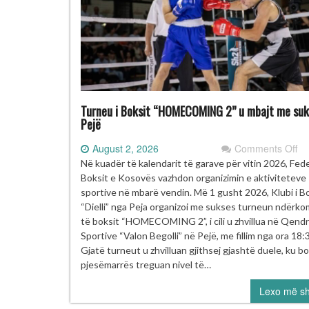
Turneu i Boksit “HOMECOMING 2” u mbajt me suk
Pejë
on
August 2, 2026
Comments Off
Tu
Në kuadër të kalendarit të garave për vitin 2026, Fed
i
Boksit e Kosovës vazhdon organizimin e aktiviteteve
Bo
sportive në mbarë vendin. Më 1 gusht 2026, Klubi i B
“
“Dielli” nga Peja organizoi me sukses turneun ndërk
2”
të boksit “HOMECOMING 2”, i cili u zhvillua në Qend
u
Sportive “Valon Begolli” në Pejë, me fillim nga ora 18:
mb
Gjatë turneut u zhvilluan gjithsej gjashtë duele, ku b
m
pjesëmarrës treguan nivel të…
su
Lexo më s
në
Pe