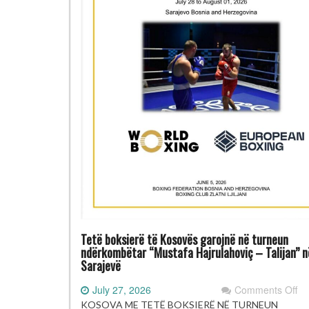
Tetë boksierë të Kosovës garojnë në turneun
ndërkombëtar “Mustafa Hajrulahoviç – Talijan” n
Sarajevë
on
July 27, 2026
Comments Off
Te
KOSOVA ME TETË BOKSIERË NË TURNEUN