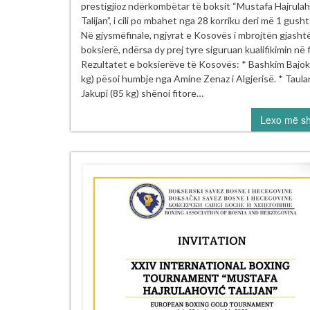
Ja
prestigjioz ndërkombëtar të boksit “Mustafa Hajrulah
dh
Talijan”, i cili po mbahet nga 28 korriku deri më 1 gush
Ri
Në gjysmëfinale, ngjyrat e Kosovës i mbrojtën gjasht
Isu
boksierë, ndërsa dy prej tyre siguruan kualifikimin në f
si
Rezultatet e boksierëve të Kosovës: * Bashkim Bajok
fi
kg) pësoi humbje nga Amine Zenaz i Algjerisë. * Taula
në
Jakupi (85 kg) shënoi fitore…
Tu
Lexo më s
Nd
“M
Ha
–
Tal