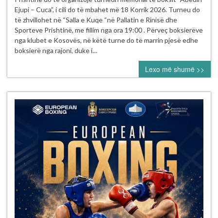
Boksit
Ejupi – Cuca”, i cili do të mbahet më 18 Korrik 2026. Turneu do
e
të zhvillohet në “Salla e Kuqe “në Pallatin e Rinisë dhe
Kosovës
Sporteve Prishtinë, me fillim nga ora 19:00 . Përveç boksierëve
vazhdon
nga klubet e Kosovës, në këtë turne do të marrin pjesë edhe
aktivitetet
boksierë nga rajoni, duke i…
sipas
Lexo më shumë >>
kalendarit
për
vitin
2026