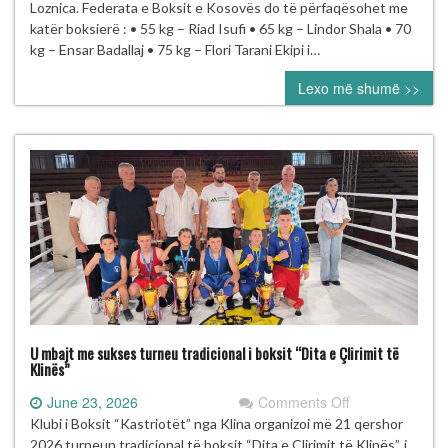
boksierë
Loznica. Federata e Boksit e Kosovës do të përfaqësohet me
në
katër boksierë : • 55 kg – Riad Isufi • 65 kg – Lindor Shala • 70
Kampionatin
kg – Ensar Badallaj • 75 kg – Flori Tarani Ekipi i…
Evropian
Lexo më shumë >>
U19
në
Loznicë
U mbajt me sukses turneu tradicional i boksit “Dita e Çlirimit të
Klinës”
on
June 23, 2026
Comments Off
U
Klubi i Boksit “Kastriotët” nga Klina organizoi më 21 qershor
mbajt
2026 turneun tradicional të boksit “Dita e Çlirimit të Klinës”, i