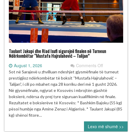
Taulant Jakupi dhe Riad Isufi sigurojnë finalen në Turneun
Ndërkombëtar “Mustafa Hajrulahović – Talijan”
on
August 1, 2026
Comments Off
Taulant
Sot në Sarajevë u zhvilluan ndeshjet gjysmëfinale të turneut
Jakupi
prestigjioz ndërkombëtar të boksit “Mustafa Hajrulahović –
dhe
Talijan”, i cili po mbahet nga 28 korriku deri më 1 gusht 2026.
Riad
Në gjysmëfinale, ngjyrat e Kosovës i mbrojtën gjashtë
Isufi
boksierë, ndërsa dy prej tyre siguruan kualifikimin në finale.
sigurojnë
Rezultatet e boksierëve të Kosovës: * Bashkim Bajoku (55 kg)
finalen
pësoi humbje nga Amine Zenaz i Algjerisë. * Taulant Jakupi (85
në
kg) shënoi fitore…
Turneun
Lexo më shumë >>
Ndërkombëtar