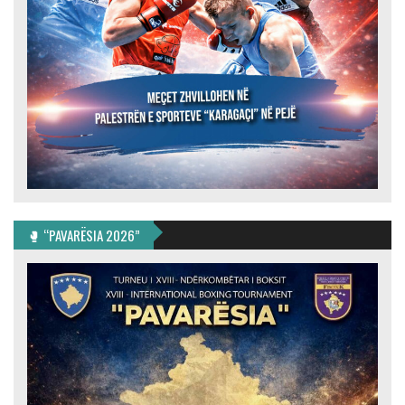
🥊 “PAVARËSIA 2026”