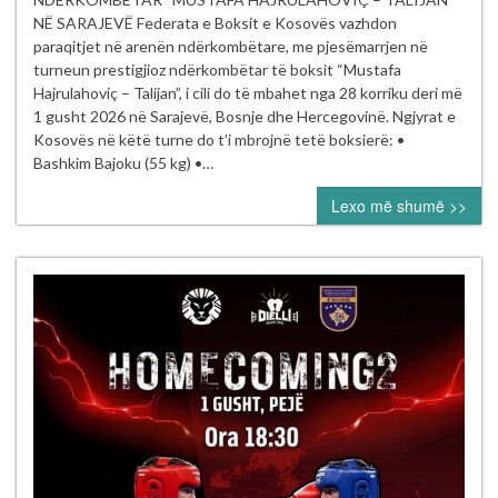
të Kosovës
NË SARAJEVË Federata e Boksit e Kosovës vazhdon
garojnë
paraqitjet në arenën ndërkombëtare, me pjesëmarrjen në
në turneun
turneun prestigjioz ndërkombëtar të boksit “Mustafa
ndërkombëtar
Hajrulahoviç – Talijan”, i cili do të mbahet nga 28 korriku deri më
“Mustafa Hajrul
1 gusht 2026 në Sarajevë, Bosnje dhe Hercegovinë. Ngjyrat e
–
Kosovës në këtë turne do t’i mbrojnë tetë boksierë: •
Talijan” në
Bashkim Bajoku (55 kg) •…
Sarajevë
Lexo më shumë >>