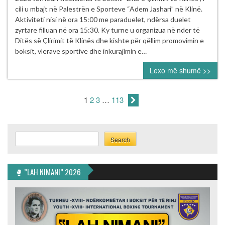
me
cili u mbajt në Palestrën e Sporteve “Adem Jashari” në Klinë.
sukses
Aktiviteti nisi në ora 15:00 me paraduelet, ndërsa duelet
turneu
zyrtare filluan në ora 15:30. Ky turne u organizua në nder të
tradicional
Ditës së Çlirimit të Klinës dhe kishte për qëllim promovimin e
i
boksit, vlerave sportive dhe inkurajimin e…
boksit
Lexo më shumë >>
“Dita
e
Çlirimit
1
2
3
…
113
të
Klinës”
Search
Search
🥊 ”LAH NIMANI” 2026