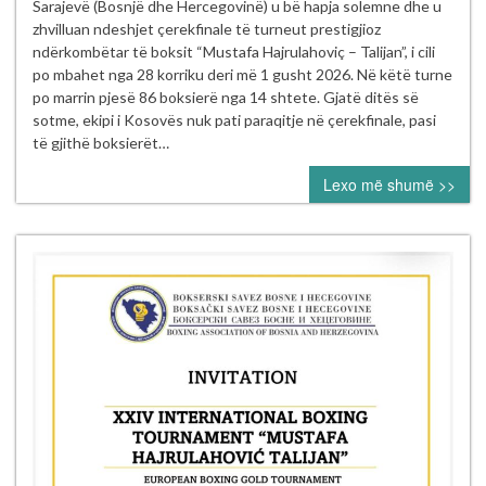
boksierë
Sarajevë (Bosnjë dhe Hercegovinë) u bë hapja solemne dhe u
të
zhvilluan ndeshjet çerekfinale të turneut prestigjioz
Kosovës
ndërkombëtar të boksit “Mustafa Hajrulahoviç – Talijan”, i cili
nesër
po mbahet nga 28 korriku deri më 1 gusht 2026. Në këtë turne
në
po marrin pjesë 86 boksierë nga 14 shtete. Gjatë ditës së
gjysmëfinalet
sotme, ekipi i Kosovës nuk pati paraqitje në çerekfinale, pasi
e
të gjithë boksierët…
turneut
Lexo më shumë >>
ndërkombëtar
“Mustafa
Hajrulahović
–
Talijan”