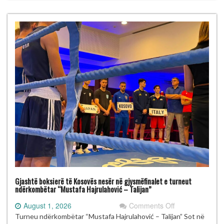
“Mustafa
Hajrulahović
–
Talijan”
Gjashtë boksierë të Kosovës nesër në gjysmëfinalet e turneut
ndërkombëtar “Mustafa Hajrulahović – Talijan”
on
August 1, 2026
Comments Off
Gjashtë
Turneu ndërkombëtar “Mustafa Hajrulahović – Talijan” Sot në