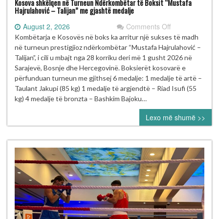
Kosova shkëlqen në Turneun Ndërkombëtar të Boksit “Mustafa
Hajrulahović – Talijan” me gjashtë medalje
on
August 2, 2026
Comments Off
Kosova
Kombëtarja e Kosovës në boks ka arritur një sukses të madh
shkëlqen
në turneun prestigjioz ndërkombëtar “Mustafa Hajrulahović –
në
Talijan”, i cili u mbajt nga 28 korriku deri më 1 gusht 2026 në
Turneun
Sarajevë, Bosnje dhe Hercegovinë. Boksierët kosovarë e
Ndërkombëtar
përfunduan turneun me gjithsej 6 medalje: 1 medalje të artë –
të
Taulant Jakupi (85 kg) 1 medalje të argjendtë – Riad Isufi (55
Boksit
kg) 4 medalje të bronzta – Bashkim Bajoku…
“Mustafa
Lexo më shumë >>
Hajrulahović
–
Talijan”
me
gjashtë
medalje