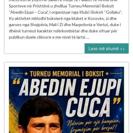
Memorial
Sporteve në Prishtinë u zhvillua Turneu Memorial i Boksit
“Abedin
“Abedin Ejupi – Cuca”, i organizuar nga Klubi i Boksit “Gollaku”.
Ejupi
Ky aktivitet mblodhi boksierë nga klubet e Kosovës, si dhe
–
garues nga Shqipëria, Mali i Zi dhe Maqedonia e Veriut, duke i
Cuca”
dhënë turneut karakter ndërkombëtar dhe duke ofruar për
publikun duele cilësore e me nivel të lartë….
Lexo më shumë >>