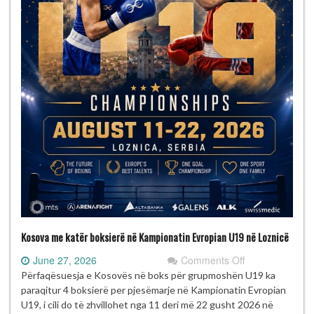
Kosova me katër boksierë në Kampionatin Evropian U19 në Loznicë
on
June 27, 2026
Comments Off
Kosova
Përfaqësuesja e Kosovës në boks për grupmoshën U19 ka
me
paraqitur 4 boksierë per pjesëmarje në Kampionatin Evropian
katër
U19, i cili do të zhvillohet nga 11 deri më 22 gusht 2026 në