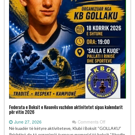
Federata e Boksit e Kosovës vazhdon aktivitetet sipas kalendarit
për vitin 2026
on
June 27, 2026
Comments Off
Federata
Në kuadër të këtyre aktiviteteve, Klubi i Boksit “GOLLAKU”
e
Prishtinë do të organizojë turneun memorial të boksit “Abedin