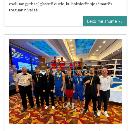
mbajt
zhvilluan gjithsej gjashtë duele, ku boksierët pjesëmarrës
me
treguan nivel të…
sukses
Lexo më shumë >>
në
Pejë