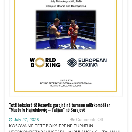
Tetë boksierë të Kosovës garojnë në turneun ndërkombëtar
“Mustafa Hajrulahoviç – Talijan” në Sarajevë
on
July 27, 2026
Comments Off
Tetë
KOSOVA ME TETË BOKSIERË NË TURNEUN
boksierë
NDËRKOMBËTAR “MUSTAFA HAJRULAHOVIÇ – TALIJAN”