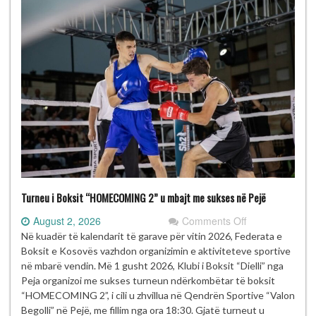
Turneu i Boksit “HOMECOMING 2” u mbajt me sukses në Pejë
on
August 2, 2026
Comments Off
Turneu
Në kuadër të kalendarit të garave për vitin 2026, Federata e
i
Boksit e Kosovës vazhdon organizimin e aktiviteteve sportive
Boksit
në mbarë vendin. Më 1 gusht 2026, Klubi i Boksit “Dielli” nga
“HOMECOMIN
Peja organizoi me sukses turneun ndërkombëtar të boksit
2”
“HOMECOMING 2”, i cili u zhvillua në Qendrën Sportive “Valon
u
Begolli” në Pejë, me fillim nga ora 18:30. Gjatë turneut u