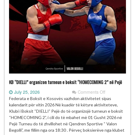
KB “DIELLI” organizon turneun e boksit “HOMECOMING 2” në Pejë
on
July 25, 2026
Comments Off
KB
Federata e Boksit e Kosovës vazhdon aktivitetet sipas
“DIELLI”
kalendarit për vitin 2026 Në kuadër të këtyre aktiviteteve,
organizon
Klubi i Boksit “DIELLI” Pejë do të organizojë turneun e boksit
turneun
“HOMECOMING 2”, i cili do të mbahet më 01 Gusht 2026 në
e
Pejë Turneu do të zhvillohet në Qendren Sportive “ Valon
boksit
Begolli”, me fillim nga ora 18:30 . Përveç boksierëve nga klubet