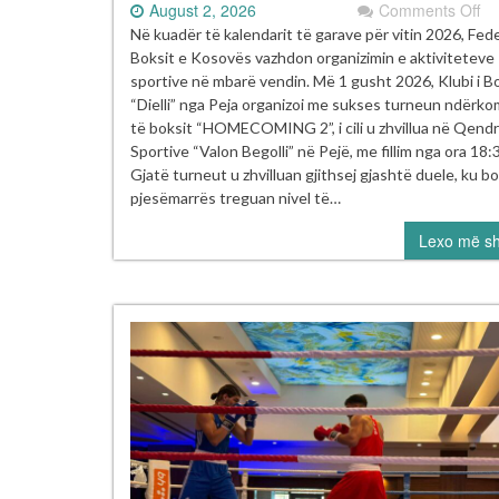
on
August 2, 2026
Comments Off
Tu
Në kuadër të kalendarit të garave për vitin 2026, Fed
i
Boksit e Kosovës vazhdon organizimin e aktiviteteve
Bo
sportive në mbarë vendin. Më 1 gusht 2026, Klubi i B
“
“Dielli” nga Peja organizoi me sukses turneun ndërk
2”
të boksit “HOMECOMING 2”, i cili u zhvillua në Qend
u
Sportive “Valon Begolli” në Pejë, me fillim nga ora 18:
mb
Gjatë turneut u zhvilluan gjithsej gjashtë duele, ku b
m
pjesëmarrës treguan nivel të…
su
Lexo më s
në
Pe