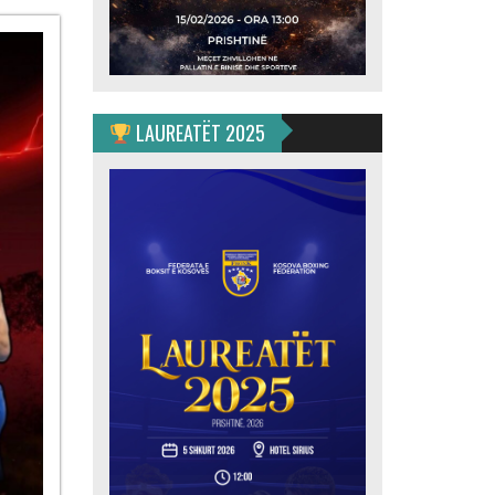
ulahović
jan”
LAUREATËT 2025