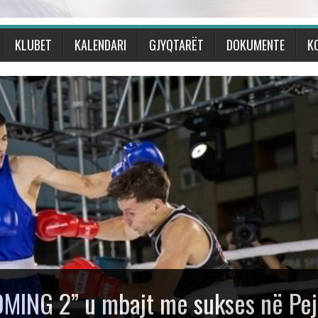
KLUBET
KALENDARI
GJYQTARËT
DOKUMENTE
K
eun Ndërkombëtar të Boksit
Talijan” me gjashtë medalje