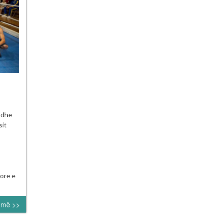
neu
ë dhe
orial
sit
edin
i
a”
ore e
umë >>