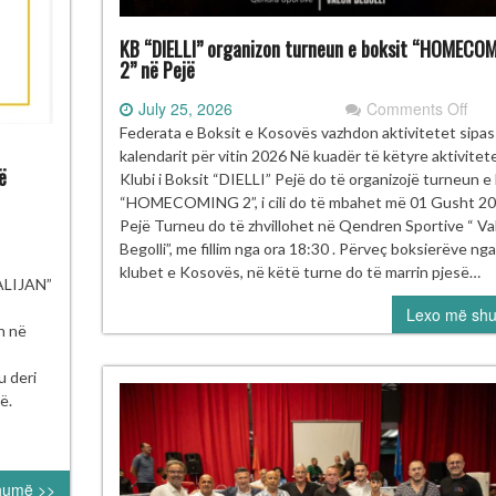
KB “DIELLI” organizon turneun e boksit “HOMECO
2” në Pejë
on
July 25, 2026
Comments Off
KB
Federata e Boksit e Kosovës vazhdon aktivitetet sipas
“DIE
kalendarit për vitin 2026 Në kuadër të këtyre aktivitet
ë
org
Klubi i Boksit “DIELLI” Pejë do të organizojë turneun e
tur
“HOMECOMING 2”, i cili do të mbahet më 01 Gusht 2
e
Pejë Turneu do të zhvillohet në Qendren Sportive “ Va
boks
Begolli”, me fillim nga ora 18:30 . Përveç boksierëve nga
të
“H
klubet e Kosovës, në këtë turne do të marrin pjesë…
ksierë
LIJAN”
2”
 Kosovës
Lexo më sh
në
rojnë
n në
Pej
 turneun
ërkombëtar
u deri
ustafa Hajrulahoviç
ë.
lijan” në
rajevë
humë >>