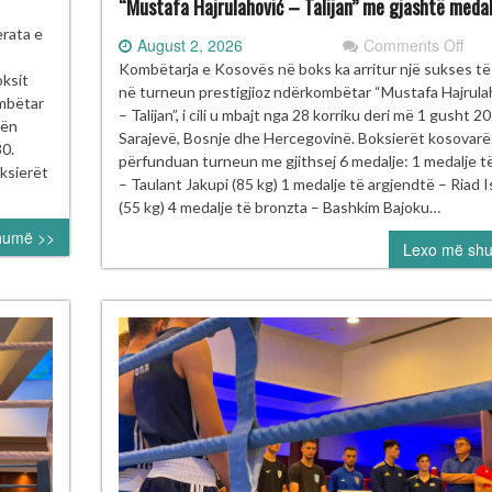
“Mustafa Hajrulahović – Talijan” me gjashtë medal
rneu
erata e
on
August 2, 2026
Comments Off
Kos
Kombëtarja e Kosovës në boks ka arritur një sukses t
ksit
oksit
shk
në turneun prestigjioz ndërkombëtar “Mustafa Hajrula
HOMECOMING
ombëtar
në
– Talijan”, i cili u mbajt nga 28 korriku deri më 1 gusht 2
rën
Tur
Sarajevë, Bosnje dhe Hercegovinë. Boksierët kosovarë
30.
Ndë
përfunduan turneun me gjithsej 6 medalje: 1 medalje t
ajt
oksierët
të
– Taulant Jakupi (85 kg) 1 medalje të argjendtë – Riad I
e
Boks
(55 kg) 4 medalje të bronzta – Bashkim Bajoku…
kses
“Mu
humë >>
Lexo më sh
Hajr
jë
–
Tali
me
gjas
med