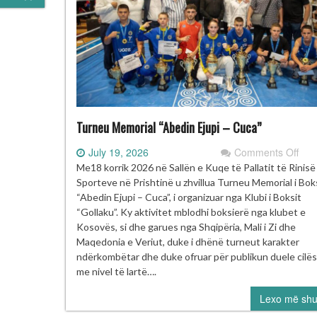
Turneu Memorial “Abedin Ejupi – Cuca”
on
July 19, 2026
Comments Off
Tur
Me18 korrik 2026 në Sallën e Kuqe të Pallatit të Rinis
Mem
Sporteve në Prishtinë u zhvillua Turneu Memorial i Bok
“Ab
“Abedin Ejupi – Cuca”, i organizuar nga Klubi i Boksit
Ejup
“Gollaku”. Ky aktivitet mblodhi boksierë nga klubet e
–
Kosovës, si dhe garues nga Shqipëria, Mali i Zi dhe
Cuc
Maqedonia e Veriut, duke i dhënë turneut karakter
ndërkombëtar dhe duke ofruar për publikun duele cilës
me nivel të lartë….
Lexo më sh