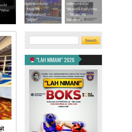
ndërkombëtar
ndërkombëtar
a 28
“Mustafa
“Mustafa Hajrulahoviç
artë –
Hajrulahović –
– Talijan” në
Talijan”
Sarajevë
Search
Search
”LAH NIMANI” 2026
it