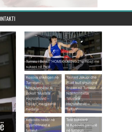
ONTAKTI
Turneu i Boksit “HOMECOMING 2” u mbajt me
sukses në Pejë
Kosova shkëlqen në
Taulant Jakupi dhe
Turneun
Riad Isufi sigurojnë
Ndërkombëtar të
finalen në Turneun
Boksit “Mustafa
Ndërkombëtar
Hajrulahović –
“Mustafa
Talijan” me gjashtë
Hajrulahović –
medalje
Talijan”
Gjashtë boksierë të
Kosovës nesër në
Tetë boksierë
gjysmëfinalet e
të Kosovës garojnë
turneut
në turneun