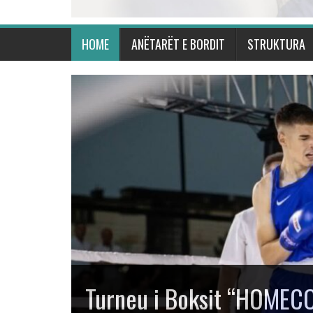
HOME
ANËTARËT E BORDIT
STRUKTURA
Kosova shkëlqen në Turn
“Mustafa Hajrulahović – 