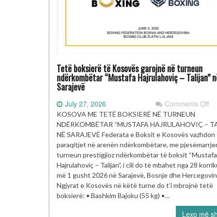
Tetë boksierë të Kosovës garojnë në turneun
ndërkombëtar “Mustafa Hajrulahoviç – Talijan” n
Sarajevë
on
July 27, 2026
Comments Off
Te
KOSOVA ME TETË BOKSIERË NË TURNEUN
bo
NDËRKOMBËTAR “MUSTAFA HAJRULAHOVIÇ – TA
të
NË SARAJEVË Federata e Boksit e Kosovës vazhdon
ga
paraqitjet në arenën ndërkombëtare, me pjesëmarrje
në
turneun prestigjioz ndërkombëtar të boksit “Mustafa
nd
Hajrulahoviç – Talijan”, i cili do të mbahet nga 28 korrik
“M
më 1 gusht 2026 në Sarajevë, Bosnje dhe Hercegovin
–
Ngjyrat e Kosovës në këtë turne do t’i mbrojnë tetë
Ta
boksierë: • Bashkim Bajoku (55 kg) •…
Sa
Lexo më s