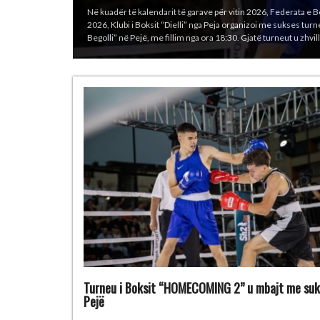
Kombëtarja e Kosovës në boks ka arritur një sukses të madh në
korriku deri më 1 gusht 2026 në Sarajevë, Bosnje dhe Herceg
Taulant Jakupi (85 kg) 1 medalje të argjendtë – Riad Isufi (55
Turneu i Boksit “HOMECOMING 2” u mbajt me suk
Pejë