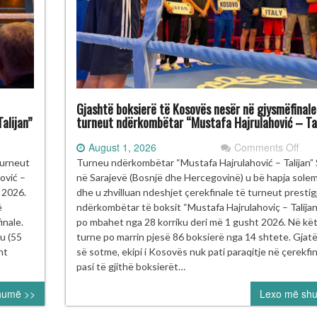
Gjashtë boksierë të Kosovës nesër në gjysmëfinale
alijan”
turneut ndërkombëtar “Mustafa Hajrulahović – Tal
on
August 1, 2026
Comments Off
ulant
Gja
turneut
Turneu ndërkombëtar “Mustafa Hajrulahović – Talijan”
kupi
bok
ović –
në Sarajevë (Bosnjë dhe Hercegovinë) u bë hapja sole
e
të
t 2026.
dhe u zhvilluan ndeshjet çerekfinale të turneut prestig
ad
Kos
ë
ndërkombëtar të boksit “Mustafa Hajrulahoviç – Talijan”, 
fi
nes
inale.
po mbahet nga 28 korriku deri më 1 gusht 2026. Në kë
gurojnë
në
u (55
turne po marrin pjesë 86 boksierë nga 14 shtete. Gjatë
nalen
gjys
nt
së sotme, ekipi i Kosovës nuk pati paraqitje në çerekfin
e
pasi të gjithë boksierët…
rneun
turn
humë >>
Lexo më sh
ërkombëtar
ndë
ustafa
“Mu