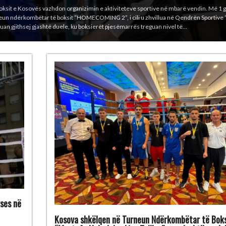
 turneun prestigjioz ndërkombëtar “Mustafa Hajrulahović – Talijan”, i cili u mbajt ng
ovinë. Boksierët kosovarë e përfunduan turneun me gjithsej 6 medalje: 1 medalje të 
 kg) 4 medalje të bronzta – Bashkim Bajoku…
ses në
Kosova shkëlqen në Turneun Ndërkombëtar të Boks