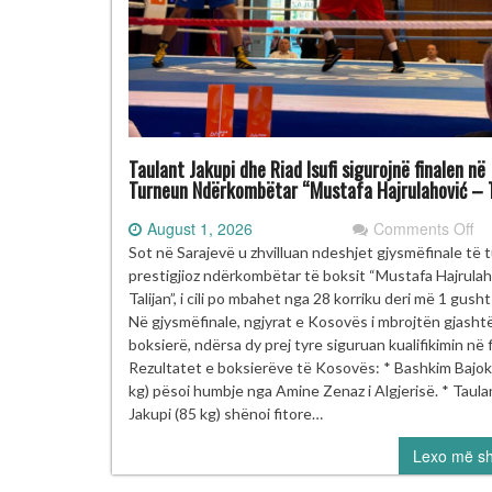
Taulant Jakupi dhe Riad Isufi sigurojnë finalen në
Turneun Ndërkombëtar “Mustafa Hajrulahović – T
on
August 1, 2026
Comments Off
Ta
Sot në Sarajevë u zhvilluan ndeshjet gjysmëfinale të 
Ja
prestigjioz ndërkombëtar të boksit “Mustafa Hajrulah
dh
Talijan”, i cili po mbahet nga 28 korriku deri më 1 gush
Ri
Në gjysmëfinale, ngjyrat e Kosovës i mbrojtën gjasht
Isu
boksierë, ndërsa dy prej tyre siguruan kualifikimin në f
si
Rezultatet e boksierëve të Kosovës: * Bashkim Bajok
fi
kg) pësoi humbje nga Amine Zenaz i Algjerisë. * Taula
në
Jakupi (85 kg) shënoi fitore…
Tu
Lexo më s
Nd
“M