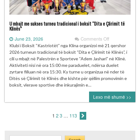
U mbajt me sukses turneu tradicional i boksit “Dita e Çlirimit të
Klinës”
on
June 23, 2026
Comments Off
U
Klubi i Boksit “Kastriotët” nga Klina organizoi më 21 qershor
mbajt
2026 turneun tradicional të boksit “Dita e Çlirimit të Klinës”, i
me
cili u mbajt në Palestrën e Sporteve “Adem Jashari” në Klinë.
sukses
Aktiviteti nisi në ora 15:00 me paraduelet, ndërsa duelet
turneu
zyrtare filluan në ora 15:30. Ky turne u organizua në nder të
tradicional
Ditës së Çlirimit të Klinës dhe kishte për qëllim promovimin e
i
boksit, vlerave sportive dhe inkurajimin e…
boksit
Lexo më shumë >>
“Dita
e
Çlirimit
1
2
3
…
113
të
Klinës”
Search
Search