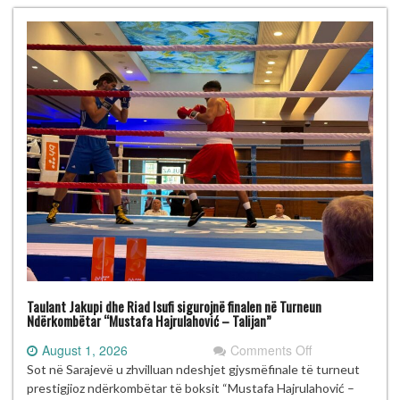
Talijan”
me
gjashtë
medalje
Taulant Jakupi dhe Riad Isufi sigurojnë finalen në Turneun
Ndërkombëtar “Mustafa Hajrulahović – Talijan”
on
August 1, 2026
Comments Off
Taulant
Sot në Sarajevë u zhvilluan ndeshjet gjysmëfinale të turneut
Jakupi
prestigjioz ndërkombëtar të boksit “Mustafa Hajrulahović –