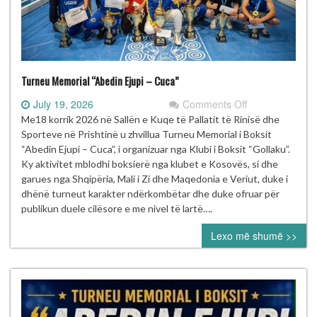
Turneu Memorial “Abedin Ejupi – Cuca”
on
July 19, 2026
Comments Off
Turneu
Me18 korrik 2026 në Sallën e Kuqe të Pallatit të Rinisë dhe
Memorial
Sporteve në Prishtinë u zhvillua Turneu Memorial i Boksit
“Abedin
“Abedin Ejupi – Cuca”, i organizuar nga Klubi i Boksit “Gollaku”.
Ejupi
Ky aktivitet mblodhi boksierë nga klubet e Kosovës, si dhe
–
garues nga Shqipëria, Mali i Zi dhe Maqedonia e Veriut, duke i
Cuca”
dhënë turneut karakter ndërkombëtar dhe duke ofruar për
publikun duele cilësore e me nivel të lartë….
Lexo më shumë >>