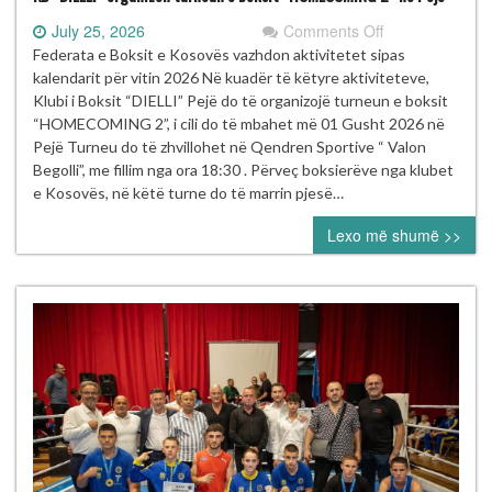
on
July 25, 2026
Comments Off
KB
Federata e Boksit e Kosovës vazhdon aktivitetet sipas
“DIELLI”
kalendarit për vitin 2026 Në kuadër të këtyre aktiviteteve,
organizon
Klubi i Boksit “DIELLI” Pejë do të organizojë turneun e boksit
turneun
“HOMECOMING 2”, i cili do të mbahet më 01 Gusht 2026 në
e
Pejë Turneu do të zhvillohet në Qendren Sportive “ Valon
boksit
Begolli”, me fillim nga ora 18:30 . Përveç boksierëve nga klubet
“HOMECOMIN
e Kosovës, në këtë turne do të marrin pjesë…
2”
Lexo më shumë >>
në
Pejë