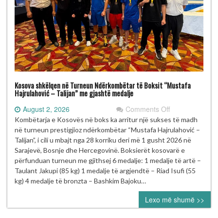
Kosova shkëlqen në Turneun Ndërkombëtar të Boksit “Mustafa
Hajrulahović – Talijan” me gjashtë medalje
on
August 2, 2026
Comments Off
Kosova
Kombëtarja e Kosovës në boks ka arritur një sukses të madh
shkëlqen
në turneun prestigjioz ndërkombëtar “Mustafa Hajrulahović –
në
Talijan”, i cili u mbajt nga 28 korriku deri më 1 gusht 2026 në
Turneun
Sarajevë, Bosnje dhe Hercegovinë. Boksierët kosovarë e
Ndërkombëtar
përfunduan turneun me gjithsej 6 medalje: 1 medalje të artë –
të
Taulant Jakupi (85 kg) 1 medalje të argjendtë – Riad Isufi (55
Boksit
kg) 4 medalje të bronzta – Bashkim Bajoku…
“Mustafa
Lexo më shumë >>
Hajrulahović
–