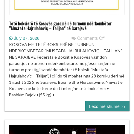
Tetë boksierë të Kosovës garojnë në turneun ndërkombëtar
“Mustafa Hajrulahoviç – Talijan” në Sarajevë
on
July 27, 2026
Comments Off
Tetë
KOSOVA ME TETË BOKSIERË NË TURNEUN
boksierë
NDËRKOMBËTAR “MUSTAFA HAJRULAHOVIÇ – TALIJAN”
të Kosovës
NË SARAJEVË Federata e Boksit e Kosovës vazhdon
garojnë
paraqitjet në arenën ndërkombëtare, me pjesëmarrjen në
në turneun
turneun prestigjioz ndërkombëtar të boksit “Mustafa
ndërkombëtar
Hajrulahoviç – Talijan”, i cili do të mbahet nga 28 korriku deri më
“Mustafa Hajrul
1 gusht 2026 në Sarajevë, Bosnje dhe Hercegovinë. Ngjyrat e
–
Kosovës në këtë turne do t’i mbrojnë tetë boksierë: •
Talijan” në
Bashkim Bajoku (55 kg) •…
Sarajevë
Lexo më shumë >>