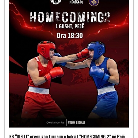
KB “DIELLI” organizon turneun e boksit “HOMECOMING 2” në Pejë