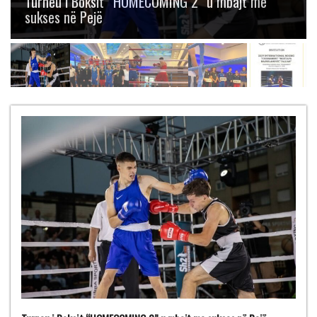
Boksit “Mustafa Hajrulahović – Talijan” me
gjashtë medalje