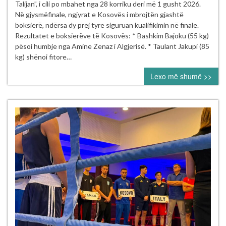
dhe
Talijan”, i cili po mbahet nga 28 korriku deri më 1 gusht 2026.
Riad
Në gjysmëfinale, ngjyrat e Kosovës i mbrojtën gjashtë
Isufi
boksierë, ndërsa dy prej tyre siguruan kualifikimin në finale.
sigurojnë
Rezultatet e boksierëve të Kosovës: * Bashkim Bajoku (55 kg)
finalen
pësoi humbje nga Amine Zenaz i Algjerisë. * Taulant Jakupi (85
në
kg) shënoi fitore…
Turneun
Lexo më shumë >>
Ndërkombëtar
“Mustafa
Hajrulahović
–
Talijan”