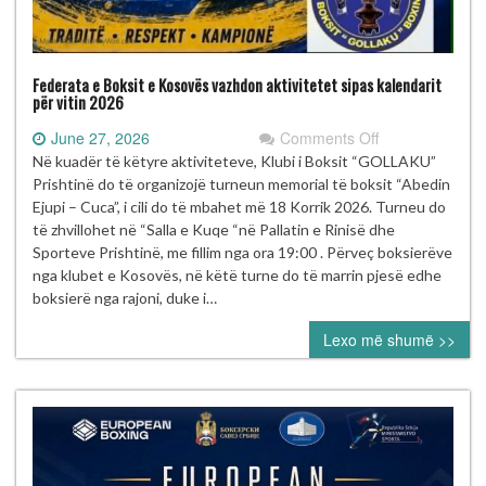
Federata e Boksit e Kosovës vazhdon aktivitetet sipas kalendarit
për vitin 2026
on
June 27, 2026
Comments Off
Federata
Në kuadër të këtyre aktiviteteve, Klubi i Boksit “GOLLAKU”
e
Prishtinë do të organizojë turneun memorial të boksit “Abedin
Boksit
Ejupi – Cuca”, i cili do të mbahet më 18 Korrik 2026. Turneu do
e
të zhvillohet në “Salla e Kuqe “në Pallatin e Rinisë dhe
Kosovës
Sporteve Prishtinë, me fillim nga ora 19:00 . Përveç boksierëve
vazhdon
nga klubet e Kosovës, në këtë turne do të marrin pjesë edhe
aktivitetet
boksierë nga rajoni, duke i…
sipas
Lexo më shumë >>
kalendarit
për
vitin
2026