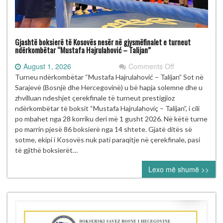
Gjashtë boksierë të Kosovës nesër në gjysmëfinalet e turneut
ndërkombëtar “Mustafa Hajrulahović – Talijan”
on
August 1, 2026
Comments Off
Gjashtë
Turneu ndërkombëtar “Mustafa Hajrulahović – Talijan” Sot në
boksierë
Sarajevë (Bosnjë dhe Hercegovinë) u bë hapja solemne dhe u
të
zhvilluan ndeshjet çerekfinale të turneut prestigjioz
Kosovës
ndërkombëtar të boksit “Mustafa Hajrulahoviç – Talijan”, i cili
nesër
po mbahet nga 28 korriku deri më 1 gusht 2026. Në këtë turne
në
po marrin pjesë 86 boksierë nga 14 shtete. Gjatë ditës së
gjysmëfinalet
sotme, ekipi i Kosovës nuk pati paraqitje në çerekfinale, pasi
e
të gjithë boksierët…
turneut
Lexo më shumë >>
ndërkombëtar
“Mustafa
Hajrulahović
–
Talijan”