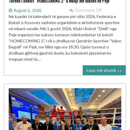
Turneu i Boksit “HOMECOMING 2” u mbajt me sukses në Pejë
on
August 2, 2026
Comments Off
Turneu
Në kuadër të kalendarit të garave për vitin 2026, Federata e
i
Boksit e Kosovës vazhdon organizimin e aktiviteteve sportive
Boksit
në mbarë vendin. Më 1 gusht 2026, Klubi i Boksit “Dielli” nga
“HOMECOMIN
Peja organizoi me sukses turneun ndërkombëtar të boksit
2”
“HOMECOMING 2”, i cili u zhvillua në Qendrën Sportive “Valon
u
Begolli” në Pejë, me fillim nga ora 18:30. Gjatë turneut u
mbajt
zhvilluan gjithsej gjashtë duele, ku boksierët pjesëmarrës
me
treguan nivel të…
sukses
Lexo më shumë >>
në
Pejë