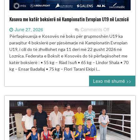
Kosova me katër boksierë në Kampionatin Evropian U19 në Loznicë
on
June 27, 2026
Comments Off
Kosova
Përfaqësuesja e Kosovës në boks për grupmoshën U19 ka
me
paraqitur 4 boksierë per pjesëmarje në Kampionatin Evropian
katër
U19, i cili do të zhvillohet nga 11 deri më 22 gusht 2026 në
boksierë
Loznica. Federata e Boksit e Kosovës do të përfaqësohet me
në
katër boksierë : • 55 kg – Riad Isufi • 65 kg – Lindor Shala • 70
Kampionatin
kg – Ensar Badallaj • 75 kg – Flori Tarani Ekipi i…
Evropian
Lexo më shumë >>
U19
në
Loznicë