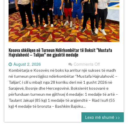
Kosova shkëlqen në Turneun Ndërkombëtar të Boksit “Mustafa
Hajrulahović – Talijan” me gjashtë medalje
on
August 2, 2026
Comments Off
Kosova
Kombëtarja e Kosovës në boks ka arritur një sukses të madh
shkëlqen
në turneun prestigjioz ndërkombëtar “Mustafa Hajrulahović –
në
Talijan”, i cili u mbajt nga 28 korriku deri më 1 gusht 2026 në
Turneun
Sarajevë, Bosnje dhe Hercegovinë. Boksierët kosovarë e
Ndërkombëtar
përfunduan turneun me gjithsej 6 medalje: 1 medalje të artë –
të
Taulant Jakupi (85 kg) 1 medalje të argjendtë – Riad Isufi (55
Boksit
kg) 4 medalje të bronzta – Bashkim Bajoku…
“Mustafa
Lexo më shumë >>
Hajrulahović
–