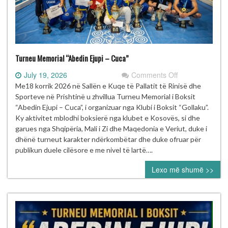
Turneu Memorial “Abedin Ejupi – Cuca”
on
July 19, 2026
Comments Off
Turneu
Me18 korrik 2026 në Sallën e Kuqe të Pallatit të Rinisë dhe
Memorial
Sporteve në Prishtinë u zhvillua Turneu Memorial i Boksit
“Abedin
“Abedin Ejupi – Cuca”, i organizuar nga Klubi i Boksit “Gollaku”.
Ejupi
Ky aktivitet mblodhi boksierë nga klubet e Kosovës, si dhe
–
garues nga Shqipëria, Mali i Zi dhe Maqedonia e Veriut, duke i
Cuca”
dhënë turneut karakter ndërkombëtar dhe duke ofruar për
publikun duele cilësore e me nivel të lartë….
Lexo më shumë >>