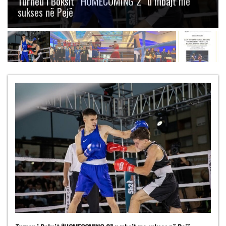
Boksit “Mustafa Hajrulahović – Talijan” me
gjashtë medalje