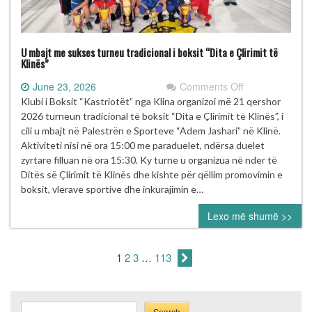
U mbajt me sukses turneu tradicional i boksit “Dita e Çlirimit të
Klinës”
on
June 23, 2026
Comments Off
U
Klubi i Boksit “Kastriotët” nga Klina organizoi më 21 qershor
mbajt
2026 turneun tradicional të boksit “Dita e Çlirimit të Klinës”, i
me
cili u mbajt në Palestrën e Sporteve “Adem Jashari” në Klinë.
sukses
Aktiviteti nisi në ora 15:00 me paraduelet, ndërsa duelet
turneu
zyrtare filluan në ora 15:30. Ky turne u organizua në nder të
tradicional
Ditës së Çlirimit të Klinës dhe kishte për qëllim promovimin e
i
boksit, vlerave sportive dhe inkurajimin e…
boksit
Lexo më shumë >>
“Dita
e
Çlirimit
1
2
3
…
113
të
Klinës”
Search
Search