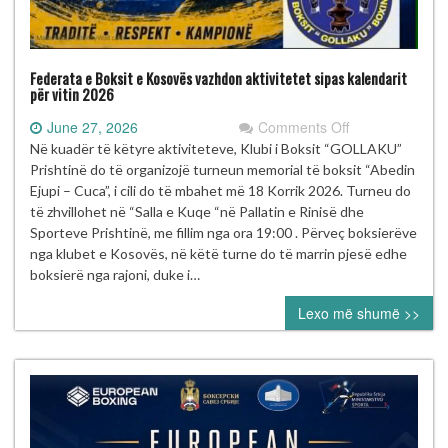
Federata e Boksit e Kosovës vazhdon aktivitetet sipas kalendarit
për vitin 2026
on
June 27, 2026
Comments Off
Federata
Në kuadër të këtyre aktiviteteve, Klubi i Boksit “GOLLAKU”
e
Prishtinë do të organizojë turneun memorial të boksit “Abedin
Boksit
Ejupi – Cuca”, i cili do të mbahet më 18 Korrik 2026. Turneu do
e
të zhvillohet në “Salla e Kuqe “në Pallatin e Rinisë dhe
Kosovës
Sporteve Prishtinë, me fillim nga ora 19:00 . Përveç boksierëve
vazhdon
nga klubet e Kosovës, në këtë turne do të marrin pjesë edhe
aktivitetet
boksierë nga rajoni, duke i…
sipas
Lexo më shumë >>
kalendarit
për
vitin
2026