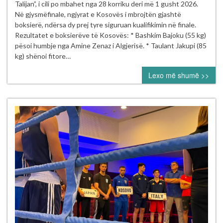
dhe
Talijan”, i cili po mbahet nga 28 korriku deri më 1 gusht 2026.
Riad
Në gjysmëfinale, ngjyrat e Kosovës i mbrojtën gjashtë
Isufi
boksierë, ndërsa dy prej tyre siguruan kualifikimin në finale.
sigurojnë
Rezultatet e boksierëve të Kosovës: * Bashkim Bajoku (55 kg)
finalen
pësoi humbje nga Amine Zenaz i Algjerisë. * Taulant Jakupi (85
në
kg) shënoi fitore…
Turneun
Lexo më shumë >>
Ndërkombëtar
“Mustafa
Hajrulahović
–
Talijan”