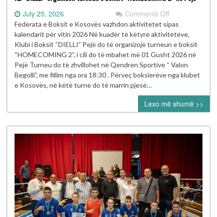
on
July 25, 2026
Comments Off
KB
Federata e Boksit e Kosovës vazhdon aktivitetet sipas
“DIELLI”
kalendarit për vitin 2026 Në kuadër të këtyre aktiviteteve,
organizon
Klubi i Boksit “DIELLI” Pejë do të organizojë turneun e boksit
turneun
“HOMECOMING 2”, i cili do të mbahet më 01 Gusht 2026 në
e
Pejë Turneu do të zhvillohet në Qendren Sportive “ Valon
boksit
Begolli”, me fillim nga ora 18:30 . Përveç boksierëve nga klubet
“HOMECOMIN
e Kosovës, në këtë turne do të marrin pjesë…
2”
Lexo më shumë >>
në
Pejë