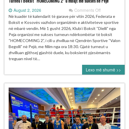
Turneu i Boksit “HOMECOMING 2” u mbajt me sukses në Pejë
on
August 2, 2026
Comments Off
Turneu
Në kuadër të kalendarit të garave për vitin 2026, Federata e
i
Boksit e Kosovës vazhdon organizimin e aktiviteteve sportive
Boksit
në mbarë vendin. Më 1 gusht 2026, Klubi i Boksit “Dielli” nga
“HOMECOMIN
Peja organizoi me sukses turneun ndërkombëtar të boksit
2”
“HOMECOMING 2”, i cili u zhvillua në Qendrën Sportive “Valon
u
Begolli” në Pejë, me fillim nga ora 18:30. Gjatë turneut u
mbajt
zhvilluan gjithsej gjashtë duele, ku boksierët pjesëmarrës
me
treguan nivel të…
sukses
Lexo më shumë >>
në
Pejë