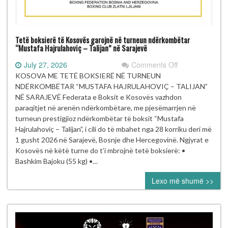
Tetë boksierë të Kosovës garojnë në turneun ndërkombëtar
“Mustafa Hajrulahoviç – Talijan” në Sarajevë
on
July 27, 2026
Comments Off
Tetë
KOSOVA ME TETË BOKSIERË NË TURNEUN
boksierë
NDËRKOMBËTAR “MUSTAFA HAJRULAHOVIÇ – TALIJAN”
të Kosovës
NË SARAJEVË Federata e Boksit e Kosovës vazhdon
garojnë
paraqitjet në arenën ndërkombëtare, me pjesëmarrjen në
në turneun
turneun prestigjioz ndërkombëtar të boksit “Mustafa
ndërkombëtar
Hajrulahoviç – Talijan”, i cili do të mbahet nga 28 korriku deri më
“Mustafa Hajrul
1 gusht 2026 në Sarajevë, Bosnje dhe Hercegovinë. Ngjyrat e
–
Kosovës në këtë turne do t’i mbrojnë tetë boksierë: •
Talijan” në
Bashkim Bajoku (55 kg) •…
Sarajevë
Lexo më shumë >>