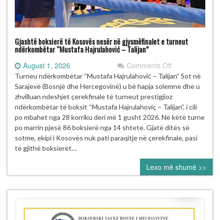
Gjashtë boksierë të Kosovës nesër në gjysmëfinalet e turneut
ndërkombëtar “Mustafa Hajrulahović – Talijan”
on
August 1, 2026
Comments Off
Gjashtë
Turneu ndërkombëtar “Mustafa Hajrulahović – Talijan” Sot në
boksierë
Sarajevë (Bosnjë dhe Hercegovinë) u bë hapja solemne dhe u
të
zhvilluan ndeshjet çerekfinale të turneut prestigjioz
Kosovës
ndërkombëtar të boksit “Mustafa Hajrulahoviç – Talijan”, i cili
nesër
po mbahet nga 28 korriku deri më 1 gusht 2026. Në këtë turne
në
po marrin pjesë 86 boksierë nga 14 shtete. Gjatë ditës së
gjysmëfinalet
sotme, ekipi i Kosovës nuk pati paraqitje në çerekfinale, pasi
e
të gjithë boksierët…
turneut
Lexo më shumë >>
ndërkombëtar
“Mustafa
Hajrulahović
–
Talijan”