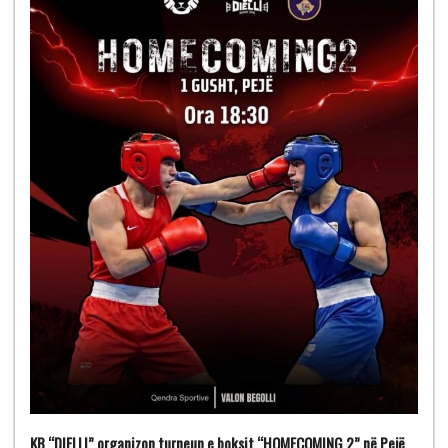
KB “DIELLI” organizon turneun e boksit “HOMECOMING 2” në Pejë