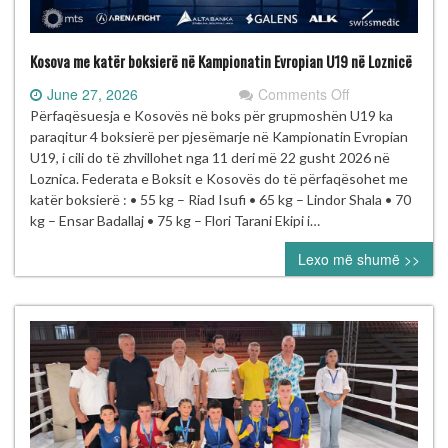
Kosova me katër boksierë në Kampionatin Evropian U19 në Loznicë
on
June 27, 2026
Comments Off
Kosova
Përfaqësuesja e Kosovës në boks për grupmoshën U19 ka
me
paraqitur 4 boksierë per pjesëmarje në Kampionatin Evropian
katër
U19, i cili do të zhvillohet nga 11 deri më 22 gusht 2026 në
boksierë
Loznica. Federata e Boksit e Kosovës do të përfaqësohet me
në
katër boksierë : • 55 kg – Riad Isufi • 65 kg – Lindor Shala • 70
Kampionatin
kg – Ensar Badallaj • 75 kg – Flori Tarani Ekipi i…
Evropian
Lexo më shumë >>
U19
në
Loznicë