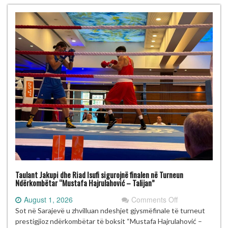
Talijan”
me
gjashtë
medalje
Taulant Jakupi dhe Riad Isufi sigurojnë finalen në Turneun
Ndërkombëtar “Mustafa Hajrulahović – Talijan”
on
August 1, 2026
Comments Off
Taulant
Sot në Sarajevë u zhvilluan ndeshjet gjysmëfinale të turneut
Jakupi
prestigjioz ndërkombëtar të boksit “Mustafa Hajrulahović –