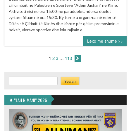
me
cili u mbajt në Palestrën e Sporteve “Adem Jashari” në Klinë.
sukses
Aktiviteti nisi në ora 15:00 me paraduelet, ndërsa duelet
turneu
zyrtare filluan në ora 15:30. Ky turne u organizua në nder të
tradicional
Ditës së Çlirimit të Klinës dhe kishte për qëllim promovimin e
i
boksit, vlerave sportive dhe inkurajimin e…
boksit
Lexo më shumë >>
“Dita
e
Çlirimit
1
2
3
…
113
të
Klinës”
Search
Search
🥊 ”LAH NIMANI” 2026