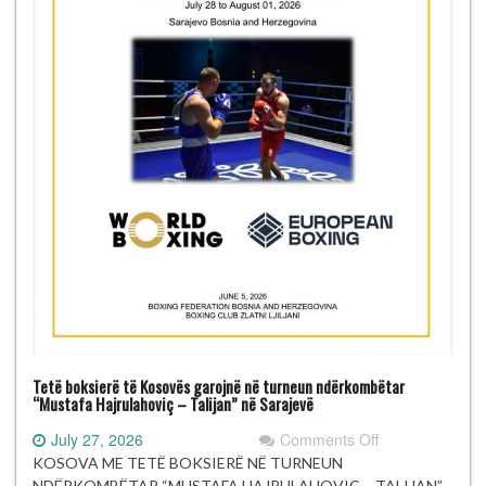
Tetë boksierë të Kosovës garojnë në turneun ndërkombëtar
“Mustafa Hajrulahoviç – Talijan” në Sarajevë
on
July 27, 2026
Comments Off
Tetë
KOSOVA ME TETË BOKSIERË NË TURNEUN
boksierë
NDËRKOMBËTAR “MUSTAFA HAJRULAHOVIÇ – TALIJAN”