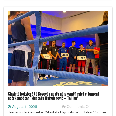
“Mustafa
Hajrulahović
–
Talijan”
Gjashtë boksierë të Kosovës nesër në gjysmëfinalet e turneut
ndërkombëtar “Mustafa Hajrulahović – Talijan”
on
August 1, 2026
Comments Off
Gjashtë
Turneu ndërkombëtar “Mustafa Hajrulahović – Talijan” Sot në