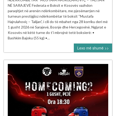
të Kosovës
NË SARAJEVË Federata e Boksit e Kosovës vazhdon
garojnë
paraqitjet në arenën ndërkombëtare, me pjesëmarrjen në
në turneun
turneun prestigjioz ndërkombëtar të boksit “Mustafa
ndërkombëtar
Hajrulahoviç – Talijan”, i cili do të mbahet nga 28 korriku deri më
“Mustafa Hajrul
1 gusht 2026 në Sarajevë, Bosnje dhe Hercegovinë. Ngjyrat e
–
Kosovës në këtë turne do t’i mbrojnë tetë boksierë: •
Talijan” në
Bashkim Bajoku (55 kg) •…
Sarajevë
Lexo më shumë >>