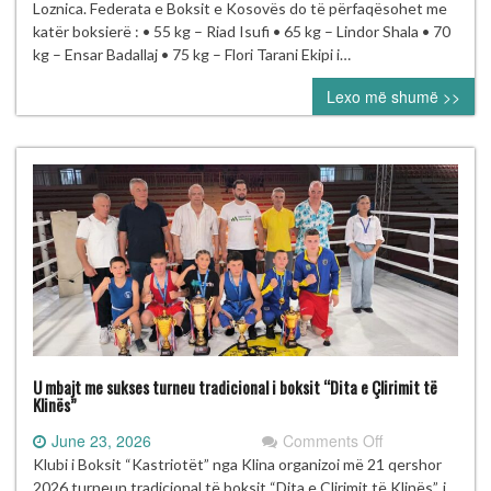
boksierë
Loznica. Federata e Boksit e Kosovës do të përfaqësohet me
në
katër boksierë : • 55 kg – Riad Isufi • 65 kg – Lindor Shala • 70
Kampionatin
kg – Ensar Badallaj • 75 kg – Flori Tarani Ekipi i…
Evropian
Lexo më shumë >>
U19
në
Loznicë
U mbajt me sukses turneu tradicional i boksit “Dita e Çlirimit të
Klinës”
on
June 23, 2026
Comments Off
U
Klubi i Boksit “Kastriotët” nga Klina organizoi më 21 qershor
mbajt
2026 turneun tradicional të boksit “Dita e Çlirimit të Klinës”, i