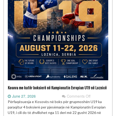
Kosova me katër boksierë në Kampionatin Evropian U19 në Loznicë
on
June 27, 2026
Comments Off
Kosova
Përfaqësuesja e Kosovës në boks për grupmoshën U19 ka
me
paraqitur 4 boksierë per pjesëmarje në Kampionatin Evropian
katër
U19, i cili do të zhvillohet nga 11 deri më 22 gusht 2026 në