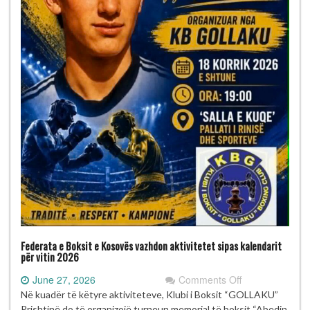
Federata e Boksit e Kosovës vazhdon aktivitetet sipas kalendarit
për vitin 2026
on
June 27, 2026
Comments Off
Federata
Në kuadër të këtyre aktiviteteve, Klubi i Boksit “GOLLAKU”
e
Prishtinë do të organizojë turneun memorial të boksit “Abedin