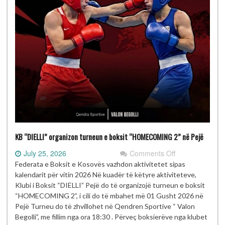
KB “DIELLI” organizon turneun e boksit “HOMECOMING 2” në Pejë
on
July 25, 2026
Comments Off
KB
Federata e Boksit e Kosovës vazhdon aktivitetet sipas
“DIELLI”
kalendarit për vitin 2026 Në kuadër të këtyre aktiviteteve,
organizon
Klubi i Boksit “DIELLI” Pejë do të organizojë turneun e boksit
turneun
“HOMECOMING 2”, i cili do të mbahet më 01 Gusht 2026 në
e
Pejë Turneu do të zhvillohet në Qendren Sportive “ Valon
boksit
Begolli”, me fillim nga ora 18:30 . Përveç boksierëve nga klubet