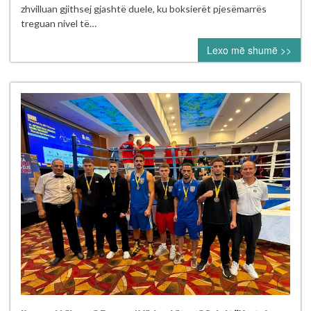
mbajt
zhvilluan gjithsej gjashtë duele, ku boksierët pjesëmarrës
me
treguan nivel të…
sukses
Lexo më shumë >>
në
Pejë