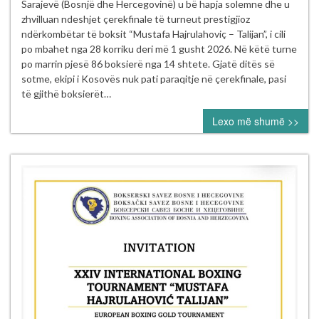
boksierë
Sarajevë (Bosnjë dhe Hercegovinë) u bë hapja solemne dhe u
të
zhvilluan ndeshjet çerekfinale të turneut prestigjioz
Kosovës
ndërkombëtar të boksit “Mustafa Hajrulahoviç – Talijan”, i cili
nesër
po mbahet nga 28 korriku deri më 1 gusht 2026. Në këtë turne
në
po marrin pjesë 86 boksierë nga 14 shtete. Gjatë ditës së
gjysmëfinalet
sotme, ekipi i Kosovës nuk pati paraqitje në çerekfinale, pasi
e
të gjithë boksierët…
turneut
Lexo më shumë >>
ndërkombëtar
“Mustafa
Hajrulahović
–
Talijan”