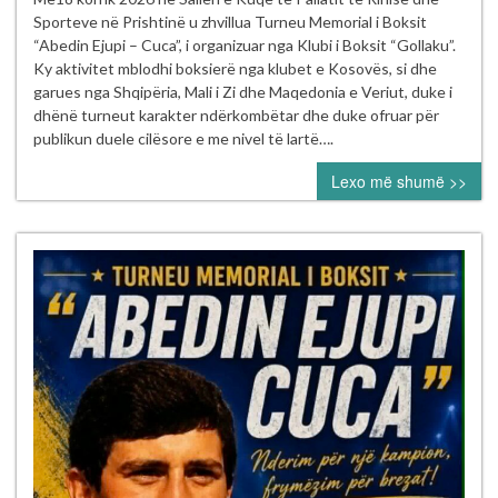
Memorial
Sporteve në Prishtinë u zhvillua Turneu Memorial i Boksit
“Abedin
“Abedin Ejupi – Cuca”, i organizuar nga Klubi i Boksit “Gollaku”.
Ejupi
Ky aktivitet mblodhi boksierë nga klubet e Kosovës, si dhe
–
garues nga Shqipëria, Mali i Zi dhe Maqedonia e Veriut, duke i
Cuca”
dhënë turneut karakter ndërkombëtar dhe duke ofruar për
publikun duele cilësore e me nivel të lartë….
Lexo më shumë >>