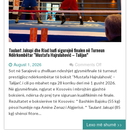
Taulant Jakupi dhe Riad Isufi sigurojnë finalen në Turneun
Ndërkombëtar “Mustafa Hajrulahović – Talijan”
on
August 1, 2026
Comments Off
Taulant
Sot në Sarajevë u zhvilluan ndeshjet gjysmëfinale të turneut
Jakupi
prestigjioz ndërkombëtar të boksit “Mustafa Hajrulahović –
dhe
Talijan”, i cili po mbahet nga 28 korriku deri më 1 gusht 2026.
Riad
Në gjysmëfinale, ngjyrat e Kosovës i mbrojtën gjashtë
Isufi
boksierë, ndërsa dy prej tyre siguruan kualifikimin në finale.
sigurojnë
Rezultatet e boksierëve të Kosovës: * Bashkim Bajoku (55 kg)
finalen
pësoi humbje nga Amine Zenaz i Algjerisë. * Taulant Jakupi (85
në
kg) shënoi fitore…
Turneun
Lexo më shumë >>
Ndërkombëtar