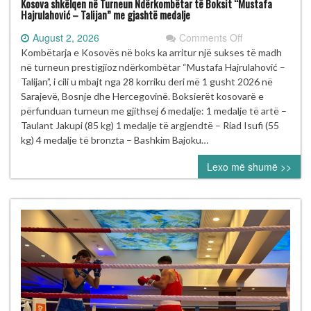
Kosova shkëlqen në Turneun Ndërkombëtar të Boksit “Mustafa
Hajrulahović – Talijan” me gjashtë medalje
on
August 2, 2026
Comments Off
Kosova
Kombëtarja e Kosovës në boks ka arritur një sukses të madh
shkëlqen
në turneun prestigjioz ndërkombëtar “Mustafa Hajrulahović –
në
Talijan”, i cili u mbajt nga 28 korriku deri më 1 gusht 2026 në
Turneun
Sarajevë, Bosnje dhe Hercegovinë. Boksierët kosovarë e
Ndërkombëtar
përfunduan turneun me gjithsej 6 medalje: 1 medalje të artë –
të
Taulant Jakupi (85 kg) 1 medalje të argjendtë – Riad Isufi (55
Boksit
kg) 4 medalje të bronzta – Bashkim Bajoku…
“Mustafa
Lexo më shumë >>
Hajrulahović
–
Talijan”
me
gjashtë
medalje