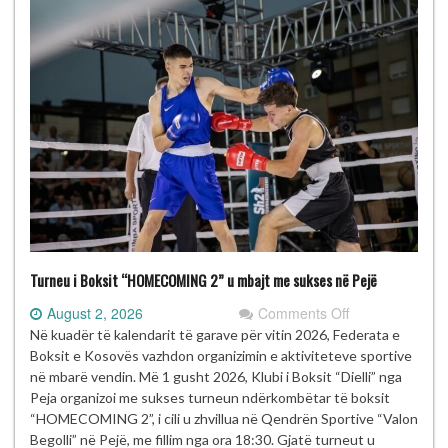
Turneu i Boksit “HOMECOMING 2” u mbajt me sukses në Pejë
on
August 2, 2026
Comments Off
Turneu
Në kuadër të kalendarit të garave për vitin 2026, Federata e
i
Boksit e Kosovës vazhdon organizimin e aktiviteteve sportive
Boksit
në mbarë vendin. Më 1 gusht 2026, Klubi i Boksit “Dielli” nga
“HOMECOMIN
Peja organizoi me sukses turneun ndërkombëtar të boksit
2”
“HOMECOMING 2”, i cili u zhvillua në Qendrën Sportive “Valon
u
Begolli” në Pejë, me fillim nga ora 18:30. Gjatë turneut u