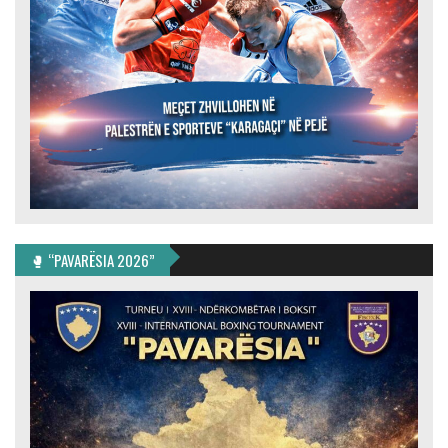
🥊 “PAVARËSIA 2026”