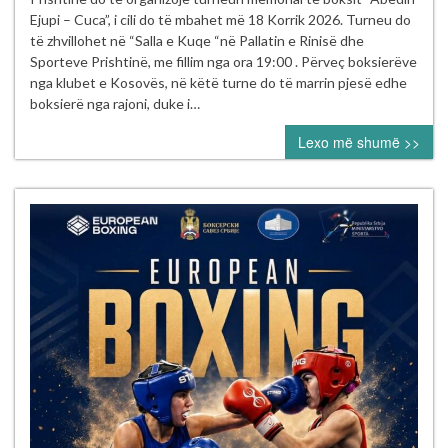
Boksit
Ejupi – Cuca”, i cili do të mbahet më 18 Korrik 2026. Turneu do
e
të zhvillohet në “Salla e Kuqe “në Pallatin e Rinisë dhe
Kosovës
Sporteve Prishtinë, me fillim nga ora 19:00 . Përveç boksierëve
vazhdon
nga klubet e Kosovës, në këtë turne do të marrin pjesë edhe
aktivitetet
boksierë nga rajoni, duke i…
sipas
Lexo më shumë >>
kalendarit
për
vitin
2026