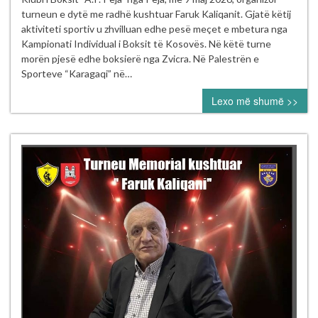
solli
turneun e dytë me radhë kushtuar Faruk Kaliqanit. Gjatë këtij
emocion
aktiviteti sportiv u zhvilluan edhe pesë meçet e mbetura nga
dhe
Kampionati Individual i Boksit të Kosovës. Në këtë turne
rivalitet
morën pjesë edhe boksierë nga Zvicra. Në Palestrën e
në
Sporteve “Karagaqi” në…
ringun
Lexo më shumë >>
e
Pejës