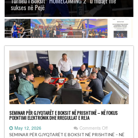
Boksit “Mustafa Hajrulahović – Talijan” me
gjashtë medalje
SEMINAR PËR GJYQTARËT E BOKSIT NË PRISHTINË – NË FOKUS
POENTIMI ELEKTRONIK DHE RREGULLAT E REJA
on
May 12, 2026
Comments Off
SEMINAR
SEMINAR PËR GJYQTARËT E BOKSIT NË PRISHTINË – NË