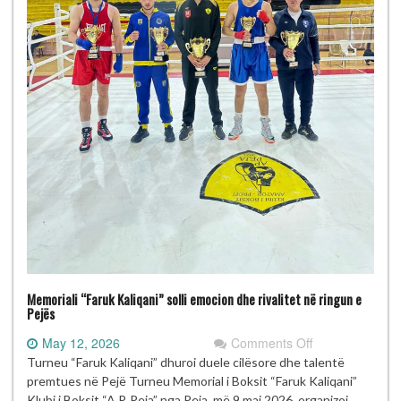
Memoriali “Faruk Kaliqani” solli emocion dhe rivalitet në ringun e
Pejës
on
May 12, 2026
Comments Off
Memoriali
Turneu “Faruk Kaliqani” dhuroi duele cilësore dhe talentë
“Faruk
premtues në Pejë Turneu Memorial i Boksit “Faruk Kaliqani”
Kaliqani”
Klubi i Boksit “A.P. Peja” nga Peja, më 9 maj 2026, organizoi