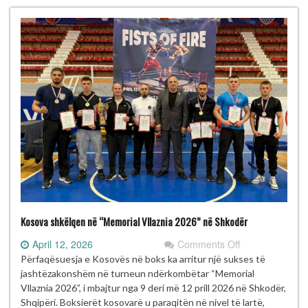
Nimani”
mbahet
më
16–
17
maj
2026
në
Prishtinë
Kosova shkëlqen në “Memorial Vllaznia 2026” në Shkodër
on
April 12, 2026
Comments Off
Kosova
Përfaqësuesja e Kosovës në boks ka arritur një sukses të
shkëlqen
jashtëzakonshëm në turneun ndërkombëtar “Memorial
në
Vllaznia 2026”, i mbajtur nga 9 deri më 12 prill 2026 në Shkodër,
“Memorial
Shqipëri. Boksierët kosovarë u paraqitën në nivel të lartë,