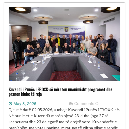
Kuvendi i Punës i FBOXK-së miraton unanimisht programet dhe
pranon klube të reja
on
May 3, 2026
Comments Off
Kuvendi
Dje, më datë 02.05.2026, u mbajt Kuvendi i Punës i FBOXK-së.
i
Në punimet e Kuvendit morën pjesë 23 klube (nga 27 të
Punës
licencuara) dhe 23 delegatë me të drejtë vote. Kuvendarët e
i
pranishëm, me vota unanime, miratuan të gjitha pikat e rendit