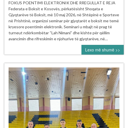
PËR
FOKUS POENTIMI ELEKTRONIK DHE RREGULLAT E REJA
GJYQTARËT
Federata e Boksit e Kosovës, përkatësisht Shoqata e
E
Gjyqtarëve të Boksit, më 10 maj 2026, në Shtëpinë e Sporteve
BOKSIT
në Prishtinë, organizoi seminar për gjyqtarët e boksit me temë
NË
kryesore poentimin elektronik. Seminari u mbajt në prag të
PRISHTINË
turneut ndërkombëtar “Lah Nimani” dhe kishte për qëllim
–
avancimin dhe rifreskimin e njohurive të gjyqtarëve, në…
NË
Lexo më shumë >>
FOKUS
POENTIMI
ELEKTRONIK
DHE
RREGULLAT
E
REJA