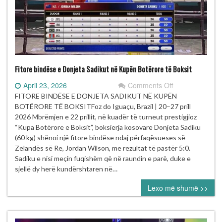
Fitore bindëse e Donjeta Sadikut në Kupën Botërore të Boksit
on
April 23, 2026
Comments Off
Fitore
FITORE BINDËSE E DONJETA SADIKUT NË KUPËN
bindëse
BOTËRORE TË BOKSITFoz do Iguaçu, Brazil | 20–27 prill
e
2026 Mbrëmjen e 22 prillit, në kuadër të turneut prestigjioz
Donjeta
“Kupa Botërore e Boksit”, boksierja kosovare Donjeta Sadiku
Sadikut
(60 kg) shënoi një fitore bindëse ndaj përfaqësueses së
në
Zelandës së Re, Jordan Wilson, me rezultat të pastër 5:0.
Kupën
Sadiku e nisi meçin fuqishëm që në raundin e parë, duke e
Botërore
sjellë dy herë kundërshtaren në…
të
Lexo më shumë >>
Boksit