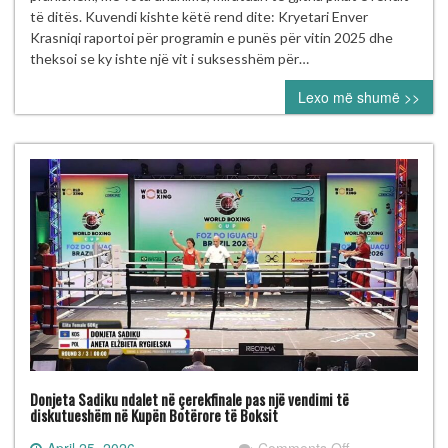
FBOXK-
të ditës. Kuvendi kishte këtë rend dite: Kryetari Enver
së
Krasniqi raportoi për programin e punës për vitin 2025 dhe
miraton
theksoi se ky ishte një vit i suksesshëm për…
unanimisht
Lexo më shumë >>
programet
dhe
pranon
klube
të
reja
Donjeta Sadiku ndalet në çerekfinale pas një vendimi të
diskutueshëm në Kupën Botërore të Boksit
on
April 25, 2026
Comments Off