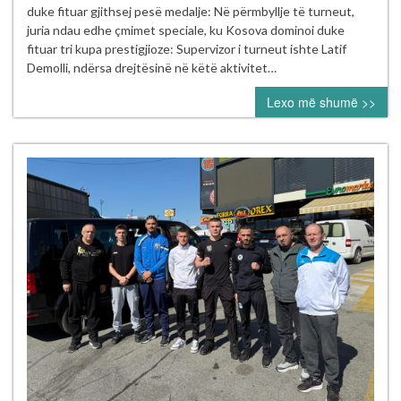
Vllaznia
duke fituar gjithsej pesë medalje: Në përmbyllje të turneut,
2026”
juria ndau edhe çmimet speciale, ku Kosova dominoi duke
në
fituar tri kupa prestigjioze: Supervizor i turneut ishte Latif
Shkodër
Demolli, ndërsa drejtësinë në këtë aktivitet…
Lexo më shumë >>