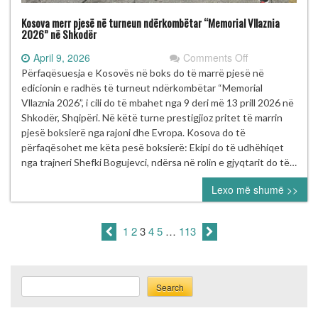
Kosova merr pjesë në turneun ndërkombëtar “Memorial Vllaznia
2026” në Shkodër
on
April 9, 2026
Comments Off
Kosova
Përfaqësuesja e Kosovës në boks do të marrë pjesë në
merr
edicionin e radhës të turneut ndërkombëtar “Memorial
pjesë
Vllaznia 2026”, i cili do të mbahet nga 9 deri më 13 prill 2026 në
në
Shkodër, Shqipëri. Në këtë turne prestigjioz pritet të marrin
turneun
pjesë boksierë nga rajoni dhe Evropa. Kosova do të
ndërkombëtar
përfaqësohet me këta pesë boksierë: Ekipi do të udhëhiqet
“Memorial
nga trajneri Shefki Bogujevci, ndërsa në rolin e gjyqtarit do të…
Vllaznia
Lexo më shumë >>
2026”
në
Shkodër
1
2
3
4
5
…
113
Search
Search