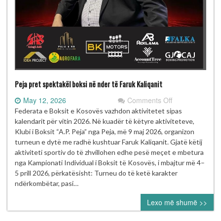
Peja pret spektakël boksi në nder të Faruk Kaliqanit
on
May 12, 2026
Comments Off
Peja
Federata e Boksit e Kosovës vazhdon aktivitetet sipas
pret
kalendarit për vitin 2026. Në kuadër të këtyre aktiviteteve,
spektakël
Klubi i Boksit “A.P. Peja” nga Peja, më 9 maj 2026, organizon
boksi
turneun e dytë me radhë kushtuar Faruk Kaliqanit. Gjatë këtij
në
aktiviteti sportiv do të zhvillohen edhe pesë meçet e mbetura
nder
nga Kampionati Individual i Boksit të Kosovës, i mbajtur më 4–
të
5 prill 2026, përkatësisht: Turneu do të ketë karakter
Faruk
ndërkombëtar, pasi…
Kaliqanit
Lexo më shumë >>