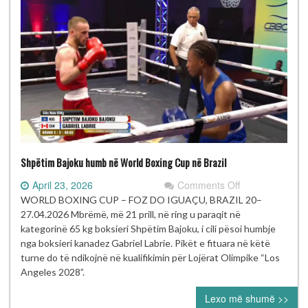
Shpëtim Bajoku humb në World Boxing Cup në Brazil
on
April 23, 2026
Comments Off
Shpëtim
WORLD BOXING CUP – FOZ DO IGUAÇU, BRAZIL 20–
Bajoku
27.04.2026 Mbrëmë, më 21 prill, në ring u paraqit në
humb
kategorinë 65 kg boksieri Shpëtim Bajoku, i cili pësoi humbje
në
nga boksieri kanadez Gabriel Labrie. Pikët e fituara në këtë
World
turne do të ndikojnë në kualifikimin për Lojërat Olimpike “Los
Boxing
Angeles 2028”.
Cup
Lexo më shumë >>
në