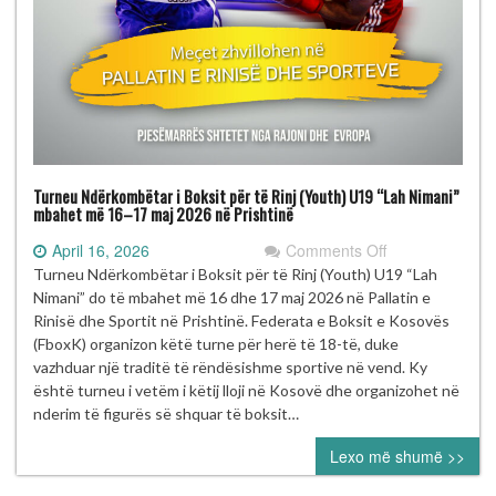
Turneu Ndërkombëtar i Boksit për të Rinj (Youth) U19 “Lah Nimani”
mbahet më 16–17 maj 2026 në Prishtinë
on
April 16, 2026
Comments Off
Turneu
Turneu Ndërkombëtar i Boksit për të Rinj (Youth) U19 “Lah
Ndërkombëtar
Nimani” do të mbahet më 16 dhe 17 maj 2026 në Pallatin e
i
Rinisë dhe Sportit në Prishtinë. Federata e Boksit e Kosovës
Boksit
(FboxK) organizon këtë turne për herë të 18-të, duke
për
vazhduar një traditë të rëndësishme sportive në vend. Ky
të
është turneu i vetëm i këtij lloji në Kosovë dhe organizohet në
Rinj
nderim të figurës së shquar të boksit…
(Youth)
Lexo më shumë >>
U19
“Lah