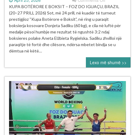
Donjeta
KUPA BOTËRORE E BOKSIT – FOZ DO IGUAÇU, BRAZIL
Sadiku
(20–27 PRILL 2026) Sot, më 24 prill, në kuadër të turneut
ndalet
prestigjioz “Kupa Botërore e Boksit”, në ring u paraqit
në
boksierja kosovare Donjeta Sadiku (60 kg), e cila në luftë për
çerekfinale
medalje pësoi humbje me rezultat të ngushtë 3:2 ndaj
pas
boksieres polake Aneta Elżbieta Rygielska. Sadiku zhvilloi një
një
paraqitje të fortë dhe cilësore, ndërsa mbetet bindja se u
vendimi
dëmtua në këtë…
të
Lexo më shumë >>
diskutueshëm
në
Kupën
Botërore
të
Boksit