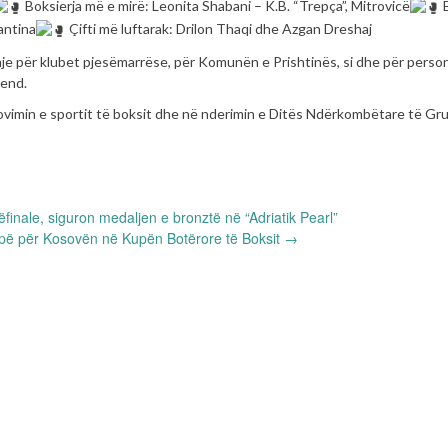
Boksierja më e mirë: Leonita Shabani – K.B. “Trepça”, Mitrovicë
B
antina
Çifti më luftarak: Drilon Thaqi dhe Azgan Dreshaj
ohje për klubet pjesëmarrëse, për Komunën e Prishtinës, si dhe për perso
vend.
ovimin e sportit të boksit dhe në nderimin e Ditës Ndërkombëtare të Gr
ëfinale, siguron medaljen e bronztë në “Adriatik Pearl”
pë për Kosovën në Kupën Botërore të Boksit
→