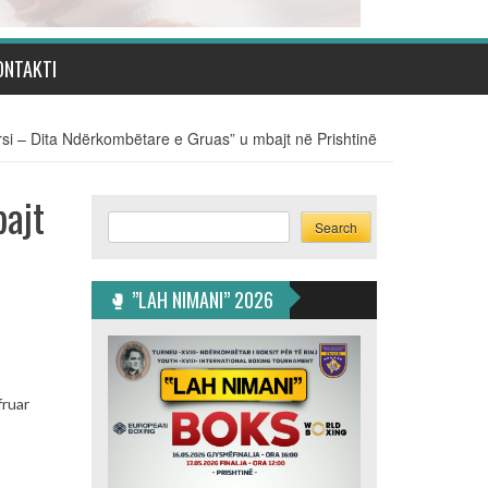
ONTAKTI
rsi – Dita Ndërkombëtare e Gruas” u mbajt në Prishtinë
bajt
Search
Search
🥊 ”LAH NIMANI” 2026
fruar