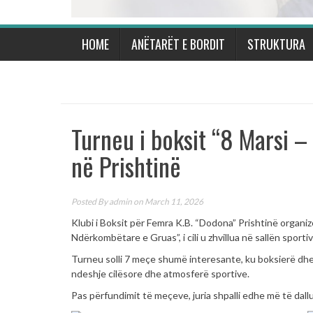
HOME
ANËTARËT E BORDIT
STRUKTURA
Turneu i boksit “8 Marsi 
në Prishtinë
Posted By
admin
on March 11, 2026
Klubi i Boksit për Femra K.B. “Dodona” Prishtinë organiz
Ndërkombëtare e Gruas”, i cili u zhvillua në sallën sporti
Turneu solli 7 meçe shumë interesante, ku boksierë dhe
ndeshje cilësore dhe atmosferë sportive.
Pas përfundimit të meçeve, juria shpalli edhe më të dallu