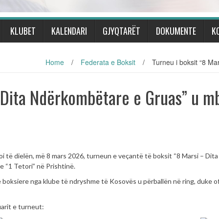
KLUBET
KALENDARI
GJYQTARËT
DOKUMENTE
K
Home
/
Federata e Boksit
/
Turneu i boksit “8 Ma
– Dita Ndërkombëtare e Gruas” u m
oi të dielën, më 8 mars 2026, turneun e veçantë të boksit “8 Marsi – Dita
ve “1 Tetori” në Prishtinë.
 boksiere nga klube të ndryshme të Kosovës u përballën në ring, duke o
arit e turneut: