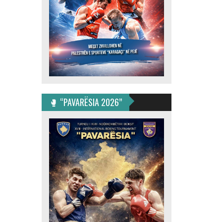
🥊 “PAVARËSIA 2026”