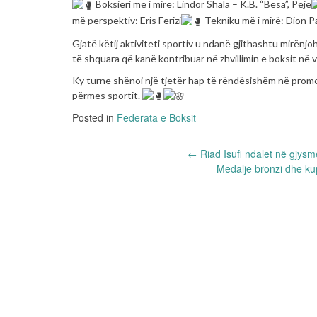
Boksieri më i mirë: Lindor Shala – K.B. “Besa”, Pejë
më perspektiv: Eris Ferizi
Tekniku më i mirë: Dion P
Gjatë këtij aktiviteti sportiv u ndanë gjithashtu mirënj
të shquara që kanë kontribuar në zhvillimin e boksit në 
Ky turne shënoi një tjetër hap të rëndësishëm në prom
përmes sportit.
Posted in
Federata e Boksit
Post
←
Riad Isufi ndalet në gjysm
Medalje bronzi dhe ku
navigation