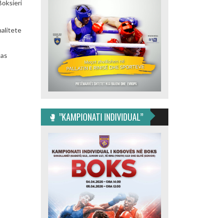
oksieri
nalitete
uas
🥊 ”KAMPIONATI INDIVIDUAL”