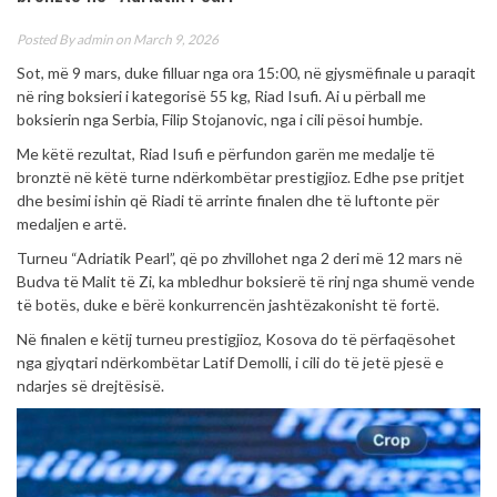
Posted By
admin
on March 9, 2026
Sot, më 9 mars, duke filluar nga ora 15:00, në gjysmëfinale u paraqit
në ring boksieri i kategorisë 55 kg, Riad Isufi. Ai u përball me
boksierin nga Serbia, Filip Stojanovic, nga i cili pësoi humbje.
Me këtë rezultat, Riad Isufi e përfundon garën me medalje të
bronztë në këtë turne ndërkombëtar prestigjioz. Edhe pse pritjet
dhe besimi ishin që Riadi të arrinte finalen dhe të luftonte për
medaljen e artë.
Turneu “Adriatik Pearl”, që po zhvillohet nga 2 deri më 12 mars në
Budva të Malit të Zi, ka mbledhur boksierë të rinj nga shumë vende
të botës, duke e bërë konkurrencën jashtëzakonisht të fortë.
Në finalen e këtij turneu prestigjioz, Kosova do të përfaqësohet
nga gjyqtari ndërkombëtar Latif Demolli, i cili do të jetë pjesë e
ndarjes së drejtësisë.