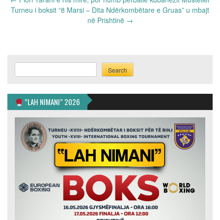
navigation
Turneu i boksit “8 Marsi – Dita Ndërkombëtare e Gruas” u mbajt
në Prishtinë
→
Search
Search
”LAH NIMANI” 2026