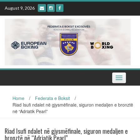
Skip
August 9, 2026
to
content
Toggle
navigation
Home
/
Federata e Boksit
/
Riad Isufi ndalet në gjysmëfinale, siguron medaljen e bronztë
në “Adriatik Pearl”
Riad Isufi ndalet në gjysmëfinale, siguron medaljen e
bronztë në “Adriatik Pearl”