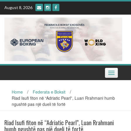
Skip
August 8, 2026
to
content
Toggle
navigation
Home
/
Federata e Boksit
/
Riad Isufi fiton në “Adriatic Pearl”, Luan Rrahmani humb
ngushtë pas një dueli të fortë
Riad Isufi fiton në “Adriatic Pearl”, Luan Rrahmani
humb ngushtë pas një dueli të fortë