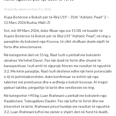
Posted By
admin
on March 6, 2026
Kupa Botërore e Boksit për të Rinj U19 – 35th “Adriatic Pearl” 2 –
12 Mars 2026 Budva, Mali i Zi
Sot, më 04 Mars 2026, duke filluar nga ora 15:00, në kuadër të
Kupës Botërore të Boksit për të Rinj U19 “Adriatic Pearl”, në ring u
paraqitën dy boksierë nga Kosova, të cilët zhvilluan duele mjaft të
forta dhe emocionuese.
Në kategorinë deri në 55 kg, Riad Isufi u përball me boksierin
ukrainas Vertehel Davyt. Pas një dueli të fortë dhe shumë të
baraspeshuar, Isufi arriti të sigurojë fitoren me rezultat të ngushtë
3:2. Me këtë paraqitje, Riad Isufi dëshmoi edhe një herë potencialin
e tij të jashtëzakonshëm, duke konfirmuar se është një nga
talentet më premtuese dhe e ardhmja e boksit kosovar. Ai tregoi
pjekuri taktike, përgatitje të lartë dhe vetëbesim në ring.
Në kategorinë +90 kg, Luan Rrahmani u përball me boksierin nga
Kazakistani, Tuleugaliyev Daulet. Pas një lufte të fortë dhe me
intensitet të lartë, Rrahmani pësoi humbje me rezultat të ngushtë
3:2. Luan Rrahmani luftoi me zemër e shpirt deri në fund të duelit,