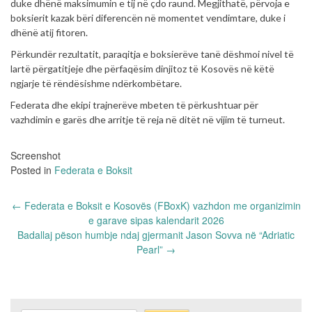
duke dhënë maksimumin e tij në çdo raund. Megjithatë, përvoja e
boksierit kazak bëri diferencën në momentet vendimtare, duke i
dhënë atij fitoren.
Përkundër rezultatit, paraqitja e boksierëve tanë dëshmoi nivel të
lartë përgatitjeje dhe përfaqësim dinjitoz të Kosovës në këtë
ngjarje të rëndësishme ndërkombëtare.
Federata dhe ekipi trajnerëve mbeten të përkushtuar për
vazhdimin e garës dhe arritje të reja në ditët në vijim të turneut.
Screenshot
Posted in
Federata e Boksit
Post
←
Federata e Boksit e Kosovës (FBoxK) vazhdon me organizimin
navigation
e garave sipas kalendarit 2026
Badallaj pëson humbje ndaj gjermanit Jason Sovva në “Adriatic
Pearl”
→