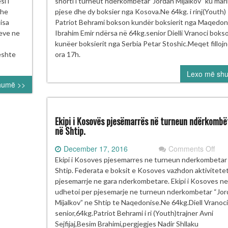
i i
shorti i turneut ndërkombëtar”Jordan Mijalkov” ku mar
BA-
“Jo
dhe
pjese dhe dy boksier nga Kosova.Ne 64kg. i rinj(Youth)
Mija
isa
Patriot Behrami bokson kundër boksierit nga Maqedon
Shti
neve ne
Ibrahim Emir ndërsa në 64kg.senior Dielli Vranoci boks
ONTREUX
kunëer boksierit nga Serbia Petar Stoshic.Meqet filloj
eshte
ora 17h.
ICER
Lexo më sh
humë >>
Ekipi i Kosovës pjesëmarrës në turneun ndërkombë
në Shtip.
on
December 17, 2016
Comments Off
Ekip
Ekipi i Kosoves pjesemarres ne turneun nderkombetar
i
Shtip. Federata e boksit e Kosoves vazhdon aktivitete
Kos
pjesemarrje ne gara nderkombetare. Ekipi i Kosoves n
pje
udhetoi per pjesemarje ne turneun nderkombetar “Jor
në
Mijalkov” ne Shtip te Naqedonise.Ne 64kg.Diell Vranoci
tur
senior,64kg.Patriot Behrami i ri (Youth)trajner Avni
ndë
Sejfijaj,Besim Brahimi,pergjegjes Nadir Shllaku