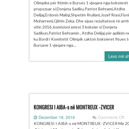
BO
Olimpike për fitimin e Burses 1 vjeqare nga boksierët
P
propozuar si;Donjeta Sadiku,Patriot Behrami,Atdhe
B
Delijaj,Erdonis Maliqi,Shpetim Rrullani,Jozef Rrasi,Fisn
ng
Muharremi,Qlirim Zeka. Dhe sipas rezultateve të arrit
M
vitin 2016 ,komisioni emroi 3 boksier si Donjeta
dh
Sadikun,Patriot Behramin , Atdhe Delijaj për aplikim
K
ku Bordi i Komitetit Olimpik cakton boksieret fitues t
Bursave 1 vjeqare nga…
Lexo më s
KONGRESI I AIBA-s në MONTREUX -ZVICER
on
December 18, 2016
Comments Off
K
KONGRESI I AIBA-s në MONTREUX -ZVICER Me 2
I