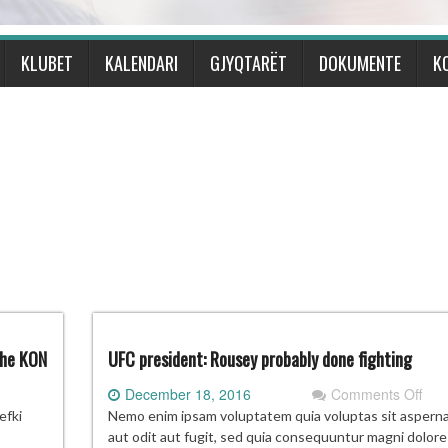
KLUBET
KALENDARI
GJYQTARËT
DOKUMENTE
K
dhe KON
UFC president: Rousey probably done fighting
on
December 18, 2016
Comments Off
OPOZIMI
UF
efki
Nemo enim ipsam voluptatem quia voluptas sit aspern
pres
aut odit aut fugit, sed quia consequuntur magni dolor