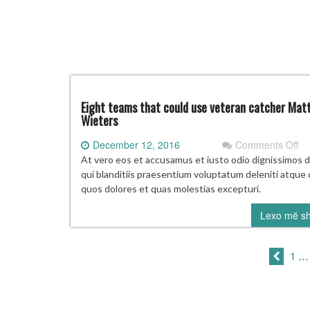
Eight teams that could use veteran catcher Mat
Wieters
on
December 12, 2016
Comments Off
Ei
At vero eos et accusamus et iusto odio dignissimos 
te
qui blanditiis praesentium voluptatum deleniti atque 
th
quos dolores et quas molestias excepturi.
co
Lexo më s
us
ve
ca
1
…
Ma
Wi