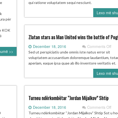
KSIEREVE
Rou
 e
qui ratione voluptatem sequi nesciunt.
ER
pro
Lexo më sh
URSA
don
ik
a
figh
ura për
KRS
e
 ne KOK
ON
ë
Zlatan stars as Man United wins the battle of Pog
on
December 18, 2016
Comments Off
humë >>
Zlat
Sed ut perspiciatis unde omnis iste natus error sit
star
voluptatem accusantium doloremque laudantium, tot
as
aperiam, eaque ipsa quae ab illo inventore veritatis et.
Ma
Lexo më sh
Uni
win
the
batt
of
Turneu ndërkombëtar “Jordan Mijalkov” Shtip
Pog
on
December 18, 2016
Comments Off
ONGRESI
Tur
0
Turneu ndërkombëtar “Jordan Mijalkov” Shtip Sot u h
ndë