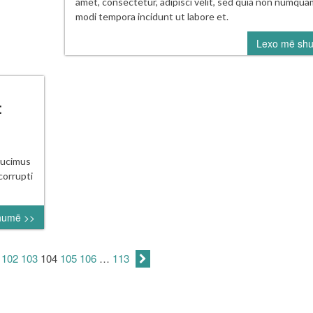
ML
amet, consectetur, adipisci velit, sed quia non numqua
cons
modi tempora incidunt ut labore et.
star
Lexo më sh
extr
inni
with
run
on
t
sec
ght
ducimus
ams
corrupti
at
uld
humë >>
e
teran
tcher
102
103
104
105
106
…
113
tt
eters