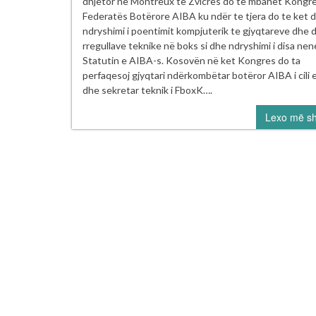
dhjetor në Montreux te Zvicres do te mbahet Kongres
AI
Federatës Botërore AIBA ku ndër te tjera do te ket 
s
ndryshimi i poentimit kompjuterik te gjyqtareve dhe d
në
rregullave teknike në boks si dhe ndryshimi i disa ne
M
Statutin e AIBA-s. Kosovën në ket Kongres do ta
-
perfaqesoj gjyqtari ndërkombëtar botëror AIBA i cili 
ZV
dhe sekretar teknik i FboxK….
Lexo më s