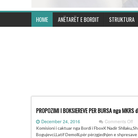
HOME
ANËTARËT E BORDIT
STRUKTURA
PROPOZIMI I BOKSIEREVE PER BURSA nga MKRS 
on
December 24, 2016
Comments Off
PR
Komisioni i caktuar nga Bordi i FboxK Nadir Shllaku,Sh
I
Bogujevci,Latif Demolli,për përzgjedhjen e shpresave