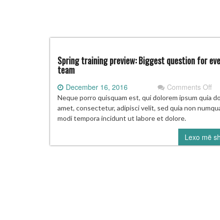
Spring training preview: Biggest question for ev
team
on
December 16, 2016
Comments Off
Sp
Neque porro quisquam est, qui dolorem ipsum quia dol
tra
amet, consectetur, adipisci velit, sed quia non numq
pr
modi tempora incidunt ut labore et dolore.
Bi
Lexo më s
qu
for
ev
te