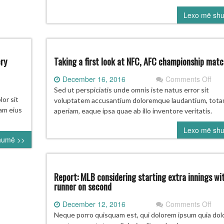
në
Lexo më sh
Shti
ery
Taking a first look at NFC, AFC championship mat
on
December 16, 2016
Comments Off
Tak
Sed ut perspiciatis unde omnis iste natus error sit
ring
a
or sit
voluptatem accusantium doloremque laudantium, tot
ining
first
uam eius
aperiam, eaque ipsa quae ab illo inventore veritatis.
eview:
look
ggest
Lexo më sh
at
humë >>
estion
NFC
AF
ery
cha
am
mat
Report: MLB considering starting extra innings wi
runner on second
on
December 12, 2016
Comments Off
Repo
Neque porro quisquam est, qui dolorem ipsum quia dolo