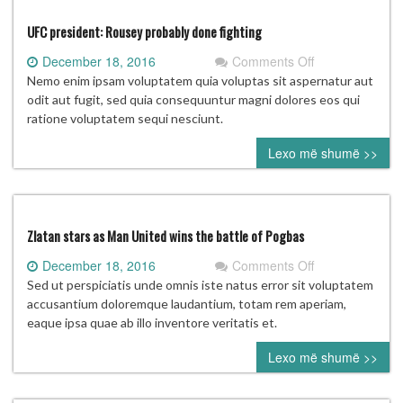
UFC president: Rousey probably done fighting
on
December 18, 2016
Comments Off
UFC
Nemo enim ipsam voluptatem quia voluptas sit aspernatur aut
president:
odit aut fugit, sed quia consequuntur magni dolores eos qui
Rousey
ratione voluptatem sequi nesciunt.
probably
Lexo më shumë >>
done
fighting
Zlatan stars as Man United wins the battle of Pogbas
on
December 18, 2016
Comments Off
Zlatan
Sed ut perspiciatis unde omnis iste natus error sit voluptatem
stars
accusantium doloremque laudantium, totam rem aperiam,
as
eaque ipsa quae ab illo inventore veritatis et.
Man
Lexo më shumë >>
United
wins
the