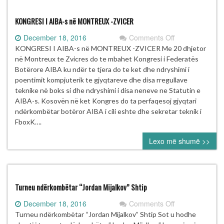
battle
of
KONGRESI I AIBA-s në MONTREUX -ZVICER
Pogbas
on
December 18, 2016
Comments Off
KONGRESI
KONGRESI I AIBA-s në MONTREUX -ZVICER Me 20 dhjetor
I
në Montreux te Zvicres do te mbahet Kongresi i Federatës
AIBA-
Botërore AIBA ku ndër te tjera do te ket dhe ndryshimi i
s
poentimit kompjuterik te gjyqtareve dhe disa rregullave
në
teknike në boks si dhe ndryshimi i disa neneve ne Statutin e
MONTREUX
AIBA-s. Kosovën në ket Kongres do ta perfaqesoj gjyqtari
-
ndërkombëtar botëror AIBA i cili eshte dhe sekretar teknik i
ZVICER
FboxK….
Lexo më shumë >>
Turneu ndërkombëtar “Jordan Mijalkov” Shtip
on
December 18, 2016
Comments Off
Turneu
Turneu ndërkombëtar “Jordan Mijalkov” Shtip Sot u hodhe
ndërkombëtar