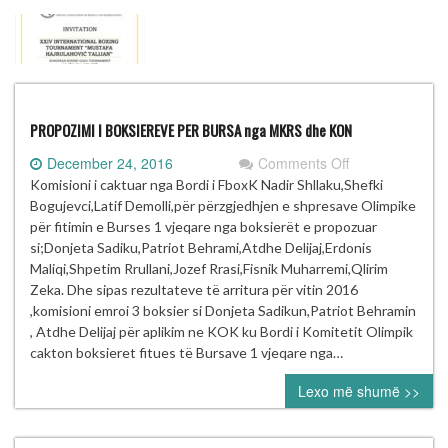
PROPOZIMI I BOKSIEREVE PER BURSA nga MKRS dhe KON
on
December 24, 2016
Comments Off
PROPOZIMI
Komisioni i caktuar nga Bordi i FboxK Nadir Shllaku,Shefki
I
Bogujevci,Latif Demolli,për përzgjedhjen e shpresave Olimpike
BOKSIEREVE
për fitimin e Burses 1 vjeqare nga boksierët e propozuar
PER
si;Donjeta Sadiku,Patriot Behrami,Atdhe Delijaj,Erdonis
BURSA
Maliqi,Shpetim Rrullani,Jozef Rrasi,Fisnik Muharremi,Qlirim
nga
Zeka. Dhe sipas rezultateve të arritura për vitin 2016
MKRS
,komisioni emroi 3 boksier si Donjeta Sadikun,Patriot Behramin
dhe
, Atdhe Delijaj për aplikim ne KOK ku Bordi i Komitetit Olimpik
KON
cakton boksieret fitues të Bursave 1 vjeqare nga…
Lexo më shumë >>