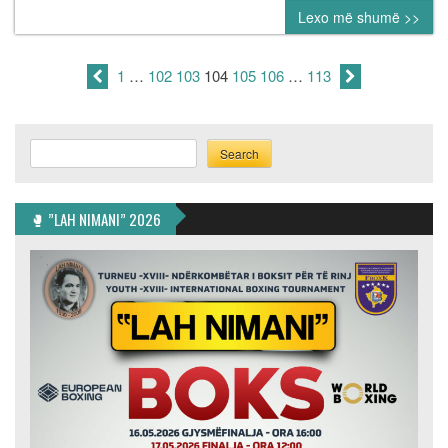
Lexo më shumë >>
use
veteran
catcher
1
…
102
103
104
105
106
…
113
Matt
Wieters
Search
Search
🥊 ”LAH NIMANI” 2026