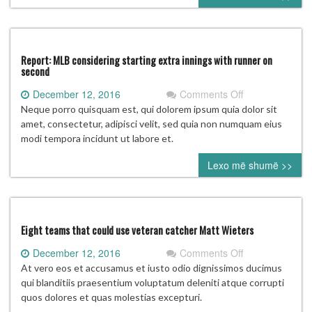
NFC,
AFC
championship
matchups
Report: MLB considering starting extra innings with runner on
second
on
December 12, 2016
Comments Off
Report:
Neque porro quisquam est, qui dolorem ipsum quia dolor sit
MLB
amet, consectetur, adipisci velit, sed quia non numquam eius
considering
modi tempora incidunt ut labore et.
starting
Lexo më shumë >>
extra
innings
with
runner
on
Eight teams that could use veteran catcher Matt Wieters
second
on
December 12, 2016
Comments Off
Eight
At vero eos et accusamus et iusto odio dignissimos ducimus
teams
qui blanditiis praesentium voluptatum deleniti atque corrupti
that
quos dolores et quas molestias excepturi.
could