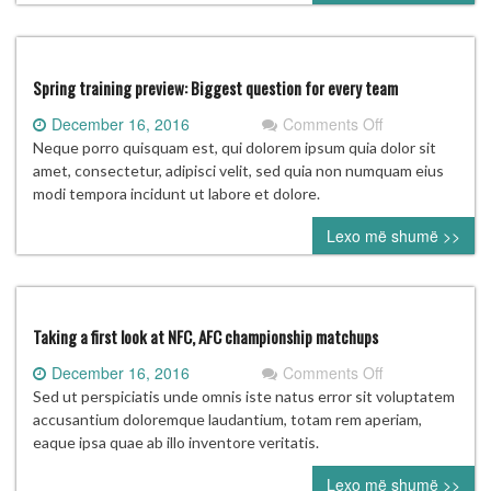
Spring training preview: Biggest question for every team
on
December 16, 2016
Comments Off
Spring
Neque porro quisquam est, qui dolorem ipsum quia dolor sit
training
amet, consectetur, adipisci velit, sed quia non numquam eius
preview:
modi tempora incidunt ut labore et dolore.
Biggest
Lexo më shumë >>
question
for
every
team
Taking a first look at NFC, AFC championship matchups
on
December 16, 2016
Comments Off
Taking
Sed ut perspiciatis unde omnis iste natus error sit voluptatem
a
accusantium doloremque laudantium, totam rem aperiam,
first
eaque ipsa quae ab illo inventore veritatis.
look
Lexo më shumë >>
at