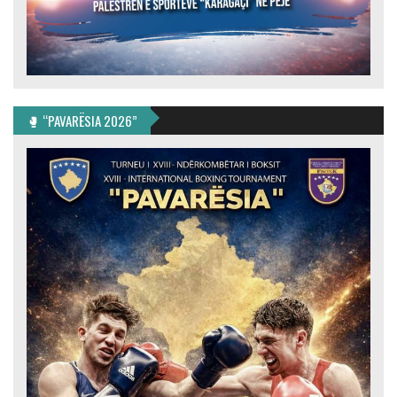
🥊 “PAVARËSIA 2026”