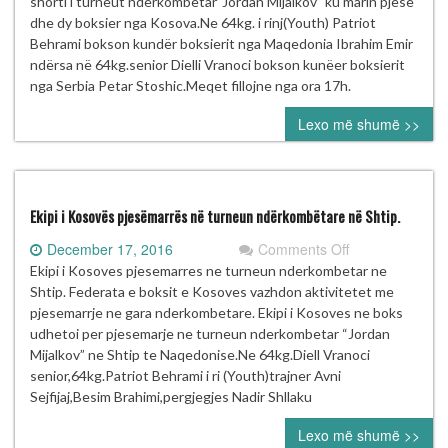
shorti i turneut ndërkombëtar”Jordan Mijalkov” ku marin pjese
“Jordan
dhe dy boksier nga Kosova.Ne 64kg. i rinj(Youth) Patriot
Mijalkov”
Behrami bokson kundër boksierit nga Maqedonia Ibrahim Emir
Shtip
ndërsa në 64kg.senior Dielli Vranoci bokson kunëer boksierit
nga Serbia Petar Stoshic.Meqet fillojne nga ora 17h.
Lexo më shumë >>
Ekipi i Kosovës pjesëmarrës në turneun ndërkombëtare në Shtip.
on
December 17, 2016
Comments Off
Ekipi
Ekipi i Kosoves pjesemarres ne turneun nderkombetar ne
i
Shtip. Federata e boksit e Kosoves vazhdon aktivitetet me
Kosovës
pjesemarrje ne gara nderkombetare. Ekipi i Kosoves ne boks
pjesëmarrës
udhetoi per pjesemarje ne turneun nderkombetar “Jordan
në
Mijalkov” ne Shtip te Naqedonise.Ne 64kg.Diell Vranoci
turneun
senior,64kg.Patriot Behrami i ri (Youth)trajner Avni
ndërkombëtare
Sejfijaj,Besim Brahimi,pergjegjes Nadir Shllaku
në
Lexo më shumë >>
Shtip.