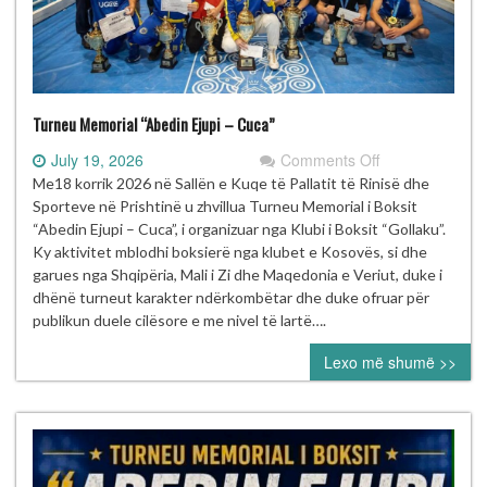
Turneu Memorial “Abedin Ejupi – Cuca”
on
July 19, 2026
Comments Off
Turneu
Me18 korrik 2026 në Sallën e Kuqe të Pallatit të Rinisë dhe
Memorial
Sporteve në Prishtinë u zhvillua Turneu Memorial i Boksit
“Abedin
“Abedin Ejupi – Cuca”, i organizuar nga Klubi i Boksit “Gollaku”.
Ejupi
Ky aktivitet mblodhi boksierë nga klubet e Kosovës, si dhe
–
garues nga Shqipëria, Mali i Zi dhe Maqedonia e Veriut, duke i
Cuca”
dhënë turneut karakter ndërkombëtar dhe duke ofruar për
publikun duele cilësore e me nivel të lartë….
Lexo më shumë >>