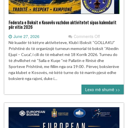
Federata e Boksit e Kosovës vazhdon aktivitetet sipas kalendarit
për vitin 2026
on
June 27, 2026
Comments Off
Federata
Në kuadër të këtyre aktiviteteve, Klubi i Boksit “GOLLAKU”
e
Prishtinë do të organizojë turneun memorial të boksit “Abedin
Boksit
Ejupi – Cuca”, i cili do të mbahet më 18 Korrik 2026. Turneu do
e
të zhvillohet në “Salla e Kuqe “në Pallatin e Rinisë dhe
Kosovës
Sporteve Prishtinë, me fillim nga ora 19:00 . Përveç boksierëve
vazhdon
nga klubet e Kosovës, në këtë turne do të marrin pjesë edhe
aktivitetet
boksierë nga rajoni, duke i…
sipas
Lexo më shumë >>
kalendarit
për
vitin
2026