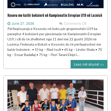
Kosova me katër boksierë në Kampionatin Evropian U19 në Loznicë
on
June 27, 2026
Comments Off
Kosova
Përfaqësuesja e Kosovës në boks për grupmoshën U19 ka
me
paraqitur 4 boksierë per pjesëmarje në Kampionatin Evropian
katër
U19, i cili do të zhvillohet nga 11 deri më 22 gusht 2026 në
boksierë
Loznica. Federata e Boksit e Kosovës do të përfaqësohet me
në
katër boksierë : • 55 kg – Riad Isufi • 65 kg – Lindor Shala • 70
Kampionatin
kg – Ensar Badallaj • 75 kg – Flori Tarani Ekipi i…
Evropian
Lexo më shumë >>
U19
në
Loznicë