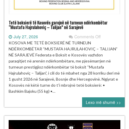
Tetë boksierë të Kosovës garojnë në turneun ndërkombëtar
“Mustafa Hajrulahoviç – Talijan” në Sarajevë
on
July 27, 2026
Comments Off
Tetë
KOSOVA ME TETË BOKSIERË NË TURNEUN
boksierë
NDËRKOMBËTAR “MUSTAFA HAJRULAHOVIÇ – TALIJAN”
të Kosovës
NË SARAJEVË Federata e Boksit e Kosovës vazhdon
garojnë
paraqitjet në arenën ndërkombëtare, me pjesëmarrjen në
në turneun
turneun prestigjioz ndërkombëtar të boksit “Mustafa
ndërkombëtar
Hajrulahoviç – Talijan”, i cili do të mbahet nga 28 korriku deri më
“Mustafa Hajrul
1 gusht 2026 në Sarajevë, Bosnje dhe Hercegovinë. Ngjyrat e
–
Kosovës në këtë turne do t’i mbrojnë tetë boksierë: •
Talijan” në
Bashkim Bajoku (55 kg) •…
Sarajevë
Lexo më shumë >>