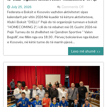
on
July 25, 2026
Comments Off
KB
Federata e Boksit e Kosovës vazhdon aktivitetet sipas
“DIELLI”
kalendarit për vitin 2026 Në kuadër të këtyre aktiviteteve,
organizon
Klubi i Boksit “DIELLI” Pejë do të organizojë turneun e boksit
turneun
“HOMECOMING 2”, i cili do të mbahet më 01 Gusht 2026 në
e
Pejë Turneu do të zhvillohet në Qendren Sportive “ Valon
boksit
Begolli”, me fillim nga ora 18:30 . Përveç boksierëve nga klubet
“HOMECOMIN
e Kosovës, në këtë turne do të marrin pjesë…
2”
Lexo më shumë >>
në
Pejë