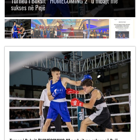
Boksit “Mustafa Hajrulahović – Talijan” me
gjashtë medalje