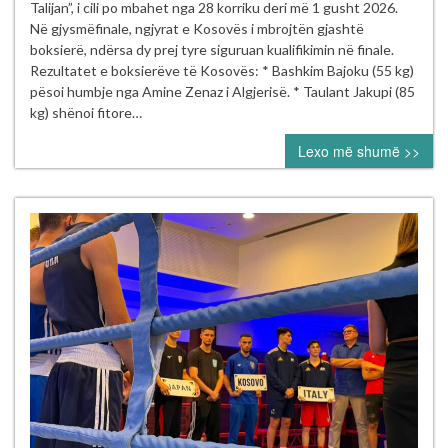
dhe
Talijan”, i cili po mbahet nga 28 korriku deri më 1 gusht 2026.
Riad
Në gjysmëfinale, ngjyrat e Kosovës i mbrojtën gjashtë
Isufi
boksierë, ndërsa dy prej tyre siguruan kualifikimin në finale.
sigurojnë
Rezultatet e boksierëve të Kosovës: * Bashkim Bajoku (55 kg)
finalen
pësoi humbje nga Amine Zenaz i Algjerisë. * Taulant Jakupi (85
në
kg) shënoi fitore…
Turneun
Lexo më shumë >>
Ndërkombëtar
“Mustafa
Hajrulahović
–
Talijan”