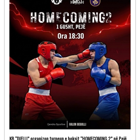
KB “DIELLI” organizon turneun e boksit “HOMECOMING 2” në Pejë