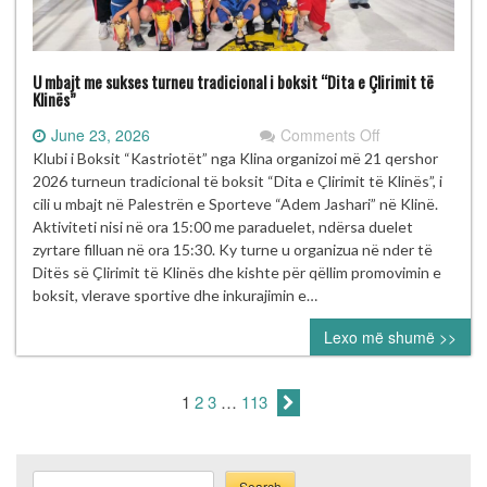
U mbajt me sukses turneu tradicional i boksit “Dita e Çlirimit të
Klinës”
on
June 23, 2026
Comments Off
U
Klubi i Boksit “Kastriotët” nga Klina organizoi më 21 qershor
mbajt
2026 turneun tradicional të boksit “Dita e Çlirimit të Klinës”, i
me
cili u mbajt në Palestrën e Sporteve “Adem Jashari” në Klinë.
sukses
Aktiviteti nisi në ora 15:00 me paraduelet, ndërsa duelet
turneu
zyrtare filluan në ora 15:30. Ky turne u organizua në nder të
tradicional
Ditës së Çlirimit të Klinës dhe kishte për qëllim promovimin e
i
boksit, vlerave sportive dhe inkurajimin e…
boksit
Lexo më shumë >>
“Dita
e
Çlirimit
1
2
3
…
113
të
Klinës”
Search
Search