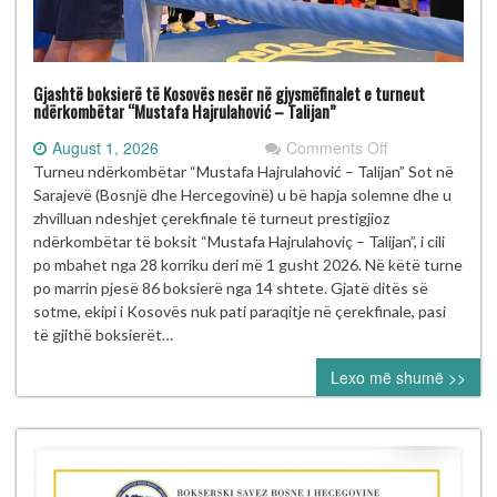
Gjashtë boksierë të Kosovës nesër në gjysmëfinalet e turneut
ndërkombëtar “Mustafa Hajrulahović – Talijan”
on
August 1, 2026
Comments Off
Gjashtë
Turneu ndërkombëtar “Mustafa Hajrulahović – Talijan” Sot në
boksierë
Sarajevë (Bosnjë dhe Hercegovinë) u bë hapja solemne dhe u
të
zhvilluan ndeshjet çerekfinale të turneut prestigjioz
Kosovës
ndërkombëtar të boksit “Mustafa Hajrulahoviç – Talijan”, i cili
nesër
po mbahet nga 28 korriku deri më 1 gusht 2026. Në këtë turne
në
po marrin pjesë 86 boksierë nga 14 shtete. Gjatë ditës së
gjysmëfinalet
sotme, ekipi i Kosovës nuk pati paraqitje në çerekfinale, pasi
e
të gjithë boksierët…
turneut
Lexo më shumë >>
ndërkombëtar
“Mustafa
Hajrulahović
–
Talijan”