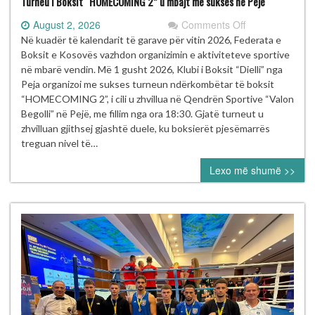
Turneu i Boksit “HOMECOMING 2” u mbajt me sukses në Pejë
on
August 2, 2026
Comments Off
Turneu
Në kuadër të kalendarit të garave për vitin 2026, Federata e
i
Boksit e Kosovës vazhdon organizimin e aktiviteteve sportive
Boksit
në mbarë vendin. Më 1 gusht 2026, Klubi i Boksit “Dielli” nga
“HOMECOMIN
Peja organizoi me sukses turneun ndërkombëtar të boksit
2”
“HOMECOMING 2”, i cili u zhvillua në Qendrën Sportive “Valon
u
Begolli” në Pejë, me fillim nga ora 18:30. Gjatë turneut u
mbajt
zhvilluan gjithsej gjashtë duele, ku boksierët pjesëmarrës
me
treguan nivel të…
sukses
Lexo më shumë >>
në
Pejë