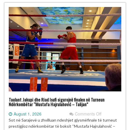
Talijan”
me
gjashtë
medalje
Taulant Jakupi dhe Riad Isufi sigurojnë finalen në Turneun
Ndërkombëtar “Mustafa Hajrulahović – Talijan”
on
August 1, 2026
Comments Off
Taulant
Sot në Sarajevë u zhvilluan ndeshjet gjysmëfinale të turneut
Jakupi
prestigjioz ndërkombëtar të boksit “Mustafa Hajrulahović –