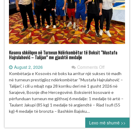
Kosova shkëlqen në Turneun Ndërkombëtar të Boksit “Mustafa
Hajrulahović – Talijan” me gjashtë medalje
on
August 2, 2026
Comments Off
Kosova
Kombëtarja e Kosovës në boks ka arritur një sukses të madh
shkëlqen
në turneun prestigjioz ndërkombëtar “Mustafa Hajrulahović –
në
Talijan”, i cili u mbajt nga 28 korriku deri më 1 gusht 2026 në
Turneun
Sarajevë, Bosnje dhe Hercegovinë. Boksierët kosovarë e
Ndërkombëtar
përfunduan turneun me gjithsej 6 medalje: 1 medalje të artë –
të
Taulant Jakupi (85 kg) 1 medalje të argjendtë – Riad Isufi (55
Boksit
kg) 4 medalje të bronzta – Bashkim Bajoku…
“Mustafa
Lexo më shumë >>
Hajrulahović
–