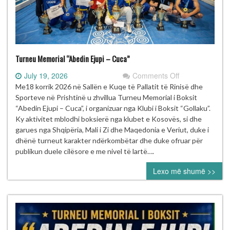
Turneu Memorial “Abedin Ejupi – Cuca”
on
July 19, 2026
Comments Off
Turneu
Me18 korrik 2026 në Sallën e Kuqe të Pallatit të Rinisë dhe
Memorial
Sporteve në Prishtinë u zhvillua Turneu Memorial i Boksit
“Abedin
“Abedin Ejupi – Cuca”, i organizuar nga Klubi i Boksit “Gollaku”.
Ejupi
Ky aktivitet mblodhi boksierë nga klubet e Kosovës, si dhe
–
garues nga Shqipëria, Mali i Zi dhe Maqedonia e Veriut, duke i
Cuca”
dhënë turneut karakter ndërkombëtar dhe duke ofruar për
publikun duele cilësore e me nivel të lartë….
Lexo më shumë >>