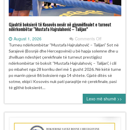
Gjashtë boksierë të Kosovës nesër në gjysmëfinalet e turneut
ndërkombëtar “Mustafa Hajrulahović – Talijan”
on
August 1, 2026
Comments Off
Gjashtë
Turneu ndërkombëtar “Mustafa Hajrulahović – Talijan” Sot në
boksierë
Sarajevë (Bosnjë dhe Hercegovinë) u bë hapja solemne dhe u
të
zhvilluan ndeshjet çerekfinale të turneut prestigjioz
Kosovës
ndërkombëtar të boksit “Mustafa Hajrulahoviç – Talijan”, i cili
nesër
po mbahet nga 28 korriku deri më 1 gusht 2026. Në këtë turne
në
po marrin pjesë 86 boksierë nga 14 shtete. Gjatë ditës së
gjysmëfinalet
sotme, ekipi i Kosovës nuk pati paraqitje në çerekfinale, pasi
e
të gjithë boksierët…
turneut
Lexo më shumë >>
ndërkombëtar
“Mustafa
Hajrulahović
–
Talijan”