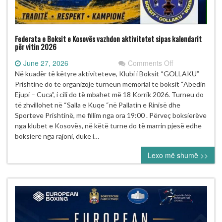
Federata e Boksit e Kosovës vazhdon aktivitetet sipas kalendarit
për vitin 2026
on
June 27, 2026
Comments Off
Federata
Në kuadër të këtyre aktiviteteve, Klubi i Boksit “GOLLAKU”
e
Prishtinë do të organizojë turneun memorial të boksit “Abedin
Boksit
Ejupi – Cuca”, i cili do të mbahet më 18 Korrik 2026. Turneu do
e
të zhvillohet në “Salla e Kuqe “në Pallatin e Rinisë dhe
Kosovës
Sporteve Prishtinë, me fillim nga ora 19:00 . Përveç boksierëve
vazhdon
nga klubet e Kosovës, në këtë turne do të marrin pjesë edhe
aktivitetet
boksierë nga rajoni, duke i…
sipas
Lexo më shumë >>
kalendarit
për
vitin
2026