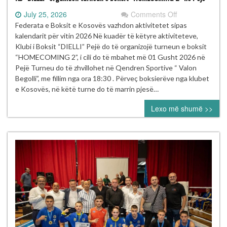
on
July 25, 2026
Comments Off
KB
Federata e Boksit e Kosovës vazhdon aktivitetet sipas
“DIELLI”
kalendarit për vitin 2026 Në kuadër të këtyre aktiviteteve,
organizon
Klubi i Boksit “DIELLI” Pejë do të organizojë turneun e boksit
turneun
“HOMECOMING 2”, i cili do të mbahet më 01 Gusht 2026 në
e
Pejë Turneu do të zhvillohet në Qendren Sportive “ Valon
boksit
Begolli”, me fillim nga ora 18:30 . Përveç boksierëve nga klubet
“HOMECOMIN
e Kosovës, në këtë turne do të marrin pjesë…
2”
Lexo më shumë >>
në
Pejë