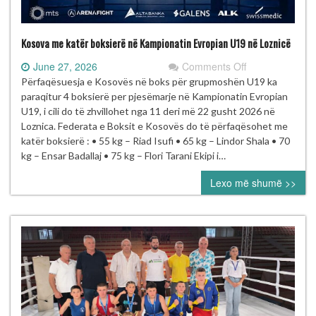
Kosova me katër boksierë në Kampionatin Evropian U19 në Loznicë
on
June 27, 2026
Comments Off
Kosova
Përfaqësuesja e Kosovës në boks për grupmoshën U19 ka
me
paraqitur 4 boksierë per pjesëmarje në Kampionatin Evropian
katër
U19, i cili do të zhvillohet nga 11 deri më 22 gusht 2026 në
boksierë
Loznica. Federata e Boksit e Kosovës do të përfaqësohet me
në
katër boksierë : • 55 kg – Riad Isufi • 65 kg – Lindor Shala • 70
Kampionatin
kg – Ensar Badallaj • 75 kg – Flori Tarani Ekipi i…
Evropian
Lexo më shumë >>
U19
në
Loznicë