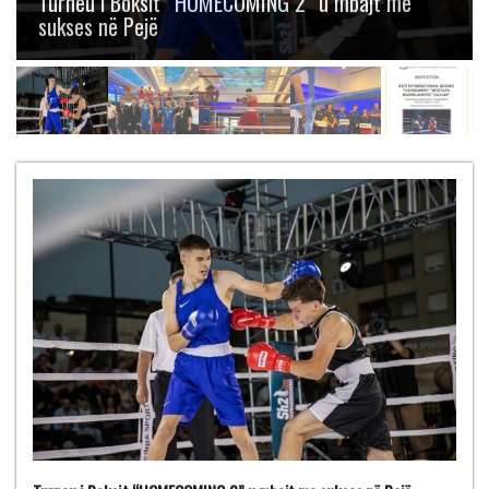
Boksit “Mustafa Hajrulahović – Talijan” me
gjashtë medalje