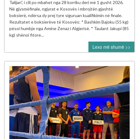
dhe
Talijan”, i cili po mbahet nga 28 korriku deri më 1 gusht 2026.
Riad
Në gjysmëfinale, ngjyrat e Kosovës i mbrojtën gjashtë
Isufi
boksierë, ndërsa dy prej tyre siguruan kualifikimin në finale.
sigurojnë
Rezultatet e boksierëve të Kosovës: * Bashkim Bajoku (55 kg)
finalen
pësoi humbje nga Amine Zenaz i Algjerisë. * Taulant Jakupi (85
në
kg) shënoi fitore…
Turneun
Lexo më shumë >>
Ndërkombëtar
“Mustafa
Hajrulahović
–
Talijan”