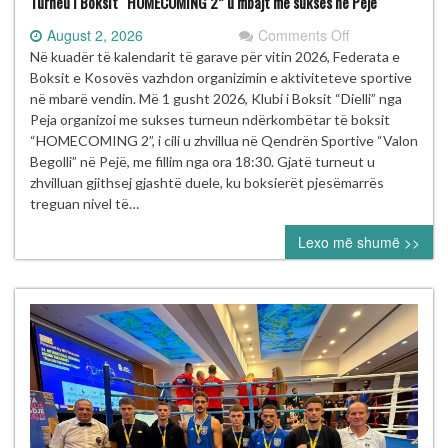
Turneu i Boksit “HOMECOMING 2” u mbajt me sukses në Pejë
on
August 2, 2026
Comments Off
Turneu
Në kuadër të kalendarit të garave për vitin 2026, Federata e
i
Boksit e Kosovës vazhdon organizimin e aktiviteteve sportive
Boksit
në mbarë vendin. Më 1 gusht 2026, Klubi i Boksit “Dielli” nga
“HOMECOMIN
Peja organizoi me sukses turneun ndërkombëtar të boksit
2”
“HOMECOMING 2”, i cili u zhvillua në Qendrën Sportive “Valon
u
Begolli” në Pejë, me fillim nga ora 18:30. Gjatë turneut u
mbajt
zhvilluan gjithsej gjashtë duele, ku boksierët pjesëmarrës
me
treguan nivel të…
sukses
Lexo më shumë >>
në
Pejë