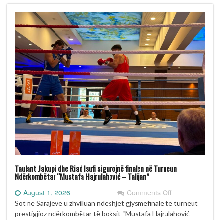
Talijan”
me
gjashtë
medalje
Taulant Jakupi dhe Riad Isufi sigurojnë finalen në Turneun
Ndërkombëtar “Mustafa Hajrulahović – Talijan”
on
August 1, 2026
Comments Off
Taulant
Sot në Sarajevë u zhvilluan ndeshjet gjysmëfinale të turneut
Jakupi
prestigjioz ndërkombëtar të boksit “Mustafa Hajrulahović –