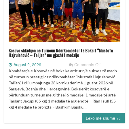
Kosova shkëlqen në Turneun Ndërkombëtar të Boksit “Mustafa
Hajrulahović – Talijan” me gjashtë medalje
on
August 2, 2026
Comments Off
Kosova
Kombëtarja e Kosovës në boks ka arritur një sukses të madh
shkëlqen
në turneun prestigjioz ndërkombëtar “Mustafa Hajrulahović –
në
Talijan”, i cili u mbajt nga 28 korriku deri më 1 gusht 2026 në
Turneun
Sarajevë, Bosnje dhe Hercegovinë. Boksierët kosovarë e
Ndërkombëtar
përfunduan turneun me gjithsej 6 medalje: 1 medalje të artë –
të
Taulant Jakupi (85 kg) 1 medalje të argjendtë – Riad Isufi (55
Boksit
kg) 4 medalje të bronzta – Bashkim Bajoku…
“Mustafa
Lexo më shumë >>
Hajrulahović
–