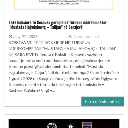
Tetë boksierë të Kosovës garojnë në turneun ndërkombëtar
“Mustafa Hajrulahoviç – Talijan” në Sarajevë
on
July 27, 2026
Comments Off
Tetë
KOSOVA ME TETË BOKSIERË NË TURNEUN
boksierë
NDËRKOMBËTAR “MUSTAFA HAJRULAHOVIÇ – TALIJAN”
të Kosovës
NË SARAJEVË Federata e Boksit e Kosovës vazhdon
garojnë
paraqitjet në arenën ndërkombëtare, me pjesëmarrjen në
në turneun
turneun prestigjioz ndërkombëtar të boksit “Mustafa
ndërkombëtar
Hajrulahoviç – Talijan”, i cili do të mbahet nga 28 korriku deri më
“Mustafa Hajrul
1 gusht 2026 në Sarajevë, Bosnje dhe Hercegovinë. Ngjyrat e
–
Kosovës në këtë turne do t’i mbrojnë tetë boksierë: •
Talijan” në
Bashkim Bajoku (55 kg) •…
Sarajevë
Lexo më shumë >>