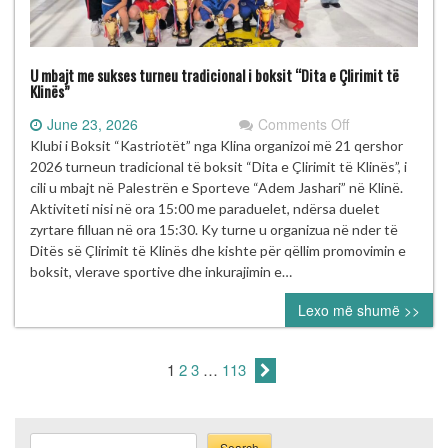
U mbajt me sukses turneu tradicional i boksit “Dita e Çlirimit të
Klinës”
on
June 23, 2026
Comments Off
U
Klubi i Boksit “Kastriotët” nga Klina organizoi më 21 qershor
mbajt
2026 turneun tradicional të boksit “Dita e Çlirimit të Klinës”, i
me
cili u mbajt në Palestrën e Sporteve “Adem Jashari” në Klinë.
sukses
Aktiviteti nisi në ora 15:00 me paraduelet, ndërsa duelet
turneu
zyrtare filluan në ora 15:30. Ky turne u organizua në nder të
tradicional
Ditës së Çlirimit të Klinës dhe kishte për qëllim promovimin e
i
boksit, vlerave sportive dhe inkurajimin e…
boksit
Lexo më shumë >>
“Dita
e
Çlirimit
1
2
3
…
113
të
Klinës”
Search
Search