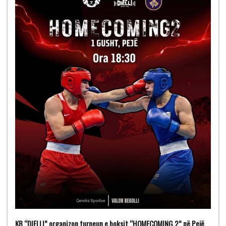
KB “DIELLI” organizon turneun e boksit “HOMECOMING 2” në Pejë