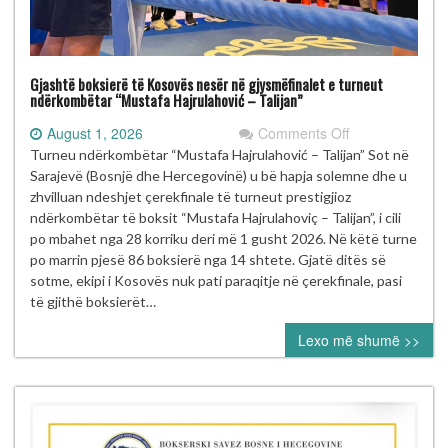
Gjashtë boksierë të Kosovës nesër në gjysmëfinalet e turneut
ndërkombëtar “Mustafa Hajrulahović – Talijan”
on
August 1, 2026
Comments Off
Gjashtë
Turneu ndërkombëtar “Mustafa Hajrulahović – Talijan” Sot në
boksierë
Sarajevë (Bosnjë dhe Hercegovinë) u bë hapja solemne dhe u
të
zhvilluan ndeshjet çerekfinale të turneut prestigjioz
Kosovës
ndërkombëtar të boksit “Mustafa Hajrulahoviç – Talijan”, i cili
nesër
po mbahet nga 28 korriku deri më 1 gusht 2026. Në këtë turne
në
po marrin pjesë 86 boksierë nga 14 shtete. Gjatë ditës së
gjysmëfinalet
sotme, ekipi i Kosovës nuk pati paraqitje në çerekfinale, pasi
e
të gjithë boksierët…
turneut
Lexo më shumë >>
ndërkombëtar
“Mustafa
Hajrulahović
–
Talijan”