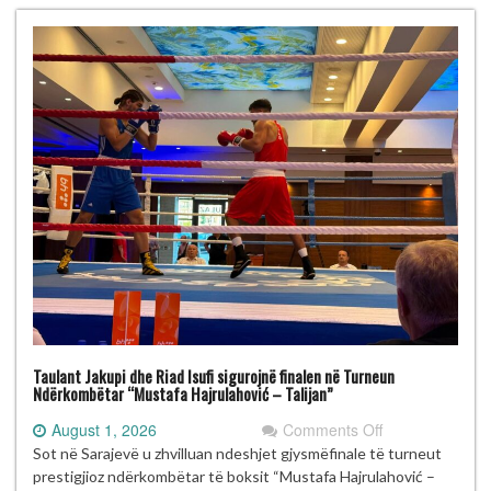
Talijan”
me
gjashtë
medalje
Taulant Jakupi dhe Riad Isufi sigurojnë finalen në Turneun
Ndërkombëtar “Mustafa Hajrulahović – Talijan”
on
August 1, 2026
Comments Off
Taulant
Sot në Sarajevë u zhvilluan ndeshjet gjysmëfinale të turneut
Jakupi
prestigjioz ndërkombëtar të boksit “Mustafa Hajrulahović –