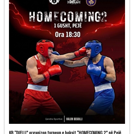
KB “DIELLI” organizon turneun e boksit “HOMECOMING 2” në Pejë