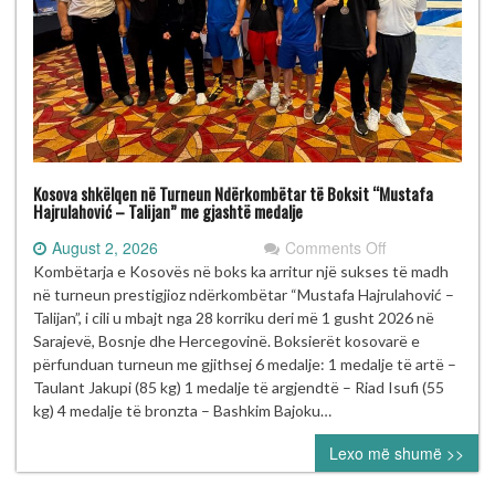
Kosova shkëlqen në Turneun Ndërkombëtar të Boksit “Mustafa
Hajrulahović – Talijan” me gjashtë medalje
on
August 2, 2026
Comments Off
Kosova
Kombëtarja e Kosovës në boks ka arritur një sukses të madh
shkëlqen
në turneun prestigjioz ndërkombëtar “Mustafa Hajrulahović –
në
Talijan”, i cili u mbajt nga 28 korriku deri më 1 gusht 2026 në
Turneun
Sarajevë, Bosnje dhe Hercegovinë. Boksierët kosovarë e
Ndërkombëtar
përfunduan turneun me gjithsej 6 medalje: 1 medalje të artë –
të
Taulant Jakupi (85 kg) 1 medalje të argjendtë – Riad Isufi (55
Boksit
kg) 4 medalje të bronzta – Bashkim Bajoku…
“Mustafa
Lexo më shumë >>
Hajrulahović
–