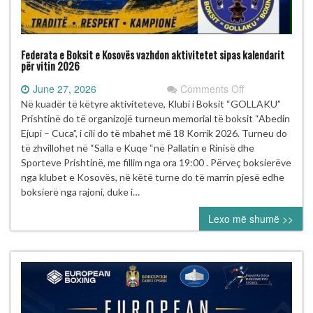
Federata e Boksit e Kosovës vazhdon aktivitetet sipas kalendarit
për vitin 2026
on
June 27, 2026
Comments Off
Federata
Në kuadër të këtyre aktiviteteve, Klubi i Boksit “GOLLAKU”
e
Prishtinë do të organizojë turneun memorial të boksit “Abedin
Boksit
Ejupi – Cuca”, i cili do të mbahet më 18 Korrik 2026. Turneu do
e
të zhvillohet në “Salla e Kuqe “në Pallatin e Rinisë dhe
Kosovës
Sporteve Prishtinë, me fillim nga ora 19:00 . Përveç boksierëve
vazhdon
nga klubet e Kosovës, në këtë turne do të marrin pjesë edhe
aktivitetet
boksierë nga rajoni, duke i…
sipas
Lexo më shumë >>
kalendarit
për
vitin
2026