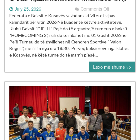
on
July 25, 2026
Comments Off
KB
Federata e Boksit e Kosovës vazhdon aktivitetet sipas
“DIELLI”
kalendarit për vitin 2026 Në kuadër të këtyre aktiviteteve,
organizon
Klubi i Boksit “DIELLI” Pejë do të organizojë turneun e boksit
turneun
“HOMECOMING 2”, i cili do të mbahet më 01 Gusht 2026 në
e
Pejë Turneu do të zhvillohet në Qendren Sportive “ Valon
boksit
Begolli”, me fillim nga ora 18:30 . Përveç boksierëve nga klubet
“HOMECOMIN
e Kosovës, në këtë turne do të marrin pjesë…
2”
Lexo më shumë >>
në
Pejë