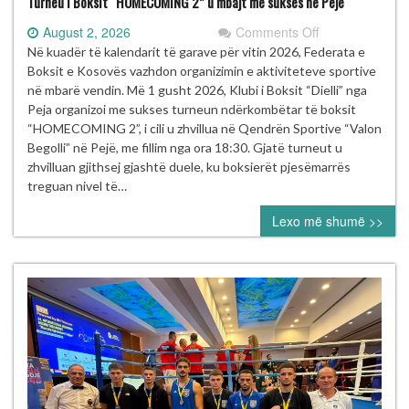
Turneu i Boksit “HOMECOMING 2” u mbajt me sukses në Pejë
on
August 2, 2026
Comments Off
Turneu
Në kuadër të kalendarit të garave për vitin 2026, Federata e
i
Boksit e Kosovës vazhdon organizimin e aktiviteteve sportive
Boksit
në mbarë vendin. Më 1 gusht 2026, Klubi i Boksit “Dielli” nga
“HOMECOMIN
Peja organizoi me sukses turneun ndërkombëtar të boksit
2”
“HOMECOMING 2”, i cili u zhvillua në Qendrën Sportive “Valon
u
Begolli” në Pejë, me fillim nga ora 18:30. Gjatë turneut u
mbajt
zhvilluan gjithsej gjashtë duele, ku boksierët pjesëmarrës
me
treguan nivel të…
sukses
Lexo më shumë >>
në
Pejë