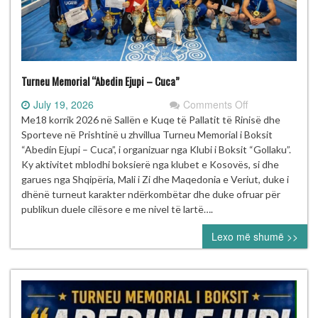
Turneu Memorial “Abedin Ejupi – Cuca”
on
July 19, 2026
Comments Off
Turneu
Me18 korrik 2026 në Sallën e Kuqe të Pallatit të Rinisë dhe
Memorial
Sporteve në Prishtinë u zhvillua Turneu Memorial i Boksit
“Abedin
“Abedin Ejupi – Cuca”, i organizuar nga Klubi i Boksit “Gollaku”.
Ejupi
Ky aktivitet mblodhi boksierë nga klubet e Kosovës, si dhe
–
garues nga Shqipëria, Mali i Zi dhe Maqedonia e Veriut, duke i
Cuca”
dhënë turneut karakter ndërkombëtar dhe duke ofruar për
publikun duele cilësore e me nivel të lartë….
Lexo më shumë >>