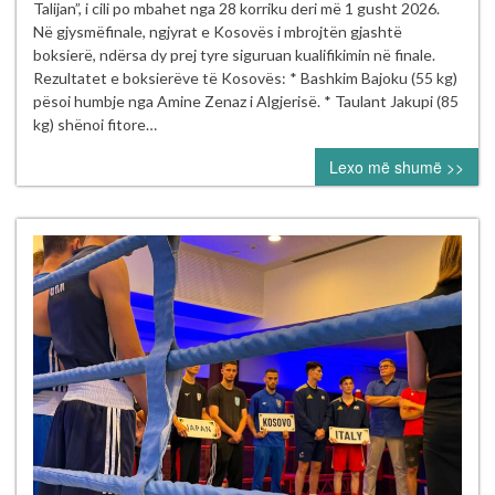
dhe
Talijan”, i cili po mbahet nga 28 korriku deri më 1 gusht 2026.
Riad
Në gjysmëfinale, ngjyrat e Kosovës i mbrojtën gjashtë
Isufi
boksierë, ndërsa dy prej tyre siguruan kualifikimin në finale.
sigurojnë
Rezultatet e boksierëve të Kosovës: * Bashkim Bajoku (55 kg)
finalen
pësoi humbje nga Amine Zenaz i Algjerisë. * Taulant Jakupi (85
në
kg) shënoi fitore…
Turneun
Lexo më shumë >>
Ndërkombëtar
“Mustafa
Hajrulahović
–
Talijan”