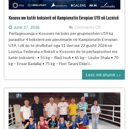
Kosova me katër boksierë në Kampionatin Evropian U19 në Loznicë
on
June 27, 2026
Comments Off
Kosova
Përfaqësuesja e Kosovës në boks për grupmoshën U19 ka
me
paraqitur 4 boksierë per pjesëmarje në Kampionatin Evropian
katër
U19, i cili do të zhvillohet nga 11 deri më 22 gusht 2026 në
boksierë
Loznica. Federata e Boksit e Kosovës do të përfaqësohet me
në
katër boksierë : • 55 kg – Riad Isufi • 65 kg – Lindor Shala • 70
Kampionatin
kg – Ensar Badallaj • 75 kg – Flori Tarani Ekipi i…
Evropian
Lexo më shumë >>
U19
në
Loznicë