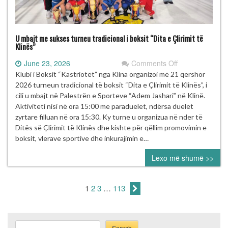
U mbajt me sukses turneu tradicional i boksit “Dita e Çlirimit të
Klinës”
on
June 23, 2026
Comments Off
U
Klubi i Boksit “Kastriotët” nga Klina organizoi më 21 qershor
mbajt
2026 turneun tradicional të boksit “Dita e Çlirimit të Klinës”, i
me
cili u mbajt në Palestrën e Sporteve “Adem Jashari” në Klinë.
sukses
Aktiviteti nisi në ora 15:00 me paraduelet, ndërsa duelet
turneu
zyrtare filluan në ora 15:30. Ky turne u organizua në nder të
tradicional
Ditës së Çlirimit të Klinës dhe kishte për qëllim promovimin e
i
boksit, vlerave sportive dhe inkurajimin e…
boksit
Lexo më shumë >>
“Dita
e
Çlirimit
1
2
3
…
113
të
Klinës”
Search
Search