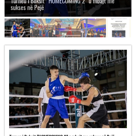
Boksit “Mustafa Hajrulahović – Talijan” me
gjashtë medalje