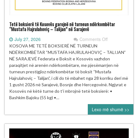
Tetë boksierë të Kosovës garojnë në turneun ndërkombëtar
“Mustafa Hajrulahoviç – Talijan” në Sarajevë
on
July 27, 2026
Comments Off
Tetë
KOSOVA ME TETË BOKSIERË NË TURNEUN
boksierë
NDËRKOMBËTAR “MUSTAFA HAJRULAHOVIÇ – TALIJAN”
të Kosovës
NË SARAJEVË Federata e Boksit e Kosovës vazhdon
garojnë
paraqitjet në arenën ndërkombëtare, me pjesëmarrjen në
në turneun
turneun prestigjioz ndërkombëtar të boksit “Mustafa
ndërkombëtar
Hajrulahoviç – Talijan”, i cili do të mbahet nga 28 korriku deri më
“Mustafa Hajrul
1 gusht 2026 në Sarajevë, Bosnje dhe Hercegovinë. Ngjyrat e
–
Kosovës në këtë turne do t’i mbrojnë tetë boksierë: •
Talijan” në
Bashkim Bajoku (55 kg) •…
Sarajevë
Lexo më shumë >>