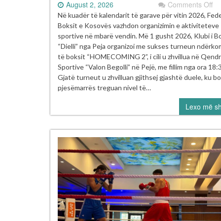
on
August 2, 2026
Comments Off
Tu
Në kuadër të kalendarit të garave për vitin 2026, Fed
i
Boksit e Kosovës vazhdon organizimin e aktiviteteve
Bo
sportive në mbarë vendin. Më 1 gusht 2026, Klubi i B
“
“Dielli” nga Peja organizoi me sukses turneun ndërk
2”
të boksit “HOMECOMING 2”, i cili u zhvillua në Qend
u
Sportive “Valon Begolli” në Pejë, me fillim nga ora 18:
mb
Gjatë turneut u zhvilluan gjithsej gjashtë duele, ku b
m
pjesëmarrës treguan nivel të…
su
Lexo më s
në
Pe