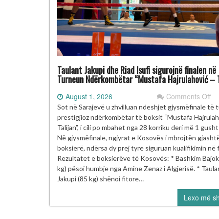
Taulant Jakupi dhe Riad Isufi sigurojnë finalen në
Turneun Ndërkombëtar “Mustafa Hajrulahović – T
on
August 1, 2026
Comments Off
Ta
Sot në Sarajevë u zhvilluan ndeshjet gjysmëfinale të 
Ja
prestigjioz ndërkombëtar të boksit “Mustafa Hajrulah
dh
Talijan”, i cili po mbahet nga 28 korriku deri më 1 gush
Ri
Në gjysmëfinale, ngjyrat e Kosovës i mbrojtën gjasht
Isu
boksierë, ndërsa dy prej tyre siguruan kualifikimin në f
si
Rezultatet e boksierëve të Kosovës: * Bashkim Bajok
fi
kg) pësoi humbje nga Amine Zenaz i Algjerisë. * Taula
në
Jakupi (85 kg) shënoi fitore…
Tu
Lexo më s
Nd
“M