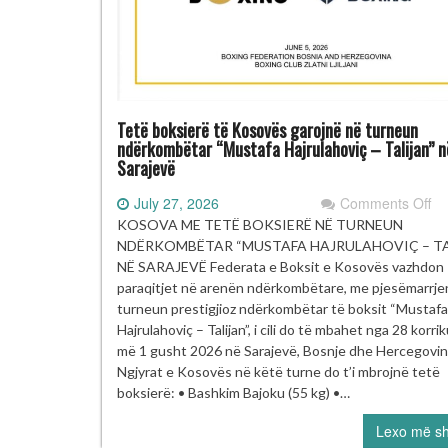
Tetë boksierë të Kosovës garojnë në turneun
ndërkombëtar “Mustafa Hajrulahoviç – Talijan” n
Sarajevë
on
July 27, 2026
Comments Off
Te
KOSOVA ME TETË BOKSIERË NË TURNEUN
bo
NDËRKOMBËTAR “MUSTAFA HAJRULAHOVIÇ – TA
të
NË SARAJEVË Federata e Boksit e Kosovës vazhdon
ga
paraqitjet në arenën ndërkombëtare, me pjesëmarrje
në
turneun prestigjioz ndërkombëtar të boksit “Mustafa
nd
Hajrulahoviç – Talijan”, i cili do të mbahet nga 28 korrik
“M
më 1 gusht 2026 në Sarajevë, Bosnje dhe Hercegovin
–
Ngjyrat e Kosovës në këtë turne do t’i mbrojnë tetë
Ta
boksierë: • Bashkim Bajoku (55 kg) •…
Sa
Lexo më s