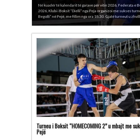
Kombëtarja e Kosovës në boks ka arritur një sukses të madh në
korriku deri më 1 gusht 2026 në Sarajevë, Bosnje dhe Herceg
Taulant Jakupi (85 kg) 1 medalje të argjendtë – Riad Isufi (55
Turneu i Boksit “HOMECOMING 2” u mbajt me suk
Pejë