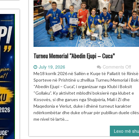
Turneu Memorial “Abedin Ejupi – Cuca”
on
July 19, 2026
Comments Off
Tur
Me18 korrik 2026 në Sallën e Kuqe të Pallatit të Rinis
Mem
Sporteve në Prishtinë u zhvillua Turneu Memorial i Bok
“Ab
“Abedin Ejupi – Cuca”, i organizuar nga Klubi i Boksit
Ejup
“Gollaku”. Ky aktivitet mblodhi boksierë nga klubet e
–
Kosovës, si dhe garues nga Shqipëria, Mali i Zi dhe
Cuc
Maqedonia e Veriut, duke i dhënë turneut karakter
ndërkombëtar dhe duke ofruar për publikun duele cilës
me nivel të lartë….
Lexo më sh