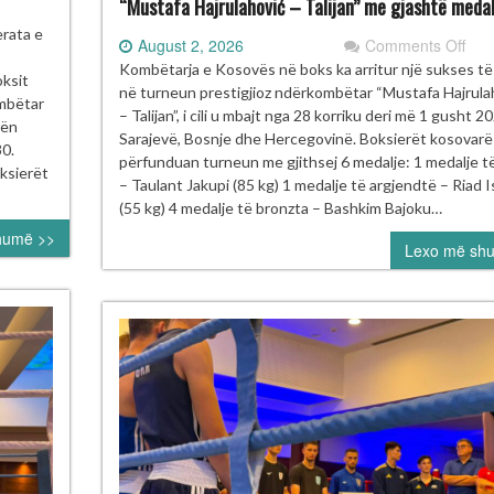
“Mustafa Hajrulahović – Talijan” me gjashtë medal
rneu
erata e
on
August 2, 2026
Comments Off
Kos
Kombëtarja e Kosovës në boks ka arritur një sukses t
ksit
oksit
shk
në turneun prestigjioz ndërkombëtar “Mustafa Hajrula
HOMECOMING
ombëtar
në
– Talijan”, i cili u mbajt nga 28 korriku deri më 1 gusht 2
rën
Tur
Sarajevë, Bosnje dhe Hercegovinë. Boksierët kosovarë
30.
Ndë
përfunduan turneun me gjithsej 6 medalje: 1 medalje t
ajt
oksierët
të
– Taulant Jakupi (85 kg) 1 medalje të argjendtë – Riad I
e
Boks
(55 kg) 4 medalje të bronzta – Bashkim Bajoku…
kses
“Mu
humë >>
Lexo më sh
Hajr
jë
–
Tali
me
gjas
med