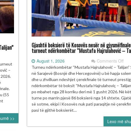
Gjashtë boksierë të Kosovës nesër në gjysmëfinale
alijan”
turneut ndërkombëtar “Mustafa Hajrulahović – Tal
on
August 1, 2026
Comments Off
ulant
turneut
Gja
Turneu ndërkombëtar “Mustafa Hajrulahović – Talijan”
kupi
ović –
bok
në Sarajevë (Bosnjë dhe Hercegovinë) u bë hapja sole
e
t 2026.
të
dhe u zhvilluan ndeshjet çerekfinale të turneut prestig
ad
ë
Kos
ndërkombëtar të boksit “Mustafa Hajrulahoviç – Talijan”, 
fi
inale.
nes
po mbahet nga 28 korriku deri më 1 gusht 2026. Në kë
gurojnë
u (55
në
turne po marrin pjesë 86 boksierë nga 14 shtete. Gjatë
nalen
nt
gjys
së sotme, ekipi i Kosovës nuk pati paraqitje në çerekfin
e
pasi të gjithë boksierët…
rneun
turn
humë >>
ërkombëtar
Lexo më sh
ndë
ustafa
“Mu