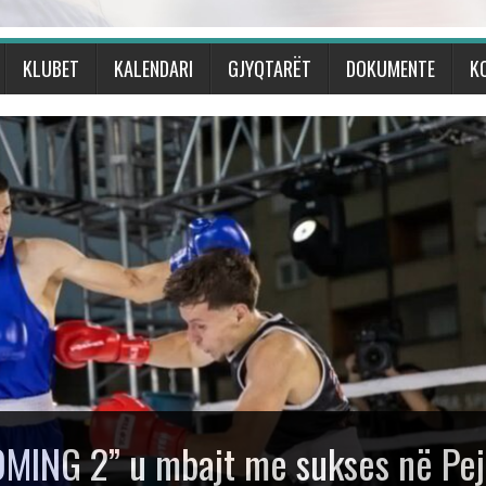
KLUBET
KALENDARI
GJYQTARËT
DOKUMENTE
K
eun Ndërkombëtar të Boksit
Talijan” me gjashtë medalje