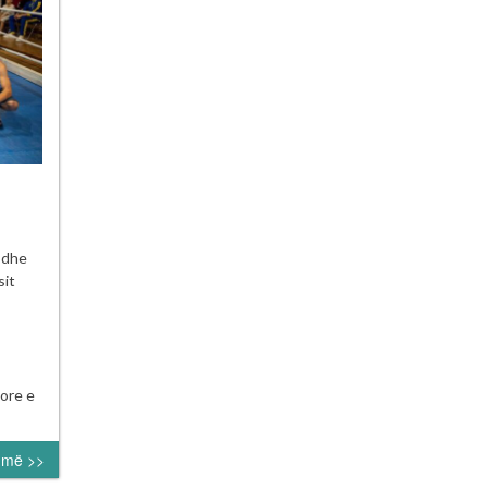
neu
ë dhe
orial
sit
edin
i
a”
ore e
umë >>