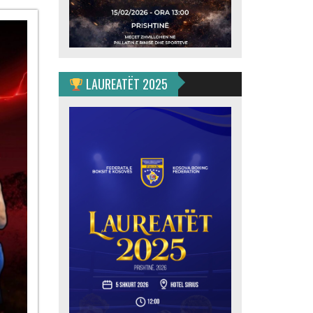
ulahović
jan”
LAUREATËT 2025