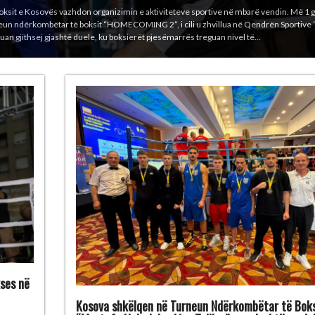
 turneun prestigjioz ndërkombëtar “Mustafa Hajrulahović – Talijan”, i cili u mbajt ng
ovinë. Boksierët kosovarë e përfunduan turneun me gjithsej 6 medalje: 1 medalje të 
 kg) 4 medalje të bronzta – Bashkim Bajoku…
ses në
Kosova shkëlqen në Turneun Ndërkombëtar të Boks