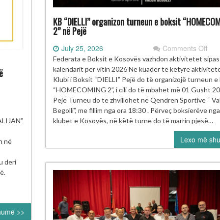
KB “DIELLI” organizon turneun e boksit “HOMECO
2” në Pejë
on
July 25, 2026
Comments Off
KB
Federata e Boksit e Kosovës vazhdon aktivitetet sipas
“DIE
kalendarit për vitin 2026 Në kuadër të këtyre aktivitet
ë
org
Klubi i Boksit “DIELLI” Pejë do të organizojë turneun e
tur
“HOMECOMING 2”, i cili do të mbahet më 01 Gusht 2
e
Pejë Turneu do të zhvillohet në Qendren Sportive “ Va
boks
të
Begolli”, me fillim nga ora 18:30 . Përveç boksierëve nga
“H
ksierë
klubet e Kosovës, në këtë turne do të marrin pjesë…
LIJAN”
2”
 Kosovës
Lexo më sh
në
rojnë
n në
Pej
 turneun
ërkombëtar
u deri
ustafa Hajrulahoviç
ë.
lijan” në
rajevë
humë >>