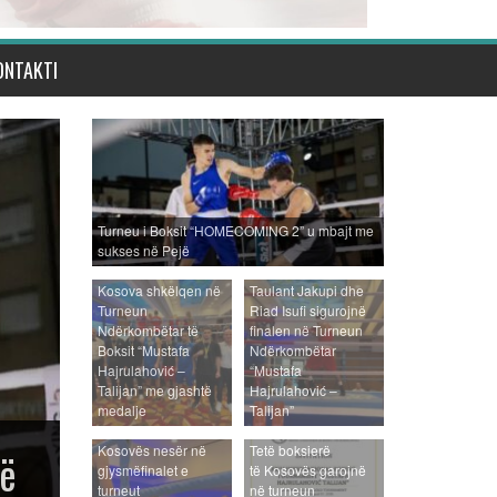
ONTAKTI
Turneu i Boksit “HOMECOMING 2” u mbajt me
sukses në Pejë
Kosova shkëlqen në
Taulant Jakupi dhe
Turneun
Riad Isufi sigurojnë
Ndërkombëtar të
finalen në Turneun
Boksit “Mustafa
Ndërkombëtar
Hajrulahović –
“Mustafa
Talijan” me gjashtë
Hajrulahović –
medalje
Talijan”
Gjashtë boksierë të
Kosovës nesër në
Tetë boksierë
gjysmëfinalet e
të Kosovës garojnë
turneut
në turneun