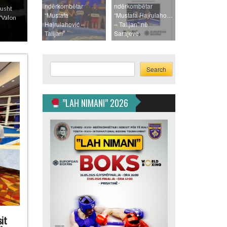
ndërkombëtar
ndërkombëtar
a 28
“Mustafa
“Mustafa Hajrulahoviç
artë –
Hajrulahović –
– Talijan” në
Talijan”
Sarajevë
Search
Search
”LAH NIMANI” 2026
it