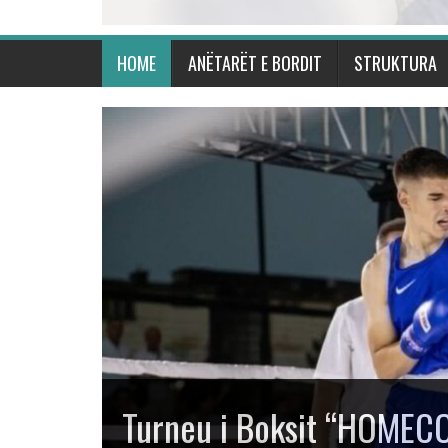
HOME
ANËTARËT E BORDIT
STRUKTURA
Kosova shkëlqen në Turn
“Mustafa Hajrulahović – 