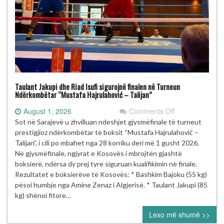
Taulant Jakupi dhe Riad Isufi sigurojnë finalen në Turneun
Ndërkombëtar “Mustafa Hajrulahović – Talijan”
on
August 1, 2026
Comments Off
Taulant
Sot në Sarajevë u zhvilluan ndeshjet gjysmëfinale të turneut
Jakupi
prestigjioz ndërkombëtar të boksit “Mustafa Hajrulahović –
dhe
Talijan”, i cili po mbahet nga 28 korriku deri më 1 gusht 2026.
Riad
Në gjysmëfinale, ngjyrat e Kosovës i mbrojtën gjashtë
Isufi
boksierë, ndërsa dy prej tyre siguruan kualifikimin në finale.
sigurojnë
Rezultatet e boksierëve të Kosovës: * Bashkim Bajoku (55 kg)
finalen
pësoi humbje nga Amine Zenaz i Algjerisë. * Taulant Jakupi (85
në
kg) shënoi fitore…
Turneun
Lexo më shumë >>
Ndërkombëtar