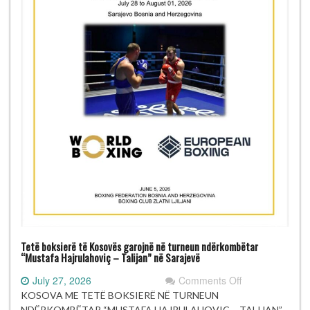
Tetë boksierë të Kosovës garojnë në turneun ndërkombëtar
“Mustafa Hajrulahoviç – Talijan” në Sarajevë
on
July 27, 2026
Comments Off
Tetë
KOSOVA ME TETË BOKSIERË NË TURNEUN
boksierë
NDËRKOMBËTAR “MUSTAFA HAJRULAHOVIÇ – TALIJAN”