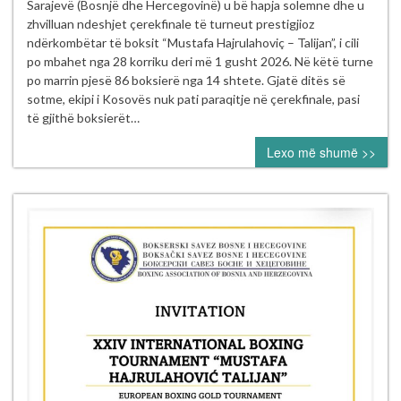
boksierë
Sarajevë (Bosnjë dhe Hercegovinë) u bë hapja solemne dhe u
të
zhvilluan ndeshjet çerekfinale të turneut prestigjioz
Kosovës
ndërkombëtar të boksit “Mustafa Hajrulahoviç – Talijan”, i cili
nesër
po mbahet nga 28 korriku deri më 1 gusht 2026. Në këtë turne
në
po marrin pjesë 86 boksierë nga 14 shtete. Gjatë ditës së
gjysmëfinalet
sotme, ekipi i Kosovës nuk pati paraqitje në çerekfinale, pasi
e
të gjithë boksierët…
turneut
Lexo më shumë >>
ndërkombëtar
“Mustafa
Hajrulahović
–
Talijan”