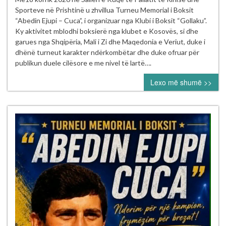
Memorial
Sporteve në Prishtinë u zhvillua Turneu Memorial i Boksit
“Abedin
“Abedin Ejupi – Cuca”, i organizuar nga Klubi i Boksit “Gollaku”.
Ejupi
Ky aktivitet mblodhi boksierë nga klubet e Kosovës, si dhe
–
garues nga Shqipëria, Mali i Zi dhe Maqedonia e Veriut, duke i
Cuca”
dhënë turneut karakter ndërkombëtar dhe duke ofruar për
publikun duele cilësore e me nivel të lartë….
Lexo më shumë >>