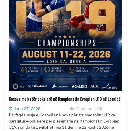
Kosova me katër boksierë në Kampionatin Evropian U19 në Loznicë
on
June 27, 2026
Comments Off
Kosova
Përfaqësuesja e Kosovës në boks për grupmoshën U19 ka
me
paraqitur 4 boksierë per pjesëmarje në Kampionatin Evropian
katër
U19, i cili do të zhvillohet nga 11 deri më 22 gusht 2026 në