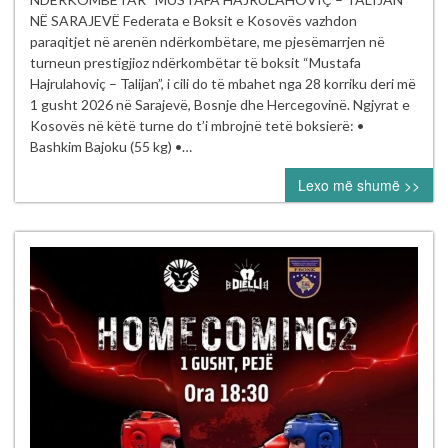
të Kosovës
NË SARAJEVË Federata e Boksit e Kosovës vazhdon
garojnë
paraqitjet në arenën ndërkombëtare, me pjesëmarrjen në
në turneun
turneun prestigjioz ndërkombëtar të boksit “Mustafa
ndërkombëtar
Hajrulahoviç – Talijan”, i cili do të mbahet nga 28 korriku deri më
“Mustafa Hajrul
1 gusht 2026 në Sarajevë, Bosnje dhe Hercegovinë. Ngjyrat e
–
Kosovës në këtë turne do t’i mbrojnë tetë boksierë: •
Talijan” në
Bashkim Bajoku (55 kg) •…
Sarajevë
Lexo më shumë >>