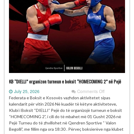
KB “DIELLI” organizon turneun e boksit “HOMECOMING 2” në Pejë
on
July 25, 2026
Comments Off
KB
Federata e Boksit e Kosovës vazhdon aktivitetet sipas
“DIELLI”
kalendarit për vitin 2026 Në kuadër të këtyre aktiviteteve,
organizon
Klubi i Boksit “DIELLI” Pejë do të organizojë turneun e boksit
turneun
“HOMECOMING 2”, i cili do të mbahet më 01 Gusht 2026 në
e
Pejë Turneu do të zhvillohet në Qendren Sportive “ Valon
boksit
Begolli”, me fillim nga ora 18:30 . Përveç boksierëve nga klubet