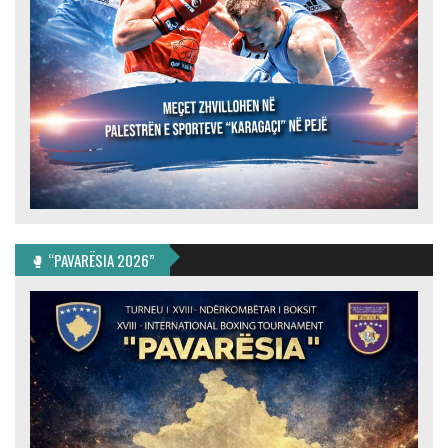
🥊 “PAVARËSIA 2026”