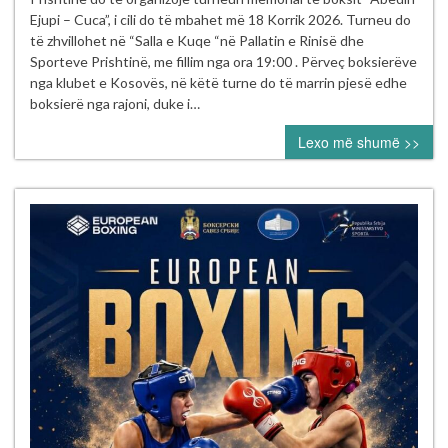
Boksit
Ejupi – Cuca”, i cili do të mbahet më 18 Korrik 2026. Turneu do
e
të zhvillohet në “Salla e Kuqe “në Pallatin e Rinisë dhe
Kosovës
Sporteve Prishtinë, me fillim nga ora 19:00 . Përveç boksierëve
vazhdon
nga klubet e Kosovës, në këtë turne do të marrin pjesë edhe
aktivitetet
boksierë nga rajoni, duke i…
sipas
Lexo më shumë >>
kalendarit
për
vitin
2026