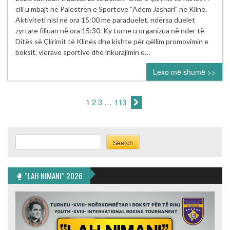
me
cili u mbajt në Palestrën e Sporteve “Adem Jashari” në Klinë.
sukses
Aktiviteti nisi në ora 15:00 me paraduelet, ndërsa duelet
turneu
zyrtare filluan në ora 15:30. Ky turne u organizua në nder të
tradicional
Ditës së Çlirimit të Klinës dhe kishte për qëllim promovimin e
i
boksit, vlerave sportive dhe inkurajimin e…
boksit
Lexo më shumë >>
“Dita
e
Çlirimit
1
2
3
…
113
të
Klinës”
Search
Search
🥊 ”LAH NIMANI” 2026