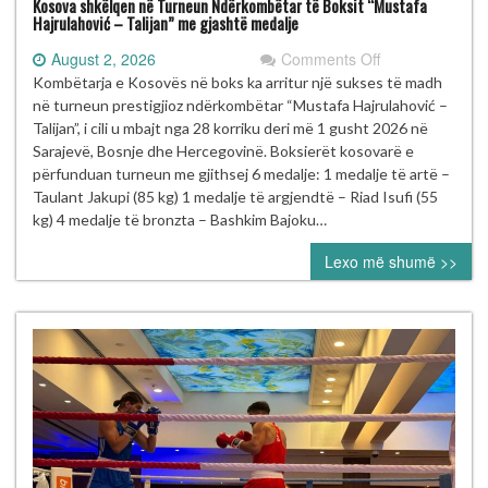
Kosova shkëlqen në Turneun Ndërkombëtar të Boksit “Mustafa
Hajrulahović – Talijan” me gjashtë medalje
on
August 2, 2026
Comments Off
Kosova
Kombëtarja e Kosovës në boks ka arritur një sukses të madh
shkëlqen
në turneun prestigjioz ndërkombëtar “Mustafa Hajrulahović –
në
Talijan”, i cili u mbajt nga 28 korriku deri më 1 gusht 2026 në
Turneun
Sarajevë, Bosnje dhe Hercegovinë. Boksierët kosovarë e
Ndërkombëtar
përfunduan turneun me gjithsej 6 medalje: 1 medalje të artë –
të
Taulant Jakupi (85 kg) 1 medalje të argjendtë – Riad Isufi (55
Boksit
kg) 4 medalje të bronzta – Bashkim Bajoku…
“Mustafa
Lexo më shumë >>
Hajrulahović
–
Talijan”
me
gjashtë
medalje