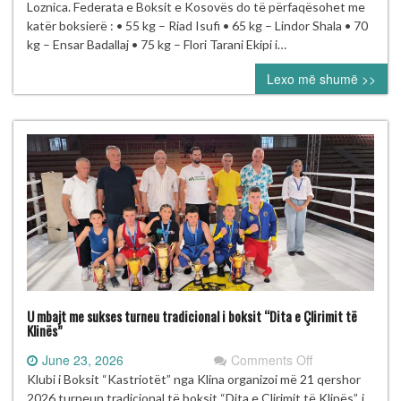
boksierë
Loznica. Federata e Boksit e Kosovës do të përfaqësohet me
në
katër boksierë : • 55 kg – Riad Isufi • 65 kg – Lindor Shala • 70
Kampionatin
kg – Ensar Badallaj • 75 kg – Flori Tarani Ekipi i…
Evropian
Lexo më shumë >>
U19
në
Loznicë
U mbajt me sukses turneu tradicional i boksit “Dita e Çlirimit të
Klinës”
on
June 23, 2026
Comments Off
U
Klubi i Boksit “Kastriotët” nga Klina organizoi më 21 qershor
mbajt
2026 turneun tradicional të boksit “Dita e Çlirimit të Klinës”, i