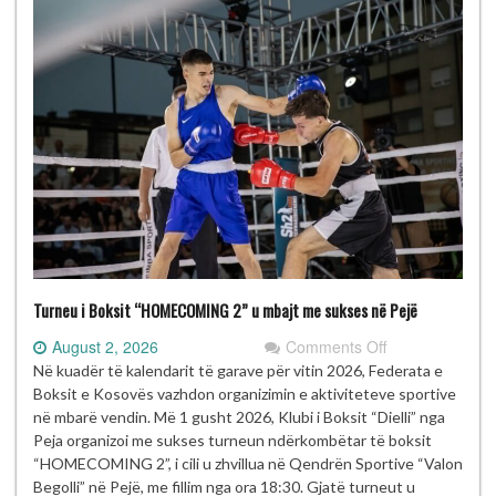
Turneu i Boksit “HOMECOMING 2” u mbajt me sukses në Pejë
on
August 2, 2026
Comments Off
Turneu
Në kuadër të kalendarit të garave për vitin 2026, Federata e
i
Boksit e Kosovës vazhdon organizimin e aktiviteteve sportive
Boksit
në mbarë vendin. Më 1 gusht 2026, Klubi i Boksit “Dielli” nga
“HOMECOMIN
Peja organizoi me sukses turneun ndërkombëtar të boksit
2”
“HOMECOMING 2”, i cili u zhvillua në Qendrën Sportive “Valon
u
Begolli” në Pejë, me fillim nga ora 18:30. Gjatë turneut u