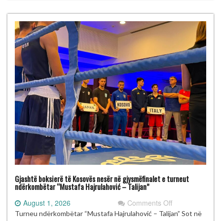
“Mustafa
Hajrulahović
–
Talijan”
Gjashtë boksierë të Kosovës nesër në gjysmëfinalet e turneut
ndërkombëtar “Mustafa Hajrulahović – Talijan”
on
August 1, 2026
Comments Off
Gjashtë
Turneu ndërkombëtar “Mustafa Hajrulahović – Talijan” Sot në