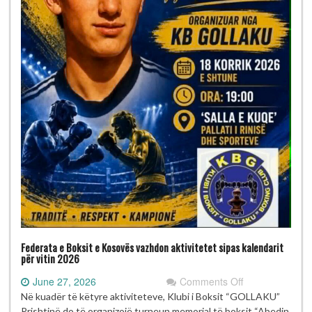
Federata e Boksit e Kosovës vazhdon aktivitetet sipas kalendarit
për vitin 2026
on
June 27, 2026
Comments Off
Federata
Në kuadër të këtyre aktiviteteve, Klubi i Boksit “GOLLAKU”
e
Prishtinë do të organizojë turneun memorial të boksit “Abedin