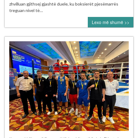
mbajt
zhvilluan gjithsej gjashtë duele, ku boksierët pjesëmarrës
me
treguan nivel të…
sukses
Lexo më shumë >>
në
Pejë