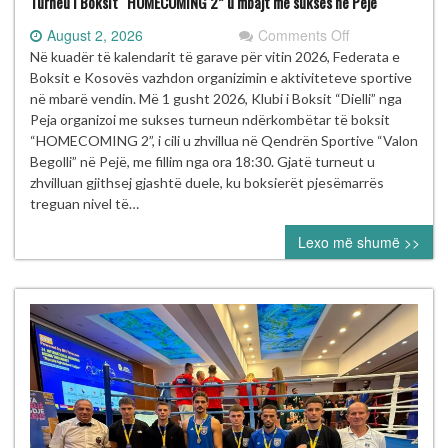
Turneu i Boksit “HOMECOMING 2” u mbajt me sukses në Pejë
on
August 2, 2026
Comments Off
Turneu
Në kuadër të kalendarit të garave për vitin 2026, Federata e
i
Boksit e Kosovës vazhdon organizimin e aktiviteteve sportive
Boksit
në mbarë vendin. Më 1 gusht 2026, Klubi i Boksit “Dielli” nga
“HOMECOMIN
Peja organizoi me sukses turneun ndërkombëtar të boksit
2”
“HOMECOMING 2”, i cili u zhvillua në Qendrën Sportive “Valon
u
Begolli” në Pejë, me fillim nga ora 18:30. Gjatë turneut u
mbajt
zhvilluan gjithsej gjashtë duele, ku boksierët pjesëmarrës
me
treguan nivel të…
sukses
Lexo më shumë >>
në
Pejë