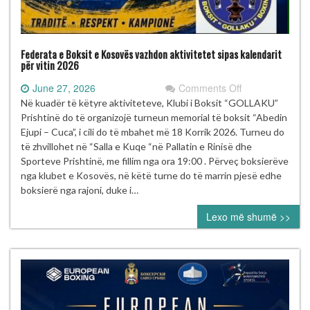
Federata e Boksit e Kosovës vazhdon aktivitetet sipas kalendarit
për vitin 2026
on
June 27, 2026
Comments Off
Federata
Në kuadër të këtyre aktiviteteve, Klubi i Boksit “GOLLAKU”
e
Prishtinë do të organizojë turneun memorial të boksit “Abedin
Boksit
Ejupi – Cuca”, i cili do të mbahet më 18 Korrik 2026. Turneu do
e
të zhvillohet në “Salla e Kuqe “në Pallatin e Rinisë dhe
Kosovës
Sporteve Prishtinë, me fillim nga ora 19:00 . Përveç boksierëve
vazhdon
nga klubet e Kosovës, në këtë turne do të marrin pjesë edhe
aktivitetet
boksierë nga rajoni, duke i…
sipas
Lexo më shumë >>
kalendarit
për
vitin
2026