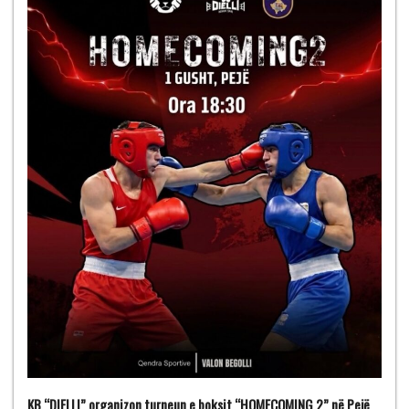
KB “DIELLI” organizon turneun e boksit “HOMECOMING 2” në Pejë