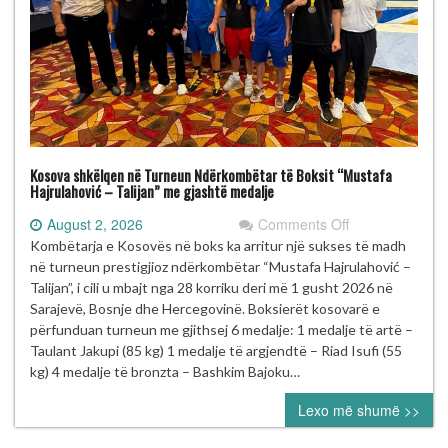
Kosova shkëlqen në Turneun Ndërkombëtar të Boksit “Mustafa
Hajrulahović – Talijan” me gjashtë medalje
on
August 2, 2026
Comments Off
Kosova
Kombëtarja e Kosovës në boks ka arritur një sukses të madh
shkëlqen
në turneun prestigjioz ndërkombëtar “Mustafa Hajrulahović –
në
Talijan”, i cili u mbajt nga 28 korriku deri më 1 gusht 2026 në
Turneun
Sarajevë, Bosnje dhe Hercegovinë. Boksierët kosovarë e
Ndërkombëtar
përfunduan turneun me gjithsej 6 medalje: 1 medalje të artë –
të
Taulant Jakupi (85 kg) 1 medalje të argjendtë – Riad Isufi (55
Boksit
kg) 4 medalje të bronzta – Bashkim Bajoku…
“Mustafa
Lexo më shumë >>
Hajrulahović
–