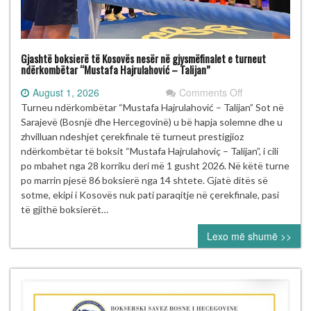
Gjashtë boksierë të Kosovës nesër në gjysmëfinalet e turneut
ndërkombëtar “Mustafa Hajrulahović – Talijan”
on
August 1, 2026
Comments Off
Gjashtë
Turneu ndërkombëtar “Mustafa Hajrulahović – Talijan” Sot në
boksierë
Sarajevë (Bosnjë dhe Hercegovinë) u bë hapja solemne dhe u
të
zhvilluan ndeshjet çerekfinale të turneut prestigjioz
Kosovës
ndërkombëtar të boksit “Mustafa Hajrulahoviç – Talijan”, i cili
nesër
po mbahet nga 28 korriku deri më 1 gusht 2026. Në këtë turne
në
po marrin pjesë 86 boksierë nga 14 shtete. Gjatë ditës së
gjysmëfinalet
sotme, ekipi i Kosovës nuk pati paraqitje në çerekfinale, pasi
e
të gjithë boksierët…
turneut
Lexo më shumë >>
ndërkombëtar
“Mustafa
Hajrulahović
–
Talijan”