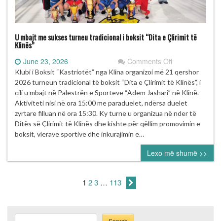
U mbajt me sukses turneu tradicional i boksit “Dita e Çlirimit të
Klinës”
on
June 23, 2026
Comments Off
U
Klubi i Boksit “Kastriotët” nga Klina organizoi më 21 qershor
mbajt
2026 turneun tradicional të boksit “Dita e Çlirimit të Klinës”, i
me
cili u mbajt në Palestrën e Sporteve “Adem Jashari” në Klinë.
sukses
Aktiviteti nisi në ora 15:00 me paraduelet, ndërsa duelet
turneu
zyrtare filluan në ora 15:30. Ky turne u organizua në nder të
tradicional
Ditës së Çlirimit të Klinës dhe kishte për qëllim promovimin e
i
boksit, vlerave sportive dhe inkurajimin e…
boksit
Lexo më shumë >>
“Dita
e
Çlirimit
1
2
3
…
113
të
Klinës”
Search
Search