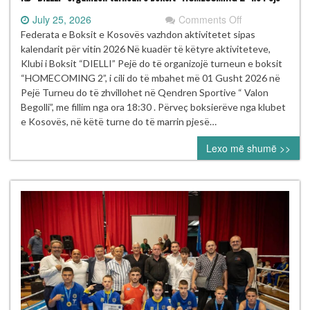
on
July 25, 2026
Comments Off
KB
Federata e Boksit e Kosovës vazhdon aktivitetet sipas
“DIELLI”
kalendarit për vitin 2026 Në kuadër të këtyre aktiviteteve,
organizon
Klubi i Boksit “DIELLI” Pejë do të organizojë turneun e boksit
turneun
“HOMECOMING 2”, i cili do të mbahet më 01 Gusht 2026 në
e
Pejë Turneu do të zhvillohet në Qendren Sportive “ Valon
boksit
Begolli”, me fillim nga ora 18:30 . Përveç boksierëve nga klubet
“HOMECOMIN
e Kosovës, në këtë turne do të marrin pjesë…
2”
Lexo më shumë >>
në
Pejë