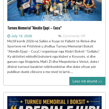
Turneu Memorial “Abedin Ejupi – Cuca”
on
July 19, 2026
Comments Off
Turneu
Me18 korrik 2026 në Sallën e Kuqe të Pallatit të Rinisë dhe
Memorial
Sporteve në Prishtinë u zhvillua Turneu Memorial i Boksit
“Abedin
“Abedin Ejupi – Cuca”, i organizuar nga Klubi i Boksit “Gollaku”.
Ejupi
Ky aktivitet mblodhi boksierë nga klubet e Kosovës, si dhe
–
garues nga Shqipëria, Mali i Zi dhe Maqedonia e Veriut, duke i
Cuca”
dhënë turneut karakter ndërkombëtar dhe duke ofruar për
publikun duele cilësore e me nivel të lartë….
Lexo më shumë >>