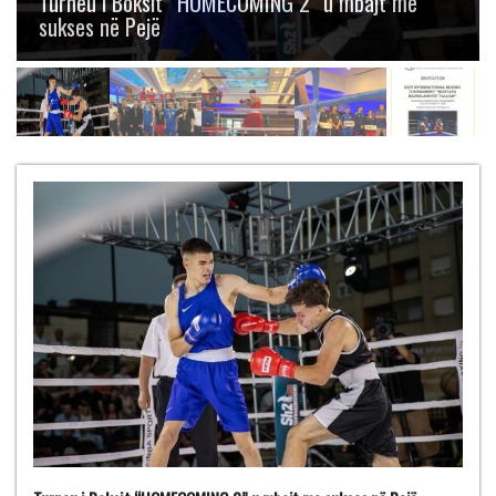
Boksit “Mustafa Hajrulahović – Talijan” me
gjashtë medalje