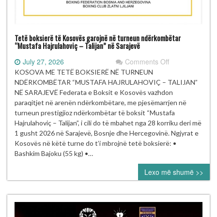
Tetë boksierë të Kosovës garojnë në turneun ndërkombëtar
“Mustafa Hajrulahoviç – Talijan” në Sarajevë
on
July 27, 2026
Comments Off
Tetë
KOSOVA ME TETË BOKSIERË NË TURNEUN
boksierë
NDËRKOMBËTAR “MUSTAFA HAJRULAHOVIÇ – TALIJAN”
të Kosovës
NË SARAJEVË Federata e Boksit e Kosovës vazhdon
garojnë
paraqitjet në arenën ndërkombëtare, me pjesëmarrjen në
në turneun
turneun prestigjioz ndërkombëtar të boksit “Mustafa
ndërkombëtar
Hajrulahoviç – Talijan”, i cili do të mbahet nga 28 korriku deri më
“Mustafa Hajrul
1 gusht 2026 në Sarajevë, Bosnje dhe Hercegovinë. Ngjyrat e
–
Kosovës në këtë turne do t’i mbrojnë tetë boksierë: •
Talijan” në
Bashkim Bajoku (55 kg) •…
Sarajevë
Lexo më shumë >>