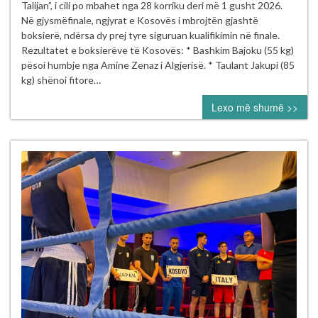
dhe
Talijan”, i cili po mbahet nga 28 korriku deri më 1 gusht 2026.
Riad
Në gjysmëfinale, ngjyrat e Kosovës i mbrojtën gjashtë
Isufi
boksierë, ndërsa dy prej tyre siguruan kualifikimin në finale.
sigurojnë
Rezultatet e boksierëve të Kosovës: * Bashkim Bajoku (55 kg)
finalen
pësoi humbje nga Amine Zenaz i Algjerisë. * Taulant Jakupi (85
në
kg) shënoi fitore…
Turneun
Lexo më shumë >>
Ndërkombëtar
“Mustafa
Hajrulahović
–
Talijan”