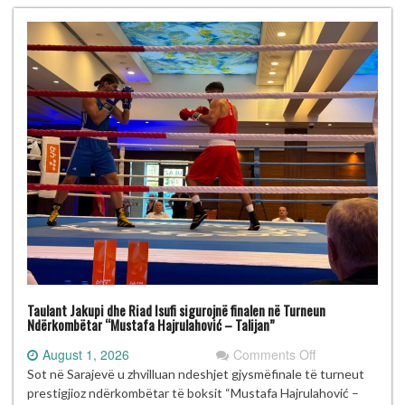
Talijan”
me
gjashtë
medalje
Taulant Jakupi dhe Riad Isufi sigurojnë finalen në Turneun
Ndërkombëtar “Mustafa Hajrulahović – Talijan”
on
August 1, 2026
Comments Off
Taulant
Sot në Sarajevë u zhvilluan ndeshjet gjysmëfinale të turneut
Jakupi
prestigjioz ndërkombëtar të boksit “Mustafa Hajrulahović –