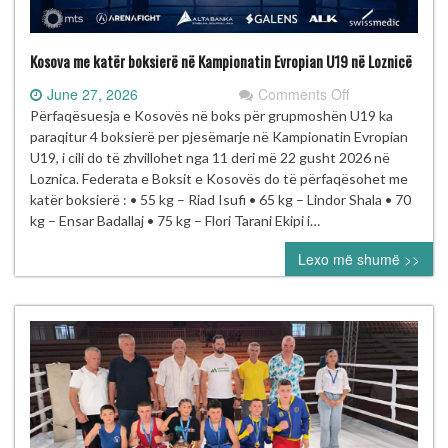
Kosova me katër boksierë në Kampionatin Evropian U19 në Loznicë
on
June 27, 2026
Comments Off
Kosova
Përfaqësuesja e Kosovës në boks për grupmoshën U19 ka
me
paraqitur 4 boksierë per pjesëmarje në Kampionatin Evropian
katër
U19, i cili do të zhvillohet nga 11 deri më 22 gusht 2026 në
boksierë
Loznica. Federata e Boksit e Kosovës do të përfaqësohet me
në
katër boksierë : • 55 kg – Riad Isufi • 65 kg – Lindor Shala • 70
Kampionatin
kg – Ensar Badallaj • 75 kg – Flori Tarani Ekipi i…
Evropian
Lexo më shumë >>
U19
në
Loznicë