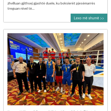
mbajt
zhvilluan gjithsej gjashtë duele, ku boksierët pjesëmarrës
me
treguan nivel të…
sukses
Lexo më shumë >>
në
Pejë