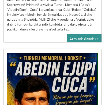
Memorial
Sporteve në Prishtinë u zhvillua Turneu Memorial i Boksit
“Abedin
“Abedin Ejupi – Cuca”, i organizuar nga Klubi i Boksit “Gollaku”.
Ejupi
Ky aktivitet mblodhi boksierë nga klubet e Kosovës, si dhe
–
garues nga Shqipëria, Mali i Zi dhe Maqedonia e Veriut, duke i
Cuca”
dhënë turneut karakter ndërkombëtar dhe duke ofruar për
publikun duele cilësore e me nivel të lartë….
Lexo më shumë >>