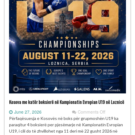
Kosova me katër boksierë në Kampionatin Evropian U19 në Loznicë
on
June 27, 2026
Comments Off
Kosova
Përfaqësuesja e Kosovës në boks për grupmoshën U19 ka
me
paraqitur 4 boksierë per pjesëmarje në Kampionatin Evropian
katër
U19, i cili do të zhvillohet nga 11 deri më 22 gusht 2026 në