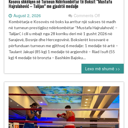
Kosova shkëlqen në Turneun Ndërkombëtar të Boksit “Mustafa
Hajrulahović – Talijan” me gjashtë medalje
on
August 2, 2026
Comments Off
Kosova
Kombëtarja e Kosovës në boks ka arritur një sukses të madh
shkëlqen
në turneun prestigjioz ndërkombëtar “Mustafa Hajrulahović –
në
Talijan”, i cili u mbajt nga 28 korriku deri më 1 gusht 2026 në
Turneun
Sarajevë, Bosnje dhe Hercegovinë. Boksierët kosovarë e
Ndërkombëtar
përfunduan turneun me gjithsej 6 medalje: 1 medalje të artë –
të
Taulant Jakupi (85 kg) 1 medalje të argjendtë – Riad Isufi (55
Boksit
kg) 4 medalje të bronzta – Bashkim Bajoku…
“Mustafa
Lexo më shumë >>
Hajrulahović
–
Talijan”
me
gjashtë
medalje