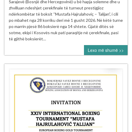
boksierë
Sarajevë (Bosnjë dhe Hercegovinë) u bë hapja solemne dhe u
të
zhvilluan ndeshjet çerekfinale të turneut prestigjioz
Kosovës
ndërkombëtar të boksit “Mustafa Hajrulahoviç – Talijan”, i cili
nesër
po mbahet nga 28 korriku deri më 1 gusht 2026. Në këtë turne
në
po marrin pjesë 86 boksierë nga 14 shtete. Gjatë ditës së
gjysmëfinalet
sotme, ekipi i Kosovës nuk pati paraqitje në çerekfinale, pasi
e
të gjithë boksierët…
turneut
Lexo më shumë >>
ndërkombëtar
“Mustafa
Hajrulahović
–
Talijan”