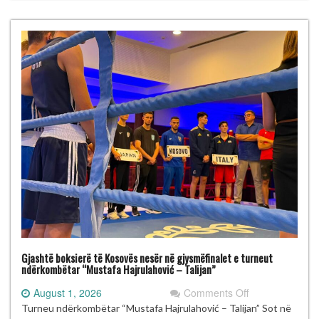
“Mustafa
Hajrulahović
–
Talijan”
Gjashtë boksierë të Kosovës nesër në gjysmëfinalet e turneut
ndërkombëtar “Mustafa Hajrulahović – Talijan”
on
August 1, 2026
Comments Off
Gjashtë
Turneu ndërkombëtar “Mustafa Hajrulahović – Talijan” Sot në