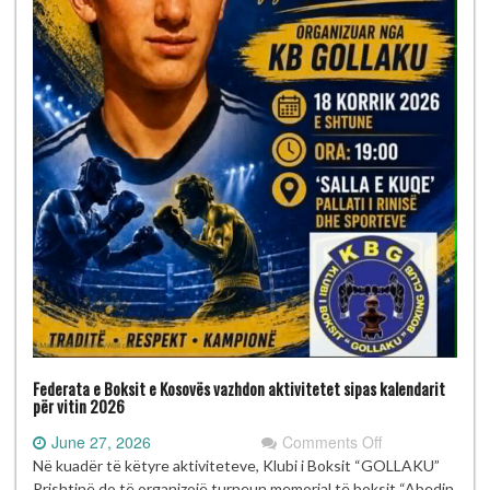
Federata e Boksit e Kosovës vazhdon aktivitetet sipas kalendarit
për vitin 2026
on
June 27, 2026
Comments Off
Federata
Në kuadër të këtyre aktiviteteve, Klubi i Boksit “GOLLAKU”
e
Prishtinë do të organizojë turneun memorial të boksit “Abedin