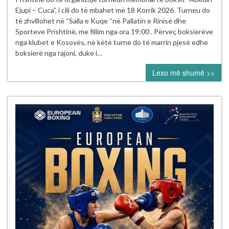
Boksit
Ejupi – Cuca”, i cili do të mbahet më 18 Korrik 2026. Turneu do
e
të zhvillohet në “Salla e Kuqe “në Pallatin e Rinisë dhe
Kosovës
Sporteve Prishtinë, me fillim nga ora 19:00 . Përveç boksierëve
vazhdon
nga klubet e Kosovës, në këtë turne do të marrin pjesë edhe
aktivitetet
boksierë nga rajoni, duke i…
sipas
Lexo më shumë >>
kalendarit
për
vitin
2026