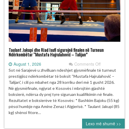
Taulant Jakupi dhe Riad Isufi sigurojnë finalen në Turneun
Ndërkombëtar “Mustafa Hajrulahović – Talijan”
on
August 1, 2026
Comments Off
Taulant
Sot në Sarajevë u zhvilluan ndeshjet gjysmëfinale të turneut
Jakupi
prestigjioz ndërkombëtar të boksit “Mustafa Hajrulahović –
dhe
Talijan”, i cili po mbahet nga 28 korriku deri më 1 gusht 2026.
Riad
Në gjysmëfinale, ngjyrat e Kosovës i mbrojtën gjashtë
Isufi
boksierë, ndërsa dy prej tyre siguruan kualifikimin në finale.
sigurojnë
Rezultatet e boksierëve të Kosovës: * Bashkim Bajoku (55 kg)
finalen
pësoi humbje nga Amine Zenaz i Algjerisë. * Taulant Jakupi (85
në
kg) shënoi fitore…
Turneun
Lexo më shumë >>
Ndërkombëtar