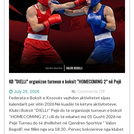
KB “DIELLI” organizon turneun e boksit “HOMECOMING 2” në Pejë
on
July 25, 2026
Comments Off
KB
Federata e Boksit e Kosovës vazhdon aktivitetet sipas
“DIELLI”
kalendarit për vitin 2026 Në kuadër të këtyre aktiviteteve,
organizon
Klubi i Boksit “DIELLI” Pejë do të organizojë turneun e boksit
turneun
“HOMECOMING 2”, i cili do të mbahet më 01 Gusht 2026 në
e
Pejë Turneu do të zhvillohet në Qendren Sportive “ Valon
boksit
Begolli”, me fillim nga ora 18:30 . Përveç boksierëve nga klubet