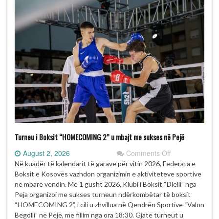
Turneu i Boksit “HOMECOMING 2” u mbajt me sukses në Pejë
on
August 2, 2026
Comments Off
Turneu
Në kuadër të kalendarit të garave për vitin 2026, Federata e
i
Boksit e Kosovës vazhdon organizimin e aktiviteteve sportive
Boksit
në mbarë vendin. Më 1 gusht 2026, Klubi i Boksit “Dielli” nga
“HOMECOMIN
Peja organizoi me sukses turneun ndërkombëtar të boksit
2”
“HOMECOMING 2”, i cili u zhvillua në Qendrën Sportive “Valon
u
Begolli” në Pejë, me fillim nga ora 18:30. Gjatë turneut u