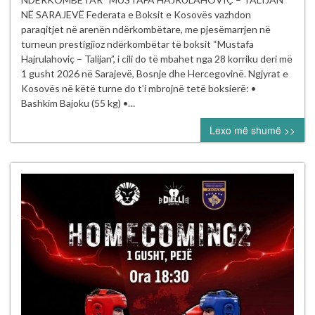
të Kosovës
NË SARAJEVË Federata e Boksit e Kosovës vazhdon
garojnë
paraqitjet në arenën ndërkombëtare, me pjesëmarrjen në
në turneun
turneun prestigjioz ndërkombëtar të boksit “Mustafa
ndërkombëtar
Hajrulahoviç – Talijan”, i cili do të mbahet nga 28 korriku deri më
“Mustafa Hajrul
1 gusht 2026 në Sarajevë, Bosnje dhe Hercegovinë. Ngjyrat e
–
Kosovës në këtë turne do t’i mbrojnë tetë boksierë: •
Talijan” në
Bashkim Bajoku (55 kg) •…
Sarajevë
Lexo më shumë >>