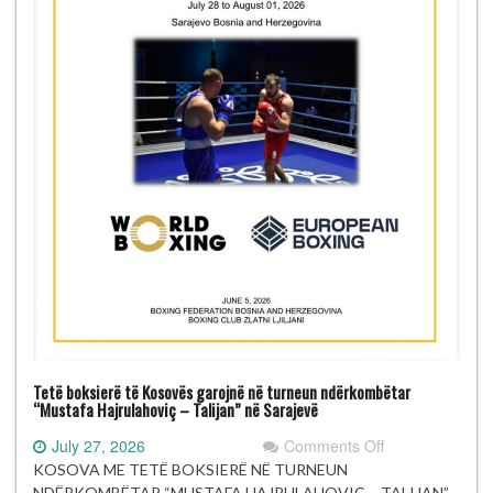
Tetë boksierë të Kosovës garojnë në turneun ndërkombëtar
“Mustafa Hajrulahoviç – Talijan” në Sarajevë
on
July 27, 2026
Comments Off
Tetë
KOSOVA ME TETË BOKSIERË NË TURNEUN
boksierë
NDËRKOMBËTAR “MUSTAFA HAJRULAHOVIÇ – TALIJAN”