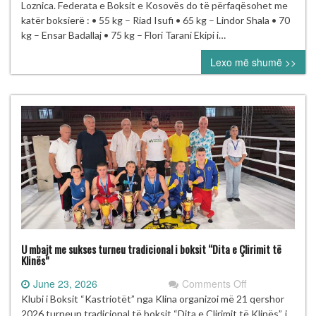
boksierë
Loznica. Federata e Boksit e Kosovës do të përfaqësohet me
në
katër boksierë : • 55 kg – Riad Isufi • 65 kg – Lindor Shala • 70
Kampionatin
kg – Ensar Badallaj • 75 kg – Flori Tarani Ekipi i…
Evropian
Lexo më shumë >>
U19
në
Loznicë
U mbajt me sukses turneu tradicional i boksit “Dita e Çlirimit të
Klinës”
on
June 23, 2026
Comments Off
U
Klubi i Boksit “Kastriotët” nga Klina organizoi më 21 qershor
mbajt
2026 turneun tradicional të boksit “Dita e Çlirimit të Klinës”, i