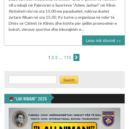
me
cili u mbajt në Palestrën e Sporteve “Adem Jashari” në Klinë.
sukses
Aktiviteti nisi në ora 15:00 me paraduelet, ndërsa duelet
turneu
zyrtare filluan në ora 15:30. Ky turne u organizua në nder të
tradicional
Ditës së Çlirimit të Klinës dhe kishte për qëllim promovimin e
i
boksit, vlerave sportive dhe inkurajimin e…
boksit
Lexo më shumë >>
“Dita
e
Çlirimit
1
2
3
…
113
të
Klinës”
Search
Search
”LAH NIMANI” 2026