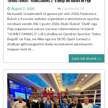
Turneu i Boksit “HOMECOMING 2” u mbajt me sukses në Pejë
on
August 2, 2026
Comments Off
Turneu
Në kuadër të kalendarit të garave për vitin 2026, Federata e
i
Boksit e Kosovës vazhdon organizimin e aktiviteteve sportive
Boksit
në mbarë vendin. Më 1 gusht 2026, Klubi i Boksit “Dielli” nga
“HOMECOMIN
Peja organizoi me sukses turneun ndërkombëtar të boksit
2”
“HOMECOMING 2”, i cili u zhvillua në Qendrën Sportive “Valon
u
Begolli” në Pejë, me fillim nga ora 18:30. Gjatë turneut u
mbajt
zhvilluan gjithsej gjashtë duele, ku boksierët pjesëmarrës
me
treguan nivel të…
sukses
Lexo më shumë >>
në
Pejë