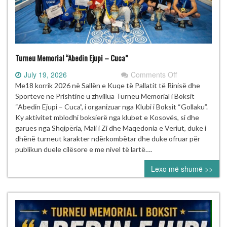
Turneu Memorial “Abedin Ejupi – Cuca”
on
July 19, 2026
Comments Off
Turneu
Me18 korrik 2026 në Sallën e Kuqe të Pallatit të Rinisë dhe
Memorial
Sporteve në Prishtinë u zhvillua Turneu Memorial i Boksit
“Abedin
“Abedin Ejupi – Cuca”, i organizuar nga Klubi i Boksit “Gollaku”.
Ejupi
Ky aktivitet mblodhi boksierë nga klubet e Kosovës, si dhe
–
garues nga Shqipëria, Mali i Zi dhe Maqedonia e Veriut, duke i
Cuca”
dhënë turneut karakter ndërkombëtar dhe duke ofruar për
publikun duele cilësore e me nivel të lartë….
Lexo më shumë >>