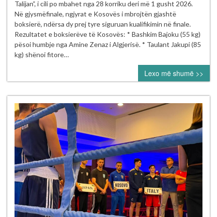
dhe
Talijan”, i cili po mbahet nga 28 korriku deri më 1 gusht 2026.
Riad
Në gjysmëfinale, ngjyrat e Kosovës i mbrojtën gjashtë
Isufi
boksierë, ndërsa dy prej tyre siguruan kualifikimin në finale.
sigurojnë
Rezultatet e boksierëve të Kosovës: * Bashkim Bajoku (55 kg)
finalen
pësoi humbje nga Amine Zenaz i Algjerisë. * Taulant Jakupi (85
në
kg) shënoi fitore…
Turneun
Lexo më shumë >>
Ndërkombëtar
“Mustafa
Hajrulahović
–
Talijan”