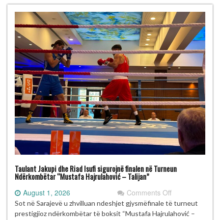
Talijan”
me
gjashtë
medalje
Taulant Jakupi dhe Riad Isufi sigurojnë finalen në Turneun
Ndërkombëtar “Mustafa Hajrulahović – Talijan”
on
August 1, 2026
Comments Off
Taulant
Sot në Sarajevë u zhvilluan ndeshjet gjysmëfinale të turneut
Jakupi
prestigjioz ndërkombëtar të boksit “Mustafa Hajrulahović –