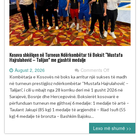
Kosova shkëlqen në Turneun Ndërkombëtar të Boksit “Mustafa
Hajrulahović – Talijan” me gjashtë medalje
on
August 2, 2026
Comments Off
Kosova
Kombëtarja e Kosovës në boks ka arritur një sukses të madh
shkëlqen
në turneun prestigjioz ndërkombëtar “Mustafa Hajrulahović –
në
Talijan”, i cili u mbajt nga 28 korriku deri më 1 gusht 2026 në
Turneun
Sarajevë, Bosnje dhe Hercegovinë. Boksierët kosovarë e
Ndërkombëtar
përfunduan turneun me gjithsej 6 medalje: 1 medalje të artë –
të
Taulant Jakupi (85 kg) 1 medalje të argjendtë – Riad Isufi (55
Boksit
kg) 4 medalje të bronzta – Bashkim Bajoku…
“Mustafa
Lexo më shumë >>
Hajrulahović
–