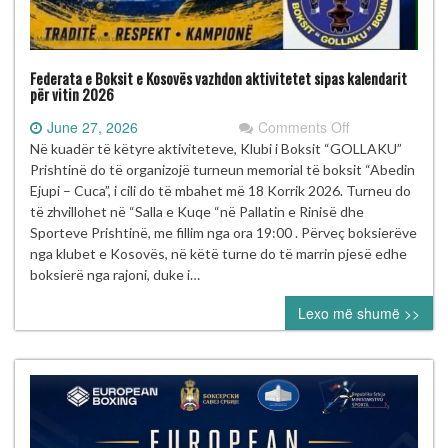
Federata e Boksit e Kosovës vazhdon aktivitetet sipas kalendarit
për vitin 2026
on
June 27, 2026
Comments Off
Federata
Në kuadër të këtyre aktiviteteve, Klubi i Boksit “GOLLAKU”
e
Prishtinë do të organizojë turneun memorial të boksit “Abedin
Boksit
Ejupi – Cuca”, i cili do të mbahet më 18 Korrik 2026. Turneu do
e
të zhvillohet në “Salla e Kuqe “në Pallatin e Rinisë dhe
Kosovës
Sporteve Prishtinë, me fillim nga ora 19:00 . Përveç boksierëve
vazhdon
nga klubet e Kosovës, në këtë turne do të marrin pjesë edhe
aktivitetet
boksierë nga rajoni, duke i…
sipas
Lexo më shumë >>
kalendarit
për
vitin
2026