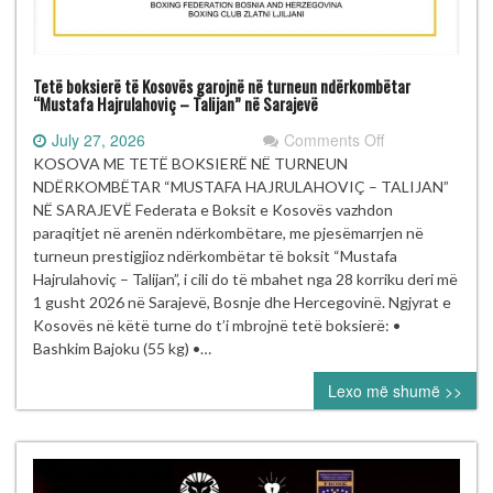
Tetë boksierë të Kosovës garojnë në turneun ndërkombëtar
“Mustafa Hajrulahoviç – Talijan” në Sarajevë
on
July 27, 2026
Comments Off
Tetë
KOSOVA ME TETË BOKSIERË NË TURNEUN
boksierë
NDËRKOMBËTAR “MUSTAFA HAJRULAHOVIÇ – TALIJAN”
të Kosovës
NË SARAJEVË Federata e Boksit e Kosovës vazhdon
garojnë
paraqitjet në arenën ndërkombëtare, me pjesëmarrjen në
në turneun
turneun prestigjioz ndërkombëtar të boksit “Mustafa
ndërkombëtar
Hajrulahoviç – Talijan”, i cili do të mbahet nga 28 korriku deri më
“Mustafa Hajrul
1 gusht 2026 në Sarajevë, Bosnje dhe Hercegovinë. Ngjyrat e
–
Kosovës në këtë turne do t’i mbrojnë tetë boksierë: •
Talijan” në
Bashkim Bajoku (55 kg) •…
Sarajevë
Lexo më shumë >>