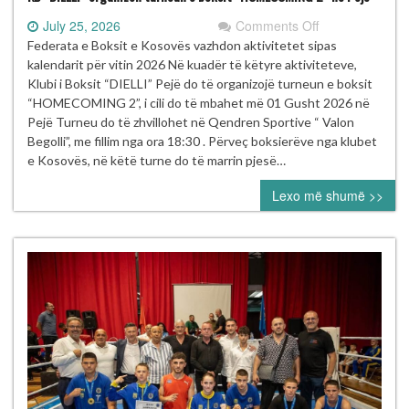
on
July 25, 2026
Comments Off
KB
Federata e Boksit e Kosovës vazhdon aktivitetet sipas
“DIELLI”
kalendarit për vitin 2026 Në kuadër të këtyre aktiviteteve,
organizon
Klubi i Boksit “DIELLI” Pejë do të organizojë turneun e boksit
turneun
“HOMECOMING 2”, i cili do të mbahet më 01 Gusht 2026 në
e
Pejë Turneu do të zhvillohet në Qendren Sportive “ Valon
boksit
Begolli”, me fillim nga ora 18:30 . Përveç boksierëve nga klubet
“HOMECOMIN
e Kosovës, në këtë turne do të marrin pjesë…
2”
Lexo më shumë >>
në
Pejë