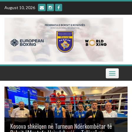
Skip
August 10, 2026
to
content
Toggle
navigation
Kosova shkëlqen në Turneun Ndërkombëtar të