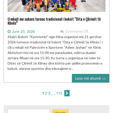
U mbajt me sukses turneu tradicional i boksit “Dita e Çlirimit të
Klinës”
on
June 23, 2026
Comments Off
U
Klubi i Boksit “Kastriotët” nga Klina organizoi më 21 qershor
mbajt
2026 turneun tradicional të boksit “Dita e Çlirimit të Klinës”, i
me
cili u mbajt në Palestrën e Sporteve “Adem Jashari” në Klinë.
sukses
Aktiviteti nisi në ora 15:00 me paraduelet, ndërsa duelet
turneu
zyrtare filluan në ora 15:30. Ky turne u organizua në nder të
tradicional
Ditës së Çlirimit të Klinës dhe kishte për qëllim promovimin e
i
boksit, vlerave sportive dhe inkurajimin e…
boksit
Lexo më shumë >>
“Dita
e
Çlirimit
1
2
3
…
113
të
Klinës”
Search
Search