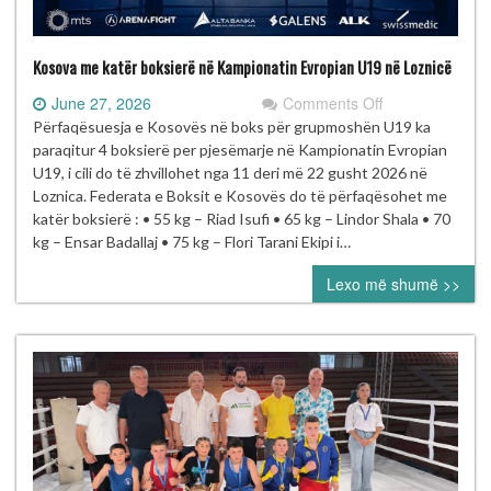
Kosova me katër boksierë në Kampionatin Evropian U19 në Loznicë
on
June 27, 2026
Comments Off
Kosova
Përfaqësuesja e Kosovës në boks për grupmoshën U19 ka
me
paraqitur 4 boksierë per pjesëmarje në Kampionatin Evropian
katër
U19, i cili do të zhvillohet nga 11 deri më 22 gusht 2026 në
boksierë
Loznica. Federata e Boksit e Kosovës do të përfaqësohet me
në
katër boksierë : • 55 kg – Riad Isufi • 65 kg – Lindor Shala • 70
Kampionatin
kg – Ensar Badallaj • 75 kg – Flori Tarani Ekipi i…
Evropian
Lexo më shumë >>
U19
në
Loznicë