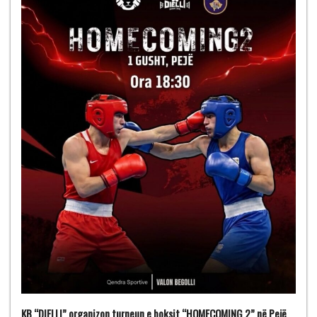
KB “DIELLI” organizon turneun e boksit “HOMECOMING 2” në Pejë