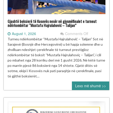
Gjashtë boksierë të Kosovës nesër në gjysmëfinalet e turneut
ndërkombëtar “Mustafa Hajrulahović – Talijan”
on
August 1, 2026
Comments Off
Gjashtë
Turneu ndërkombëtar “Mustafa Hajrulahović – Talijan” Sot në
boksierë
Sarajevë (Bosnjë dhe Hercegovinë) u bë hapja solemne dhe u
të
zhvilluan ndeshjet çerekfinale të turneut prestigjioz
Kosovës
ndërkombëtar të boksit “Mustafa Hajrulahoviç – Talijan”, i cili
nesër
po mbahet nga 28 korriku deri më 1 gusht 2026. Në këtë turne
në
po marrin pjesë 86 boksierë nga 14 shtete. Gjatë ditës së
gjysmëfinalet
sotme, ekipi i Kosovës nuk pati paraqitje në çerekfinale, pasi
e
të gjithë boksierët…
turneut
Lexo më shumë >>
ndërkombëtar
“Mustafa
Hajrulahović
–
Talijan”