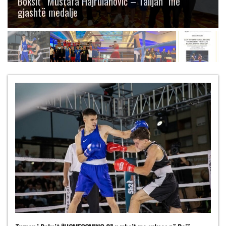
Boksit “Mustafa Hajrulahović – Talijan” me
gjashtë medalje