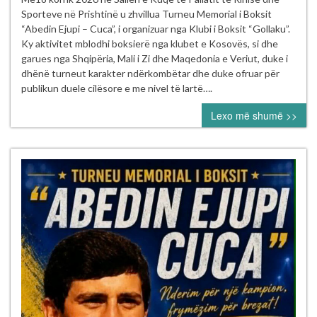
Memorial
Sporteve në Prishtinë u zhvillua Turneu Memorial i Boksit
“Abedin
“Abedin Ejupi – Cuca”, i organizuar nga Klubi i Boksit “Gollaku”.
Ejupi
Ky aktivitet mblodhi boksierë nga klubet e Kosovës, si dhe
–
garues nga Shqipëria, Mali i Zi dhe Maqedonia e Veriut, duke i
Cuca”
dhënë turneut karakter ndërkombëtar dhe duke ofruar për
publikun duele cilësore e me nivel të lartë….
Lexo më shumë >>