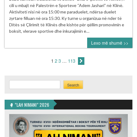
me
cili u mbajt në Palestrën e Sporteve “Adem Jashari” në Klinë.
sukses
Aktiviteti nisi në ora 15:00 me paraduelet, ndërsa duelet
turneu
zyrtare filluan në ora 15:30. Ky turne u organizua në nder të
tradicional
Ditës së Çlirimit të Klinës dhe kishte për qëllim promovimin e
i
boksit, vlerave sportive dhe inkurajimin e…
boksit
Lexo më shumë >>
“Dita
e
Çlirimit
1
2
3
…
113
të
Klinës”
Search
Search
🥊 ”LAH NIMANI” 2026