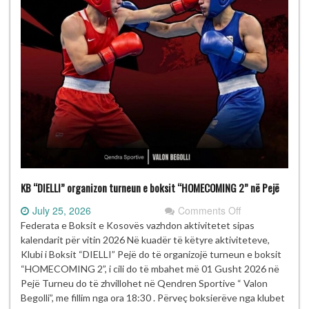
KB “DIELLI” organizon turneun e boksit “HOMECOMING 2” në Pejë
on
July 25, 2026
Comments Off
KB
Federata e Boksit e Kosovës vazhdon aktivitetet sipas
“DIELLI”
kalendarit për vitin 2026 Në kuadër të këtyre aktiviteteve,
organizon
Klubi i Boksit “DIELLI” Pejë do të organizojë turneun e boksit
turneun
“HOMECOMING 2”, i cili do të mbahet më 01 Gusht 2026 në
e
Pejë Turneu do të zhvillohet në Qendren Sportive “ Valon
boksit
Begolli”, me fillim nga ora 18:30 . Përveç boksierëve nga klubet