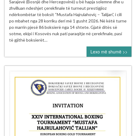
boksierë
Sarajevë (Bosnjë dhe Hercegovinë) u bë hapja solemne dhe u
të
zhvilluan ndeshjet çerekfinale të turneut prestigjioz
Kosovës
ndërkombëtar të boksit “Mustafa Hajrulahoviç – Talijan”, i cili
nesër
po mbahet nga 28 korriku deri më 1 gusht 2026. Në këtë turne
në
po marrin pjesë 86 boksierë nga 14 shtete. Gjatë ditës së
gjysmëfinalet
sotme, ekipi i Kosovës nuk pati paraqitje në çerekfinale, pasi
e
të gjithë boksierët…
turneut
Lexo më shumë >>
ndërkombëtar
“Mustafa
Hajrulahović
–
Talijan”