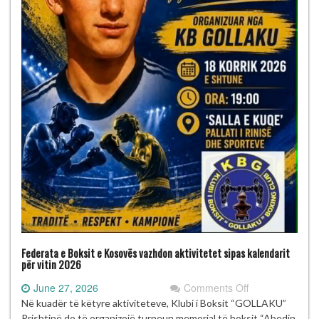
Federata e Boksit e Kosovës vazhdon aktivitetet sipas kalendarit
për vitin 2026
on
June 27, 2026
Comments Off
Federata
Në kuadër të këtyre aktiviteteve, Klubi i Boksit “GOLLAKU”
e
Prishtinë do të organizojë turneun memorial të boksit “Abedin