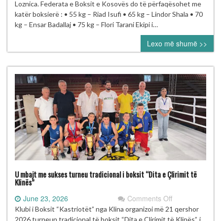
boksierë
Loznica. Federata e Boksit e Kosovës do të përfaqësohet me
në
katër boksierë : • 55 kg – Riad Isufi • 65 kg – Lindor Shala • 70
Kampionatin
kg – Ensar Badallaj • 75 kg – Flori Tarani Ekipi i…
Evropian
Lexo më shumë >>
U19
në
Loznicë
U mbajt me sukses turneu tradicional i boksit “Dita e Çlirimit të
Klinës”
on
June 23, 2026
Comments Off
U
Klubi i Boksit “Kastriotët” nga Klina organizoi më 21 qershor
mbajt
2026 turneun tradicional të boksit “Dita e Çlirimit të Klinës”, i