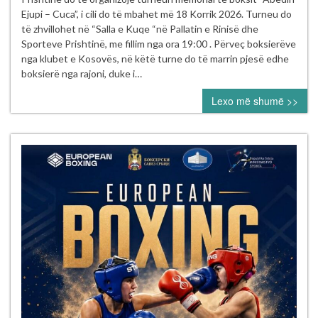
Boksit
Ejupi – Cuca”, i cili do të mbahet më 18 Korrik 2026. Turneu do
e
të zhvillohet në “Salla e Kuqe “në Pallatin e Rinisë dhe
Kosovës
Sporteve Prishtinë, me fillim nga ora 19:00 . Përveç boksierëve
vazhdon
nga klubet e Kosovës, në këtë turne do të marrin pjesë edhe
aktivitetet
boksierë nga rajoni, duke i…
sipas
Lexo më shumë >>
kalendarit
për
vitin
2026