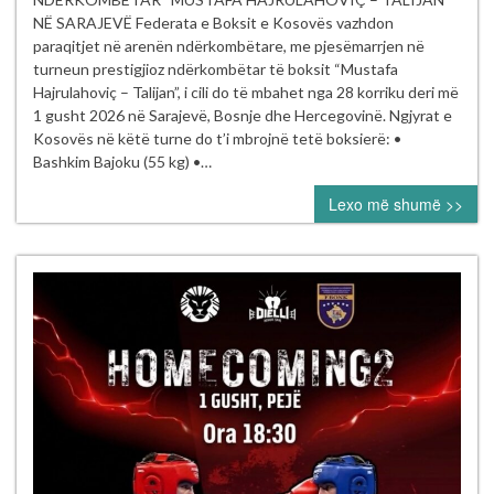
të Kosovës
NË SARAJEVË Federata e Boksit e Kosovës vazhdon
garojnë
paraqitjet në arenën ndërkombëtare, me pjesëmarrjen në
në turneun
turneun prestigjioz ndërkombëtar të boksit “Mustafa
ndërkombëtar
Hajrulahoviç – Talijan”, i cili do të mbahet nga 28 korriku deri më
“Mustafa Hajrul
1 gusht 2026 në Sarajevë, Bosnje dhe Hercegovinë. Ngjyrat e
–
Kosovës në këtë turne do t’i mbrojnë tetë boksierë: •
Talijan” në
Bashkim Bajoku (55 kg) •…
Sarajevë
Lexo më shumë >>