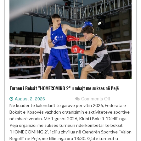
Turneu i Boksit “HOMECOMING 2” u mbajt me sukses në Pejë
on
August 2, 2026
Comments Off
Turneu
Në kuadër të kalendarit të garave për vitin 2026, Federata e
i
Boksit e Kosovës vazhdon organizimin e aktiviteteve sportive
Boksit
në mbarë vendin. Më 1 gusht 2026, Klubi i Boksit “Dielli” nga
“HOMECOMIN
Peja organizoi me sukses turneun ndërkombëtar të boksit
2”
“HOMECOMING 2”, i cili u zhvillua në Qendrën Sportive “Valon
u
Begolli” në Pejë, me fillim nga ora 18:30. Gjatë turneut u