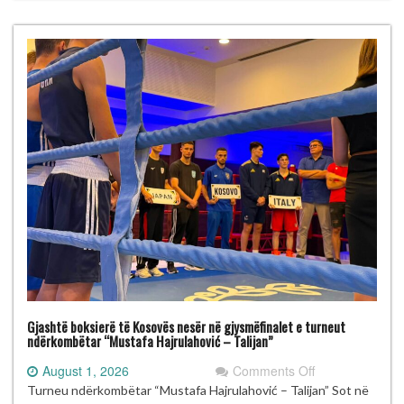
“Mustafa
Hajrulahović
–
Talijan”
Gjashtë boksierë të Kosovës nesër në gjysmëfinalet e turneut
ndërkombëtar “Mustafa Hajrulahović – Talijan”
on
August 1, 2026
Comments Off
Gjashtë
Turneu ndërkombëtar “Mustafa Hajrulahović – Talijan” Sot në