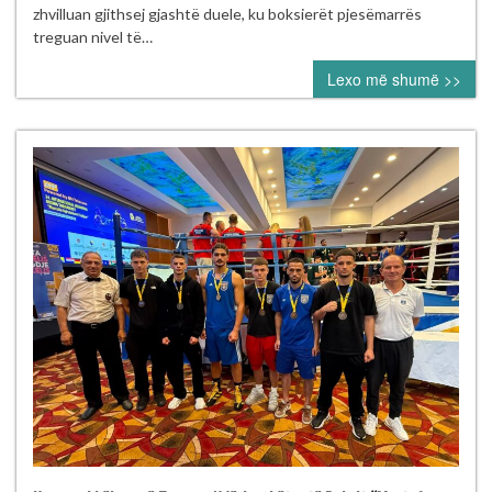
mbajt
zhvilluan gjithsej gjashtë duele, ku boksierët pjesëmarrës
me
treguan nivel të…
sukses
Lexo më shumë >>
në
Pejë