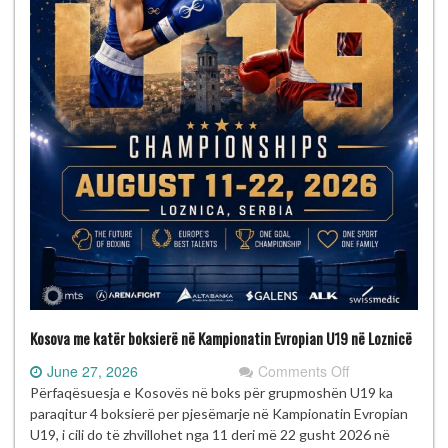
Kosova me katër boksierë në Kampionatin Evropian U19 në Loznicë
on
June 27, 2026
Comments Off
Kosova
Përfaqësuesja e Kosovës në boks për grupmoshën U19 ka
me
paraqitur 4 boksierë per pjesëmarje në Kampionatin Evropian
katër
U19, i cili do të zhvillohet nga 11 deri më 22 gusht 2026 në