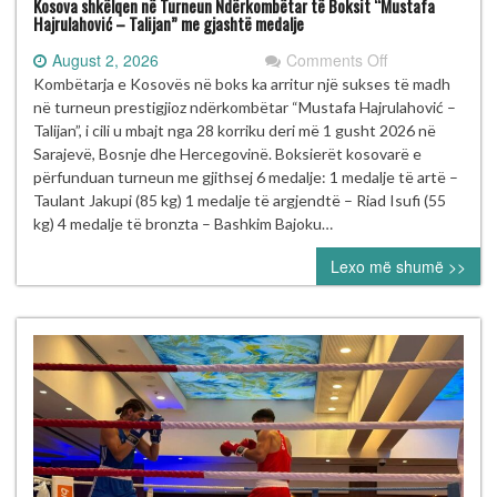
Kosova shkëlqen në Turneun Ndërkombëtar të Boksit “Mustafa
Hajrulahović – Talijan” me gjashtë medalje
on
August 2, 2026
Comments Off
Kosova
Kombëtarja e Kosovës në boks ka arritur një sukses të madh
shkëlqen
në turneun prestigjioz ndërkombëtar “Mustafa Hajrulahović –
në
Talijan”, i cili u mbajt nga 28 korriku deri më 1 gusht 2026 në
Turneun
Sarajevë, Bosnje dhe Hercegovinë. Boksierët kosovarë e
Ndërkombëtar
përfunduan turneun me gjithsej 6 medalje: 1 medalje të artë –
të
Taulant Jakupi (85 kg) 1 medalje të argjendtë – Riad Isufi (55
Boksit
kg) 4 medalje të bronzta – Bashkim Bajoku…
“Mustafa
Lexo më shumë >>
Hajrulahović
–
Talijan”
me
gjashtë
medalje