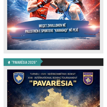
🥊 “PAVARËSIA 2026”