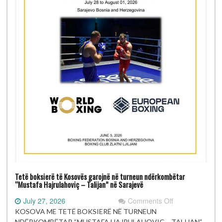
Tetë boksierë të Kosovës garojnë në turneun ndërkombëtar
“Mustafa Hajrulahoviç – Talijan” në Sarajevë
on
July 27, 2026
Comments Off
Tetë
KOSOVA ME TETË BOKSIERË NË TURNEUN
boksierë
NDËRKOMBËTAR “MUSTAFA HAJRULAHOVIÇ – TALIJAN”