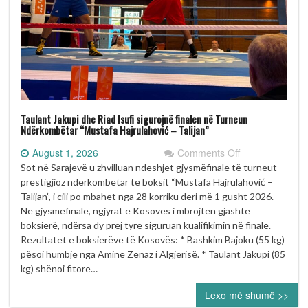
Taulant Jakupi dhe Riad Isufi sigurojnë finalen në Turneun
Ndërkombëtar “Mustafa Hajrulahović – Talijan”
on
August 1, 2026
Comments Off
Taulant
Sot në Sarajevë u zhvilluan ndeshjet gjysmëfinale të turneut
Jakupi
prestigjioz ndërkombëtar të boksit “Mustafa Hajrulahović –
dhe
Talijan”, i cili po mbahet nga 28 korriku deri më 1 gusht 2026.
Riad
Në gjysmëfinale, ngjyrat e Kosovës i mbrojtën gjashtë
Isufi
boksierë, ndërsa dy prej tyre siguruan kualifikimin në finale.
sigurojnë
Rezultatet e boksierëve të Kosovës: * Bashkim Bajoku (55 kg)
finalen
pësoi humbje nga Amine Zenaz i Algjerisë. * Taulant Jakupi (85
në
kg) shënoi fitore…
Turneun
Lexo më shumë >>
Ndërkombëtar