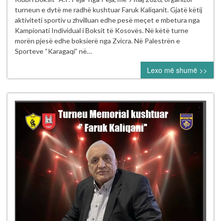
solli
turneun e dytë me radhë kushtuar Faruk Kaliqanit. Gjatë këtij
emocion
aktiviteti sportiv u zhvilluan edhe pesë meçet e mbetura nga
dhe
Kampionati Individual i Boksit të Kosovës. Në këtë turne
rivalitet
morën pjesë edhe boksierë nga Zvicra. Në Palestrën e
në
Sporteve “Karagaqi” në…
ringun
Lexo më shumë >>
e
Pejës