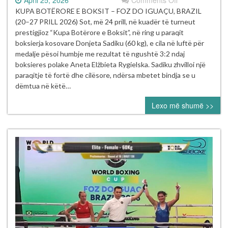
Donjeta
KUPA BOTËRORE E BOKSIT – FOZ DO IGUAÇU, BRAZIL
Sadiku
(20–27 PRILL 2026) Sot, më 24 prill, në kuadër të turneut
ndalet
prestigjioz “Kupa Botërore e Boksit”, në ring u paraqit
në
boksierja kosovare Donjeta Sadiku (60 kg), e cila në luftë për
çerekfinale
medalje pësoi humbje me rezultat të ngushtë 3:2 ndaj
pas
boksieres polake Aneta Elżbieta Rygielska. Sadiku zhvilloi një
një
paraqitje të fortë dhe cilësore, ndërsa mbetet bindja se u
vendimi
dëmtua në këtë…
të
Lexo më shumë >>
diskutueshëm
në
Kupën
Botërore
të
Boksit