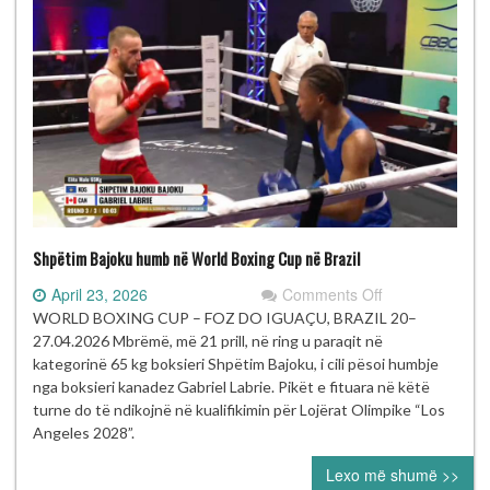
Shpëtim Bajoku humb në World Boxing Cup në Brazil
on
April 23, 2026
Comments Off
Shpëtim
WORLD BOXING CUP – FOZ DO IGUAÇU, BRAZIL 20–
Bajoku
27.04.2026 Mbrëmë, më 21 prill, në ring u paraqit në
humb
kategorinë 65 kg boksieri Shpëtim Bajoku, i cili pësoi humbje
në
nga boksieri kanadez Gabriel Labrie. Pikët e fituara në këtë
World
turne do të ndikojnë në kualifikimin për Lojërat Olimpike “Los
Boxing
Angeles 2028”.
Cup
Lexo më shumë >>
në