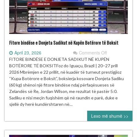
Fitore bindëse e Donjeta Sadikut në Kupën Botërore të Boksit
on
April 23, 2026
Comments Off
Fitore
FITORE BINDËSE E DONJETA SADIKUT NË KUPËN
bindëse
BOTËRORE TË BOKSITFoz do Iguaçu, Brazil | 20–27 prill
e
2026 Mbrëmjen e 22 prillit, në kuadër të turneut prestigjioz
Donjeta
“Kupa Botërore e Boksit”, boksierja kosovare Donjeta Sadiku
Sadikut
(60 kg) shënoi një fitore bindëse ndaj përfaqësueses së
në
Zelandës së Re, Jordan Wilson, me rezultat të pastër 5:0.
Kupën
Sadiku e nisi meçin fuqishëm që në raundin e parë, duke e
Botërore
sjellë dy herë kundërshtaren në…
të
Lexo më shumë >>
Boksit