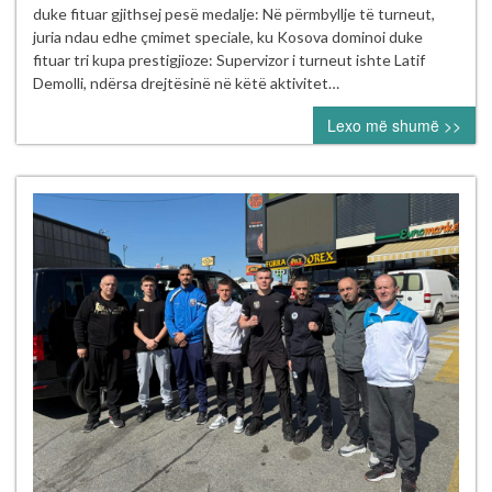
Vllaznia
duke fituar gjithsej pesë medalje: Në përmbyllje të turneut,
2026”
juria ndau edhe çmimet speciale, ku Kosova dominoi duke
në
fituar tri kupa prestigjioze: Supervizor i turneut ishte Latif
Shkodër
Demolli, ndërsa drejtësinë në këtë aktivitet…
Lexo më shumë >>