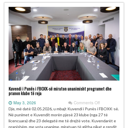
Kuvendi i Punës i FBOXK-së miraton unanimisht programet dhe
pranon klube të reja
on
May 3, 2026
Comments Off
Kuvendi
Dje, më datë 02.05.2026, u mbajt Kuvendi i Punës i FBOXK-së.
i
Në punimet e Kuvendit morën pjesë 23 klube (nga 27 të
Punës
licencuara) dhe 23 delegatë me të drejtë vote. Kuvendarët e
i
pranishëm, me vota unanime, miratuan të gjitha pikat e rendit