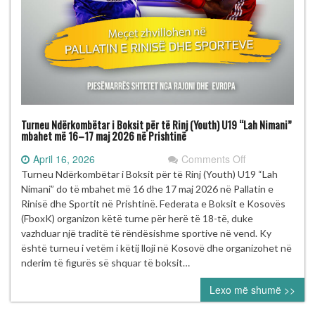
Turneu Ndërkombëtar i Boksit për të Rinj (Youth) U19 “Lah Nimani”
mbahet më 16–17 maj 2026 në Prishtinë
on
April 16, 2026
Comments Off
Turneu
Turneu Ndërkombëtar i Boksit për të Rinj (Youth) U19 “Lah
Ndërkombëtar
Nimani” do të mbahet më 16 dhe 17 maj 2026 në Pallatin e
i
Rinisë dhe Sportit në Prishtinë. Federata e Boksit e Kosovës
Boksit
(FboxK) organizon këtë turne për herë të 18-të, duke
për
vazhduar një traditë të rëndësishme sportive në vend. Ky
të
është turneu i vetëm i këtij lloji në Kosovë dhe organizohet në
Rinj
nderim të figurës së shquar të boksit…
(Youth)
Lexo më shumë >>
U19
“Lah