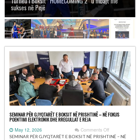
Boksit “Mustafa Hajrulahović – Talijan” me
gjashtë medalje
SEMINAR PËR GJYQTARËT E BOKSIT NË PRISHTINË – NË FOKUS
POENTIMI ELEKTRONIK DHE RREGULLAT E REJA
on
May 12, 2026
Comments Off
SEMINAR
SEMINAR PËR GJYQTARËT E BOKSIT NË PRISHTINË – NË