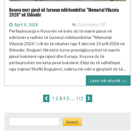
Kosova merr pjesë në turneun ndërkombëtar “Memorial Vllaznia
2026” në Shkodër
on
April 9, 2026
Comments Off
Kosova
Përfaqësuesja e Kosovës në boks do të marrë pjesë në
merr
edicionin e radhës të turneut ndërkombëtar “Memorial
pjesë
Vllaznia 2026”, i cili do të mbahet nga 9 deri më 13 prill 2026 në
në
Shkodër, Shqipëri. Në këtë turne prestigjioz pritet të marrin
turneun
pjesë boksierë nga rajoni dhe Evropa. Kosova do të
ndërkombëtar
përfaqësohet me këta pesë boksierë: Ekipi do të udhëhiqet
“Memorial
nga trajneri Shefki Bogujevci, ndërsa në rolin e gjyqtarit do të…
Vllaznia
Lexo më shumë >>
2026”
në
Shkodër
1
2
3
4
5
…
113
Search
Search