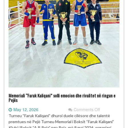
Memoriali “Faruk Kaliqani” solli emocion dhe rivalitet në ringun e
Pejës
on
May 12, 2026
Comments Off
Memoriali
Turneu “Faruk Kaliqani” dhuroi duele cilësore dhe talentë
“Faruk
premtues në Pejë Turneu Memorial i Boksit “Faruk Kaliqani”
Kaliqani”
Klubi i Boksit “A.P. Peja” nga Peja, më 9 maj 2026, organizoi