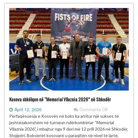
Nimani”
mbahet
më
16–
17
maj
2026
në
Prishtinë
Kosova shkëlqen në “Memorial Vllaznia 2026” në Shkodër
on
April 12, 2026
Comments Off
Kosova
Përfaqësuesja e Kosovës në boks ka arritur një sukses të
shkëlqen
jashtëzakonshëm në turneun ndërkombëtar “Memorial
në
Vllaznia 2026”, i mbajtur nga 9 deri më 12 prill 2026 në Shkodër,
“Memorial
Shqipëri. Boksierët kosovarë u paraqitën në nivel të lartë,