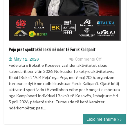
Peja pret spektakël boksi në nder të Faruk Kaliqanit
on
May 12, 2026
Comments Off
Peja
Federata e Boksit e Kosovës vazhdon aktivitetet sipas
pret
kalendarit për vitin 2026. Në kuadër të këtyre aktiviteteve,
spektakël
Klubi i Boksit “A.P. Peja” nga Peja, më 9 maj 2026, organizon
boksi
turneun e dytë me radhë kushtuar Faruk Kaliqanit. Gjatë këtij
në
aktiviteti sportiv do të zhvillohen edhe pesë meçet e mbetura
nder
nga Kampionati Individual i Boksit të Kosovës, i mbajtur më 4–
të
5 prill 2026, përkatësisht: Turneu do të ketë karakter
Faruk
ndërkombëtar, pasi…
Kaliqanit
Lexo më shumë >>