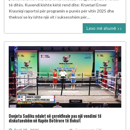
FBOXK-
të ditës. Kuvendi kishte këtë rend dite: Kryetari Enver
së
Krasniqi raportoi për programin e punës për vitin 2025 dhe
miraton
theksoi se ky ishte një vit i suksesshëm për…
unanimisht
Lexo më shumë >>
programet
dhe
pranon
klube
të
reja
Donjeta Sadiku ndalet në çerekfinale pas një vendimi të
diskutueshëm në Kupën Botërore të Boksit
on
April 25, 2026
Comments Off