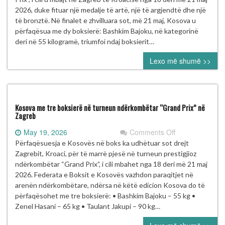
medalje
2026, duke fituar një medalje të artë, një të argjendtë dhe një
në
të bronztë. Në finalet e zhvilluara sot, më 21 maj, Kosova u
Turneun
përfaqësua me dy boksierë: Bashkim Bajoku, në kategorinë
Ndërkombëtar
deri në 55 kilogramë, triumfoi ndaj boksierit…
të
Lexo më shumë >>
Boksit
“Grand
Prix”
–
Zagreb
Kosova me tre boksierë në turneun ndërkombëtar “Grand Prix” në
2026
Zagreb
on
May 19, 2026
Comments Off
Kosova
Përfaqësuesja e Kosovës në boks ka udhëtuar sot drejt
me
Zagrebit, Kroaci, për të marrë pjesë në turneun prestigjioz
tre
ndërkombëtar “Grand Prix”, i cili mbahet nga 18 deri më 21 maj
boksierë
2026. Federata e Boksit e Kosovës vazhdon paraqitjet në
në
arenën ndërkombëtare, ndërsa në këtë edicion Kosova do të
turneun
përfaqësohet me tre boksierë: • Bashkim Bajoku – 55 kg •
ndërkombëtar
Zenel Hasani – 65 kg • Taulant Jakupi – 90 kg…
“Grand