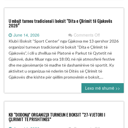
të
Ditës
së
Çlirimit
U mbajt turneu tradicional i boksit “Dita e Çlirimit të Gjakovës
të
2026”
Klinës
on
June 14, 2026
Comments Off
U
Klubi i Boksit “Sport Center” nga Gjakova me 13 qershor 2026
mbajt
organizoi turneun tradicional të boksit “Dita e Çlirimit të
turneu
Gjakovës”, i cili u zhvillua në Platonë e Parkut të Qytetit në
tradicional
Gjakovë, duke filluar nga ora 18:00, në një atmosferë festive
i
dhe me pjesëmarrje të madhe të dashamirëve të sportit. Ky
boksit
aktivitet u organizua në nderim të Ditës së Çlirimit të
“Dita
Gjakovës dhe kishte për qëllim promovimin e boksit,…
e
Lexo më shumë >>
Çlirimit
të
Gjakovës
2026”
KB “DODONA” ORGANIZOI TURNEUN E BOKSIT “27-VJETORI I
ÇLIRIMIT TË PRISHTINËS”