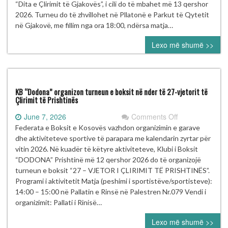
“Dita
“Dita e Çlirimit të Gjakovës”, i cili do të mbahet më 13 qershor
e
2026. Turneu do të zhvillohet në Pllatonë e Parkut të Qytetit
Çlirimit
në Gjakovë, me fillim nga ora 18:00, ndërsa matja…
të
Lexo më shumë >>
Gjakovës”
mbahet
më
13
Qershor
KB “Dodona” organizon turneun e boksit në nder të 27-vjetorit të
në
Çlirimit të Prishtinës
Gjakovë
on
June 7, 2026
Comments Off
KB
Federata e Boksit e Kosovës vazhdon organizimin e garave
“Dodona”
dhe aktiviteteve sportive të parapara me kalendarin zyrtar për
organizon
vitin 2026. Në kuadër të këtyre aktiviteteve, Klubi i Boksit
turneun
“DODONA” Prishtinë më 12 qershor 2026 do të organizojë
e
turneun e boksit “27 – VJETOR I ÇLIRIMIT TË PRISHTINËS”.
boksit
Programi i aktivitetit Matja (peshimi i sportistëve/sportisteve):
në
14:00 – 15:00 në Pallatin e Rinsë në Palestren Nr.079 Vendi i
nder
organizimit: Pallati i Rinisë…
të
Lexo më shumë >>
27-