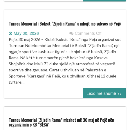
vjetorit
të
Çlirimit
të
Turneu Memorial i Boksit “Zijadin Rama” u mbajt me sukses në Pejë
Prishtinës
on
May 30, 2026
Comments Off
Turneu
Pejë, 30 maj 2026 – Klubi i Boksit “Besa” nga Peja organizoi sot
Memorial
Turneun Ndërkombëtar Memorial të Boksit “Zijadin Rama”, një
i
ngjarje sportive kushtuar figurës së njohur të boksit, Zijadin
Boksit
Rama. Në këtë turne morën pjesë boksierë nga Kosova,
“Zijadin
Shqipëria dhe Mali i Zi, duke sjellë një atmosferë të veçantë
Rama”
sportive dhe garuese. Garat u zhvilluan në Palestrën e
u
Sporteve “Karagaqi” në Pejë, ku u zhvilluan gjithsej 12 duele
mbajt
zyrtare…
me
Lexo më shumë >>
sukses
në
Pejë
Turneu Memorial “Zijadin Rama” mbahet më 30 maj në Pejë nën
organizimin e KB “BESA”