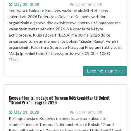
on
May 29, 2026
Comments Off
Turneu
Federata e Boksit e Kosovës vazhdon aktivitetet sipas
Memorial
kalendarit 2026 Federata e Boksit e Kosovës vazhdon
“Zijadin
organizimin e garave dhe aktiviteteve sportive të parapara me
Rama”
kalendarin zyrtar për vitin 2026. Në kuadër të këtyre
mbahet
aktiviteteve, Klubi i Boksit “BESA” më 30 maj 2026 do të
më
organizojë turneun memorial të boksit “Zijadin Rama”. Vendi i
30
organizimit: Palestra e Sporteve Karagaqi Programi i aktivitetit
maj
Matja (peshimi i sportistëve/sportisteve): 09:00 – 10:00
në
Fillimi…
Pejë
Lexo më shumë >>
nën
organizimin
e
KB
“BESA”
Kosova fiton tri medalje në Turneun Ndërkombëtar të Boksit
“Grand Prix” – Zagreb 2026
on
May 21, 2026
Comments Off
Kosova
Përfaqësuesja e Kosovës në boks ka arritur sukses të
fiton
rëndësishëm në Turneun Ndërkombëtar të Boksit “Grand
tri
Prix”, i cili u mbajt në Zagreb të Kroacisë nga 18 deri më 21 maj