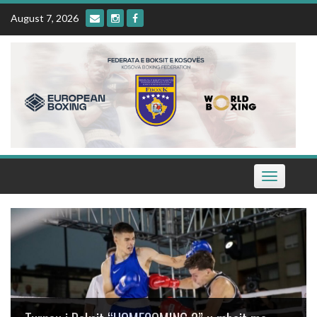
Skip
August 7, 2026
to
content
Toggle
navigation