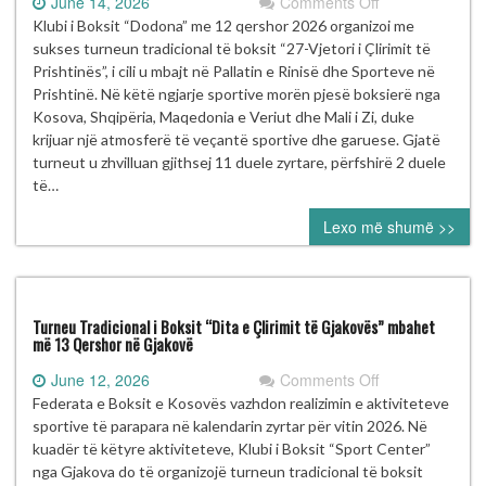
on
June 14, 2026
Comments Off
KB
Klubi i Boksit “Dodona” me 12 qershor 2026 organizoi me
“DODONA”
sukses turneun tradicional të boksit “27-Vjetori i Çlirimit të
ORGANIZOI
Prishtinës”, i cili u mbajt në Pallatin e Rinisë dhe Sporteve në
TURNEUN
Prishtinë. Në këtë ngjarje sportive morën pjesë boksierë nga
E
Kosova, Shqipëria, Maqedonia e Veriut dhe Mali i Zi, duke
BOKSIT
krijuar një atmosferë të veçantë sportive dhe garuese. Gjatë
“27-
turneut u zhvilluan gjithsej 11 duele zyrtare, përfshirë 2 duele
VJETORI
të…
I
Lexo më shumë >>
ÇLIRIMIT
TË
PRISHTINËS”
Turneu Tradicional i Boksit “Dita e Çlirimit të Gjakovës” mbahet
më 13 Qershor në Gjakovë
on
June 12, 2026
Comments Off
Turneu
Federata e Boksit e Kosovës vazhdon realizimin e aktiviteteve
Tradicional
sportive të parapara në kalendarin zyrtar për vitin 2026. Në
i
kuadër të këtyre aktiviteteve, Klubi i Boksit “Sport Center”
Boksit
nga Gjakova do të organizojë turneun tradicional të boksit