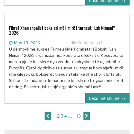
Lexo më shumë >>
Prix”
në
Zagreb
Fikret Xhan shpallet boksieri më i mirë i turneut “Lah Nimani”
2026
on
May 19, 2026
Comments Off
Fikret
U përmbyll me sukses Turneu Ndërkombëtar i Boksit “Lah
Xhan
Nimani” 2026, organizuar nga Federata e Boksit e Kosovës, ku
shpallet
morën pjesë boksierë nga vende të ndryshme të rajonit dhe
boksieri
Evropës. Gjatë dy ditëve të turneut u tregua boks mjaft i mirë
më
dhe cilësor, ku boksierët treguan teknikë dhe shpirt luftarak.
i
Shikuesit u ndanë të kënaqur me boksin që treguan boksierët
mirë
në ring. Po ashtu, ishte një organizim shumë i mirë…
i
Lexo më shumë >>
turneut
“Lah
Nimani”
1
2
3
4
…
113
2026