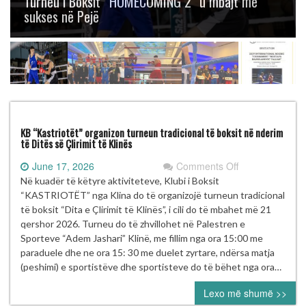
Turneu i Boksit “HOMECOMING 2” u mbajt me
sukses në Pejë
KB “Kastriotët” organizon turneun tradicional të boksit në nderim
të Ditës së Çlirimit të Klinës
on
June 17, 2026
Comments Off
KB
Në kuadër të këtyre aktiviteteve, Klubi i Boksit
“Kastriotët”
“KASTRIOTËT” nga Klina do të organizojë turneun tradicional
organizon
të boksit “Dita e Çlirimit të Klinës”, i cili do të mbahet më 21
turneun
qershor 2026. Turneu do të zhvillohet në Palestren e
tradicional
Sporteve “Adem Jashari” Klinë, me fillim nga ora 15:00 me
të
paraduele dhe ne ora 15: 30 me duelet zyrtare, ndërsa matja
boksit
(peshimi) e sportistëve dhe sportisteve do të bëhet nga ora…
në
Lexo më shumë >>
nderim